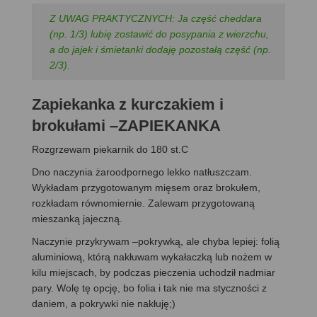
Z UWAG PRAKTYCZNYCH: Ja część cheddara
(np. 1/3) lubię zostawić do posypania z wierzchu,
a do jajek i śmietanki dodaję pozostałą część (np.
2/3).
Zapiekanka z kurczakiem i
brokułami –ZAPIEKANKA
Rozgrzewam piekarnik do 180 st.C
Dno naczynia żaroodpornego lekko natłuszczam.
Wykładam przygotowanym mięsem oraz brokułem,
rozkładam równomiernie. Zalewam przygotowaną
mieszanką jajeczną.
Naczynie przykrywam –pokrywką, ale chyba lepiej: folią
aluminiową, którą nakłuwam wykałaczką lub nożem w
kilu miejscach, by podczas pieczenia uchodził nadmiar
pary. Wolę tę opcję, bo folia i tak nie ma styczności z
daniem, a pokrywki nie nakłuję;)