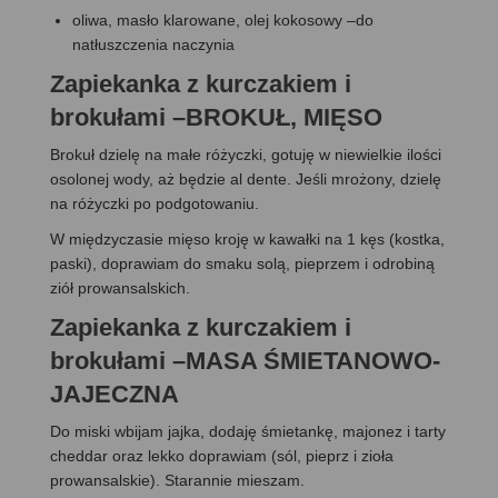
oliwa, masło klarowane, olej kokosowy –do
natłuszczenia naczynia
Zapiekanka z kurczakiem i
brokułami –BROKUŁ, MIĘSO
Brokuł dzielę na małe różyczki, gotuję w niewielkie ilości
osolonej wody, aż będzie al dente. Jeśli mrożony, dzielę
na różyczki po podgotowaniu.
W międzyczasie mięso kroję w kawałki na 1 kęs (kostka,
paski), doprawiam do smaku solą, pieprzem i odrobiną
ziół prowansalskich.
Zapiekanka z kurczakiem i
brokułami –MASA ŚMIETANOWO-
JAJECZNA
Do miski wbijam jajka, dodaję śmietankę, majonez i tarty
cheddar oraz lekko doprawiam (sól, pieprz i zioła
prowansalskie). Starannie mieszam.