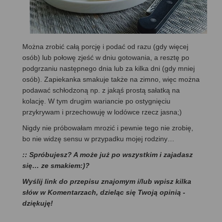
Można zrobić całą porcję i podać od razu (gdy więcej
osób) lub połowę zjeść w dniu gotowania, a resztę po
podgrzaniu następnego dnia lub za kilka dni (gdy mniej
osób). Zapiekanka smakuje także na zimno, więc można
podawać schłodzoną np. z jakąś prostą sałatką na
kolację. W tym drugim wariancie po ostygnięciu
przykrywam i przechowuję w lodówce rzecz jasna;)
Nigdy nie próbowałam mrozić i pewnie tego nie zrobię,
bo nie widzę sensu w przypadku mojej rodziny…
:: Spróbujesz? A może już po wszystkim i zajadasz
się… ze smakiem:)?
Wyślij link do przepisu znajomym i/lub wpisz kilka
słów w Komentarzach, dzieląc się Twoją opinią -
dziękuję!