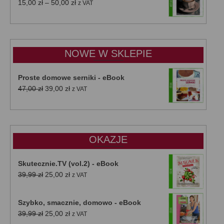
Zakres
15,00
zł
–
50,00
zł
z VAT
cen:
od
15,00 zł
do
NOWE W SKLEPIE
50,00 zł
Proste domowe serniki - eBook
Pierwotna
Aktualna
47,00
zł
39,00
zł
z VAT
cena
cena
wynosiła:
wynosi:
47,00 zł.
39,00 zł.
OKAZJE
Skutecznie.TV (vol.2) - eBook
Pierwotna
Aktualna
39,99
zł
25,00
zł
z VAT
cena
cena
wynosiła:
wynosi:
Szybko, smacznie, domowo - eBook
39,99 zł.
25,00 zł.
Pierwotna
Aktualna
39,99
zł
25,00
zł
z VAT