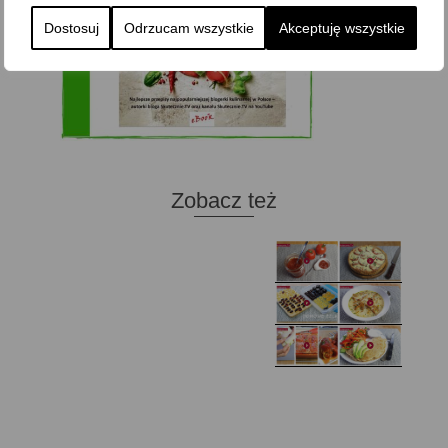
Dostosuj
Odrzucam wszystkie
Akceptuję wszystkie
Zobacz też
Domowy ketchup (bez
Tarta francuska z
cukru)
cebulą i pomidorem
Zupa kurkowa z
Domowe żelki
selerem i pietruszką
Zapiekany naleśnik z
mięsem i pieczarkami. I
Gołąbki z cukinii
prosta sałatka
Najprostszy klasyczny
chlebek bananowy
Kotlety ruskie
(zawsze się uda!)