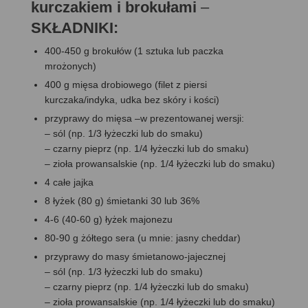
kurczakiem i brokułami
–
SKŁADNIKI:
400-450 g brokułów (1 sztuka lub paczka
mrożonych)
400 g mięsa drobiowego (filet z piersi
kurczaka/indyka, udka bez skóry i kości)
przyprawy do mięsa –w prezentowanej wersji:
– sól (np. 1/3 łyżeczki lub do smaku)
– czarny pieprz (np. 1/4 łyżeczki lub do smaku)
– zioła prowansalskie (np. 1/4 łyżeczki lub do smaku)
4 całe jajka
8 łyżek (80 g) śmietanki 30 lub 36%
4-6 (40-60 g) łyżek majonezu
80-90 g żółtego sera (u mnie: jasny cheddar)
przyprawy do masy śmietanowo-jajecznej
– sól (np. 1/3 łyżeczki lub do smaku)
– czarny pieprz (np. 1/4 łyżeczki lub do smaku)
– zioła prowansalskie (np. 1/4 łyżeczki lub do smaku)