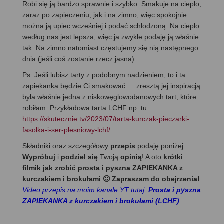
Robi się ją bardzo sprawnie i szybko. Smakuje na ciepło,
zaraz po zapieczeniu, jak i na zimno, więc spokojnie
można ją upiec wcześniej i podać schłodzoną. Na ciepło
według nas jest lepsza, więc ja zwykle podaję ją właśnie
tak. Na zimno natomiast częstujemy się nią następnego
dnia (jeśli coś zostanie rzecz jasna).
Ps. Jeśli lubisz tarty z podobnym nadzieniem, to i ta
zapiekanka będzie Ci smakować. …zresztą jej inspiracją
była właśnie jedna z niskowęglowodanowych tart, które
robiłam. Przykładowa tarta LCHF np. tu:
https://skutecznie.tv/2023/07/tarta-kurczak-pieczarki-
fasolka-i-ser-plesniowy-lchf/
Składniki oraz szczegółowy
przepis
podaję poniżej.
Wypróbuj
i
podziel się
Twoją
opinią
! A oto
krótki
filmik jak zrobić prosta i pyszna ZAPIEKANKA z
kurczakiem i brokułami 🙂 Zapraszam do obejrzenia!
Video przepis na moim kanale YT tutaj:
Prosta i pyszna
ZAPIEKANKA z kurczakiem i brokułami (LCHF)