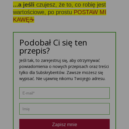
...a jeśli
czujesz, że to, co robię jest
wartościowe, po prostu
POSTAW MI
KAWĘ☕
Podobał Ci się ten
przepis?
Jeśli tak, to zarejestruj się, aby otrzymywać
powiadomienia o nowych przepisach oraz treści
tylko dla Subskrybentów. Zawsze możesz się
wypisać. Nie ujawnię nikomu Twojego adresu.
Zapisz mnie