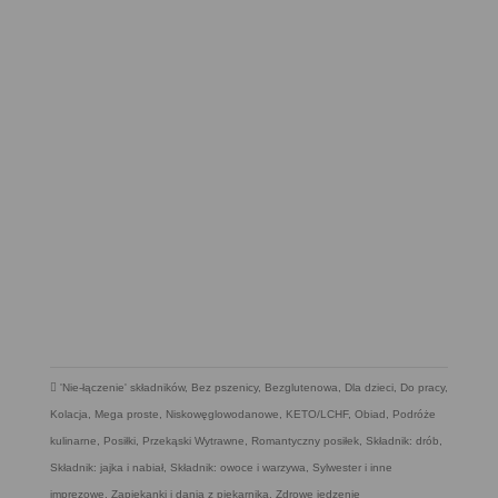
'Nie-łączenie' składników
,
Bez pszenicy
,
Bezglutenowa
,
Dla dzieci
,
Do pracy
,
Kolacja
,
Mega proste
,
Niskowęglowodanowe, KETO/LCHF
,
Obiad
,
Podróże
kulinarne
,
Posiłki
,
Przekąski Wytrawne
,
Romantyczny posiłek
,
Składnik: drób
,
Składnik: jajka i nabiał
,
Składnik: owoce i warzywa
,
Sylwester i inne
imprezowe
,
Zapiekanki i dania z piekarnika
,
Zdrowe jedzenie