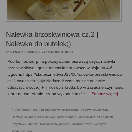
Nalewka brzoskwiniowa cz.2 |
Nalewka do butelek;)
on
5 PAŹDZIERNIKA 2013
z
9 KOMENTARZY
Pod koniec sierpnia pokazywałam pierwszą część nalewki
brzoskwiniowej, gdzie nastawiałam owoce w słoju na 4-6
tygodni: https://skutecznie.tv/2013/08/nalewka-brzoskwiniowa-
cz-1-owoce-do-sloja Nadszedł czas, by zlać nalewkę i
odsączyć owoce;) Filmik i opis krótki, bo w zasadzie czynności,
które na tym etapie trzeba wykonać także …
Zobacz więcej…
Bez nabiału i jajek
,
Bezglutenowa
,
Bezmleczna
,
Do kawy czy herbaty
,
Domowe alkohole likiery nalewki
,
Drinki i napoje
,
Jak to zrobić
,
Mega proste
,
Przystawki i dodatki
,
Romantyczny posiłek
,
Składnik: owoce i warzywa
,
Wegetariańska