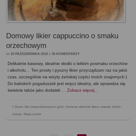
Domowy likier cappuccino o smaku
orzechowym
on
20 PAŹDZIERNIKA 2010
z
30 KOMENTARZY
Delikatnie kawowy, idealnie słodki o lekkim posmaku orzechów
i alkoholu… Ten prosty i pyszny likier przyrządzam raz na jakiś
czas, szczególnie na wizyty żeńskiej części moich znajomych:)
Do babskich pogaduszek jest wręcz idealny, ale sprawdza się
świetnie także jako dodatek …
Zobacz więcej…
Deser
,
Dla niespodziewanych gości
,
Domowe alkohole likiery nalewki
,
Drinki i
napoje
,
Mega proste