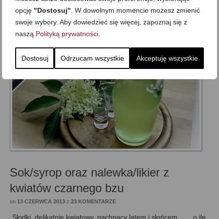
opcję
"Dostosuj"
. W dowolnym momencie możesz zmienić
dodatki
,
Sylwester i inne imprezowe
,
Wegetariańska
swoje wybory. Aby dowiedzieć się więcej, zapoznaj się z
naszą
Polityką prywatności
.
Dostosuj
Odrzucam wszystkie
Akceptuję wszystkie
Sok/syrop oraz nalewka/likier z
kwiatów czarnego bzu
on
13 CZERWCA 2013
z
23 KOMENTARZE
Słodki, delikatnie kwiatowy, pachnący latem i słońcem… …o ile