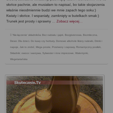
słońce pachnie, ale musiałam to napisać, bo takie skojarzenia
właśnie nieodmiennie budzi we mnie zapach tego soku:)
Kwiaty i słońce. I wspaniały, zamknięty w butelkach smak:)
Trunek jest prosty i sprawny …
Zobacz więcej…
'Nie-łączenie' składników
,
Bez nabiału i jajek
,
Bezglutenowa
,
Bezmleczna
,
Deser
,
Dla dzieci
,
Do kawy czy herbaty
,
Domowe alkohole likiery nalewki
,
Drinki i
napoje
,
Jak to zrobić
,
Mega proste
,
Przetwory i zaprawy
,
Romantyczny posiłek
,
Składnik: owoce i warzywa
,
Sylwester i inne imprezowe
,
Walentynki
,
Wegetariańska