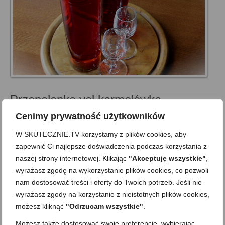
Przepalanka vel karmelówka
on
1 LIPCA 2013
z
10 KOMENTARZY
Cenimy prywatność użytkowników
Mocna, o delikatnym posmaku karmelu lub palonego cukru, z
W SKUTECZNIE.TV korzystamy z plików cookies, aby
odrobiną waniliowego aromatu… Przepalanka czy karmelówka
zapewnić Ci najlepsze doświadczenia podczas korzystania z
to prosty sposób na domową wódkę, czyli dziś przepis typowo
naszej strony internetowej. Klikając
"Akceptuję wszystkie"
,
dla dorosłych i pełnoletnich, którzy chcą i mogą spożywać
wyrażasz zgodę na wykorzystanie plików cookies, co pozwoli
alkohol. Jednakże oprócz pretekstów towarzyskich (bo …
nam dostosować treści i oferty do Twoich potrzeb. Jeśli nie
Zobacz więcej…
wyrażasz zgody na korzystanie z nieistotnych plików cookies,
możesz kliknąć
"Odrzucam wszystkie"
.
'Nie-łączenie' składników
,
Bez nabiału i jajek
,
Bezglutenowa
,
Bezmleczna
,
Możesz także dostosować swoje preferencje, wybierając
Domowe alkohole likiery nalewki
,
Jak to zrobić
,
Mega proste
,
Przystawki i