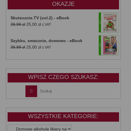
OKAZJE
Skutecznie.TV (vol.2) - eBook
Pierwotna
Aktualna
39,99
zł
25,00
zł
z VAT
cena
cena
wynosiła:
wynosi:
Szybko, smacznie, domowo - eBook
39,99 zł.
25,00 zł.
Pierwotna
Aktualna
39,99
zł
25,00
zł
z VAT
cena
cena
wynosiła:
wynosi:
39,99 zł.
25,00 zł.
WPISZ CZEGO SZUKASZ:
WSZYSTKIE KATEGORIE:
WSZYSTKIE