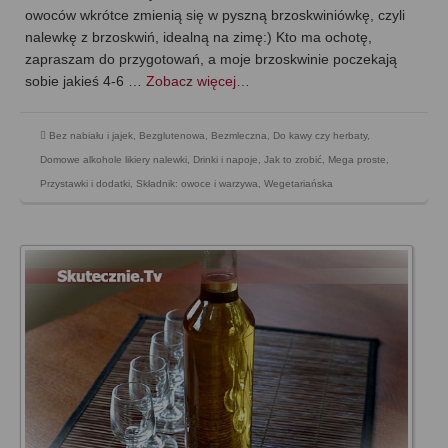
owoców wkrótce zmienią się w pyszną brzoskwiniówkę, czyli
nalewkę z brzoskwiń, idealną na zimę:) Kto ma ochotę,
zapraszam do przygotowań, a moje brzoskwinie poczekają
sobie jakieś 4-6 …
Zobacz więcej…
Bez nabiału i jajek
,
Bezglutenowa
,
Bezmleczna
,
Do kawy czy herbaty
,
Domowe alkohole likiery nalewki
,
Drinki i napoje
,
Jak to zrobić
,
Mega proste
,
Przystawki i dodatki
,
Składnik: owoce i warzywa
,
Wegetariańska