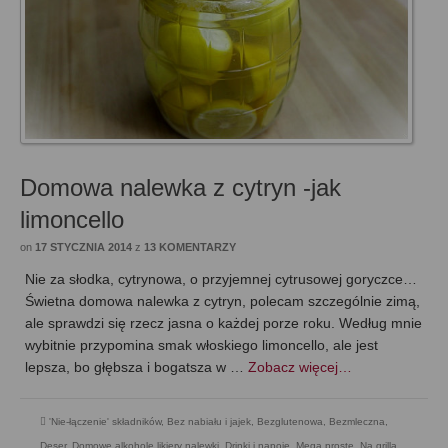
Domowa nalewka z cytryn -jak
limoncello
on
17 STYCZNIA 2014
z
13 KOMENTARZY
Nie za słodka, cytrynowa, o przyjemnej cytrusowej goryczce…
Świetna domowa nalewka z cytryn, polecam szczególnie zimą,
ale sprawdzi się rzecz jasna o każdej porze roku. Według mnie
wybitnie przypomina smak włoskiego limoncello, ale jest
lepsza, bo głębsza i bogatsza w …
Zobacz więcej…
'Nie-łączenie' składników
,
Bez nabiału i jajek
,
Bezglutenowa
,
Bezmleczna
,
Deser
,
Domowe alkohole likiery nalewki
,
Drinki i napoje
,
Mega proste
,
Na grilla
,