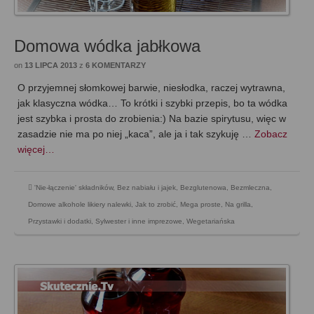
Domowa wódka jabłkowa
on
13 LIPCA 2013
z
6 KOMENTARZY
O przyjemnej słomkowej barwie, niesłodka, raczej wytrawna,
jak klasyczna wódka… To krótki i szybki przepis, bo ta wódka
jest szybka i prosta do zrobienia:) Na bazie spirytusu, więc w
zasadzie nie ma po niej „kaca”, ale ja i tak szykuję …
Zobacz
więcej…
'Nie-łączenie' składników
,
Bez nabiału i jajek
,
Bezglutenowa
,
Bezmleczna
,
Domowe alkohole likiery nalewki
,
Jak to zrobić
,
Mega proste
,
Na grilla
,
Przystawki i dodatki
,
Sylwester i inne imprezowe
,
Wegetariańska