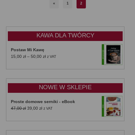
«
1
2
KAWA DLA TWÓRCY
Postaw Mi Kawę
Zakres
15,00
zł
–
50,00
zł
z VAT
cen:
od
15,00 zł
do
NOWE W SKLEPIE
50,00 zł
Proste domowe serniki - eBook
Pierwotna
Aktualna
47,00
zł
39,00
zł
z VAT
cena
cena
wynosiła:
wynosi:
47,00 zł.
39,00 zł.