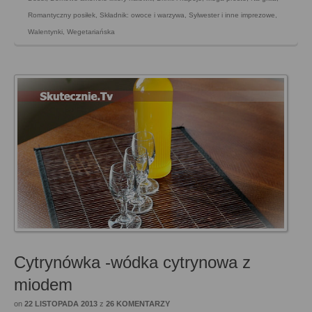
Romantyczny posiłek
,
Składnik: owoce i warzywa
,
Sylwester i inne imprezowe
,
Walentynki
,
Wegetariańska
Cytrynówka -wódka cytrynowa z
miodem
on
22 LISTOPADA 2013
z
26 KOMENTARZY