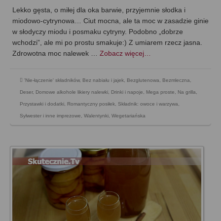
Lekko gęsta, o miłej dla oka barwie, przyjemnie słodka i
miodowo-cytrynowa… Ciut mocna, ale ta moc w zasadzie ginie
w słodyczy miodu i posmaku cytryny. Podobno „dobrze
wchodzi”, ale mi po prostu smakuje:) Z umiarem rzecz jasna.
Zdrowotna moc nalewek …
Zobacz więcej…
'Nie-łączenie' składników
,
Bez nabiału i jajek
,
Bezglutenowa
,
Bezmleczna
,
Deser
,
Domowe alkohole likiery nalewki
,
Drinki i napoje
,
Mega proste
,
Na grilla
,
Przystawki i dodatki
,
Romantyczny posiłek
,
Składnik: owoce i warzywa
,
Sylwester i inne imprezowe
,
Walentynki
,
Wegetariańska