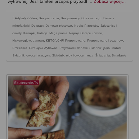
wytrawnej. Jeśli tamten przepis przypadł …
Zobacz więcej…
Artykuły i Video
,
Bez pieczenia
,
Bez pszenicy
,
Coś z niczego
,
Dania z
mikrofalówki
,
Do pracy
,
Domowe pieczywo
,
Indeks Przepisów
,
Jajecznice i
omlety
,
Kanapki
,
Kolacja
,
Mega proste
,
Napoje Gorące i Zimne
,
Niskowęglowodanowe, KETO/LCHF
,
Proponowane
,
Proponowane i sezonowe
,
Przekąska
,
Przekąski Wytrawne
,
Przystawki i dodatki
,
Składnik: jajka i nabiał
,
Składnik: owoce i warzywa
,
Składnik: ryby i owoce morza
,
Śniadania
,
Śniadanie