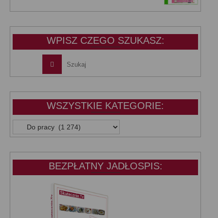
cena
cena
wynosiła:
wynosi:
39,99 zł.
25,00 zł.
WPISZ CZEGO SZUKASZ:
WSZYSTKIE KATEGORIE:
WSZYSTKIE
KATEGORIE:
BEZPŁATNY JADŁOSPIS: