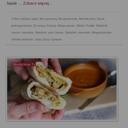
bazie …
Zobacz więcej…
Bez nabiału i jajek
,
Bez pszenicy
,
Bezglutenowa
,
Bezmleczna
,
Dania
jednogarnkowe
,
Do pracy
,
Kolacja
,
Mega proste
,
Obiad
,
Posiłki
,
Składnik:
owoce i warzywa
,
Składnik: ryże i kasze
,
Składnik: ziemniaki
,
Wegetariańska
,
Zdrowe jedzenie
,
Zupy
,
Zupy i gulasze