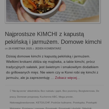
Najprostsze KIMCHI z kapustą
pekińską i jarmużem. Domowe kimchi
on
26 KWIETNIA 2025
z
JEDEN KOMENTARZ
Dzisiaj domowe kimchi z kapustą pekińską i jarmużem.
Wielkimi krokami zbliża się majówka, a takie kimchi, prócz
tradycyjnych sałatek, jest świetnym i smakowitym dodatkiem
do grillowanych mięs. Nie wiem czy w Korei robi się kimchi z
jarmużu, ale ja zaprezentuję …
Zobacz więcej…
'Nie-łączenie' składników
,
Bez nabiału i jajek
,
Bez pszenicy
,
Bezglutenowa
,
Do
pracy
,
Domowe przyprawy
,
Kuchenne ABC
,
Mega proste
,
Niskowęglowodanowe, KETO/LCHF
,
Podróże kulinarne
,
Przekąska
,
Przekąski
Wytrawne
,
Przetwory i zaprawy
,
Przystawki
,
Przystawki i dodatki
,
Składnik: