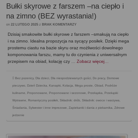
Bułki skyrowe z farszem –na ciepło i
na zimno (BEZ wyrastania!)
on
22 LUTEGO 2025
z
BRAK KOMENTARZY
Dzisiaj smakowite bułki skyrowe z farszem –smakują na ciepło
i na zimno. Idealna propozycja na sycący posiłek. Dzięki mega
prostemu ciastu na bazie skyru oraz możliwości dowolnego
komponowania farszu, mamy tu do czynienia z uniwersalnym
przepisem na obiad, kolację czy …
Zobacz więcej…
Bez pszenicy
,
Dla dzieci
,
Dla niespodziewanych gości
,
Do pracy
,
Domowe
pieczywo
,
Dzień Dziecka
,
Kanapki
,
Kolacja
,
Mega proste
,
Obiad
,
Podróże
kulinarne
,
Proponowane
,
Proponowane i sezonowe
,
Przekąska
,
Przekąski
Wytrawne
,
Romantyczny posiłek
,
Składnik: drób
,
Składnik: owoce i warzywa
,
Śniadania
,
Sylwester i inne imprezowe
,
Zapiekanki i dania z piekarnika
,
Zdrowe
jedzenie