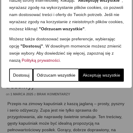
naszej strony internetowej. Klikając
"Akceptuję wszystkie"
,
wyrażasz zgodę na wykorzystanie plików cookies, co pozwoli
nam dostosować treści i oferty do Twoich potrzeb. Jeśli nie
wyrażasz zgody na korzystanie z nieistotnych plików cookies,
możesz kliknąć
"Odrzucam wszystkie"
.
Możesz także dostosować swoje preferencje, wybierając
opcję
"Dostosuj"
. W dowolnym momencie możesz zmienić
swoje wybory. Aby dowiedzieć się więcej, zapoznaj się z
naszą
Polityką prywatności
.
Zimowy kapuśniak z kaszą jaglaną,
soczewicą i ziemniakami (gęsty i
Dostosuj
Odrzucam wszystkie
Akceptuję wszystkie
treściwy)
on
1 MARCA 2025
z
BRAK KOMENTARZY
Przepis na zimowy kapuśniak z kaszą jaglaną – prosty, pyszny
i serio odżywczy. Zupa jest nie tylko sprawna do
przygotowania, ale naprawdę świetnie smakuje. Ten treściwy,
gęsty kapuśniak może być idealną propozycją na
pełnowartościowy posiłek. Gorący, dobrze doprawiony, na