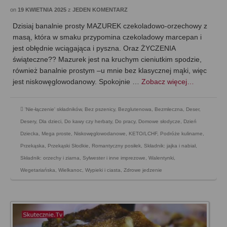
on
19 KWIETNIA 2025
z
JEDEN KOMENTARZ
Dzisiaj banalnie prosty MAZUREK czekoladowo-orzechowy z
masą, która w smaku przypomina czekoladowy marcepan i
jest obłędnie wciągająca i pyszna. Oraz ŻYCZENIA
świąteczne?? Mazurek jest na kruchym cieniutkim spodzie,
również banalnie prostym –u mnie bez klasycznej mąki, więc
jest niskowęglowodanowy. Spokojnie …
Zobacz więcej…
'Nie-łączenie' składników
,
Bez pszenicy
,
Bezglutenowa
,
Bezmleczna
,
Deser
,
Desery
,
Dla dzieci
,
Do kawy czy herbaty
,
Do pracy
,
Domowe słodycze
,
Dzień
Dziecka
,
Mega proste
,
Niskowęglowodanowe, KETO/LCHF
,
Podróże kulinarne
,
Przekąska
,
Przekąski Słodkie
,
Romantyczny posiłek
,
Składnik: jajka i nabiał
,
Składnik: orzechy i ziarna
,
Sylwester i inne imprezowe
,
Walentynki
,
Wegetariańska
,
Wielkanoc
,
Wypieki i ciasta
,
Zdrowe jedzenie