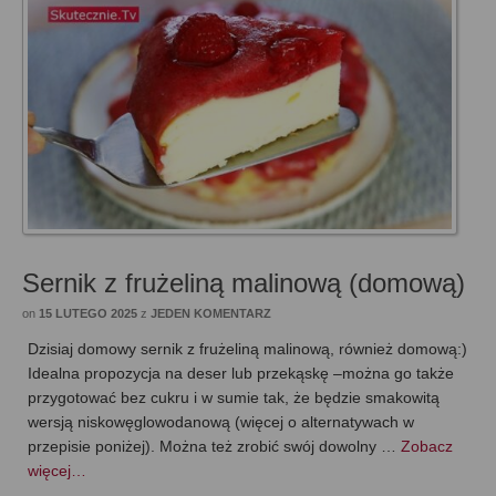
Sernik z frużeliną malinową (domową)
on
15 LUTEGO 2025
z
JEDEN KOMENTARZ
Dzisiaj domowy sernik z frużeliną malinową, również domową:)
Idealna propozycja na deser lub przekąskę –można go także
przygotować bez cukru i w sumie tak, że będzie smakowitą
wersją niskowęglowodanową (więcej o alternatywach w
przepisie poniżej). Można też zrobić swój dowolny …
Zobacz
więcej…