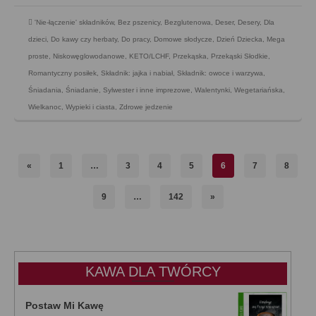
'Nie-łączenie' składników
,
Bez pszenicy
,
Bezglutenowa
,
Deser
,
Desery
,
Dla
dzieci
,
Do kawy czy herbaty
,
Do pracy
,
Domowe słodycze
,
Dzień Dziecka
,
Mega
proste
,
Niskowęglowodanowe, KETO/LCHF
,
Przekąska
,
Przekąski Słodkie
,
Romantyczny posiłek
,
Składnik: jajka i nabiał
,
Składnik: owoce i warzywa
,
Śniadania
,
Śniadanie
,
Sylwester i inne imprezowe
,
Walentynki
,
Wegetariańska
,
Wielkanoc
,
Wypieki i ciasta
,
Zdrowe jedzenie
«
1
…
3
4
5
6
7
8
9
…
142
»
KAWA DLA TWÓRCY
Postaw Mi Kawę