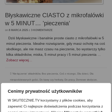
Błyskawiczne CIASTO z mikrofalówki
w 5 MINUT… 'pieczenia’
on
8 MARCA 2025
z
3 KOMENTARZE
Dziś błyskawiczne i banalnie proste ciasto z mikrofalówki w 5
minut pieczenia. Idealne rozwiązanie, gdy masz ochotę na coś
słodkiego, ale nie masz czasu na pieczenie, bo wystarczy tylko
kilka składników, miska, 5 minut pracy i 5 minut pieczenia …
Zobacz więcej…
'Nie-łączenie' składników
,
Bez pieczenia
,
Coś z niczego
,
Dla dzieci
,
Dla
niespodziewanych gości
,
Do kawy czy herbaty
,
Do pracy
,
Domowe słodycze
,
Mega proste
,
Przekąska
,
Przekąski Słodkie
,
Wegetariańska
,
Wypieki i ciasta
Cenimy prywatność użytkowników
W SKUTECZNIE.TV korzystamy z plików cookies, aby
zapewnić Ci najlepsze doświadczenia podczas korzystania z