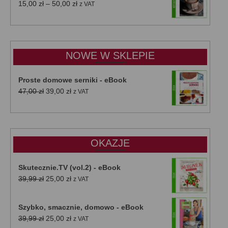
Zakres
15,00
zł
–
50,00
zł
z VAT
cen:
od
15,00 zł
do
NOWE W SKLEPIE
50,00 zł
Proste domowe serniki - eBook
Pierwotna
Aktualna
47,00
zł
39,00
zł
z VAT
cena
cena
wynosiła:
wynosi:
47,00 zł.
39,00 zł.
OKAZJE
Skutecznie.TV (vol.2) - eBook
Pierwotna
Aktualna
39,99
zł
25,00
zł
z VAT
cena
cena
wynosiła:
wynosi:
Szybko, smacznie, domowo - eBook
39,99 zł.
25,00 zł.
Pierwotna
Aktualna
39,99
zł
25,00
zł
z VAT