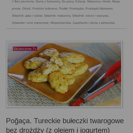
Bez pieczenia
,
Dania z frytownicy
,
Do pracy
,
Kolacja
,
Makarony i kluski
,
Mega
proste
,
Obiad
,
Podróże kulinarne
,
Posiłki
,
Przekąska
,
Przekąski Wytrawne
,
Składnik: jajka i nabiał
,
Składnik: makarony
,
Składnik: owoce i warzywa
,
Sylwester i inne imprezowe
,
Wegetariańska
,
Zapiekanki i dania z piekarnika
Poğaça. Tureckie bułeczki twarogowe
bez drożdży (z olejem i jogurtem)