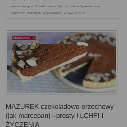
owoce i warzywa
,
Surówki i sałatki
,
Surówki i Sałatki
,
Sylwester i inne
imprezowe
,
Walentynki
,
Wegetariańska
,
Zdrowe jedzenie
MAZUREK czekoladowo-orzechowy
(jak marcepan) –prosty i LCHF! I
ŻYCZENIA