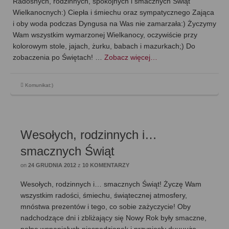
Radosnych, rodzinnych, spokojnych i smacznych Świąt
Wielkanocnych:) Ciepła i śmiechu oraz sympatycznego Zająca
i oby woda podczas Dyngusa na Was nie zamarzała:) Życzymy
Wam wszystkim wymarzonej Wielkanocy, oczywiście przy
kolorowym stole, jajach, żurku, babach i mazurkach;) Do
zobaczenia po Świętach! …
Zobacz więcej…
Komunikat:)
Wesołych, rodzinnych i…
smacznych Świąt
on
24 GRUDNIA 2012
z
10 KOMENTARZY
Wesołych, rodzinnych i… smacznych Świąt! Życzę Wam
wszystkim radości, śmiechu, świątecznej atmosfery,
mnóstwa prezentów i tego, co sobie zażyczycie! Oby
nadchodzące dni i zbliżający się Nowy Rok były smaczne,