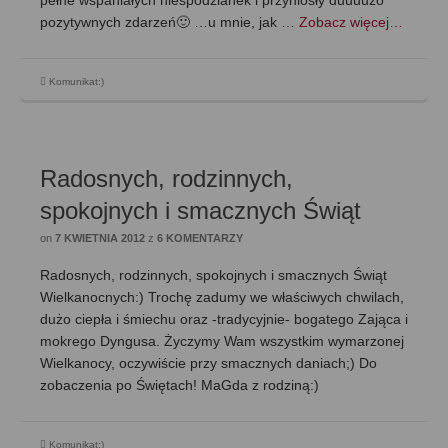
pełne wspaniałych niespodzianek i przyniosły duuuużo
pozytywnych zdarzeń🙂 …u mnie, jak …
Zobacz więcej…
Komunikat:)
Radosnych, rodzinnych,
spokojnych i smacznych Świąt
on
7 KWIETNIA 2012
z
6 KOMENTARZY
Radosnych, rodzinnych, spokojnych i smacznych Świąt
Wielkanocnych:) Trochę zadumy we właściwych chwilach,
dużo ciepła i śmiechu oraz -tradycyjnie- bogatego Zająca i
mokrego Dyngusa. Życzymy Wam wszystkim wymarzonej
Wielkanocy, oczywiście przy smacznych daniach;) Do
zobaczenia po Świętach! MaGda z rodziną:)
Komunikat:)