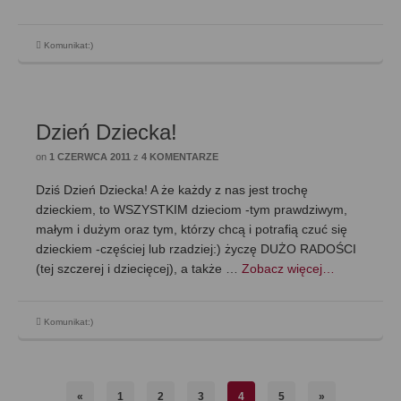
Komunikat:)
Dzień Dziecka!
on
1 CZERWCA 2011
z
4 KOMENTARZE
Dziś Dzień Dziecka! A że każdy z nas jest trochę
dzieckiem, to WSZYSTKIM dzieciom -tym prawdziwym,
małym i dużym oraz tym, którzy chcą i potrafią czuć się
dzieckiem -częściej lub rzadziej:) życzę DUŻO RADOŚCI
(tej szczerej i dziecięcej), a także …
Zobacz więcej…
Komunikat:)
«
1
2
3
4
5
»