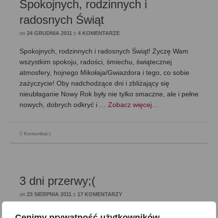
Spokojnych, rodzinnych i
radosnych Świąt
on
24 GRUDNIA 2011
z
4 KOMENTARZE
Spokojnych, rodzinnych i radosnych Świąt! Życzę Wam
wszystkim spokoju, radości, śmiechu, świątecznej
atmosfery, hojnego Mikołaja/Gwiazdora i tego, co sobie
zażyczycie! Oby nadchodzące dni i zbliżający się
nieubłaganie Nowy Rok były nie tylko smaczne, ale i pełne
nowych, dobrych odkryć i …
Zobacz więcej…
Komunikat:)
3 dni przerwy;(
on
23 SIERPNIA 2011
z
17 KOMENTARZY
Witam:) Szybciutko wyjaśniam powód przerwy z
Cenimy prywatność użytkowników