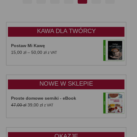
KAWA DLA TWÓRCY
Postaw Mi Kawę
Zakres
15,00
zł
–
50,00
zł
z VAT
cen:
od
15,00 zł
do
NOWE W SKLEPIE
50,00 zł
Proste domowe serniki - eBook
Pierwotna
Aktualna
47,00
zł
39,00
zł
z VAT
cena
cena
wynosiła:
wynosi:
47,00 zł.
39,00 zł.
OKAZJE