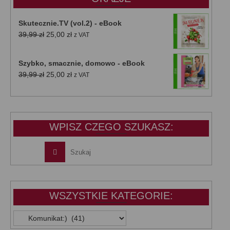
Skutecznie.TV (vol.2) - eBook
Pierwotna
Aktualna
39,99
zł
25,00
zł
z VAT
cena
cena
wynosiła:
wynosi:
Szybko, smacznie, domowo - eBook
39,99 zł.
25,00 zł.
Pierwotna
Aktualna
39,99
zł
25,00
zł
z VAT
cena
cena
wynosiła:
wynosi:
39,99 zł.
25,00 zł.
WPISZ CZEGO SZUKASZ:
WSZYSTKIE KATEGORIE:
WSZYSTKIE
KATEGORIE: