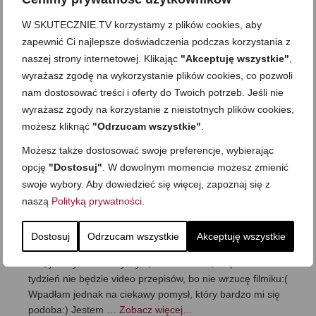
„nadawaniu” przepisów. Powód: pobyt z synkiem w
szpitalu:( Jeśli ktoś chce się dowiedzieć czy szpitalne
W SKUTECZNIE.TV korzystamy z plików cookies, aby
krzesła to najlepszy pomysł na spędzenie nocy, to
zapewnić Ci najlepsze doświadczenia podczas korzystania z
zdecydowanie odpowiadam, że NIE! A jeszcze gorzej, gdy
naszej strony internetowej. Klikając
"Akceptuję wszystkie"
,
chodzi o 3 …
Zobacz więcej…
wyrażasz zgodę na wykorzystanie plików cookies, co pozwoli
nam dostosować treści i oferty do Twoich potrzeb. Jeśli nie
wyrażasz zgody na korzystanie z nieistotnych plików cookies,
Komunikat:)
możesz kliknąć
"Odrzucam wszystkie"
.
Możesz także dostosować swoje preferencje, wybierając
opcję
"Dostosuj"
. W dowolnym momencie możesz zmienić
Wakacje… i przepisy ze
swoje wybory. Aby dowiedzieć się więcej, zapoznaj się z
wschodniej Polski;)
naszą
Polityką prywatności
.
on
22 LIPCA 2011
z
13 KOMENTARZY
Dostosuj
Odrzucam wszystkie
Akceptuję wszystkie
Wyjechałam na tydzień. Jest super, ale dostęp do netu nie
taki, jaki bym sobie życzyła, a to oznacza, że przez
tydzień nie będzie video przepisów, bo nie wrzucę filmiku:(
Wpadłam jednak na ciekawy pomysł, który bardzo mi się
podoba:) Jestem …
Zobacz więcej…