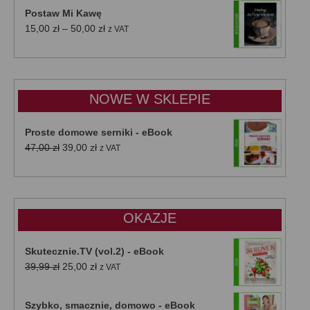
Postaw Mi Kawę
Zakres
15,00
zł
–
50,00
zł
z VAT
cen:
od
15,00 zł
do
NOWE W SKLEPIE
50,00 zł
Proste domowe serniki - eBook
Pierwotna
Aktualna
47,00
zł
39,00
zł
z VAT
cena
cena
wynosiła:
wynosi:
47,00 zł.
39,00 zł.
OKAZJE
Skutecznie.TV (vol.2) - eBook
Pierwotna
Aktualna
39,99
zł
25,00
zł
z VAT
cena
cena
wynosiła:
wynosi:
Szybko, smacznie, domowo - eBook