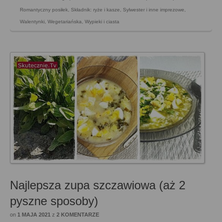
Romantyczny posiłek
,
Składnik: ryże i kasze
,
Sylwester i inne imprezowe
,
Walentynki
,
Wegetariańska
,
Wypieki i ciasta
Najlepsza zupa szczawiowa (aż 2
pyszne sposoby)
on
1 MAJA 2021
z
2 KOMENTARZE