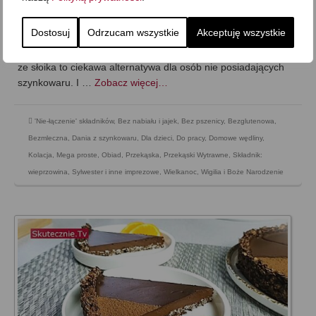
Dzisiaj schab ze słoika –u mnie z wieprzową kiełbasą, co daje
Dostosuj
Odrzucam wszystkie
Akceptuję wszystkie
piękne plastry „oczka” po pokrojeniu, ale warto wiedzieć, że
można też zrobić sam schab, bez nadziewania środka. Schab
ze słoika to ciekawa alternatywa dla osób nie posiadających
szynkowaru. I …
Zobacz więcej…
'Nie-łączenie' składników
,
Bez nabiału i jajek
,
Bez pszenicy
,
Bezglutenowa
,
Bezmleczna
,
Dania z szynkowaru
,
Dla dzieci
,
Do pracy
,
Domowe wędliny
,
Kolacja
,
Mega proste
,
Obiad
,
Przekąska
,
Przekąski Wytrawne
,
Składnik:
wieprzowina
,
Sylwester i inne imprezowe
,
Wielkanoc
,
Wigilia i Boże Narodzenie