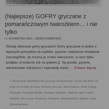
(Najlepsze) GOFRY gryczane z
pomarańczowym twarożkiem… i nie
tylko
on
10 KWIETNIA 2021
z
JEDEN KOMENTARZ
Dzisiaj obiecane gofry gryczane! Gofry gryczane to jeden z
lepszych pomysłów na szybkie, pyszne i odżywcze śniadanie
(szczególnie, że można je zrobić wieczorem, a rano tylko
podpiec w tosterze lub na patelni;)). Są proste, pyszne,
wartościowe odżywczo i naprawdę warto …
Zobacz więcej…
'Nie-łączenie' składników
,
Bez pszenicy
,
Bezglutenowa
,
Desery
,
Dla dzieci
,
Do
kawy czy herbaty
,
Do pracy
,
Domowe pieczywo
,
Dzień Dziecka
,
Gofry
,
Kolacja
,
Przekąska
,
Przekąski Słodkie
,
Przekąski Wytrawne
,
Składnik: jajka i nabiał
,
Składnik: ryże i kasze
,
Śniadania
,
Śniadanie
,
Wegetariańska
,
Wypieki i ciasta
,
Zdrowe jedzenie