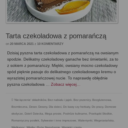
Tarta czekoladowa z pomarańczą
on
20 MARCA 2021
z
10 KOMENTARZY
Dzisiaj pyszna tarta czekoladowa z pomarańczą na owsianym
spodzie. Delikatny czekoladowy ganache bez śmietanki, za to
z sokiem z pomarańczy. Miękki, owsiany mocno czekoladowy
spód pięknie pasuje do delikatnego czekoladowego kremu o
wyrazistej pomarańczowej nucie. To naprawdę obłędnie
pyszna czekoladowa …
Zobacz więcej…
'Nie-łączenie' składników
,
Bez nabiału i jajek
,
Bez pszenicy
,
Bezglutenowa
,
Bezmleczna
,
Deser
,
Desery
,
Dla dzieci
,
Do kawy czy herbaty
,
Do pracy
,
Domowe
słodycze
,
Dzień Dziecka
,
Mega proste
,
Podróże kulinarne
,
Przekąski Słodkie
,
Romantyczny posiłek
,
Sylwester i inne imprezowe
,
Walentynki
,
Wegetariańska
,
Wielkanoc
,
Wigilia i Boże Narodzenie
,
Wypieki i ciasta