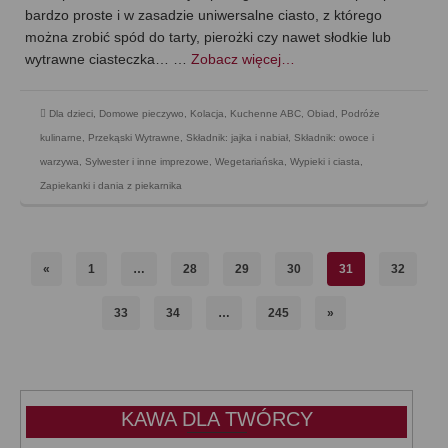
bardzo proste i w zasadzie uniwersalne ciasto, z którego
można zrobić spód do tarty, pierożki czy nawet słodkie lub
wytrawne ciasteczka… …
Zobacz więcej…
Dla dzieci
,
Domowe pieczywo
,
Kolacja
,
Kuchenne ABC
,
Obiad
,
Podróże
kulinarne
,
Przekąski Wytrawne
,
Składnik: jajka i nabiał
,
Składnik: owoce i
warzywa
,
Sylwester i inne imprezowe
,
Wegetariańska
,
Wypieki i ciasta
,
Zapiekanki i dania z piekarnika
«
1
…
28
29
30
31
32
33
34
…
245
»
KAWA DLA TWÓRCY