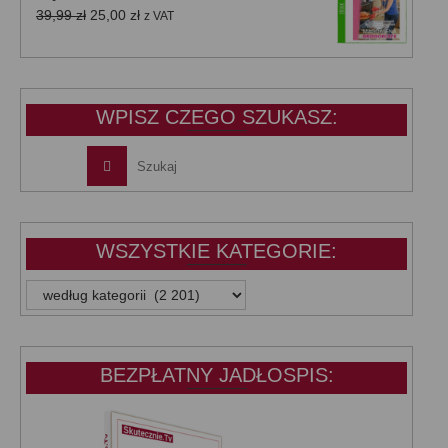
39,99 zł.
25,00 zł.
Pierwotna
Aktualna
39,99
zł
25,00
zł
z VAT
cena
cena
wynosiła:
wynosi:
39,99 zł.
25,00 zł.
WPISZ CZEGO SZUKASZ:
WSZYSTKIE KATEGORIE:
WSZYSTKIE
KATEGORIE:
BEZPŁATNY JADŁOSPIS: