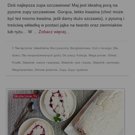
Dziś najlepsza zupa szczawiowa! Maj jest idealną porą na
pyszne zupy szczawiowe. Gorąca, lekko kwaśna (choć może
być też mocno kwaśna, jeśli damy dużo szczawiu), z pyszną i
treściwą wkładką w postaci jajka na twardo oraz ziemniaków
lub ryżu… W …
Zobacz więcej…
'Nie-łączenie' składników
,
Bez pszenicy
,
Bezglutenowa
,
Coś z niczego
,
Dla
dzieci
,
Dla niespodziewanych gości
,
Do pracy
,
Kolacja
,
Mega proste
,
Obiad
,
Posiłki
,
Składnik: owoce i warzywa
,
Składnik: ryże i kasze
,
Składnik: ziemniaki
,
Wegetariańska
,
Zdrowe jedzenie
,
Zupy
,
Zupy i gulasze