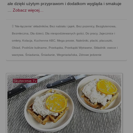
ale dzięki użytym przyprawom i dodatkom wygląda i smakuje
…
Zobacz więcej…
'Nie-łączenie' składników
,
Bez nabiału i jajek
,
Bez pszenicy
,
Bezglutenowa
,
Bezmleczna
,
Dla dzieci
,
Dla niespodziewanych gości
,
Do pracy
,
Jajecznice i
omlety
,
Kolacja
,
Kuchenne ABC
,
Mega proste
,
Naleśniki, placki, placuszki
,
Obiad
,
Podróże kulinarne
,
Przekąska
,
Przekąski Wytrawne
,
Składnik: owoce i
warzywa
,
Śniadania
,
Śniadanie
,
Wegetariańska
,
Zdrowe jedzenie