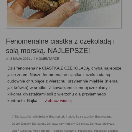
Fenomenalne ciastka z czekoladą i
solą morską. NAJLEPSZE!
on
8 MAJA 2021
z
4 KOMENTARZE
Dziś fenomenalne CIASTKA Z CZEKOLADĄ, chyba najlepsze
jakie znam. Nasze fenomenalne ciastka z czekoladą są
cudownie chrupiące z wierzchu, przyjemnie miękkie (niemal
jak krówka) w środku. Z kawałkami ciemnej czekolady i
kilkoma kryształkami soli z wierzchu dla przyjemnego
kontrastu. Bajka, …
Zobacz więcej…
'Nie-łączenie' składników
,
Bez nabiału i jajek
,
Bez pszenicy
,
Bezmleczna
,
Deser
,
Desery
,
Dla dzieci
,
Do kawy czy herbaty
,
Do pracy
,
Domowe słodycze
,
Dzień Dziecka
,
Mega proste
,
Podróże kulinarne
,
Przekąska
,
Przekąski Słodkie
,