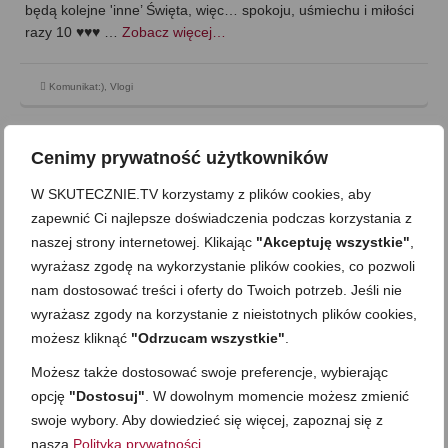
będą kolejne 'inne’ Święta, więc… spokoju, uśmiechu i miłości
razy 10 ♥♥♥ …
Zobacz więcej…
Komunikat:)
,
Vlogi
Cenimy prywatność użytkowników
W SKUTECZNIE.TV korzystamy z plików cookies, aby
zapewnić Ci najlepsze doświadczenia podczas korzystania z
naszej strony internetowej. Klikając
"Akceptuję wszystkie"
,
wyrażasz zgodę na wykorzystanie plików cookies, co pozwoli
nam dostosować treści i oferty do Twoich potrzeb. Jeśli nie
wyrażasz zgody na korzystanie z nieistotnych plików cookies,
możesz kliknąć
"Odrzucam wszystkie"
.
Możesz także dostosować swoje preferencje, wybierając
opcję
"Dostosuj"
. W dowolnym momencie możesz zmienić
Schab ze słoika
swoje wybory. Aby dowiedzieć się więcej, zapoznaj się z
naszą
Polityką prywatności
.
on
27 MARCA 2021
z
JEDEN KOMENTARZ