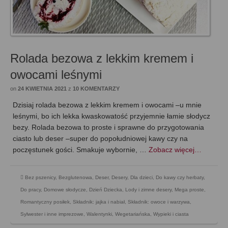
Rolada bezowa z lekkim kremem i
owocami leśnymi
on
24 KWIETNIA 2021
z
10 KOMENTARZY
Dzisiaj rolada bezowa z lekkim kremem i owocami –u mnie
leśnymi, bo ich lekka kwaskowatość przyjemnie łamie słodycz
bezy. Rolada bezowa to proste i sprawne do przygotowania
ciasto lub deser –super do popołudniowej kawy czy na
poczęstunek gości. Smakuje wybornie, …
Zobacz więcej…
Bez pszenicy
,
Bezglutenowa
,
Deser
,
Desery
,
Dla dzieci
,
Do kawy czy herbaty
,
Do pracy
,
Domowe słodycze
,
Dzień Dziecka
,
Lody i zimne desery
,
Mega proste
,
Romantyczny posiłek
,
Składnik: jajka i nabiał
,
Składnik: owoce i warzywa
,
Sylwester i inne imprezowe
,
Walentynki
,
Wegetariańska
,
Wypieki i ciasta