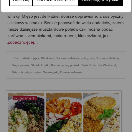
on
7 LISTOPADA 2019
z
5 KOMENTARZY
Dzisiaj musztardowe polędwiczki w sosie z pieczarkami i
whisky. Mięso jest delikatne, dobrze doprawione, a sos pyszny
i ciekawy w smaku. Będzie pasować do wielu dodatków, zatem
nasze dzisiejsze musztardowe polędwiczki można podać
zarówno z ziemniakami, makaronem, kluseczkami, jak i …
Zobacz więcej…
Bez nabiału i jajek
,
Dla dzieci
,
Dla niespodziewanych gości
,
Do pracy
,
Kolacja
,
Mega proste
,
Obiad
,
Posiłki
,
Romantyczny posiłek
,
Seria Obiad Na Weekend
,
Składnik: wieprzowina
,
Walentynki
,
Zdrowe jedzenie