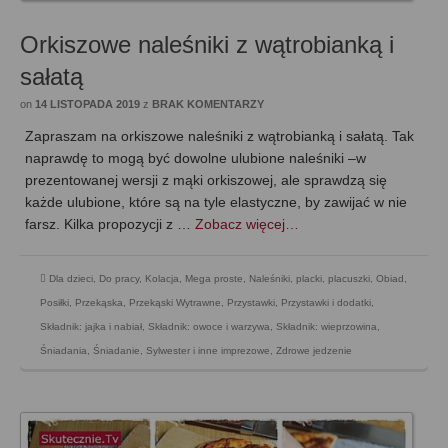
Orkiszowe naleśniki z wątrobianką i
sałatą
on
14 LISTOPADA 2019
z
BRAK KOMENTARZY
Zapraszam na orkiszowe naleśniki z wątrobianką i sałatą. Tak
naprawdę to mogą być dowolne ulubione naleśniki –w
prezentowanej wersji z mąki orkiszowej, ale sprawdzą się
każde ulubione, które są na tyle elastyczne, by zawijać w nie
farsz. Kilka propozycji z …
Zobacz więcej…
Dla dzieci
,
Do pracy
,
Kolacja
,
Mega proste
,
Naleśniki, placki, placuszki
,
Obiad
,
Posiłki
,
Przekąska
,
Przekąski Wytrawne
,
Przystawki
,
Przystawki i dodatki
,
Składnik: jajka i nabiał
,
Składnik: owoce i warzywa
,
Składnik: wieprzowina
,
Śniadania
,
Śniadanie
,
Sylwester i inne imprezowe
,
Zdrowe jedzenie