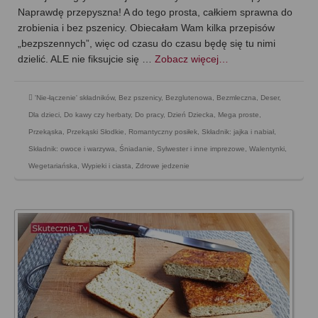
Naprawdę przepyszna! A do tego prosta, całkiem sprawna do
zrobienia i bez pszenicy. Obiecałam Wam kilka przepisów
„bezpszennych”, więc od czasu do czasu będę się tu nimi
dzielić. ALE nie fiksujcie się …
Zobacz więcej…
'Nie-łączenie' składników
,
Bez pszenicy
,
Bezglutenowa
,
Bezmleczna
,
Deser
,
Dla dzieci
,
Do kawy czy herbaty
,
Do pracy
,
Dzień Dziecka
,
Mega proste
,
Przekąska
,
Przekąski Słodkie
,
Romantyczny posiłek
,
Składnik: jajka i nabiał
,
Składnik: owoce i warzywa
,
Śniadanie
,
Sylwester i inne imprezowe
,
Walentynki
,
Wegetariańska
,
Wypieki i ciasta
,
Zdrowe jedzenie