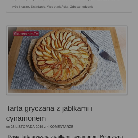
ryże i kasze
,
Śniadanie
,
Wegetariańska
,
Zdrowe jedzenie
Tarta gryczana z jabłkami i
cynamonem
on
23 LISTOPADA 2019
z
4 KOMENTARZE
Dzisiaj tarta gryczana z jabłkami i cynamonem. Przepyszna.