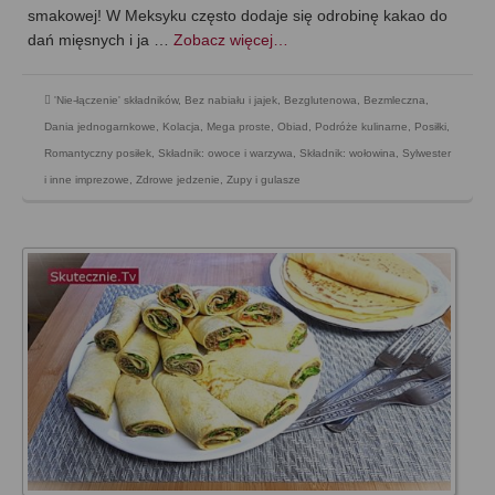
smakowej! W Meksyku często dodaje się odrobinę kakao do
dań mięsnych i ja …
Zobacz więcej…
'Nie-łączenie' składników
,
Bez nabiału i jajek
,
Bezglutenowa
,
Bezmleczna
,
Dania jednogarnkowe
,
Kolacja
,
Mega proste
,
Obiad
,
Podróże kulinarne
,
Posiłki
,
Romantyczny posiłek
,
Składnik: owoce i warzywa
,
Składnik: wołowina
,
Sylwester
i inne imprezowe
,
Zdrowe jedzenie
,
Zupy i gulasze