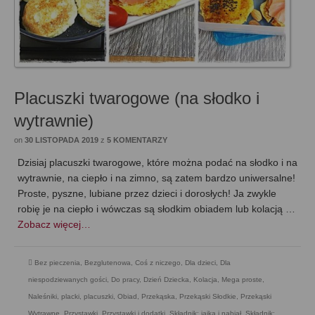
Placuszki twarogowe (na słodko i
wytrawnie)
on
30 LISTOPADA 2019
z
5 KOMENTARZY
Dzisiaj placuszki twarogowe, które można podać na słodko i na
wytrawnie, na ciepło i na zimno, są zatem bardzo uniwersalne!
Proste, pyszne, lubiane przez dzieci i dorosłych! Ja zwykle
robię je na ciepło i wówczas są słodkim obiadem lub kolacją …
Zobacz więcej…
Bez pieczenia
,
Bezglutenowa
,
Coś z niczego
,
Dla dzieci
,
Dla
niespodziewanych gości
,
Do pracy
,
Dzień Dziecka
,
Kolacja
,
Mega proste
,
Naleśniki, placki, placuszki
,
Obiad
,
Przekąska
,
Przekąski Słodkie
,
Przekąski
Wytrawne
,
Przystawki
,
Przystawki i dodatki
,
Składnik: jajka i nabiał
,
Składnik: