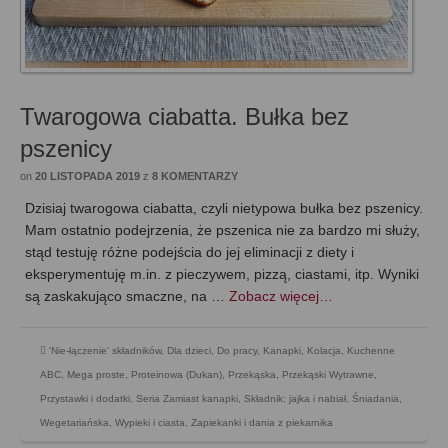
Twarogowa ciabatta. Bułka bez
pszenicy
on
20 LISTOPADA 2019
z
8 KOMENTARZY
Dzisiaj twarogowa ciabatta, czyli nietypowa bułka bez pszenicy.
Mam ostatnio podejrzenia, że pszenica nie za bardzo mi służy,
stąd testuję różne podejścia do jej eliminacji z diety i
eksperymentuję m.in. z pieczywem, pizzą, ciastami, itp. Wyniki
są zaskakująco smaczne, na …
Zobacz więcej…
'Nie-łączenie' składników
,
Dla dzieci
,
Do pracy
,
Kanapki
,
Kolacja
,
Kuchenne
ABC
,
Mega proste
,
Proteinowa (Dukan)
,
Przekąska
,
Przekąski Wytrawne
,
Przystawki i dodatki
,
Seria Zamiast kanapki
,
Składnik: jajka i nabiał
,
Śniadania
,
Wegetariańska
,
Wypieki i ciasta
,
Zapiekanki i dania z piekarnika