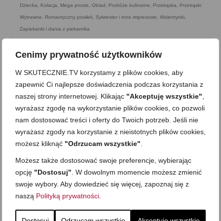
Dziecka
,
Kolacja
,
Mega proste
,
Obiad
,
Podróże kulinarne
,
Przekąska
,
Przekąski
Wytrawne
,
Romantyczny posiłek
,
Sylwester i inne imprezowe
,
Walentynki
,
Zapiekanki i dania z piekarnika
Cenimy prywatność użytkowników
W SKUTECZNIE.TV korzystamy z plików cookies, aby
zapewnić Ci najlepsze doświadczenia podczas korzystania z
naszej strony internetowej. Klikając
"Akceptuję wszystkie"
,
wyrażasz zgodę na wykorzystanie plików cookies, co pozwoli
nam dostosować treści i oferty do Twoich potrzeb. Jeśli nie
wyrażasz zgody na korzystanie z nieistotnych plików cookies,
możesz kliknąć
"Odrzucam wszystkie"
.
Możesz także dostosować swoje preferencje, wybierając
opcję
"Dostosuj"
. W dowolnym momencie możesz zmienić
swoje wybory. Aby dowiedzieć się więcej, zapoznaj się z
Musztardowe polędwiczki w sosie z
naszą
Polityką prywatności
.
pieczarkami i whisky
Dostosuj
Odrzucam wszystkie
Akceptuję wszystkie