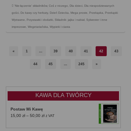
'Nie-łączenie' składników
,
Coś z niczego
,
Dla dzieci
,
Dla niespodziewanych
gości
,
Do kawy czy herbaty
,
Dzień Dziecka
,
Mega proste
,
Przekąska
,
Przekąski
Wytrawne
,
Przystawki i dodatki
,
Składnik: jajka i nabiał
,
Sylwester i inne
imprezowe
,
Wegetariańska
,
Wypieki i ciasta
«
1
…
39
40
41
42
43
44
45
…
245
»
KAWA DLA TWÓRCY
Postaw Mi Kawę
Zakres
15,00
zł
–
50,00
zł
z VAT
cen:
od