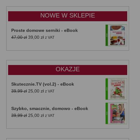
15,00 zł
do
NOWE W SKLEPIE
50,00 zł
Proste domowe serniki - eBook
Pierwotna
Aktualna
47,00
zł
39,00
zł
z VAT
cena
cena
wynosiła:
wynosi:
47,00 zł.
39,00 zł.
OKAZJE
Skutecznie.TV (vol.2) - eBook
Pierwotna
Aktualna
39,99
zł
25,00
zł
z VAT
cena
cena
wynosiła:
wynosi:
Szybko, smacznie, domowo - eBook
39,99 zł.
25,00 zł.
Pierwotna
Aktualna
39,99
zł
25,00
zł
z VAT
cena
cena
wynosiła:
wynosi:
39,99 zł.
25,00 zł.