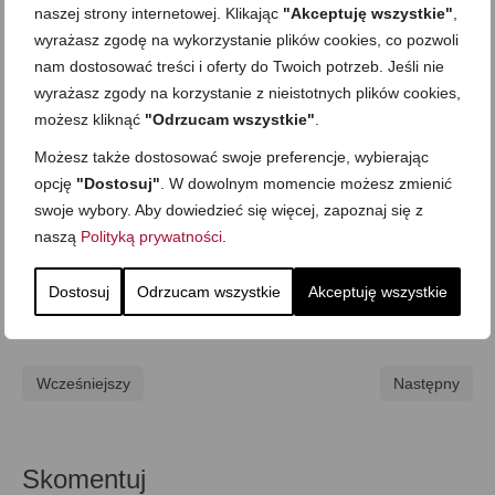
naszej strony internetowej. Klikając
"Akceptuję wszystkie"
,
wyrażasz zgodę na wykorzystanie plików cookies, co pozwoli
nam dostosować treści i oferty do Twoich potrzeb. Jeśli nie
wyrażasz zgody na korzystanie z nieistotnych plików cookies,
możesz kliknąć
"Odrzucam wszystkie"
.
Możesz także dostosować swoje preferencje, wybierając
opcję
"Dostosuj"
. W dowolnym momencie możesz zmienić
swoje wybory. Aby dowiedzieć się więcej, zapoznaj się z
naszą
Polityką prywatności
.
Kuchenne ABC
,
Porady i triki
Dostosuj
Odrzucam wszystkie
Akceptuję wszystkie
Wcześniejszy
Następny
Skomentuj