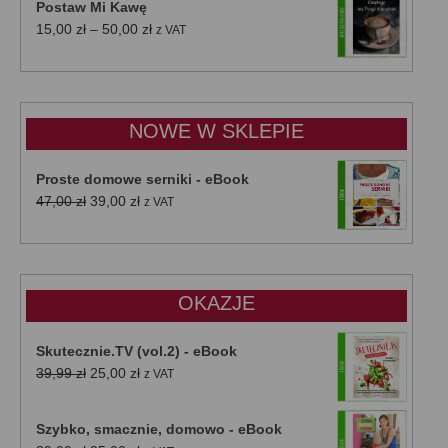
Postaw Mi Kawę
Zakres
15,00
zł
–
50,00
zł
z VAT
cen:
od
15,00 zł
do
NOWE W SKLEPIE
50,00 zł
Proste domowe serniki - eBook
Pierwotna
Aktualna
47,00
zł
39,00
zł
z VAT
cena
cena
wynosiła:
wynosi:
47,00 zł.
39,00 zł.
OKAZJE
Skutecznie.TV (vol.2) - eBook
Pierwotna
Aktualna
39,99
zł
25,00
zł
z VAT
cena
cena
wynosiła:
wynosi:
Szybko, smacznie, domowo - eBook
39,99 zł.
25,00 zł.