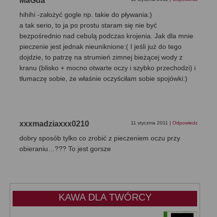
MaGda
hihihi -założyć gogle np. takie do pływania:)
a tak serio, to ja po prostu staram się nie być
bezpośrednio nad cebulą podczas krojenia. Jak dla mnie
pieczenie jest jednak nieuniknione:( I jeśli już do tego
dojdzie, to patrzę na strumień zimnej bieżącej wody z
kranu (blisko + mocno otwarte oczy i szybko przechodzi) i
tłumaczę sobie, że właśnie oczyściłam sobie spojówki:)
xxxmadziaxxx0210
11 stycznia 2011
|
Odpowiedz
dobry sposób tylko co zrobić z pieczeniem oczu przy
obieraniu…??? To jest gorsze
KAWA DLA TWÓRCY