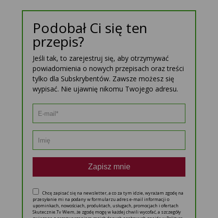
Podobał Ci się ten
przepis?
Jeśli tak, to zarejestruj się, aby otrzymywać
powiadomienia o nowych przepisach oraz treści
tylko dla Subskrybentów. Zawsze możesz się
wypisać. Nie ujawnię nikomu Twojego adresu.
Zapisz mnie
Chcę zapisać się na newsletter, a co za tym idzie, wyrażam zgodę na
przesyłanie mi na podany w formularzu adres e-mail informacji o
upominkach, nowościach, produktach, usługach, promocjach i ofertach
Skutecznie.Tv Wiem, że zgodę mogę w każdej chwili wycofać, a szczegóły