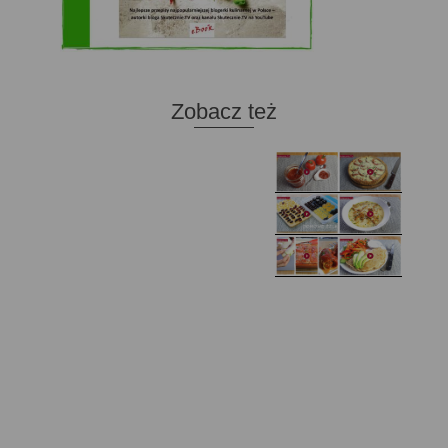
Zobacz też
Domowy ketchup (bez
Tarta francuska z
cukru)
cebulą i pomidorem
Zupa kurkowa z
Domowe żelki
selerem i pietruszką
Zapiekany naleśnik z
mięsem i pieczarkami. I
Gołąbki z cukinii
prosta sałatka
Najprostszy klasyczny
chlebek bananowy
Kotlety ruskie
(zawsze się uda!)