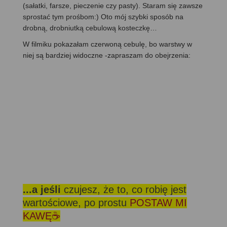
(sałatki, farsze, pieczenie czy pasty). Staram się zawsze
sprostać tym prośbom:) Oto mój szybki sposób na
drobną, drobniutką cebulową kosteczkę…
W filmiku pokazałam czerwoną cebulę, bo warstwy w
niej są bardziej widoczne -zapraszam do obejrzenia:
...a jeśli
czujesz, że to, co robię jest
wartościowe, po prostu
POSTAW MI
KAWĘ☕