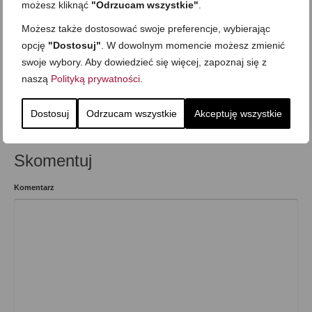
możesz kliknąć
"Odrzucam wszystkie"
.
Deser
,
Dla dzieci
,
Do kawy czy herbaty
,
Dzień Dziecka
,
Mega proste
,
Możesz także dostosować swoje preferencje, wybierając
Przekąska
,
Wypieki i ciasta
opcję
"Dostosuj"
. W dowolnym momencie możesz zmienić
swoje wybory. Aby dowiedzieć się więcej, zapoznaj się z
naszą
Polityką prywatności
.
Wcześniejszy
Następny
Dostosuj
Odrzucam wszystkie
Akceptuję wszystkie
Skomentuj
Komentarz