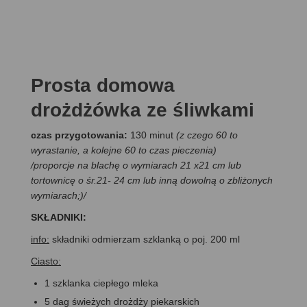
Prosta domowa
drożdżówka ze śliwkami
czas przygotowania:
130 minut
(z czego 60 to
wyrastanie, a kolejne 60 to czas pieczenia)
/
proporcje na blachę o wymiarach 21 x21 cm lub
tortownicę o śr.21- 24 cm lub inną dowolną o zbliżonych
wymiarach;)
/
SKŁADNIKI:
info:
składniki odmierzam szklanką o poj. 200 ml
Ciasto:
1 szklanka ciepłego mleka
5 dag świeżych drożdży piekarskich