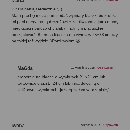
Marta
Witam panią serdecznie :):)
Mam prośbę może pani podać wymiary blaszki bo zrobiła
mi pani apetyt na tą drożdżówkę ze śliwkami a jutro mamy
mieć gości i bardzo chciałabym ich tym placuszkiem
poczęstować .Bo moja blaszka ma wymiary 25×36 cm czy
na takiej też wyjdzie :)Pozdrawiam 🙂
MaGda
17 września 2015
|
Odpowiedz
proporcje na blachę o wymiarach 21 x21 cm lub
tortownicę o śr.21- 24 cm lub inną dowolną o
zbliżonych wymiarach -już dopisałam w przepisie;)
Iwona
9 września 2015
|
Odpowiedz