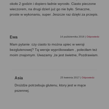
około 2 godzin i dopiero ładnie wyrosło. Ciasto pieczone
wieczorem, na drugi dzień już go nie było. Smaczne,
proste w wykonaniu, super. Jeszcze raz dzięki za przepis.
Ewa
14 października 2016
|
Odpowiedz
Mam pytanie :czy ciasto to można upiec w wersji
bezglutenowej? Tą wersje wypróbowałam , poleciłam też
moim znajomym. Uwazamy ,że jest świetne, Pozdrawiam.
Asia
25 kwietnia 2017
|
Odpowiedz
Drożdże potrzebuja glutenu, ktory jest w mące
pszennej.