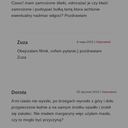
Czesc! mam zamrożone śliwki, odmrażać je czy kłaść
zamrożone i podsypać bułką tartą ktora wchlonie
ewentualny nadmiar wilgoci? Pozdrawiam
Zuza
8 maja 2015
|
Odpowiedz
Obejrzalam filmik, cofam pytanie;) pozdrawiam
Zuza
Dorota
25 stycznia 2015
|
Odpowiedz
A mi ciasto nie wyszło, po brzegach wyrosło z góry i dołu
przypieczone ładnie a na samym środku opadło i zrobił
się zakalec. Nie miałam margaryny więc użyłam masła,
czy to mogło być przyczyną?