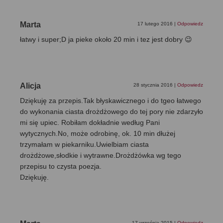
Marta
17 lutego 2016
|
Odpowiedz
łatwy i super;D ja pieke około 20 min i tez jest dobry 😉
Alicja
28 stycznia 2016
|
Odpowiedz
Dziękuję za przepis.Tak błyskawicznego i do tgeo łatwego
do wykonania ciasta drożdżowego do tej pory nie zdarzyło
mi się upiec. Robiłam dokładnie według Pani
wytycznych.No, może odrobinę, ok. 10 min dłużej
trzymałam w piekarniku.Uwielbiam ciasta
drożdżowe,słodkie i wytrawne.Drożdżówka wg tego
przepisu to czysta poezja.
Dziękuję.
17 września 2015
|
Odpowiedz