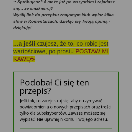
:: Spróbujesz? A może już po wszystkim i zajadasz
się… ze smakiem:)?
Wyślij link do przepisu znajomym i/lub wpisz kilka
słów w Komentarzach, dzieląc się Twoją opinią -
dziękuję!
...a jeśli
czujesz, że to, co robię jest
wartościowe, po prostu
POSTAW MI
KAWĘ☕
Podobał Ci się ten
przepis?
Jeśli tak, to zarejestruj się, aby otrzymywać
powiadomienia o nowych przepisach oraz treści
tylko dla Subskrybentów. Zawsze możesz się
wypisać. Nie ujawnię nikomu Twojego adresu.