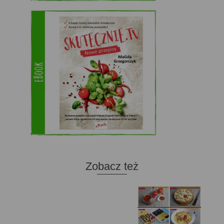
Zobacz też
Domowy ketchup (bez
Tarta francuska z
cukru)
cebulą i pomidorem