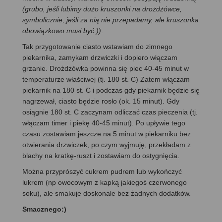
(grubo, jeśli lubimy dużo kruszonki na drożdżówce,
symbolicznie, jeśli za nią nie przepadamy, ale kruszonka
obowiązkowo musi być:))
.
Tak przygotowanie ciasto wstawiam do zimnego
piekarnika, zamykam drzwiczki i dopiero włączam
grzanie. Drożdżówka powinna się piec 40-45 minut w
temperaturze właściwej (tj. 180 st. C) Zatem włączam
piekarnik na 180 st. C i podczas gdy piekarnik będzie się
nagrzewał, ciasto będzie rosło (ok. 15 minut). Gdy
osiągnie 180 st. C zaczynam odliczać czas pieczenia (tj.
włączam timer i piekę 40-45 minut). Po upływie tego
czasu zostawiam jeszcze na 5 minut w piekarniku bez
otwierania drzwiczek, po czym wyjmuję, przekładam z
blachy na kratkę-ruszt i zostawiam do ostygnięcia.
Można przyprószyć cukrem pudrem lub wykończyć
lukrem (np owocowym z kapką jakiegoś czerwonego
soku), ale smakuje doskonale bez żadnych dodatków.
Smacznego:)