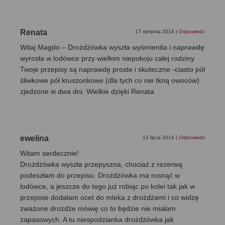
Renata
17 sierpnia 2014
|
Odpowiedz
Witaj Magdo – Drożdżówka wyszła wyśmienita i naprawdę
wyrosła w lodówce przy wielkim niepokoju całej rodziny
Twoje przepisy są naprawdę proste i skuteczne -ciasto pół
śliwkowe pół kruszonkowe (dla tych co nie tkną owoców)
zjedzone w dwa dni. Wielkie dzięki Renata
ewelina
12 lipca 2014
|
Odpowiedz
Witam serdecznie!
Drożdżówka wyszła przepyszna, chociaż z rezerwą
podeszłam do przepisu. Drożdżówka ma rosnąć w
lodówce, a jeszcze do tego już robiąc po kolei tak jak w
przepisie dodałam ocet do mleka z drożdżami i co widzę
zważone drożdże mówię co to będzie nie miałam
zapasowych. A tu niespodzianka drożdżówka jak