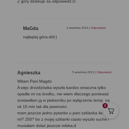
Z góry dziekuje za odpowiedz:D
MaGda
2 września 2013
|
Odpowiedz
najlepiej góra-dół:)
Agnieszka
5 września 2013
|
Odpowiedz
Witam Pani Magdo
A więc drożdzówka wyszła bardzo smaczna tylko
opadła mi na środku, nie wiem dlaczego ponieważ
zostawiłam ją w piekarniku po wyłączeniu temp. na
0
ok 15 min tak dla pewności.
mam jeszcze jedno pytanko u pani szklanka ile ma
ml? 250? bo z mojej szklanki ciasto wyszło suche i
musiałam dolać jeszcze mleka;d