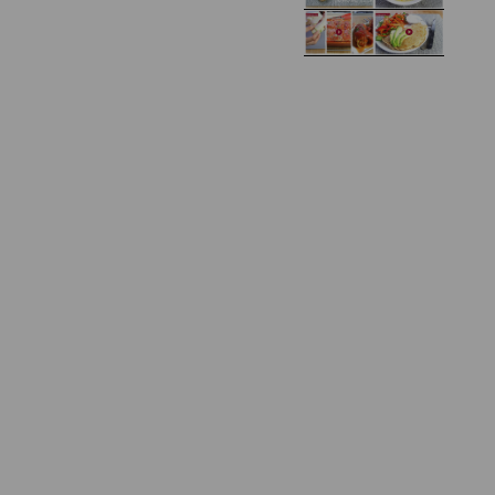
Zupa kurkowa z
Domowe żelki
selerem i pietruszką
Zapiekany naleśnik z
mięsem i pieczarkami. I
Gołąbki z cukinii
prosta sałatka
Najprostszy klasyczny
chlebek bananowy
Kotlety ruskie
(zawsze się uda!)