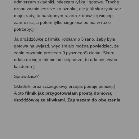
odmierzam składniki, mieszam łyżką i gotowe. Trochę
czasu zajmie jeszcze kruszonka, ale jeśli skorzystasz z
mojej rady, to następnym razem zrobisz jej więcej i
zamrozisz, a potem tylko sięgniesz po nią w razie
potrzeby:)
Ja drożdżówkę z filmiku robiłam o 5 rano, żeby była
gotowa na wyjazd, więc śmiało można powiedzieć, że
zdała egzamin prostego (i pysznego!) ciasta. Skoro
udała mi się o tak nieludzkiej porze, to uda się chyba
każdemu:)
Sprawdzisz?
Składniki oraz szczegółowy przepis podaję poniżej:)
A oto
filmik jak przygotowałam prostą domową
drożdżówkę ze śliwkami. Zapraszam do obejrzenia