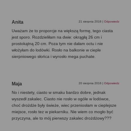
Anita
21 sierpnia 2016
|
Odpowiedz
Uważam że to proporcje na większą formę, tego ciasta
jest sporo. Rozdzieliłam na dwie: okrągłą 26 cm i
prostokątną 20 cm. Poza tym nie dałam octu i nie
włożyłam do lodówki. Rosło na balkonie w cieple
sierpniowego słońca i wyrosło mega puchate.
Maja
20 sierpnia 2016
|
Odpowiedz
No i niestety, ciasto w smaku bardzo dobre, jednak
wyszedł zakalec. Ciasto nie rosło w ogóle w lodówce,
choć drożdże były świeże, wiec przeniosłam w cieplejsze
miejsce, rosło tez w piekarniku. Nie wiem co mogło być
przyczyna, ale to mój pierwszy zakalec drożdżowy???