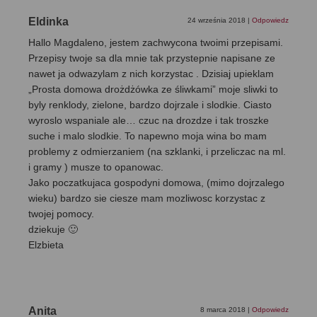
Eldinka
24 września 2018
|
Odpowiedz
Hallo Magdaleno, jestem zachwycona twoimi przepisami.
Przepisy twoje sa dla mnie tak przystepnie napisane ze
nawet ja odwazylam z nich korzystac . Dzisiaj upieklam
„Prosta domowa drożdżówka ze śliwkami” moje sliwki to
byly renklody, zielone, bardzo dojrzale i slodkie. Ciasto
wyroslo wspaniale ale… czuc na drozdze i tak troszke
suche i malo slodkie. To napewno moja wina bo mam
problemy z odmierzaniem (na szklanki, i przeliczac na ml.
i gramy ) musze to opanowac.
Jako poczatkujaca gospodyni domowa, (mimo dojrzalego
wieku) bardzo sie ciesze mam mozliwosc korzystac z
twojej pomocy.
dziekuje 🙂
Elzbieta
Anita
8 marca 2018
|
Odpowiedz