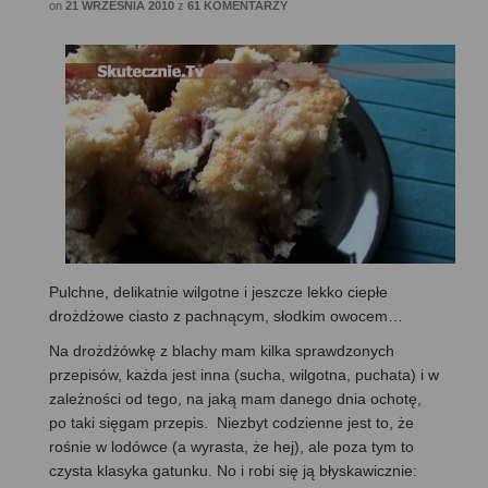
on
21 WRZEŚNIA 2010
z
61 KOMENTARZY
Pulchne, delikatnie wilgotne i jeszcze lekko ciepłe
drożdżowe ciasto z pachnącym, słodkim owocem…
Na drożdżówkę z blachy mam kilka sprawdzonych
przepisów, każda jest inna (sucha, wilgotna, puchata) i w
zależności od tego, na jaką mam danego dnia ochotę,
po taki sięgam przepis. Niezbyt codzienne jest to, że
rośnie w lodówce (a wyrasta, że hej), ale poza tym to
czysta klasyka gatunku. No i robi się ją błyskawicznie: