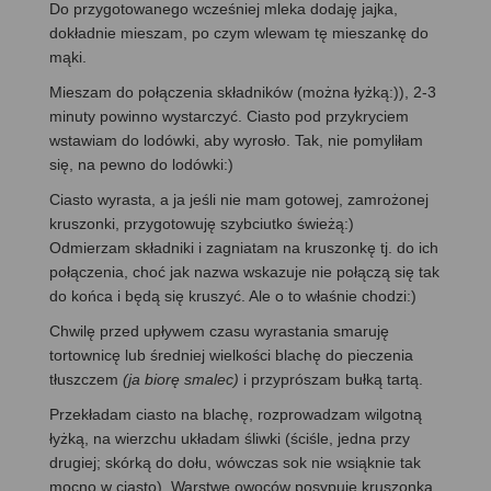
Do przygotowanego wcześniej mleka dodaję jajka,
dokładnie mieszam, po czym wlewam tę mieszankę do
mąki.
Mieszam do połączenia składników (można łyżką:)), 2-3
minuty powinno wystarczyć. Ciasto pod przykryciem
wstawiam do lodówki, aby wyrosło. Tak, nie pomyliłam
się, na pewno do lodówki:)
Ciasto wyrasta, a ja jeśli nie mam gotowej, zamrożonej
kruszonki, przygotowuję szybciutko świeżą:)
Odmierzam składniki i zagniatam na kruszonkę tj. do ich
połączenia, choć jak nazwa wskazuje nie połączą się tak
do końca i będą się kruszyć. Ale o to właśnie chodzi:)
Chwilę przed upływem czasu wyrastania smaruję
tortownicę lub średniej wielkości blachę do pieczenia
tłuszczem
(ja biorę smalec)
i przyprószam bułką tartą.
Przekładam ciasto na blachę, rozprowadzam wilgotną
łyżką, na wierzchu układam śliwki (ściśle, jedna przy
drugiej; skórką do dołu, wówczas sok nie wsiąknie tak
mocno w ciasto). Warstwę owoców posypuję kruszonką