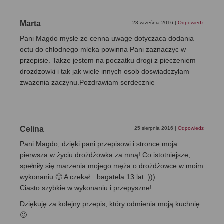
Marta
23 września 2016
|
Odpowiedz
Pani Magdo mysle ze cenna uwage dotyczaca dodania
octu do chlodnego mleka powinna Pani zaznaczyc w
przepisie. Takze jestem na poczatku drogi z pieczeniem
drozdzowki i tak jak wiele innych osob doswiadczylam
zwazenia zaczynu.Pozdrawiam serdecznie
Celina
25 sierpnia 2016
|
Odpowiedz
Pani Magdo, dzięki pani przepisowi i stronce moja
pierwsza w życiu drożdżowka za mną! Co istotniejsze,
spełniły się marzenia mojego męża o drożdżowce w moim
wykonaniu 🙂 A czekał…bagatela 13 lat :)))
Ciasto szybkie w wykonaniu i przepyszne!
Dziękuję za kolejny przepis, który odmienia moją kuchnię
🙂