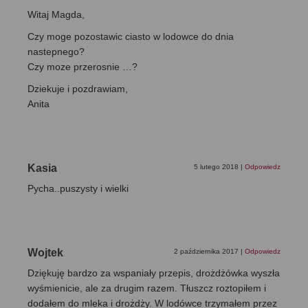
Witaj Magda,
Czy moge pozostawic ciasto w lodowce do dnia
nastepnego?
Czy moze przerosnie …?
Dziekuje i pozdrawiam,
Anita
Kasia
5 lutego 2018
|
Odpowiedz
Pycha..puszysty i wielki
Wojtek
2 października 2017
|
Odpowiedz
Dziękuję bardzo za wspaniały przepis, drożdżówka wyszła
wyśmienicie, ale za drugim razem. Tłuszcz roztopiłem i
dodałem do mleka i drożdży. W lodówce trzymałem przez