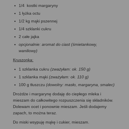
1/4 kostki margaryny
1 łyżka octu
1/2 kg mąki pszennej
1/4 szklanki cukru
2 całe jajka
opcjonalnie: aromat do ciast (śmietankowy,
waniliowy)
Kruszonka:
1 szklanka cukru
(zważyłam: ok. 150 g)
1 szklanka mąki
(zważyłam: ok. 110 g)
100 g tłuszczu
(dowolny: masło, margaryna, smalec)
Drożdże i margarynę dodaję do ciepłego mleka i
mieszam do całkowitego rozpuszczenia się składników.
Dolewam ocet i ponownie mieszam. Jeśli dodajemy
zapach, to można teraz.
Do miski wsypuję mąkę i cukier, mieszam.