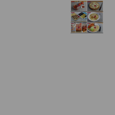
Domowy ketchup (bez
Tarta francuska z
cukru)
cebulą i pomidorem
Zupa kurkowa z
Domowe żelki
selerem i pietruszką
Zapiekany naleśnik z
mięsem i pieczarkami. I
Gołąbki z cukinii
prosta sałatka
Najprostszy klasyczny
chlebek bananowy
Kotlety ruskie
(zawsze się uda!)