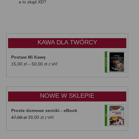
a to skąd XD?
KAWA DLA TWÓRCY
Postaw Mi Kawę
Zakres
15,00
zł
–
50,00
zł
z VAT
cen:
od
15,00 zł
do
NOWE W SKLEPIE
50,00 zł
Proste domowe serniki - eBook
Pierwotna
Aktualna
47,00
zł
39,00
zł
z VAT
cena
cena
wynosiła:
wynosi:
47,00 zł.
39,00 zł.