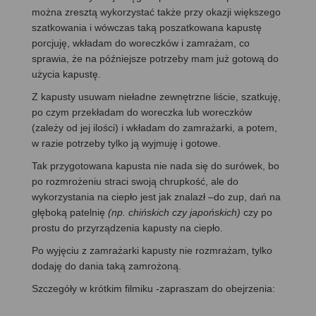
można zresztą wykorzystać także przy okazji większego
szatkowania i wówczas taką poszatkowana kapustę
porcjuję, wkładam do woreczków i zamrażam, co
sprawia, że na późniejsze potrzeby mam już gotową do
użycia kapustę.
Z kapusty usuwam nieładne zewnętrzne liście, szatkuję,
po czym przekładam do woreczka lub woreczków
(zależy od jej ilości) i wkładam do zamrażarki, a potem,
w razie potrzeby tylko ją wyjmuję i gotowe.
Tak przygotowana kapusta nie nada się do surówek, bo
po rozmrożeniu straci swoją chrupkość, ale do
wykorzystania na ciepło jest jak znalazł –do zup, dań na
głęboką patelnię
(np. chińskich czy japońskich)
czy po
prostu do przyrządzenia kapusty na ciepło.
Po wyjęciu z zamrażarki kapusty nie rozmrażam, tylko
dodaję do dania taką zamrożoną.
Szczegóły w krótkim filmiku -zapraszam do obejrzenia: