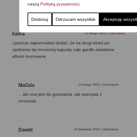
naszą
Polityką prywatności
.
3 Komentarze
Dostosuj
Odrzucam wszystkie
Akceptuję wszyst
kaina
13 lutego 2022
|
Odpowiedz
i jeszcze zapomniałaś dodać, że na drugi dzień po
zjedzeniu tej mrożonej kapusty całe gardło obwalone
aftami murowane
MaGda
14 lutego 2022
|
Odpowiedz
…ale ona jest do gotowania -jak warzywa z
mrożonki.
Dawid
23 listopada 2022
|
Odpowiedz