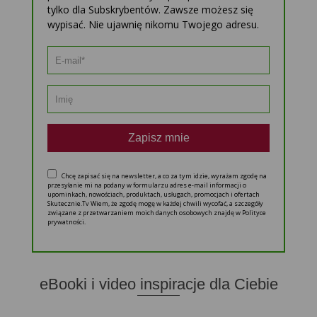
tylko dla Subskrybentów. Zawsze możesz się
wypisać. Nie ujawnię nikomu Twojego adresu.
Zapisz mnie
Chcę zapisać się na newsletter, a co za tym idzie, wyrażam zgodę na
przesyłanie mi na podany w formularzu adres e-mail informacji o
upominkach, nowościach, produktach, usługach, promocjach i ofertach
Skutecznie.Tv Wiem, że zgodę mogę w każdej chwili wycofać, a szczegóły
związane z przetwarzaniem moich danych osobowych znajdę w Polityce
prywatności.
eBooki i video inspiracje dla Ciebie