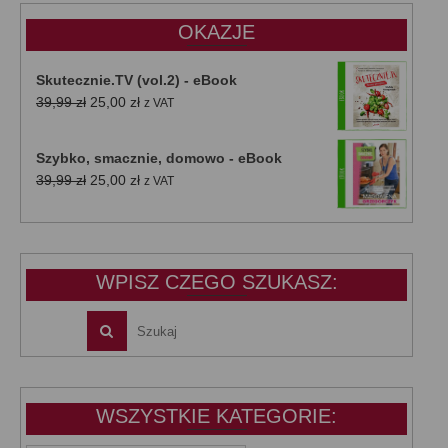
OKAZJE
Skutecznie.TV (vol.2) - eBook
Pierwotna
Aktualna
39,99
zł
25,00
zł
z VAT
cena
cena
wynosiła:
wynosi:
Szybko, smacznie, domowo - eBook
39,99 zł.
25,00 zł.
Pierwotna
Aktualna
39,99
zł
25,00
zł
z VAT
cena
cena
wynosiła:
wynosi:
39,99 zł.
25,00 zł.
WPISZ CZEGO SZUKASZ:
WSZYSTKIE KATEGORIE: