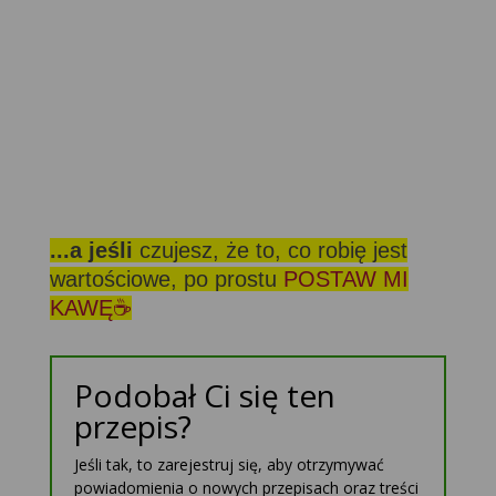
...a jeśli
czujesz, że to, co robię jest
wartościowe, po prostu
POSTAW MI
KAWĘ☕
Podobał Ci się ten
przepis?
Jeśli tak, to zarejestruj się, aby otrzymywać
powiadomienia o nowych przepisach oraz treści