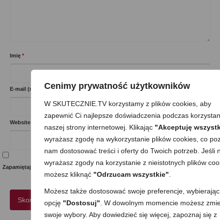
Imię
*
Cenimy prywatność użytkowników
E-mail (nie będzie opublikowany)
*
W SKUTECZNIE.TV korzystamy z plików cookies, aby
zapewnić Ci najlepsze doświadczenia podczas korzystan
Website
naszej strony internetowej. Klikając
"Akceptuję wszystk
wyrażasz zgodę na wykorzystanie plików cookies, co poz
nam dostosować treści i oferty do Twoich potrzeb. Jeśli n
wyrażasz zgody na korzystanie z nieistotnych plików coo
Zapamiętaj moje dane w tej przeglądarce podczas pisania kolejnych komentarzy.
możesz kliknąć
"Odrzucam wszystkie"
.
Możesz także dostosować swoje preferencje, wybierając
opcję
"Dostosuj"
. W dowolnym momencie możesz zmie
swoje wybory. Aby dowiedzieć się więcej, zapoznaj się z