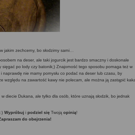
, w jakim zechcemy, bo słodzimy sami…
osobem na deser, ale taki jogurcik jest bardzo smaczny i doskonale
y sięgać po lody czy batonik;) Znajomość tego sposobu pomaga też w
ie i naprawdę nie mamy pomysłu co podać na deser lub czasu, by
ze względu na zawartość kawy nie polecam, ale można ją zastąpić kak
 w diecie Dukana, ale tylko dla osób, które uznają słodzik, bo jednak
j:)
Wypróbuj
i
podziel się
Twoją
opinią
!
Zapraszam do obejrzenia!