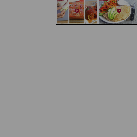
Domowe żelki
Zupa kurkowa z selerem i pietruszką
Zapiekany naleśnik z mięsem i pieczarkami. I pro
Gołąbki z cukinii
sałatka