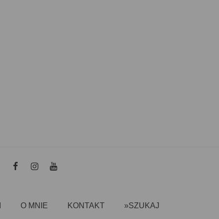
I
O MNIE
KONTAKT
»SZUKAJ