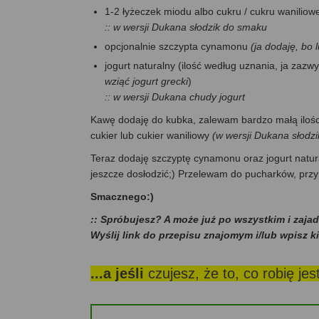
1-2 łyżeczek miodu albo cukru / cukru wanilio
:: w wersji Dukana słodzik do smaku
opcjonalnie szczypta cynamonu
(ja dodaję, bo
jogurt naturalny (ilość według uznania, ja zazw
wziąć jogurt grecki
)
:: w wersji Dukana chudy jogurt
Kawę dodaję do kubka, zalewam bardzo małą ilością
cukier lub cukier waniliowy
(w wersji Dukana słodzi
Teraz dodaję szczyptę cynamonu oraz jogurt natural
jeszcze dosłodzić;) Przelewam do pucharków, prz
Smacznego:)
:: Spróbujesz? A może już po wszystkim i zaja
Wyślij link do przepisu znajomym i/lub wpisz k
...a jeśli
czujesz, że to, co robię je