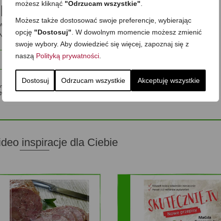
pis?
możesz kliknąć
"Odrzucam wszystkie"
.
Możesz także dostosować swoje preferencje, wybierając
powiadomienia o nowych przepisach oraz treści tylko dla
opcję
"Dostosuj"
. W dowolnym momencie możesz zmienić
Nie ujawnię nikomu Twojego adresu.
swoje wybory. Aby dowiedzieć się więcej, zapoznaj się z
naszą
Polityką prywatności
.
Zapisz mnie
Dostosuj
Odrzucam wszystkie
Akceptuję wszystkie
ę na przesyłanie mi na podany w formularzu adres e-mail informacji o upominkach, nowościach,
 zgodę mogę w każdej chwili wycofać, a szczegóły związane z przetwarzaniem moich danych osobowych
ideo inspiracje dla Ciebie