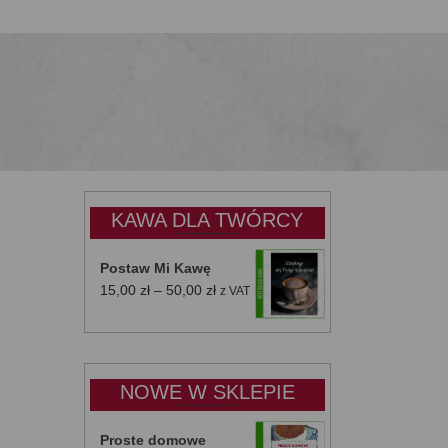
KAWA DLA TWÓRCY
Postaw Mi Kawę
Zakres
15,00
zł
–
50,00
zł
z VAT
cen:
od
15,00 zł
do
NOWE W SKLEPIE
50,00 zł
Proste domowe