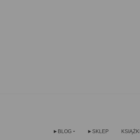
►BLOG
►SKLEP
KSIĄŻK