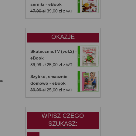
serniki - eBook
Pierwotna
Aktualna
47,00
zł
39,00
zł
z VAT
cena
cena
wynosiła:
wynosi:
47,00 zł.
39,00 zł.
OKAZJE
Skutecznie.TV (vol.2) -
eBook
Pierwotna
Aktualna
39,99
zł
25,00
zł
z VAT
cena
cena
Szybko, smacznie,
wynosiła:
wynosi:
ao
domowo - eBook
39,99 zł.
25,00 zł.
Pierwotna
Aktualna
39,99
zł
25,00
zł
z VAT
cena
cena
wynosiła:
wynosi:
39,99 zł.
25,00 zł.
WPISZ CZEGO
SZUKASZ: