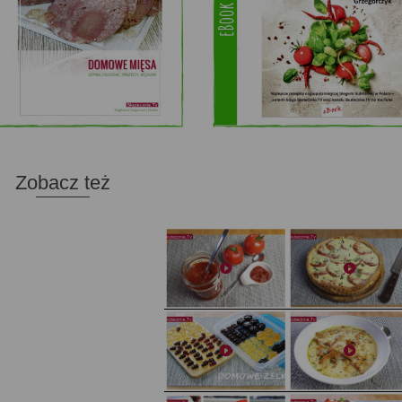
Zobacz też
Domowy ketchup (bez cukru)
Tarta francuska z cebulą i pomidorem