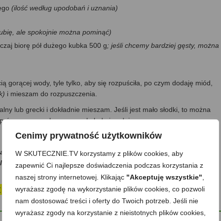
wego
(ilość według upodobań i uznania)
 lubię, ale spokojnie można pominąć)
yczaj biorę pół dużego kubka 500 g
; jeśli chcemy bardziej gęsty, można
 gorącej wody, tyle tylko, aby się rozpuściła, po czym dodaję miód,
k)
i mieszam do rozpuszczenia.
ny lub grecki i dokładnie mieszam. Jeśli jest mało słodki, to można
yprószam sproszkowaną czekoladą i podaję.
Cenimy prywatność użytkowników
dasz się… ze smakiem:)?
W SKUTECZNIE.TV korzystamy z plików cookies, aby
ilka słów w Komentarzach, dzieląc się Twoją opinią -dziękuję!
zapewnić Ci najlepsze doświadczenia podczas korzystania z
naszej strony internetowej. Klikając
"Akceptuję wszystkie"
,
st wartościowe, po prostu
POSTAW MI KAWĘ☕
wyrażasz zgodę na wykorzystanie plików cookies, co pozwoli
nam dostosować treści i oferty do Twoich potrzeb. Jeśli nie
wyrażasz zgody na korzystanie z nieistotnych plików cookies,