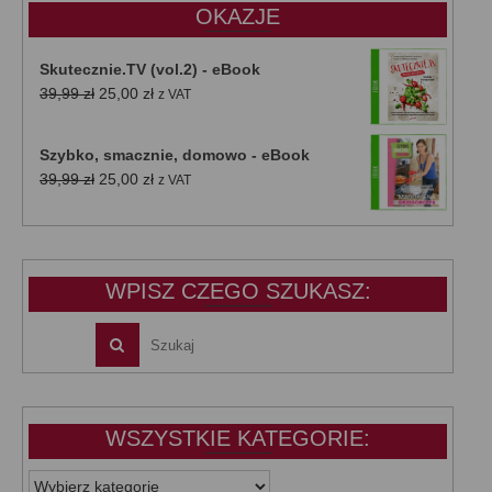
OKAZJE
Skutecznie.TV (vol.2) - eBook
Pierwotna
Aktualna
39,99
zł
25,00
zł
z VAT
cena
cena
wynosiła:
wynosi:
Szybko, smacznie, domowo - eBook
39,99 zł.
25,00 zł.
Pierwotna
Aktualna
39,99
zł
25,00
zł
z VAT
cena
cena
wynosiła:
wynosi:
39,99 zł.
25,00 zł.
WPISZ CZEGO SZUKASZ:
WSZYSTKIE KATEGORIE:
WSZYSTKIE