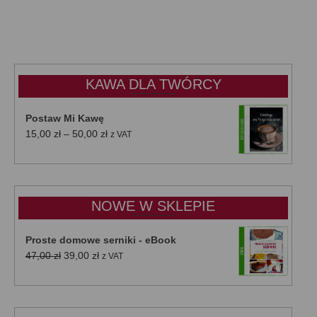
KAWA DLA TWÓRCY
Postaw Mi Kawę
Zakres
15,00
zł
–
50,00
zł
z VAT
cen:
od
15,00 zł
do
NOWE W SKLEPIE
50,00 zł
Proste domowe serniki - eBook
Pierwotna
Aktualna
47,00
zł
39,00
zł
z VAT
cena
cena
wynosiła:
wynosi:
47,00 zł.
39,00 zł.