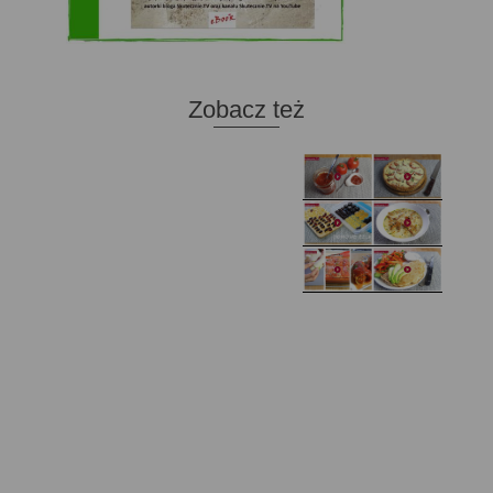
Zobacz też
Domowy ketchup (bez
Tarta francuska z
cukru)
cebulą i pomidorem
Zupa kurkowa z
Domowe żelki
selerem i pietruszką
Zapiekany naleśnik z
mięsem i pieczarkami. I
Gołąbki z cukinii
prosta sałatka
Najprostszy klasyczny
chlebek bananowy
Kotlety ruskie
(zawsze się uda!)