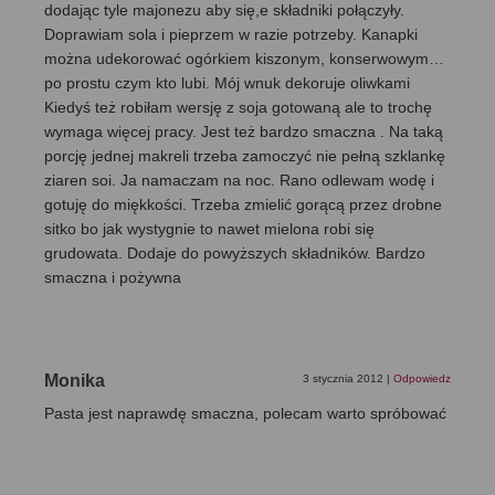
dodając tyle majonezu aby się,e składniki połączyły.
Doprawiam sola i pieprzem w razie potrzeby. Kanapki
można udekorować ogórkiem kiszonym, konserwowym…
po prostu czym kto lubi. Mój wnuk dekoruje oliwkami
Kiedyś też robiłam wersję z soja gotowaną ale to trochę
wymaga więcej pracy. Jest też bardzo smaczna . Na taką
porcję jednej makreli trzeba zamoczyć nie pełną szklankę
ziaren soi. Ja namaczam na noc. Rano odlewam wodę i
gotuję do miękkości. Trzeba zmielić gorącą przez drobne
sitko bo jak wystygnie to nawet mielona robi się
grudowata. Dodaje do powyższych składników. Bardzo
smaczna i pożywna
Monika
3 stycznia 2012
|
Odpowiedz
Pasta jest naprawdę smaczna, polecam warto spróbować