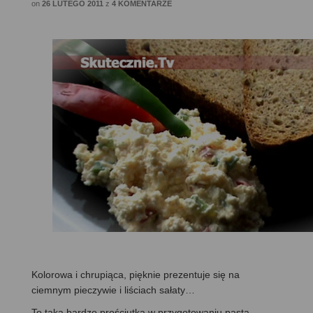
on
26 LUTEGO 2011
z
4 KOMENTARZE
Kolorowa i chrupiąca, pięknie prezentuje się na
ciemnym pieczywie i liściach sałaty…
To taka bardzo prościutka w przygotowaniu pasta.