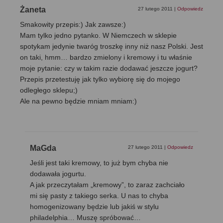
Żaneta
27 lutego 2011
|
Odpowiedz
Smakowity przepis:) Jak zawsze:)
Mam tylko jedno pytanko. W Niemczech w sklepie
spotykam jedynie twaróg troszkę inny niż nasz Polski. Jest
on taki, hmm… bardzo zmielony i kremowy i tu właśnie
moje pytanie: czy w takim razie dodawać jeszcze jogurt?
Przepis przetestuję jak tylko wybiorę się do mojego
odległego sklepu;)
Ale na pewno będzie mniam mniam:)
MaGda
27 lutego 2011
|
Odpowiedz
Jeśli jest taki kremowy, to już bym chyba nie
dodawała jogurtu.
A jak przeczytałam „kremowy”, to zaraz zachciało
mi się pasty z takiego serka. U nas to chyba
homogenizowany będzie lub jakiś w stylu
philadelphia… Muszę spróbować…