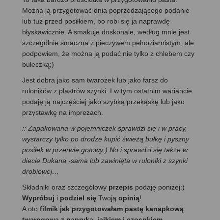
Można ją przygotować dnia poprzedzającego podanie
lub tuż przed posiłkiem, bo robi się ja naprawdę
błyskawicznie. A smakuje doskonale, według mnie jest
szczególnie smaczna z pieczywem pełnoziarnistym, ale
podpowiem, że można ją podać nie tylko z chlebem czy
bułeczką;)
Jest dobra jako sam twarożek lub jako farsz do
ruloników z plastrów szynki. I w tym ostatnim wariancie
podaję ją najczęściej jako szybką przekąskę lub jako
przystawkę na imprezach.
:: Zapakowana w pojemniczek sprawdzi się i w pracy,
wystarczy tylko po drodze kupić świeżą bułkę i pyszny
posiłek w przerwie gotowy;) No i sprawdzi się także w
diecie Dukana -sama lub zawinięta w ruloniki z szynki
drobiowej…
Składniki oraz szczegółowy
przepis
podaję poniżej:)
Wypróbuj
i
podziel się
Twoją
opinią
!
A oto
filmik jak przygotowałam pastę kanapkową
twarogową z papryką, jajkiem i czosnkiem.