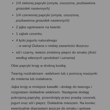
1/4 zielonej papryki
(umyta, osuszona, pozbawiona
gniazdek nasiennych)
1/4 czerwonej papryki
(umyta, osuszona,
pozbawiona gniazdek nasiennych)
2 jajka ugotowane na twardo
1 ząbek czosnku
4 łyżki jogurtu naturalnego
:: w wersji Dukana o niskiej zawartości tłuszczu
sól i czarny, świeżo zmielony pieprz do smaku
(ilość
według własnych upodobań i uznania)
Obie papryki kroję w drobną kostkę.
Twaróg rozdrabniam -widelcem lub z pomocą maszynki
do mielenia lub malaksera.
Jajka kroję w mniejsze kawałki –dodaję do twarogu i
rozgniatam dokładnie widelcem. Następnie dodaję
pokrojoną paprykę, przeciśnięty przez praskę czosnek,
jogurt oraz sól i pieprz. Dokładnie mieszam. Na koniec
ewentualnie doprawiam jeszcze do smaku i gotowe.