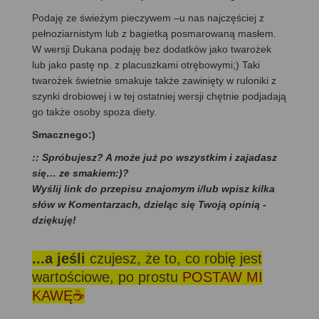
Podaję ze świeżym pieczywem –u nas najczęściej z
pełnoziarnistym lub z bagietką posmarowaną masłem.
W wersji Dukana podaję bez dodatków jako twarożek
lub jako pastę np. z placuszkami otrębowymi;) Taki
twarożek świetnie smakuje także zawinięty w ruloniki z
szynki drobiowej i w tej ostatniej wersji chętnie podjadają
go także osoby spoza diety.
Smacznego:)
:: Spróbujesz? A może już po wszystkim i zajadasz
się… ze smakiem:)?
Wyślij link do przepisu znajomym i/lub wpisz kilka
słów w Komentarzach, dzieląc się Twoją opinią -
dziękuję!
...a jeśli
czujesz, że to, co robię jest
wartościowe, po prostu
POSTAW MI
KAWĘ☕