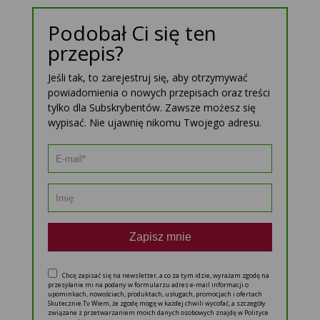
Podobał Ci się ten
przepis?
Jeśli tak, to zarejestruj się, aby otrzymywać
powiadomienia o nowych przepisach oraz treści
tylko dla Subskrybentów. Zawsze możesz się
wypisać. Nie ujawnię nikomu Twojego adresu.
Zapisz mnie
Chcę zapisać się na newsletter, a co za tym idzie, wyrażam zgodę na
przesyłanie mi na podany w formularzu adres e-mail informacji o
upominkach, nowościach, produktach, usługach, promocjach i ofertach
Skutecznie.Tv Wiem, że zgodę mogę w każdej chwili wycofać, a szczegóły
związane z przetwarzaniem moich danych osobowych znajdę w Polityce