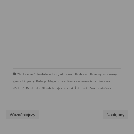
'Nie-łączenie' składników
,
Bezglutenowa
,
Dla dzieci
,
Dla niespodziewanych
gości
,
Do pracy
,
Kolacja
,
Mega proste
,
Pasty i smarowidła
,
Proteinowa
(Dukan)
,
Przekąska
,
Składnik: jajka i nabiał
,
Śniadanie
,
Wegetariańska
Wcześniejszy
Następny