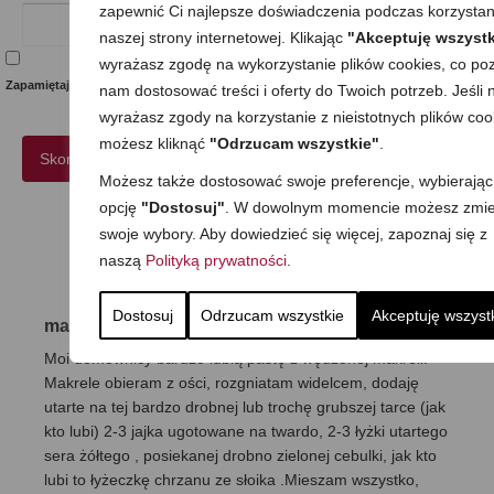
zapewnić Ci najlepsze doświadczenia podczas korzystan
naszej strony internetowej. Klikając
"Akceptuję wszystk
wyrażasz zgodę na wykorzystanie plików cookies, co poz
Zapamiętaj moje dane w tej przeglądarce podczas pisania kolejnych komentarzy.
nam dostosować treści i oferty do Twoich potrzeb. Jeśli n
wyrażasz zgody na korzystanie z nieistotnych plików coo
możesz kliknąć
"Odrzucam wszystkie"
.
Możesz także dostosować swoje preferencje, wybierając
opcję
"Dostosuj"
. W dowolnym momencie możesz zmie
swoje wybory. Aby dowiedzieć się więcej, zapoznaj się z
4 Komentarze
naszą
Polityką prywatności
.
Dostosuj
Odrzucam wszystkie
Akceptuję wszyst
maria
12 stycznia 2016
|
Odpowiedz
Moi domownicy bardzo lubią pastę z wędzonej makreli.
Makrele obieram z ości, rozgniatam widelcem, dodaję
utarte na tej bardzo drobnej lub trochę grubszej tarce (jak
kto lubi) 2-3 jajka ugotowane na twardo, 2-3 łyżki utartego
sera żółtego , posiekanej drobno zielonej cebulki, jak kto
lubi to łyżeczkę chrzanu ze słoika .Mieszam wszystko,