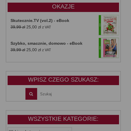
OKAZJE
Skutecznie.TV (vol.2) - eBook
Pierwotna
Aktualna
39,99
zł
25,00
zł
z VAT
cena
cena
wynosiła:
wynosi:
Szybko, smacznie, domowo - eBook
39,99 zł.
25,00 zł.
Pierwotna
Aktualna
39,99
zł
25,00
zł
z VAT
cena
cena
wynosiła:
wynosi:
39,99 zł.
25,00 zł.
WPISZ CZEGO SZUKASZ:
WSZYSTKIE KATEGORIE:
WSZYSTKIE