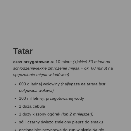
Tatar
czas przygotowania:
10 minut
(+jakieś 30 minut na
schłodzenie/lekkie zmrożenie mięsa + ok. 60 minut na
spęcznienie mięsa w lodówce)
600 g ładnej wołowiny
(najlepsza na tatara jest
polędwica wołowa)
100 ml letniej, przegotowanej wody
1 duża cebula
1 duży kiszony ogórek
(lub 2 mniejsze;))
sól i czarny świeżo zmielony pieprz do smaku
opcjonalnie: przyprawa do zup w płynie
(ja nie