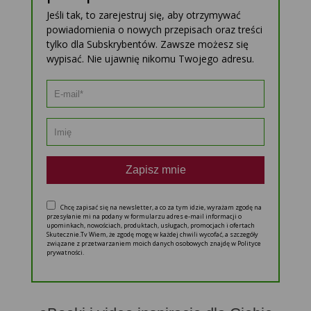
Jeśli tak, to zarejestruj się, aby otrzymywać
powiadomienia o nowych przepisach oraz treści
tylko dla Subskrybentów. Zawsze możesz się
wypisać. Nie ujawnię nikomu Twojego adresu.
Zapisz mnie
Chcę zapisać się na newsletter, a co za tym idzie, wyrażam zgodę na
przesyłanie mi na podany w formularzu adres e-mail informacji o
upominkach, nowościach, produktach, usługach, promocjach i ofertach
Skutecznie.Tv Wiem, że zgodę mogę w każdej chwili wycofać, a szczegóły
związane z przetwarzaniem moich danych osobowych znajdę w Polityce
prywatności.