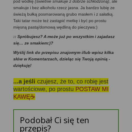
pod wódkę
(świetnie smakuje z dobrze schłodzoną)
, ale
smakuje i bez alkoholu rzecz jasna. Ja bardzo lubię ze
świeżą bułką posmarowaną grubo masłem i z sałatką.
Taki tatar może też zastąpić metkę i być po prostu
mięsną pastą/domową wędliną do pieczywa:)
:: Spróbujesz? A może już po wszystkim i zajadasz
się… ze smakiem:)?
Wyślij link do przepisu znajomym i/lub wpisz kilka
słów w Komentarzach, dzieląc się Twoją opinią -
dziękuję!
...a jeśli
czujesz, że to, co robię jest
wartościowe, po prostu
POSTAW MI
KAWĘ☕
Podobał Ci się ten
przepis?