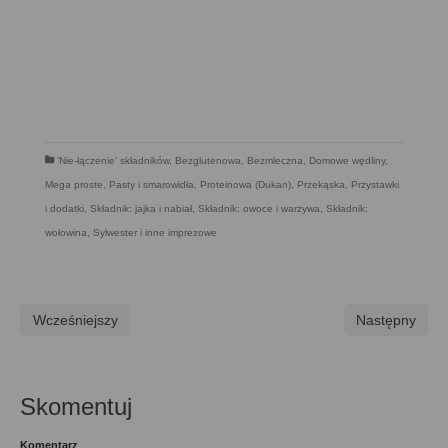
'Nie-łączenie' składników
,
Bezglutenowa
,
Bezmleczna
,
Domowe wędliny
,
Mega proste
,
Pasty i smarowidła
,
Proteinowa (Dukan)
,
Przekąska
,
Przystawki
i dodatki
,
Składnik: jajka i nabiał
,
Składnik: owoce i warzywa
,
Składnik:
wołowina
,
Sylwester i inne imprezowe
Wcześniejszy
Następny
Skomentuj
Komentarz