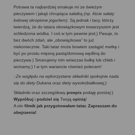
Potrawa ta najbardziej smakuje mi ze świeżym
pieczywem i jakąś chrupiąca sałatką
(np. liście sałaty
lodowej skropione jogurtem)
. Są jednak i tacy, którzy
twierdzą, że do tatara obowiązkowym towarzyszem jest
schłodzona wódka. I coś w tym pewnie jest;) Pasuje, to
bez dwóch zdań, ale „obowiązkowa” to już
niekoniecznie. Taki tatar może bowiem zastąpić metkę i
być po prostu mięsną pastą/domową wędliną do
pieczywa:) Smarujemy nim wówczas bułkę lub chleb i
wcinamy;) I w tym wariancie również polecam!
::
Ze względu na wykorzystane składniki spokojnie nada
się do diety Dukana oraz diety wysokobiałkowej;)
Składniki oraz szczegółowy
przepis
podaję poniżej:)
Wypróbuj
i
podziel się
Twoją
opinią
!
A oto
filmik jak przygotowałam tatar. Zapraszam do
obejrzenia!