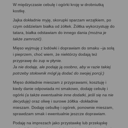
W międzyczasie cebulę i ogórki kroję w drobniutką
kostkę.
Jajka dokładnie myję, skorupki sparzam wrzątkiem, po
czym oddzielam białka od żółtek. Żółtka wykorzystuję do
tatara, białka odstawiam do innego dania
(można je
także zamrozić)
.
Mięso wyjmuję z lodówki i doprawiam do smaku –ja solą
i pieprzem, choć wiem, że niektórzy dodają też
przyprawę do zup w płynie.
Ja nie dodaję, ale podaję ją osobno, aby w razie takiej
potrzeby stołownik mógł ją dodać do swojej porcji;)
Mięso dokładnie mieszam z przyprawami, kosztuję i
kiedy danie odpowiada mi smakowo, dodaję cebulę i
ogórki
(a także ewentualnie inne dodatki, jeśli się na nie
decyduję)
oraz oliwę i surowe żółtka -dokładnie
mieszam. Dodaję cebulkę i ogórek, ponownie mieszam,
sprawdzam smak i ewentualnie jeszcze doprawiam.
Podaję na imprezach jako przystawkę lub przekąskę