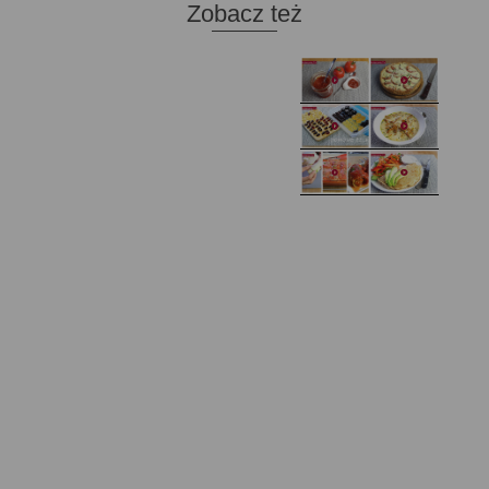
Zobacz też
Domowy ketchup (bez
Tarta francuska z
cukru)
cebulą i pomidorem
Zupa kurkowa z
Domowe żelki
selerem i pietruszką
Zapiekany naleśnik z
mięsem i pieczarkami. I
Gołąbki z cukinii
prosta sałatka
Najprostszy klasyczny
chlebek bananowy
Kotlety ruskie
(zawsze się uda!)