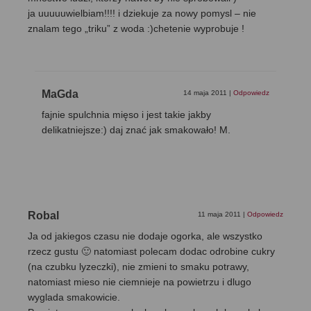
ja uuuuuwielbiam!!!! i dziekuje za nowy pomysl – nie
znalam tego „triku” z woda :)chetenie wyprobuje !
MaGda
14 maja 2011
|
Odpowiedz
fajnie spulchnia mięso i jest takie jakby
delikatniejsze:) daj znać jak smakowało! M.
Robal
11 maja 2011
|
Odpowiedz
Ja od jakiegos czasu nie dodaje ogorka, ale wszystko
rzecz gustu 🙂 natomiast polecam dodac odrobine cukry
(na czubku lyzeczki), nie zmieni to smaku potrawy,
natomiast mieso nie ciemnieje na powietrzu i dlugo
wyglada smakowicie.