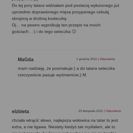
Do tej pory tatara widziałam pod postacią wyłożonego już
uprzednio doprawionego mięsa posypanego cebulą
skrojoną w drobną kosteczkę.
Oj… na pewno wypróbuję ten przepis na moich
gościach…:) i do tego seteczka 🙂
MaGda
1 grudnia 2011
|
Odpowiedz
mam nadzieję, że posmakuje:) a do tatara seteczka
rzeczywiście pasuje wyśmienicie;) M.
elzbieta
25 listopada 2011
|
Odpowiedz
chciała wtrącić słowo, najlepsza wołowina na tatar to jest
extra, a nie ligawa. Niestety kiedyś tak myślałam, ale to