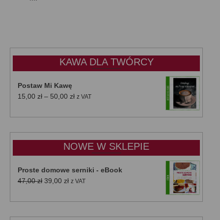
KAWA DLA TWÓRCY
Postaw Mi Kawę
Zakres
15,00
zł
–
50,00
zł
z VAT
cen:
od
15,00 zł
do
NOWE W SKLEPIE
50,00 zł
Proste domowe serniki - eBook
Pierwotna
Aktualna
47,00
zł
39,00
zł
z VAT
cena
cena
wynosiła:
wynosi:
47,00 zł.
39,00 zł.