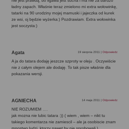
nie jest prawdą, bo ligawa jest sucha i ma nie za bardzo
ładny zapach. Właśnie teraz zmielono mi extra wołowinkę,
tatarki na 90 urodziny mojej mamuski i jajeczka od kurek
ze wsi, oj będzie wyżerka:) Pozdrawiam. Extra wołowinka
jest soczysta:)
Agata
19 sierpnia 2011
|
Odpowiedz
A ja do tatara dodaję jeszcze szproty w oleju . Oczywiście
nie z całym olejem ale dodaję. To tak pisze właśnie dla
pokazania wersji.
AGNIECHA
14 maja 2011
|
Odpowiedz
NIE ROZUMIEM ….
jak mozna nie lubic tatara :)) ( wiem , wiem – nikt tu
takiego komentarza nie zamiescil – ale ja osobiscie znam
mnostwo ludzi, ktorzy nawet by nie sprobowali )