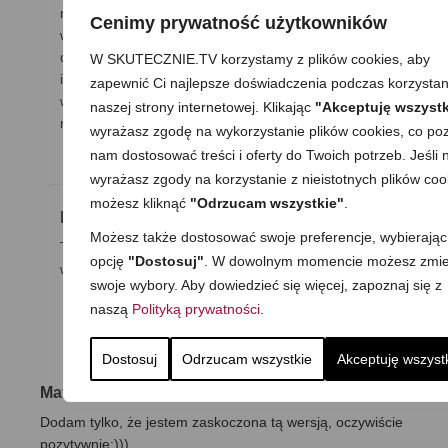
no oczywiście, że tak, ale…:) wspominam, że to
Cenimy prywatność użytkowników
wersja domowa, już dostosowana pod smak
domowników oraz stałych gości. na imprezach w
W SKUTECZNIE.TV korzystamy z plików cookies, aby
innym składzie podaję składniki osobno, ale
zapewnić Ci najlepsze doświadczenia podczas korzystan
wówczas trudno podać przepis, bo każda wersja
naszej strony internetowej. Klikając
"Akceptuję wszystk
może być inna;) pzdr, M.
wyrażasz zgodę na wykorzystanie plików cookies, co poz
nam dostosować treści i oferty do Twoich potrzeb. Jeśli n
wyrażasz zgody na korzystanie z nieistotnych plików coo
możesz kliknąć
"Odrzucam wszystkie"
.
Kasia
10 grudnia 2014
|
Odpowiedz
Możesz także dostosować swoje preferencje, wybierając
To ja też profanuję – podajemy tatar już
opcję
"Dostosuj"
. W dowolnym momencie możesz zmie
wymieszany ;o) Uwielbiam!
swoje wybory. Aby dowiedzieć się więcej, zapoznaj się z
naszą
Polityką prywatności
.
Dostosuj
Odrzucam wszystkie
Akceptuję wszyst
Mafik
30 listopada 2011
|
Odpowiedz
Dodam tylko, że jestem zaskoczona tą wersją, oczywiście
pozytywnie:)))