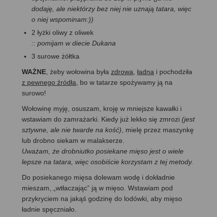
dodaję, ale niektórzy bez niej nie uznają tatara, więc
o niej wspominam:))
2 łyżki oliwy z oliwek
:: pomijam w diecie Dukana
3 surowe żółtka
WAŻNE
, żeby wołowina była
zdrowa
,
ładna
i pochodziła
z pewnego źródła
, bo w tatarze spożywamy ją na
surowo!
Wołowinę myję, osuszam, kroję w mniejsze kawałki i
wstawiam do zamrażarki. Kiedy już lekko się zmrozi
(jest
sztywne, ale nie twarde na kość)
, mielę przez maszynkę
lub drobno siekam w malakserze.
Uważam, że drobniutko posiekane mięso jest o wiele
lepsze na tatara, więc osobiście korzystam z tej metody.
Do posiekanego mięsa dolewam wodę i dokładnie
mieszam, „wtłaczając” ją w mięso. Wstawiam pod
przykryciem na jakąś godzinę do lodówki, aby mięso
ładnie spęczniało.