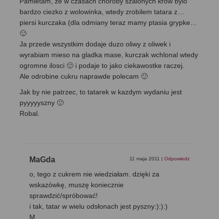
Pamietam, ze w czasach choroby szalonych krow bylo
bardzo ciezko z wolowinka, wtedy zrobilem tatara z…
piersi kurczaka (dla odmiany teraz mamy ptasia grypke…
🙂
Ja przede wszystkim dodaje duzo oliwy z oliwek i
wyrabiam mieso na gladka mase, kurczak wchlonal wtedy
ogromne ilosci 🙂 i podaje to jako ciekawostke raczej.
Ale odrobine cukru naprawde polecam 🙂
Jak by nie patrzec, to tatarek w kazdym wydaniu jest
pyyyyyszny 🙂
Robal.
MaGda
11 maja 2011
|
Odpowiedz
o, tego z cukrem nie wiedziałam. dzięki za
wskazówkę, muszę koniecznie
sprawdzić/spróbować!
i tak, tatar w wielu odsłonach jest pyszny:):):)
M.