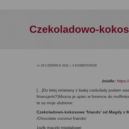
Czekoladowo-kokoso
on
18 CZERWCA 2011
z
2 KOMENTARZE
źródło:
https:
[…]Do bitej smietany z bialej czekolady podam was
financjerki?)Mozna je upiec w foremce do muffinkow
te sa moje ulubione:
Czekoladowo-kokosowe 'friands’ od Magdy z 
/Chocolate coconut friands/
1szlk maczki migdalowej