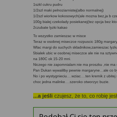
1szkl cukru pudru
1/2szl maki pelnoziarnistej(albo normalnej)
1/2szl wiorkow kokosowych(ale mozna bez,ja b cze
100g bialej czekolady posiekanej(tez opcja bez kto
2czubate lyzki kakao
To wszystko zamieszac w misce
Teraz w osobnej miseczce rozpuscic 180g margary
Wlac margi do suchych skladnikow,zamieszac lyzk
5bialek ubic w osobnej miseczce ale nie na sztywn
na 180C ok 15-20 mni.
Niczego nie zapomnialam:nie ma proszku ,nie ma s
Pan Dukan wywalilby pewnie margaryne…ale co by
No i po wystygnieciu….wziac….ten kremik z ubitej
choc jedna malinke….szeroko otworzyc buzie.
...a jeśli
czujesz, że to, co robię je
Podobał Ci się ten prze