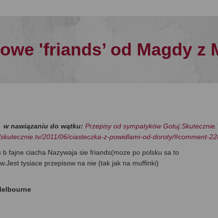
we 'friands’ od Magdy z 
w nawiązaniu do wątku:
Przepisy od sympatyków Gotuj.Skutecznie.
//skutecznie.tv/2011/06/ciasteczka-z-powidlami-od-doroty/#comment-2
 b fajne ciacha.Nazywaja sie friands(moze po polsku sa to
.Jest tysiace przepisow na nie (tak jak na muffinki)
Melbourne