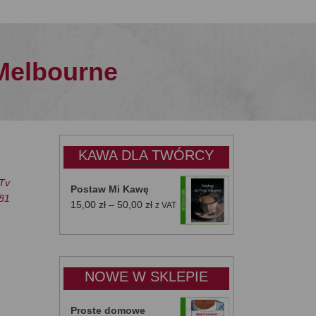
Melbourne
KAWA DLA TWÓRCY
Tv
Postaw Mi Kawę
281
Zakres
15,00
zł
–
50,00
zł
z VAT
cen:
od
15,00 zł
do
NOWE W SKLEPIE
50,00 zł
Proste domowe