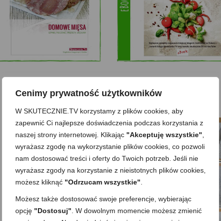
Zobacz też
Cenimy prywatność użytkowników
W SKUTECZNIE.TV korzystamy z plików cookies, aby
zapewnić Ci najlepsze doświadczenia podczas korzystania z
naszej strony internetowej. Klikając
"Akceptuję wszystkie"
,
wyrażasz zgodę na wykorzystanie plików cookies, co pozwoli
nam dostosować treści i oferty do Twoich potrzeb. Jeśli nie
Domowy ketchup (bez cukru)
Tarta francuska z cebulą i pomidorem
wyrażasz zgody na korzystanie z nieistotnych plików cookies,
możesz kliknąć
"Odrzucam wszystkie"
.
Możesz także dostosować swoje preferencje, wybierając
opcję
"Dostosuj"
. W dowolnym momencie możesz zmienić
Domowe żelki
Zupa kurkowa z selerem i pietruszką