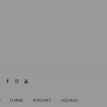
I
O MNIE
KONTAKT
»SZUKAJ