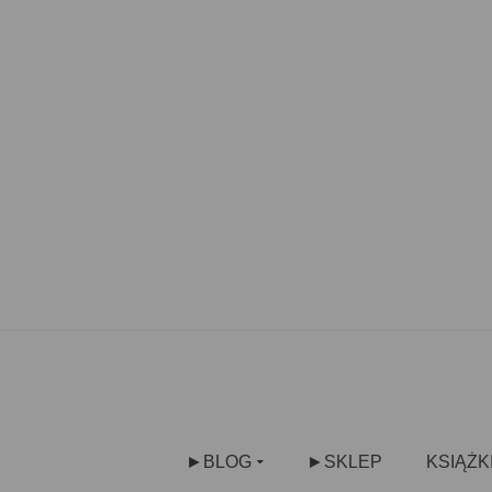
►BLOG
►SKLEP
KSIĄŻK