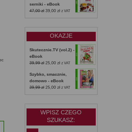
serniki - eBook
Pierwotna
Aktualna
47,00
zł
39,00
zł
z VAT
cena
cena
wynosiła:
wynosi:
47,00 zł.
39,00 zł.
OKAZJE
Skutecznie.TV (vol.2) -
eBook
ec
Pierwotna
Aktualna
39,99
zł
25,00
zł
z VAT
cena
cena
Szybko, smacznie,
wynosiła:
wynosi:
domowo - eBook
39,99 zł.
25,00 zł.
Pierwotna
Aktualna
39,99
zł
25,00
zł
z VAT
cena
cena
wynosiła:
wynosi:
39,99 zł.
25,00 zł.
WPISZ CZEGO
SZUKASZ: