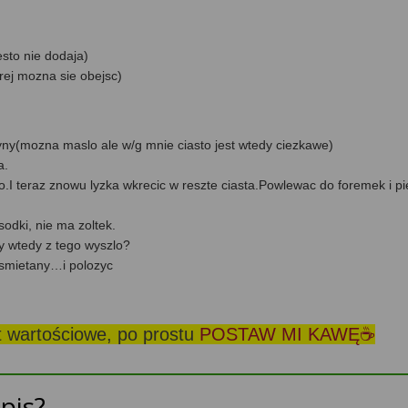
sto nie dodaja)
rej mozna sie obejsc)
ny(mozna maslo ale w/g mnie ciasto jest wtedy ciezkawe)
a.
o.I teraz znowu lyzka wkrecic w reszte ciasta.Powlewac do foremek i pi
odki, nie ma zoltek.
 wtedy z tego wyszlo?
 smietany…i polozyc
st wartościowe, po prostu
POSTAW MI KAWĘ☕
pis?