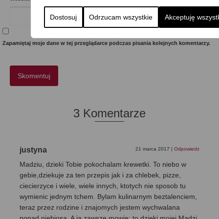
Dostosuj
Odrzucam wszystkie
Akceptuję wszyst
Zapamiętaj moje dane w tej przeglądarce podczas pisania kolejnych komentarzy.
3 Komentarze
justyna
21 marca 2017
|
Odpowiedz
Madziu, dzieki Tobie pokochalam krewetki. To niebo w
gebie,dziekuje za ten przepis jak i za chlebek, pizze,
ciecierzyce i wiele, wiele innych, ktotych nie sposob tu
wymienic jednym tchem. Bylam kulinarnym beztalenciem,
teraz przez rodzine i znajomych jestem wychwalana
ponad niebiosa. A ja zawsze mowie: to dzieki mojej Madzi