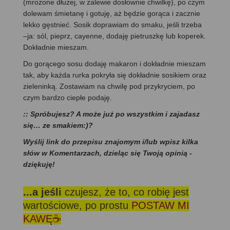
(mrożone dłużej, w zalewie dosłownie chwilkę), po czym
dolewam śmietanę i gotuję, aż będzie gorąca i zacznie
lekko gęstnieć. Sosik doprawiam do smaku, jeśli trzeba
–ja: sól, pieprz, cayenne, dodaję pietruszkę lub koperek.
Dokładnie mieszam.
Do gorącego sosu dodaję makaron i dokładnie mieszam
tak, aby każda rurka pokryła się dokładnie sosikiem oraz
zieleninką. Zostawiam na chwilę pod przykryciem, po
czym bardzo ciepłe podaję.
:: Spróbujesz? A może już po wszystkim i zajadasz
się… ze smakiem:)?
Wyślij link do przepisu znajomym i/lub wpisz kilka
słów w Komentarzach, dzieląc się Twoją opinią -
dziękuję!
...a jeśli
czujesz, że to, co robię jest
wartościowe, po prostu
POSTAW MI
KAWĘ☕