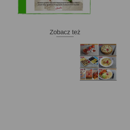
Zobacz też
Domowy ketchup (bez
Tarta francuska z
cukru)
cebulą i pomidorem
Zupa kurkowa z
Domowe żelki
selerem i pietruszką
Zapiekany naleśnik z
mięsem i pieczarkami. I
Gołąbki z cukinii
prosta sałatka
Najprostszy klasyczny
chlebek bananowy
Kotlety ruskie
(zawsze się uda!)