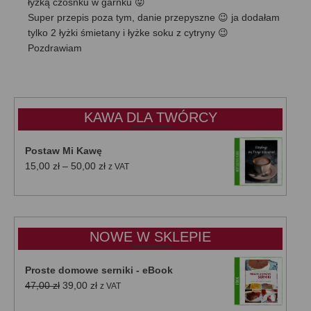
łyżką czosnku w garnku 😛
Super przepis poza tym, danie przepyszne 😉 ja dodałam
tylko 2 łyżki śmietany i łyżke soku z cytryny 😉
Pozdrawiam
KAWA DLA TWÓRCY
Postaw Mi Kawę
Zakres
15,00
zł
–
50,00
zł
z VAT
cen:
od
15,00 zł
do
NOWE W SKLEPIE
50,00 zł
Proste domowe serniki - eBook
Pierwotna
Aktualna
47,00
zł
39,00
zł
z VAT
cena
cena