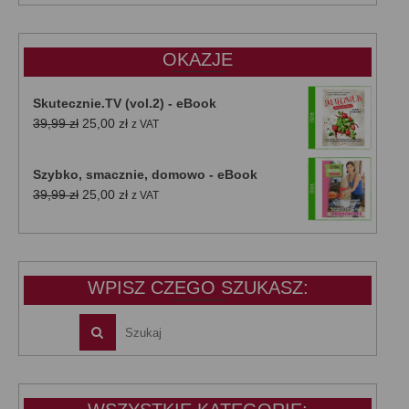
wynosiła:
wynosi:
47,00 zł.
39,00 zł.
OKAZJE
Skutecznie.TV (vol.2) - eBook
Pierwotna
Aktualna
39,99
zł
25,00
zł
z VAT
cena
cena
wynosiła:
wynosi:
Szybko, smacznie, domowo - eBook
39,99 zł.
25,00 zł.
Pierwotna
Aktualna
39,99
zł
25,00
zł
z VAT
cena
cena
wynosiła:
wynosi:
39,99 zł.
25,00 zł.
WPISZ CZEGO SZUKASZ: