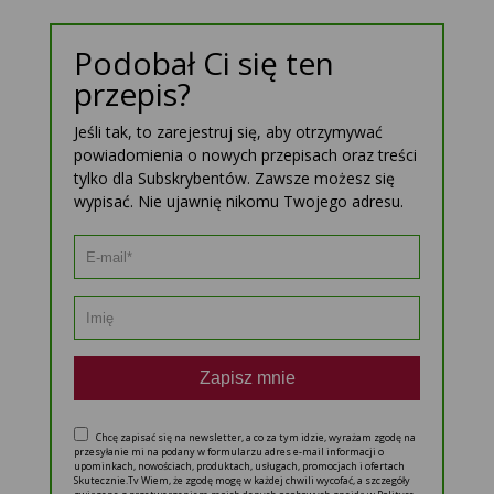
Podobał Ci się ten
przepis?
Jeśli tak, to zarejestruj się, aby otrzymywać
powiadomienia o nowych przepisach oraz treści
tylko dla Subskrybentów. Zawsze możesz się
wypisać. Nie ujawnię nikomu Twojego adresu.
Zapisz mnie
Chcę zapisać się na newsletter, a co za tym idzie, wyrażam zgodę na
przesyłanie mi na podany w formularzu adres e-mail informacji o
upominkach, nowościach, produktach, usługach, promocjach i ofertach
Skutecznie.Tv Wiem, że zgodę mogę w każdej chwili wycofać, a szczegóły