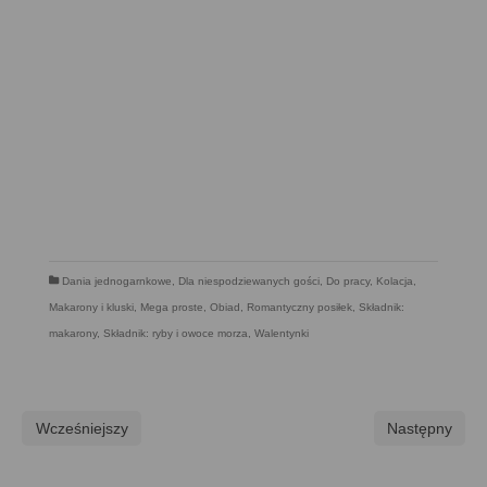
Dania jednogarnkowe
,
Dla niespodziewanych gości
,
Do pracy
,
Kolacja
,
Makarony i kluski
,
Mega proste
,
Obiad
,
Romantyczny posiłek
,
Składnik:
makarony
,
Składnik: ryby i owoce morza
,
Walentynki
Wcześniejszy
Następny