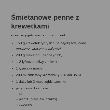
Śmietanowe penne z
krewetkami
czas przygotowania:
do 20 minut
150 g krewetek tygrysich
(ja najczęściej biorę
mrożone, czasem w zalewie)
200 g makaronu penne
(rurki)
1-2 łyżeczek oliwy z oliwek
1 łyżeczka masła
200 ml śmietany kremówki
(30% lub 36%)
1 duży lub 2 małe ząbki czosnku
przyprawy do smaku:
– sól,
– pieprz (biały, ew. czarny)
– cayenne