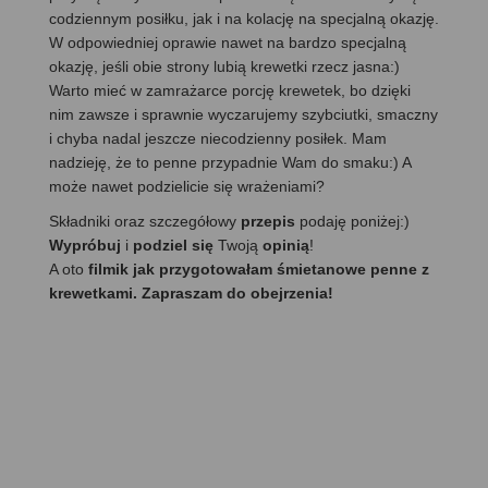
codziennym posiłku, jak i na kolację na specjalną okazję.
W odpowiedniej oprawie nawet na bardzo specjalną
okazję, jeśli obie strony lubią krewetki rzecz jasna:)
Warto mieć w zamrażarce porcję krewetek, bo dzięki
nim zawsze i sprawnie wyczarujemy szybciutki, smaczny
i chyba nadal jeszcze niecodzienny posiłek. Mam
nadzieję, że to penne przypadnie Wam do smaku:) A
może nawet podzielicie się wrażeniami?
Składniki oraz szczegółowy
przepis
podaję poniżej:)
Wypróbuj
i
podziel się
Twoją
opinią
!
A oto
filmik jak przygotowałam śmietanowe penne z
krewetkami. Zapraszam do obejrzenia!