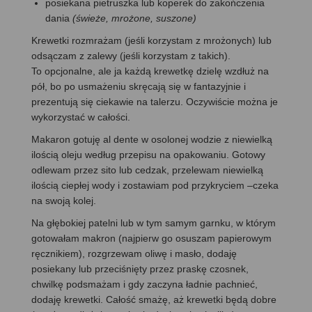
posiekana pietruszka lub koperek do zakończenia
dania
(świeże, mrożone, suszone)
Krewetki rozmrażam (jeśli korzystam z mrożonych) lub
odsączam z zalewy (jeśli korzystam z takich).
To opcjonalne, ale ja każdą krewetkę dzielę wzdłuż na
pół, bo po usmażeniu skręcają się w fantazyjnie i
prezentują się ciekawie na talerzu. Oczywiście można je
wykorzystać w całości.
Makaron gotuję al dente w osolonej wodzie z niewielką
ilością oleju według przepisu na opakowaniu. Gotowy
odlewam przez sito lub cedzak, przelewam niewielką
ilością ciepłej wody i zostawiam pod przykryciem –czeka
na swoją kolej.
Na głębokiej patelni lub w tym samym garnku, w którym
gotowałam makron (najpierw go osuszam papierowym
ręcznikiem), rozgrzewam oliwę i masło, dodaję
posiekany lub przeciśnięty przez praskę czosnek,
chwilkę podsmażam i gdy zaczyna ładnie pachnieć,
dodaję krewetki. Całość smażę, aż krewetki będą dobre