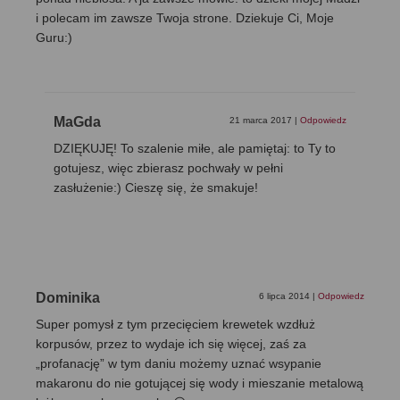
i polecam im zawsze Twoja strone. Dziekuje Ci, Moje
Guru:)
MaGda
21 marca 2017
|
Odpowiedz
DZIĘKUJĘ! To szalenie miłe, ale pamiętaj: to Ty to
gotujesz, więc zbierasz pochwały w pełni
zasłużenie:) Cieszę się, że smakuje!
Dominika
6 lipca 2014
|
Odpowiedz
Super pomysł z tym przecięciem krewetek wzdłuż
korpusów, przez to wydaje ich się więcej, zaś za
„profanację” w tym daniu możemy uznać wsypanie
makaronu do nie gotującej się wody i mieszanie metalową