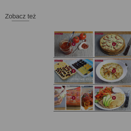
Zobacz też
Domowy ketchup (bez cukru)
Tarta francuska z cebulą i pomidorem
Domowe żelki
Zupa kurkowa z selerem i pietruszką
Zapiekany naleśnik z mięsem i pieczarkami. I pro
Gołąbki z cukinii
sałatka