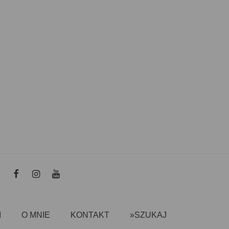
I
O MNIE
KONTAKT
»SZUKAJ