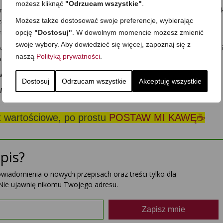
możesz kliknąć
"Odrzucam wszystkie"
.
rzeciśnięty przez praskę lub drobno posiekany ząbek czosnku. Maślan
Możesz także dostosować swoje preferencje, wybierając
eszam, spieniam i dolewam do warzyw. Doprawiam solą, odstawiam pod
przegryzienia się smaków, po czym mocno schłodzony podaję.
opcję
"Dostosuj"
. W dowolnym momencie możesz zmienić
swoje wybory. Aby dowiedzieć się więcej, zapoznaj się z
żna zastąpić jajko szynką drobiową. Kroję wówczas w drobne paseczki
naszą
Polityką prywatności
.
;)
dasz się… ze smakiem:)?
Dostosuj
Odrzucam wszystkie
Akceptuję wszystkie
ilka słów w Komentarzach, dzieląc się Twoją opinią -dziękuję!
st wartościowe, po prostu
POSTAW MI KAWĘ☕
pis?
powiadomienia o nowych przepisach oraz treści tylko dla
Nie ujawnię nikomu Twojego adresu.
Zapisz mnie