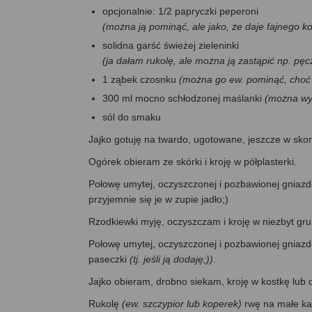
opcjonalnie: 1/2 papryczki peperoni
(można ją pominąć, ale jako, że daje fajnego ko
solidna garść świeżej zieleninki
(ja dałam rukolę, ale można ją zastąpić np. pę
1 ząbek czosnku
(można go ew. pominąć, choć 
300 ml mocno schłodzonej maślanki
(można wym
sól do smaku
Jajko gotuję na twardo, ugotowane, jeszcze w sko
Ogórek obieram ze skórki i kroję w półplasterki.
Połowę umytej, oczyszczonej i pozbawionej gniazdek
przyjemnie się je w zupie jadło;)
Rzodkiewki myję, oczyszczam i kroję w niezbyt grub
Połowę umytej, oczyszczonej i pozbawionej gniazd
paseczki
(tj. jeśli ją dodaję;))
.
Jajko obieram, drobno siekam, kroję w kostkę lub d
Rukolę
(ew. szczypior lub koperek)
rwę na małe ka