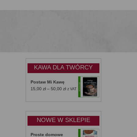
KAWA DLA TWÓRCY
Postaw Mi Kawę
Zakres
15,00
zł
–
50,00
zł
z VAT
cen:
od
15,00 zł
do
NOWE W SKLEPIE
50,00 zł
Proste domowe