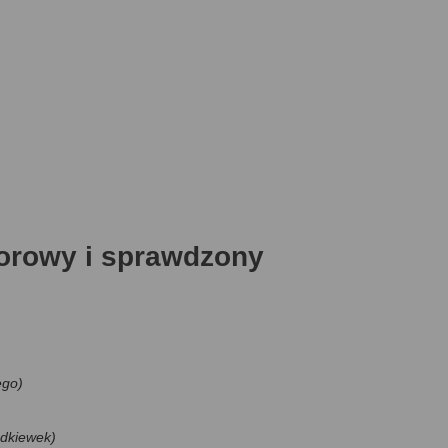
lorowy i sprawdzony
ego)
odkiewek)