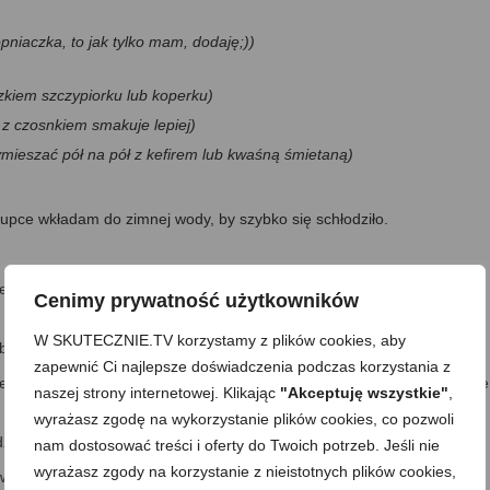
pniaczka, to jak tylko mam, dodaję;))
czkiem szczypiorku lub koperku)
z czosnkiem smakuje lepiej)
ieszać pół na pół z kefirem lub kwaśną śmietaną)
rupce wkładam do zimnej wody, by szybko się schłodziło.
 nasiennych papryki kroję w cienkie paski, ale niezbyt długie, by
Cenimy prywatność użytkowników
W SKUTECZNIE.TV korzystamy z plików cookies, aby
e półplasterki.
zapewnić Ci najlepsze doświadczenia podczas korzystania z
ek nasiennych papryczki peperoni drobno siekam lub kroję w cieniutkie
naszej strony internetowej. Klikając
"Akceptuję wszystkie"
,
wyrażasz zgodę na wykorzystanie plików cookies, co pozwoli
zielę na ćwiartki czy ósemki –w zależności od tego jak chcę je podać;)
nam dostosować treści i oferty do Twoich potrzeb. Jeśli nie
wyrażasz zgody na korzystanie z nieistotnych plików cookies,
wałeczku lub drobno siekam.