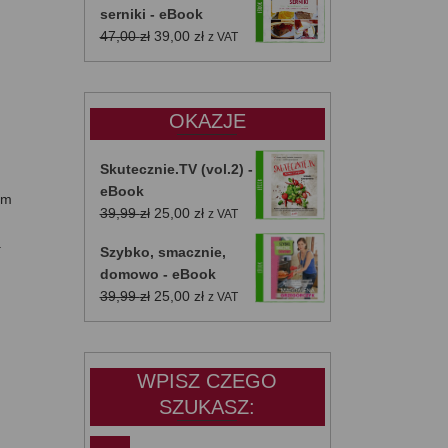
serniki - eBook
Pierwotna
Aktualna
47,00
zł
39,00
zł
z VAT
cena
cena
wynosiła:
wynosi:
47,00 zł.
39,00 zł.
OKAZJE
Skutecznie.TV (vol.2) -
eBook
ym
Pierwotna
Aktualna
39,99
zł
25,00
zł
z VAT
cena
cena
.
Szybko, smacznie,
wynosiła:
wynosi:
domowo - eBook
39,99 zł.
25,00 zł.
Pierwotna
Aktualna
39,99
zł
25,00
zł
z VAT
cena
cena
wynosiła:
wynosi:
39,99 zł.
25,00 zł.
WPISZ CZEGO
SZUKASZ: