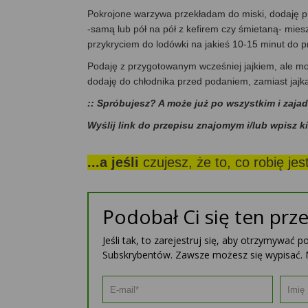
Pokrojone warzywa przekładam do miski, dodaję p
-samą lub pół na pół z kefirem czy śmietaną- mi
przykryciem do lodówki na jakieś 10-15 minut do 
Podaję z przygotowanym wcześniej jajkiem, ale mo
dodaję do chłodnika przed podaniem, zamiast jajka
:: Spróbujesz? A może już po wszystkim i zaja
Wyślij link do przepisu znajomym i/lub wpisz k
...a jeśli
czujesz, że to, co robię je
Podobał Ci się ten prze
Jeśli tak, to zarejestruj się, aby otrzymywać 
Subskrybentów. Zawsze możesz się wypisać. 