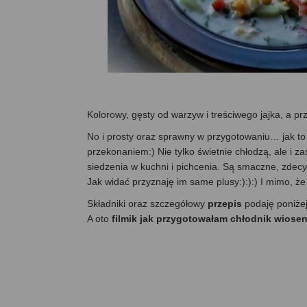
Kolorowy, gęsty od warzyw i treściwego jajka, a prz
No i prosty oraz sprawny w przygotowaniu… jak to c
przekonaniem:) Nie tylko świetnie chłodzą, ale i za
siedzenia w kuchni i pichcenia. Są smaczne, zdecy
Jak widać przyznaję im same plusy:):):) I mimo, ż
Składniki oraz szczegółowy
przepis
podaję poniże
A oto
filmik jak przygotowałam chłodnik wiose