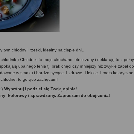
y tym chłodny i rześki, idealny na ciepłe dni…
hłodnik:) Chłodniki to moje ukochane letnie zupy i deklaruję to z pełn
spokajają upalnego lenia tj. brak chęci czy mniejszy niż zwykle zapał do
dowane w smaku i bardzo sycące. I zdrowe. I lekkie. I mało kaloryczne
e chłodne, to gorąco zachęcam!
j:)
Wypróbuj
i
podziel się
Twoją
opinią
!
nny -kolorowy i sprawdzony. Zapraszam do obejrzenia!