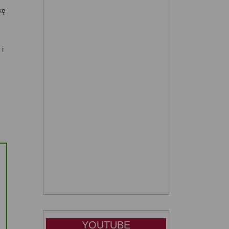
kę
 i
YOUTUBE