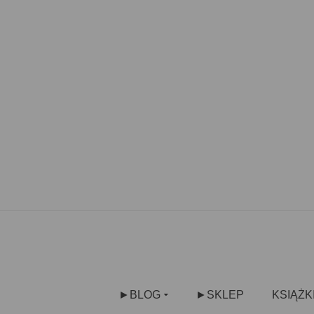
►BLOG
►SKLEP
KSIĄŻK