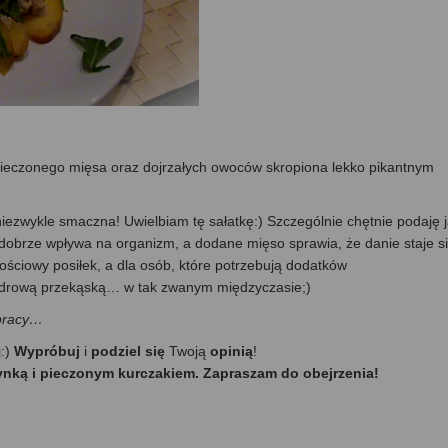
pieczonego mięsa oraz dojrzałych owoców skropiona lekko pikantnym
iezwykle smaczna! Uwielbiam tę sałatkę:) Szczególnie chętnie podaję 
dobrze wpływa na organizm, a dodane mięso sprawia, że danie staje s
ościowy posiłek, a dla osób, które potrzebują dodatków
zdrową przekąską… w tak zwanym międzyczasie;)
 pracy…
j:)
Wypróbuj
i
podziel się
Twoją
opinią
!
rynką i pieczonym kurczakiem. Zapraszam do obejrzenia!