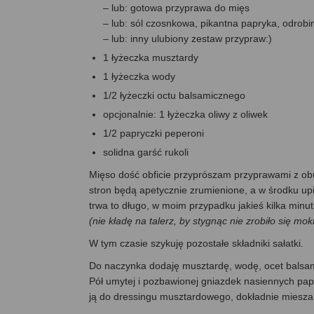
– lub: gotowa przyprawa do mięs
– lub: sól czosnkowa, pikantna papryka, odrob
– lub: inny ulubiony zestaw przypraw:)
1 łyżeczka musztardy
1 łyżeczka wody
1/2 łyżeczki octu balsamicznego
opcjonalnie: 1 łyżeczka oliwy z oliwek
1/2 papryczki peperoni
solidna garść rukoli
Mięso dość obficie przyprószam przyprawami z ob
stron będą apetycznie zrumienione, a w środku upi
trwa to długo, w moim przypadku jakieś kilka min
(nie kładę na talerz, by stygnąc nie zrobiło się m
W tym czasie szykuję pozostałe składniki sałatki.
Do naczynka dodaję musztardę, wodę, ocet balsam
Pół umytej i pozbawionej gniazdek nasiennych pap
ją do dressingu musztardowego, dokładnie miesza