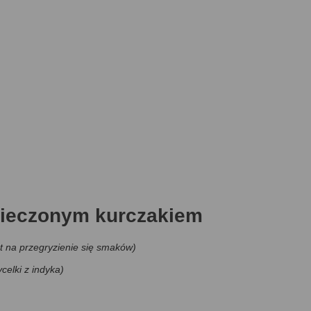
 pieczonym kurczakiem
t na przegryzienie się smaków)
ycelki z indyka)