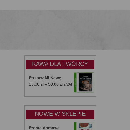
KAWA DLA TWÓRCY
Postaw Mi Kawę
Zakres
15,00
zł
–
50,00
zł
z VAT
cen:
od
15,00 zł
do
NOWE W SKLEPIE
50,00 zł
Proste domowe