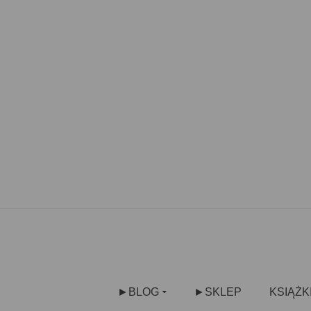
►BLOG
►SKLEP
KSIĄŻK