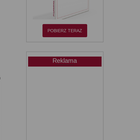
POBIERZ TERAZ
Reklama
u
ę