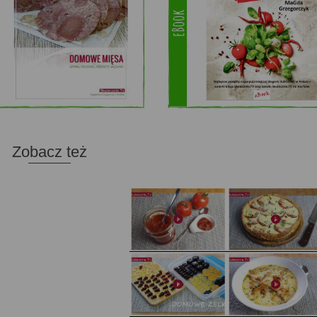
Zobacz też
Domowy ketchup (bez cukru)
Tarta francuska z cebulą i pomidorem