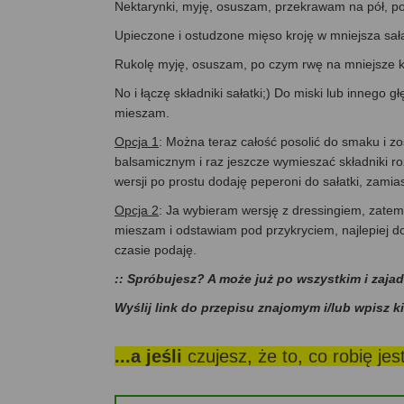
Nektarynki, myję, osuszam, przekrawam na pół, po
Upieczone i ostudzone mięso kroję w mniejsza sałat
Rukolę myję, osuszam, po czym rwę na mniejsze k
No i łączę składniki sałatki;) Do miski lub innego 
mieszam.
Opcja 1
: Można teraz całość posolić do smaku i z
balsamicznym i raz jeszcze wymieszać składniki roz
wersji po prostu dodaję peperoni do sałatki, zamia
Opcja 2
: Ja wybieram wersję z dressingiem, zate
mieszam i odstawiam pod przykryciem, najlepiej do
czasie podaję.
:: Spróbujesz? A może już po wszystkim i zaja
Wyślij link do przepisu znajomym i/lub wpisz k
...a jeśli
czujesz, że to, co robię je