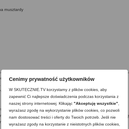
ina musztardy
u stron, po czym smażę lub opiekam na patelni
(bez tłuszczu)
, aż z ob
eczone. Czas pieczenia zależy od wielkości kawałków mięsa, ale nie
Cenimy prywatność użytkowników
ut. Mięso przekładam na metalową kratkę do odparowania i ostygnięcia
W SKUTECZNIE.TV korzystamy z plików cookies, aby
okre i zaparowane od spodu)
.
zapewnić Ci najlepsze doświadczenia podczas korzystania z
naszej strony internetowej. Klikając
"Akceptuję wszystkie"
,
iczny oraz oliwę (opcjonalnie) -mieszam.
wyrażasz zgodę na wykorzystanie plików cookies, co pozwoli
ryczki peperoni kroję w drobne paseczki lub drobniutko siekam. Dodaj
nam dostosować treści i oferty do Twoich potrzeb. Jeśli nie
m i odstawiam na bok.
wyrażasz zgody na korzystanie z nieistotnych plików cookies,