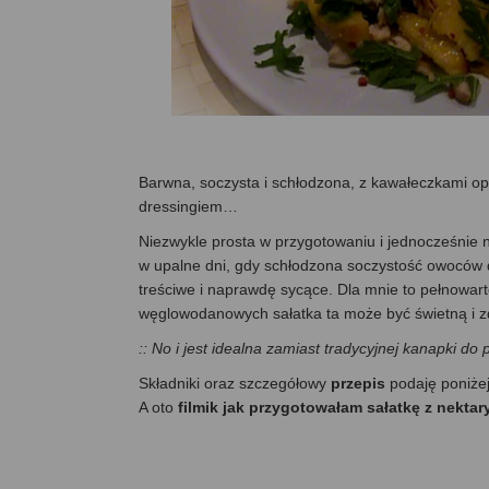
Barwna, soczysta i schłodzona, z kawałeczkami o
dressingiem…
Niezwykle prosta w przygotowaniu i jednocześnie n
w upalne dni, gdy schłodzona soczystość owoców 
treściwe i naprawdę sycące. Dla mnie to pełnowart
węglowodanowych sałatka ta może być świetną i 
:: No i jest idealna zamiast tradycyjnej kanapki do
Składniki oraz szczegółowy
przepis
podaję poniże
A oto
filmik jak przygotowałam sałatkę z nekta