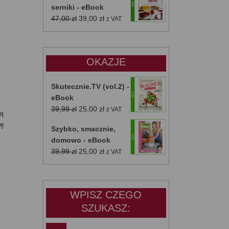
serniki - eBook
Pierwotna
Aktualna
47,00
zł
39,00
zł
z VAT
cena
cena
wynosiła:
wynosi:
47,00 zł.
39,00 zł.
OKAZJE
Skutecznie.TV (vol.2) -
eBook
Pierwotna
Aktualna
39,99
zł
25,00
zł
z VAT
ją
cena
cena
ię
Szybko, smacznie,
wynosiła:
wynosi:
domowo - eBook
39,99 zł.
25,00 zł.
Pierwotna
Aktualna
39,99
zł
25,00
zł
z VAT
cena
cena
wynosiła:
wynosi:
39,99 zł.
25,00 zł.
WPISZ CZEGO
SZUKASZ: