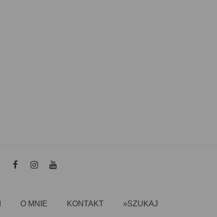
I
O MNIE
KONTAKT
»SZUKAJ