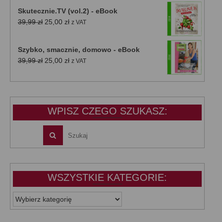
Skutecznie.TV (vol.2) - eBook
Pierwotna
Aktualna
39,99
zł
25,00
zł
z VAT
cena
cena
wynosiła:
wynosi:
Szybko, smacznie, domowo - eBook
39,99 zł.
25,00 zł.
Pierwotna
Aktualna
39,99
zł
25,00
zł
z VAT
cena
cena
wynosiła:
wynosi:
39,99 zł.
25,00 zł.
WPISZ CZEGO SZUKASZ:
WSZYSTKIE KATEGORIE:
WSZYSTKIE
KATEGORIE: