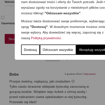
nam dostosować treści i oferty do Twoich potrzeb. Jeśli n
Website
wyrażasz zgody na korzystanie z nieistotnych plików coo
możesz kliknąć
"Odrzucam wszystkie"
.
Możesz także dostosować swoje preferencje, wybierając
Zapamiętaj moje dane w tej przeglądarce podczas pisania kolejnych komentarzy.
opcję
"Dostosuj"
. W dowolnym momencie możesz zmie
swoje wybory. Aby dowiedzieć się więcej, zapoznaj się z
naszą
Polityką prywatności
.
Dostosuj
Odrzucam wszystkie
Akceptuję wszyst
7 komentarzy
Bebe
3 grudnia 2014
|
Odpowiedz
Przepis świetny, najlepszy, jaki znalazłam 🙂
Tylko ciasto strasznie oblepiało łyżeczkę zanurzaną w
gorącej wodzie. Wzięłam więc kubek z zimną wodą i
przed nabraniem ciasta opłukiwałam w niej łyżeczkę.
Przestało się kleić!