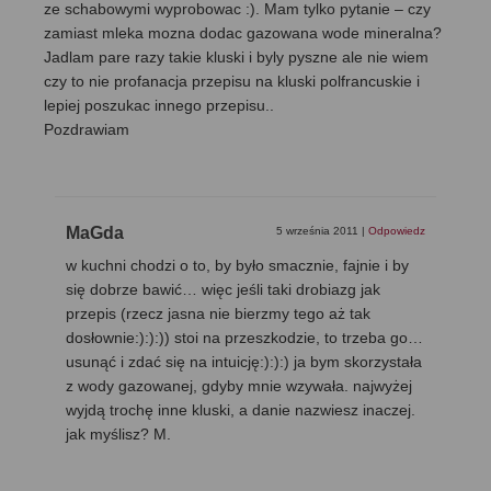
ze schabowymi wyprobowac :). Mam tylko pytanie – czy
zamiast mleka mozna dodac gazowana wode mineralna?
Jadlam pare razy takie kluski i byly pyszne ale nie wiem
czy to nie profanacja przepisu na kluski polfrancuskie i
lepiej poszukac innego przepisu..
Pozdrawiam
MaGda
5 września 2011
|
Odpowiedz
w kuchni chodzi o to, by było smacznie, fajnie i by
się dobrze bawić… więc jeśli taki drobiazg jak
przepis (rzecz jasna nie bierzmy tego aż tak
dosłownie:):):)) stoi na przeszkodzie, to trzeba go…
usunąć i zdać się na intuicję:):):) ja bym skorzystała
z wody gazowanej, gdyby mnie wzywała. najwyżej
wyjdą trochę inne kluski, a danie nazwiesz inaczej.
jak myślisz? M.