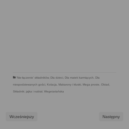
'Nie-łączenie' składników
,
Dla dzieci
,
Dla matek karmiących
,
Dla
niespodziewanych gości
,
Kolacja
,
Makarony i kluski
,
Mega proste
,
Obiad
,
Składnik: jajka i nabiał
,
Wegetariańska
Wcześniejszy
Następny