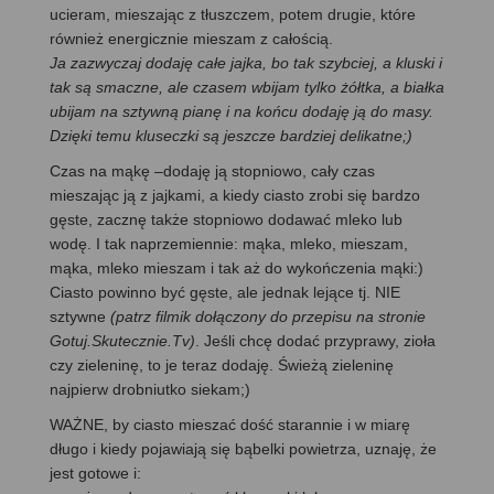
ucieram, mieszając z tłuszczem, potem drugie, które
również energicznie mieszam z całością.
Ja zazwyczaj dodaję całe jajka, bo tak szybciej, a kluski i
tak są smaczne, ale czasem wbijam tylko żółtka, a białka
ubijam na sztywną pianę i na końcu dodaję ją do masy.
Dzięki temu kluseczki są jeszcze bardziej delikatne;)
Czas na mąkę –dodaję ją stopniowo, cały czas
mieszając ją z jajkami, a kiedy ciasto zrobi się bardzo
gęste, zacznę także stopniowo dodawać mleko lub
wodę. I tak naprzemiennie: mąka, mleko, mieszam,
mąka, mleko mieszam i tak aż do wykończenia mąki:)
Ciasto powinno być gęste, ale jednak lejące tj. NIE
sztywne
(patrz filmik dołączony do przepisu na stronie
Gotuj.Skutecznie.Tv)
. Jeśli chcę dodać przyprawy, zioła
czy zieleninę, to je teraz dodaję. Świeżą zieleninę
najpierw drobniutko siekam;)
WAŻNE, by ciasto mieszać dość starannie i w miarę
długo i kiedy pojawiają się bąbelki powietrza, uznaję, że
jest gotowe i: