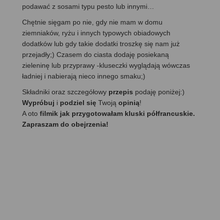
podawać z sosami typu pesto lub innymi…
Chętnie sięgam po nie, gdy nie mam w domu
ziemniaków, ryżu i innych typowych obiadowych
dodatków lub gdy takie dodatki troszkę się nam już
przejadły;) Czasem do ciasta dodaję posiekaną
zieleninę lub przyprawy -kluseczki wyglądają wówczas
ładniej i nabierają nieco innego smaku;)
Składniki oraz szczegółowy
przepis
podaję poniżej:)
Wypróbuj
i
podziel się
Twoją
opinią
!
A oto
filmik jak przygotowałam kluski półfrancuskie.
Zapraszam do obejrzenia!