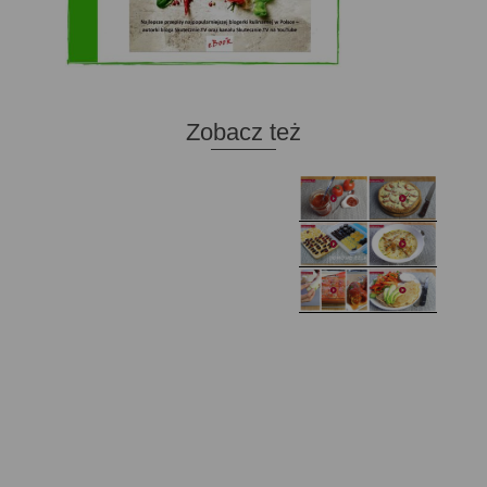
Zobacz też
Domowy ketchup (bez
Tarta francuska z
cukru)
cebulą i pomidorem
Zupa kurkowa z
Domowe żelki
selerem i pietruszką
Zapiekany naleśnik z
mięsem i pieczarkami. I
Gołąbki z cukinii
prosta sałatka
Najprostszy klasyczny
chlebek bananowy
Kotlety ruskie
(zawsze się uda!)