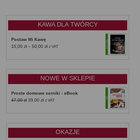
KAWA DLA TWÓRCY
Postaw Mi Kawę
Zakres
15,00
zł
–
50,00
zł
z VAT
cen:
od
15,00 zł
do
NOWE W SKLEPIE
50,00 zł
Proste domowe serniki - eBook
Pierwotna
Aktualna
47,00
zł
39,00
zł
z VAT
cena
cena
wynosiła:
wynosi:
47,00 zł.
39,00 zł.
OKAZJE