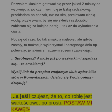
Pozwalam kluskom gotować się przez jakieś 2 minuty od
wypłynięcia, po czym wyjmuję je łyżką cedzakową,
przekładam na cedzak, ew. na sito, przelewam ciepłą
wodą, przykrywam, by się nie skleiły i szybciutko
zabieram się za kolejną partię. I tak aż do wykończenia
ciasta.
Podaję od razu, bo tak smakują najlepiej, ale gdyby
zostały, to możne je wykorzystać i następnego dnia np.
polewając je jakimś smacznym sosem i zapiekając.
:: Spróbujesz? A może już po wszystkim i zajadasz
się… ze smakiem:)?
Wyślij link do przepisu znajomym i/lub wpisz kilka
słów w Komentarzach, dzieląc się Twoją opinią -
dziękuję!
...a jeśli
czujesz, że to, co robię jest
wartościowe, po prostu
POSTAW MI
KAWĘ☕