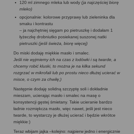
120 ml zimnego mleka lub wody
(ja najczęściej biorę
mleko)
opcjonalnie: kolorowe przyprawy lub zieleninka dla
smaku i kontrastu
– ja najchętniej sięgam po pietruszkę i dodałam 1
łyżeczkę drobniutko posiekanej suszonej natki
pietruszki
(jeśli świeża, biorę więcej)
Do miski dodaję miękkie masło i smalec.
Jeśli nie wyjmiemy ich na czas z lodówki i są twarde, a
chcemy robić kluski, to można je na kilka sekund
rozgrzać w mikrofali lub po prostu nieco dłużej ucierać w
misce, o czym za chwilę;)
Następnie dodaję solidną szczyptę soli i dokładnie
mieszam, ucierając masło i smalec na masę o
konsystencji gęstej śmietany. Takie ucieranie bardzo
ładnie rozmiękcza masło, więc nawet, jeśli jest nieco
twarde, to wystarczy je dłużej ucierać i będzie wkrótce
miękkie:)
Teraz wbijam jajka –kolejno: najpierw jedno i energicznie