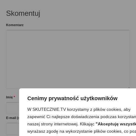
Skomentuj
Komentarz
Cenimy prywatność użytkowników
Imię
*
W SKUTECZNIE.TV korzystamy z plików cookies, aby
zapewnić Ci najlepsze doświadczenia podczas korzystan
E-mail (nie będzie opublikowany)
*
naszej strony internetowej. Klikając
"Akceptuję wszystk
wyrażasz zgodę na wykorzystanie plików cookies, co poz