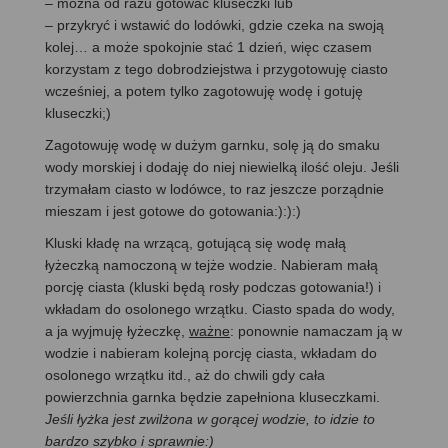
– można od razu gotować kluseczki lub
– przykryć i wstawić do lodówki, gdzie czeka na swoją
kolej… a może spokojnie stać 1 dzień, więc czasem
korzystam z tego dobrodziejstwa i przygotowuję ciasto
wcześniej, a potem tylko zagotowuję wodę i gotuję
kluseczki;)
Zagotowuję wodę w dużym garnku, solę ją do smaku
wody morskiej i dodaję do niej niewielką ilość oleju. Jeśli
trzymałam ciasto w lodówce, to raz jeszcze porządnie
mieszam i jest gotowe do gotowania:):):)
Kluski kładę na wrzącą, gotującą się wodę małą
łyżeczką namoczoną w tejże wodzie. Nabieram małą
porcję ciasta (kluski będą rosły podczas gotowania!) i
wkładam do osolonego wrzątku. Ciasto spada do wody,
a ja wyjmuję łyżeczkę,
ważne
: ponownie namaczam ją w
wodzie i nabieram kolejną porcję ciasta, wkładam do
osolonego wrzątku itd., aż do chwili gdy cała
powierzchnia garnka będzie zapełniona kluseczkami.
Jeśli łyżka jest zwilżona w gorącej wodzie, to idzie to
bardzo szybko i sprawnie:)