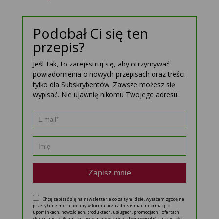
Podobał Ci się ten
przepis?
Jeśli tak, to zarejestruj się, aby otrzymywać
powiadomienia o nowych przepisach oraz treści
tylko dla Subskrybentów. Zawsze możesz się
wypisać. Nie ujawnię nikomu Twojego adresu.
Zapisz mnie
Chcę zapisać się na newsletter, a co za tym idzie, wyrażam zgodę na
przesyłanie mi na podany w formularzu adres e-mail informacji o
upominkach, nowościach, produktach, usługach, promocjach i ofertach
Skutecznie.Tv Wiem, że zgodę mogę w każdej chwili wycofać, a szczegóły