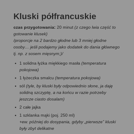
Kluski półfrancuskie
czas przygotowania:
20 minut
(z czego lwia część to
gotowanie klusek)
/
proporcje na 2 bardzo głodne lub 3 mniej głodne
osoby… jeśli podajemy jako dodatek do dania głównego
tj. np. z sosem mięsnym;)
/
1 solidna łyżka miękkiego masła
(temperatura
pokojowa)
1 łyżeczka smalcu
(temperatura pokojowa)
sól
(tyle, by kluski były odpowiednio słone, ja daję
solidną szczyptę, a na końcu w razie potrzeby
jeszcze ciasto dosalam)
2 całe jajka
1 szklanka mąki (poj. 250 ml)
+ew. później do dosypania, gdyby „pierwsze” kluski
były zbyt delikatne