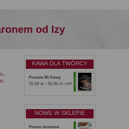
ronem od Izy
KAWA DLA TWÓRCY
Tv
Postaw Mi Kawę
741
Zakres
15,00
zł
–
50,00
zł
z VAT
cen:
od
15,00 zł
do
NOWE W SKLEPIE
50,00 zł
Proste domowe