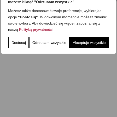
możesz kliknąć
"Odrzucam wszystkie"
.
Zapiekany naleśnik z mięsem i pieczarkami. I pro
Gołąbki z cukinii
sałatka
Możesz także dostosować swoje preferencje, wybierając
opcję
"Dostosuj"
. W dowolnym momencie możesz zmienić
swoje wybory. Aby dowiedzieć się więcej, zapoznaj się z
naszą
Polityką prywatności
.
Dostosuj
Odrzucam wszystkie
Akceptuję wszystkie