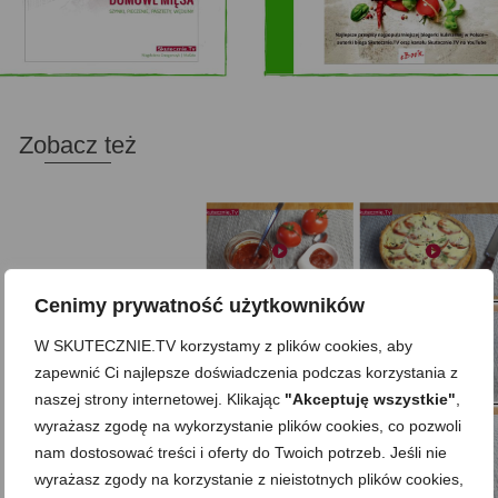
Zobacz też
Cenimy prywatność użytkowników
Domowy ketchup (bez cukru)
Tarta francuska z cebulą i pomidorem
W SKUTECZNIE.TV korzystamy z plików cookies, aby
zapewnić Ci najlepsze doświadczenia podczas korzystania z
naszej strony internetowej. Klikając
"Akceptuję wszystkie"
,
Domowe żelki
Zupa kurkowa z selerem i pietruszką
wyrażasz zgodę na wykorzystanie plików cookies, co pozwoli
nam dostosować treści i oferty do Twoich potrzeb. Jeśli nie
wyrażasz zgody na korzystanie z nieistotnych plików cookies,