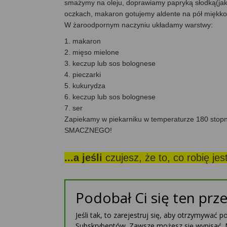
smażymy na oleju, doprawiamy papryką słodką(jak 
oczkach, makaron gotujemy aldente na pół miękko 
W żaroodpornym naczyniu układamy warstwy:
1. makaron
2. mięso mielone
3. keczup lub sos bolognese
4. pieczarki
5. kukurydza
6. keczup lub sos bolognese
7. ser
Zapiekamy w piekarniku w temperaturze 180 stopni
SMACZNEGO!
...a jeśli
czujesz, że to, co robię je
Podobał Ci się ten prze
Jeśli tak, to zarejestruj się, aby otrzymywać 
Subskrybentów. Zawsze możesz się wypisać. 