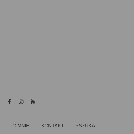
I
O MNIE
KONTAKT
»SZUKAJ