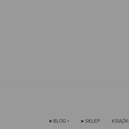
►BLOG
►SKLEP
KSIĄŻK