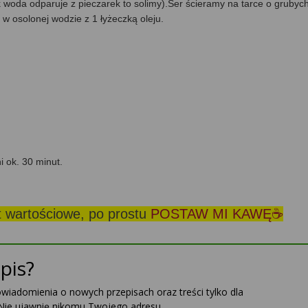
woda odparuje z pieczarek to solimy).Ser ścieramy na tarce o grubyc
w osolonej wodzie z 1 łyżeczką oleju.
 ok. 30 minut.
st wartościowe, po prostu
POSTAW MI KAWĘ☕
pis?
powiadomienia o nowych przepisach oraz treści tylko dla
Nie ujawnię nikomu Twojego adresu.