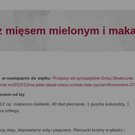
z mięsem mielonym i maka
w nawiązaniu do wątku:
Przepisy od sympatyków Gotuj.Skutecznie.
cznie.tv/2010/12/na-jakie-danie-masz-ochote-lista-zyczen/#comment-2
onem od Izy
 1/2 op. makaronu świderki, 40 dad pieczarek, 1 puszka kukurydzy, 1
ra żółtego.
ią oleju, doprawiamy solą i pieprzem. Pieczarki kroimy w plastry i