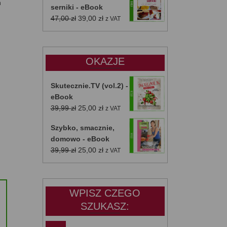
h
serniki - eBook
Pierwotna
Aktualna
47,00
zł
39,00
zł
z VAT
cena
cena
wynosiła:
wynosi:
47,00 zł.
39,00 zł.
OKAZJE
Skutecznie.TV (vol.2) -
eBook
Pierwotna
Aktualna
39,99
zł
25,00
zł
z VAT
cena
cena
Szybko, smacznie,
wynosiła:
wynosi:
domowo - eBook
39,99 zł.
25,00 zł.
Pierwotna
Aktualna
39,99
zł
25,00
zł
z VAT
cena
cena
wynosiła:
wynosi:
39,99 zł.
25,00 zł.
WPISZ CZEGO
SZUKASZ: