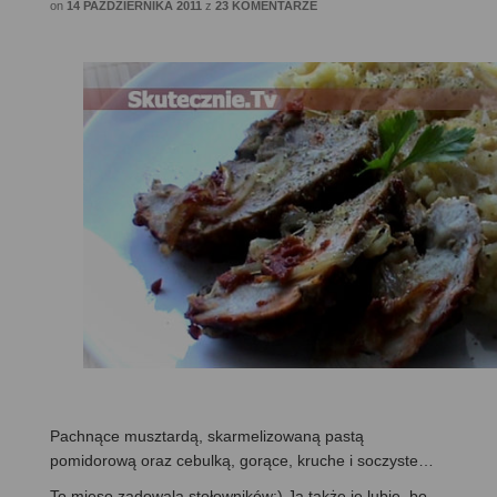
on
14 PAŹDZIERNIKA 2011
z
23 KOMENTARZE
Pachnące musztardą, skarmelizowaną pastą
pomidorową oraz cebulką, gorące, kruche i soczyste…
To mięso zadowala stołowników:) Ja także je lubię, bo