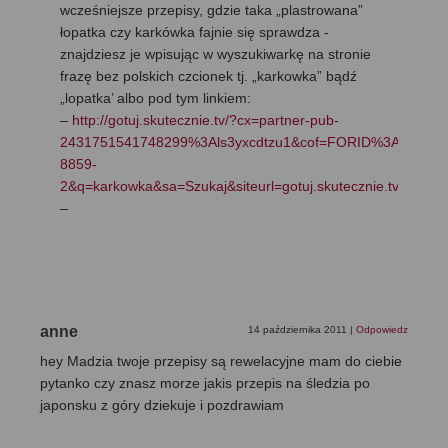
wcześniejsze przepisy, gdzie taka „plastrowana”
łopatka czy karkówka fajnie się sprawdza -
znajdziesz je wpisując w wyszukiwarkę na stronie
frazę bez polskich czcionek tj. „karkowka” bądź
„lopatka’ albo pod tym linkiem:
–
http://gotuj.skutecznie.tv/?cx=partner-pub-
2431751541748299%3Als3yxcdtzu1&cof=FORID%3A11&ie=
8859-
2&q=karkowka&sa=Szukaj&siteurl=gotuj.skutecznie.tv%2F#1
–
anne
14 października 2011
|
Odpowiedz
hey Madzia twoje przepisy są rewelacyjne mam do ciebie
pytanko czy znasz morze jakis przepis na śledzia po
japonsku z góry dziekuje i pozdrawiam