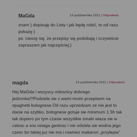
MaGda
14 października 2011
|
Odpowiedz
znam:) dopisuję do Listy i jak będę robić, to od razu
pokażę:)
ps. cieszę się, że przepisy się podobają i oczywiście
zapraszam jak najczęściej;)
magda
14 października 2011
|
Odpowiedz
Hej MaGda i wszyscy milosnicy dobrego
jedzonka!!!Podziele sie z wami moim przepisem na
spaghetti bolognese.Od razu uprzedzam ze nie jest to
danie na szybko, bolognese gotuje sie minimum 1.5h tak
tak dopiero po tym czasie wszystkie smaki wiaza sie w
calosc a sos osiaga gestosc i nie odziela sie wodna jego
czesc bo takiej juz nie ma i rowniez makaron „przylepia”