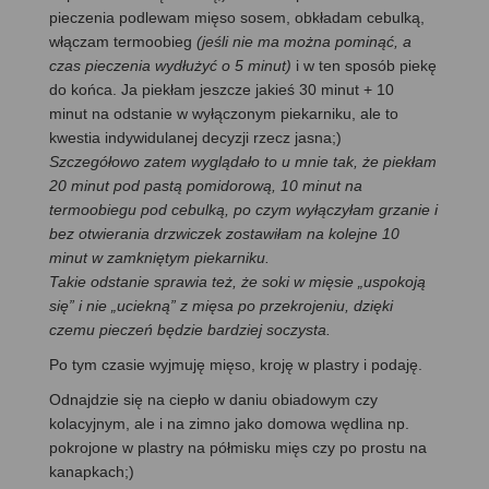
pieczenia podlewam mięso sosem, obkładam cebulką,
włączam termoobieg
(jeśli nie ma można pominąć, a
czas pieczenia wydłużyć o 5 minut)
i w ten sposób piekę
do końca. Ja piekłam jeszcze jakieś 30 minut + 10
minut na odstanie w wyłączonym piekarniku, ale to
kwestia indywidulanej decyzji rzecz jasna;)
Szczegółowo zatem wyglądało to u mnie tak, że piekłam
20 minut pod pastą pomidorową, 10 minut na
termoobiegu pod cebulką, po czym wyłączyłam grzanie i
bez otwierania drzwiczek zostawiłam na kolejne 10
minut w zamkniętym piekarniku.
Takie odstanie sprawia też, że soki w mięsie „uspokoją
się” i nie „uciekną” z mięsa po przekrojeniu, dzięki
czemu pieczeń będzie bardziej soczysta.
Po tym czasie wyjmuję mięso, kroję w plastry i podaję.
Odnajdzie się na ciepło w daniu obiadowym czy
kolacyjnym, ale i na zimno jako domowa wędlina np.
pokrojone w plastry na półmisku mięs czy po prostu na
kanapkach;)