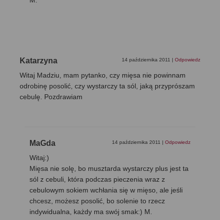
M.
Katarzyna
14 października 2011
|
Odpowiedz
Witaj Madziu, mam pytanko, czy mięsa nie powinnam
odrobinę posolić, czy wystarczy ta sól, jaką przyprószam
cebulę. Pozdrawiam
MaGda
14 października 2011
|
Odpowiedz
Witaj:)
Mięsa nie solę, bo musztarda wystarczy plus jest ta
sól z cebuli, która podczas pieczenia wraz z
cebulowym sokiem wchłania się w mięso, ale jeśli
chcesz, możesz posolić, bo solenie to rzecz
indywidualna, każdy ma swój smak:) M.