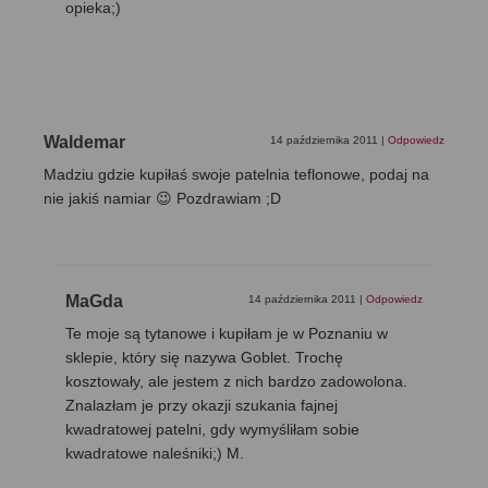
opieka;)
Waldemar
14 października 2011
|
Odpowiedz
Madziu gdzie kupiłaś swoje patelnia teflonowe, podaj na
nie jakiś namiar 😉 Pozdrawiam ;D
MaGda
14 października 2011
|
Odpowiedz
Te moje są tytanowe i kupiłam je w Poznaniu w
sklepie, który się nazywa Goblet. Trochę
kosztowały, ale jestem z nich bardzo zadowolona.
Znalazłam je przy okazji szukania fajnej
kwadratowej patelni, gdy wymyśliłam sobie
kwadratowe naleśniki;) M.