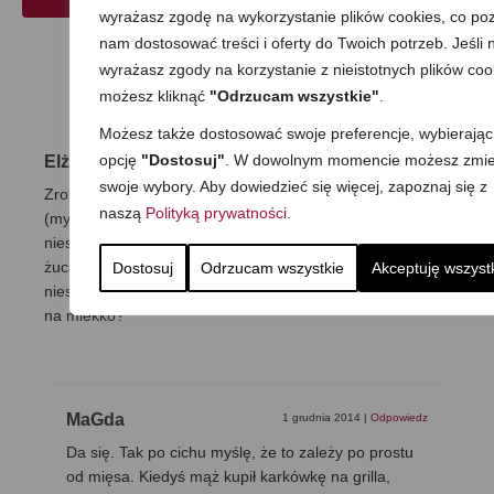
wyrażasz zgodę na wykorzystanie plików cookies, co poz
nam dostosować treści i oferty do Twoich potrzeb. Jeśli n
wyrażasz zgody na korzystanie z nieistotnych plików coo
23 Komentarze
możesz kliknąć
"Odrzucam wszystkie"
.
Możesz także dostosować swoje preferencje, wybierając
opcję
"Dostosuj"
. W dowolnym momencie możesz zmie
Elżbieta
1 grudnia 2014
|
Odpowiedz
swoje wybory. Aby dowiedzieć się więcej, zapoznaj się z
Zrobiłam łopatkę z przepisu i niestety zawiodłam się:
naszą
Polityką prywatności
.
(myślałam że mięsko będzie się rozpadać w ustach a
niestety było twarde,soczyste owszem ale takie do
żucia.Dzieci niestety nie zjadły:(Ta pasta pomidorowa też
Dostosuj
Odrzucam wszystkie
Akceptuję wszyst
niestety nie wyszła mi za dobra:(Czy łopatkę da się zrobić
na miekko?
MaGda
1 grudnia 2014
|
Odpowiedz
Da się. Tak po cichu myślę, że to zależy po prostu
od mięsa. Kiedyś mąż kupił karkówkę na grilla,