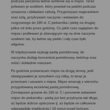
podczas pieczenia ładnie wchłonie się w mięso. Teraz
polewam je sosikiem, który powstał na patelni podczas
smażenia i obkładam cebulą. Przyprószam majerankiem
oraz solą, przykrywam naczynie i wstawiam do
rozgrzanego do 180 st. C piekarnika i piekę na drugiej
półce od dołu przez godzinę. Co jakiś czas zaglądam do
mięsa i podlewam je zbierającym się na dnie naczynia
sosikiem tak, by ładnie się piekło i cały czas było
wilgotne.
W międzyczasie szykuję pastę pomidorową: do
naczynka dodaję koncentrat pomidorowy, ketchup oraz
miód i dokładnie mieszam.
Po godzinie przewracam mięso na drugą stronę, jeśli
obwiązywałam je sznurkiem czy nitką, to teraz je
przecinam i usuwam z mięsa. Mięso smaruję z wierzchu
przygotowaną wcześniej pastą pomidorową.
Zmniejszam grzanie do 160 st. C i ponownie wstawiam
mięso do piekarnika –piekę już bez przykrycia tak długo,
aż będzie dobrze upieczone tj. aż będzie mi całkowicie
odpowiadało miękkością;) 10 minut przed końcem