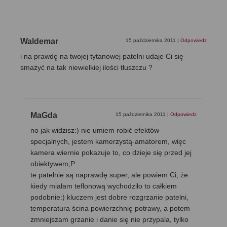
Waldemar
15 października 2011
|
Odpowiedz
i na prawdę na twojej tytanowej patelni udaje Ci się
smażyć na tak niewielkiej ilości tłuszczu ?
MaGda
15 października 2011
|
Odpowiedz
no jak widzisz:) nie umiem robić efektów
specjalnych, jestem kamerzystą-amatorem, więc
kamera wiernie pokazuje to, co dzieje się przed jej
obiektywem;P
te patelnie są naprawdę super, ale powiem Ci, że
kiedy miałam teflonową wychodziło to całkiem
podobnie:) kluczem jest dobre rozgrzanie patelni,
temperatura ścina powierzchnię potrawy, a potem
zmniejszam grzanie i danie się nie przypala, tylko