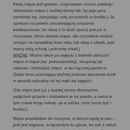
Kiedy mięso jest gotowe, rozgrzewam mocno patelnię i
obsmażam mięso z każdej strony tak, by jego pory
zamknęły się, zamykając całą soczystość w środku;) Ja
opiekam na patelni umożliwiającej smażenie
beztłuszczowe, bo oliwa
(i to dość sporo)
jest już w
marynacie, która oblepia mięso, ale oczywiście można
smażyć na niewielkiej ilości oleju lub oliwy z oliwek, jeśli
mamy taką ochotę i potrzebę chwili;)
WAŻNE
: Można także po wyjęciu z lodówki obtoczyć
mięso w mące (np. pełnoziarnistej), strząsnąć jej
nadmiar i obsmażyć mięso w tej mącznej panierce.
Dzięki temu powstający później podczas pieczenia sosik
w sposób naturalny od tej maki się zagęści.
Gdy mięso jest już z każdej strony obsmażone,
wyłączam grzanie i zostawiam je na patelni, a sama w
tym czasie kroję cebulę –ja w piórka, choć może być i
kostka;)
Mięso przekładam do naczynia, w którym będę je piec –
jeśli jest wiązane, to łączeniem ku górze, bo sok z cebuli