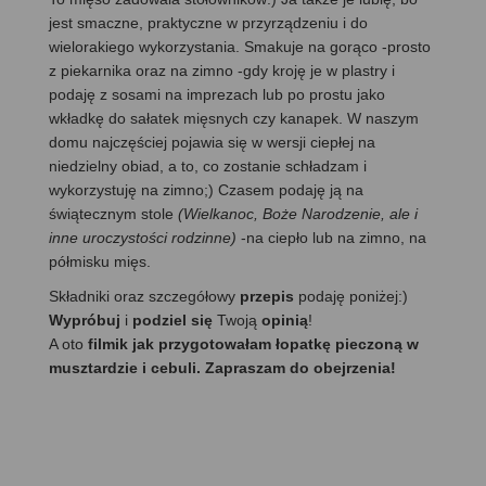
jest smaczne, praktyczne w przyrządzeniu i do
wielorakiego wykorzystania. Smakuje na gorąco -prosto
z piekarnika oraz na zimno -gdy kroję je w plastry i
podaję z sosami na imprezach lub po prostu jako
wkładkę do sałatek mięsnych czy kanapek. W naszym
domu najczęściej pojawia się w wersji ciepłej na
niedzielny obiad, a to, co zostanie schładzam i
wykorzystuję na zimno;) Czasem podaję ją na
świątecznym stole
(Wielkanoc, Boże Narodzenie, ale i
inne uroczystości rodzinne)
-na ciepło lub na zimno, na
półmisku mięs.
Składniki oraz szczegółowy
przepis
podaję poniżej:)
Wypróbuj
i
podziel się
Twoją
opinią
!
A oto
filmik jak przygotowałam łopatkę pieczoną w
musztardzie i cebuli. Zapraszam do obejrzenia!