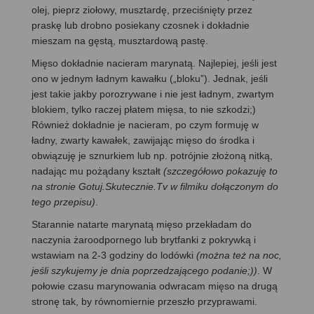
olej, pieprz ziołowy, musztardę, przeciśnięty przez
praskę lub drobno posiekany czosnek i dokładnie
mieszam na gęstą, musztardową pastę.
Mięso dokładnie nacieram marynatą. Najlepiej, jeśli jest
ono w jednym ładnym kawałku („bloku”). Jednak, jeśli
jest takie jakby porozrywane i nie jest ładnym, zwartym
blokiem, tylko raczej płatem mięsa, to nie szkodzi;)
Również dokładnie je nacieram, po czym formuję w
ładny, zwarty kawałek, zawijając mięso do środka i
obwiązuję je sznurkiem lub np. potrójnie złożoną nitką,
nadając mu pożądany kształt
(szczegółowo pokazuję to
na stronie Gotuj.Skutecznie.Tv w filmiku dołączonym do
tego przepisu)
.
Starannie natarte marynatą mięso przekładam do
naczynia żaroodpornego lub brytfanki z pokrywką i
wstawiam na 2-3 godziny do lodówki
(można też na noc,
jeśli szykujemy je dnia poprzedzającego podanie;))
. W
połowie czasu marynowania odwracam mięso na drugą
stronę tak, by równomiernie przeszło przyprawami.