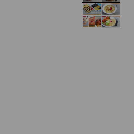
Domowy ketchup (bez
Tarta francuska z
cukru)
cebulą i pomidorem
Zupa kurkowa z
Domowe żelki
selerem i pietruszką
Zapiekany naleśnik z
mięsem i pieczarkami. I
Gołąbki z cukinii
prosta sałatka
Najprostszy klasyczny
chlebek bananowy
Kotlety ruskie
(zawsze się uda!)