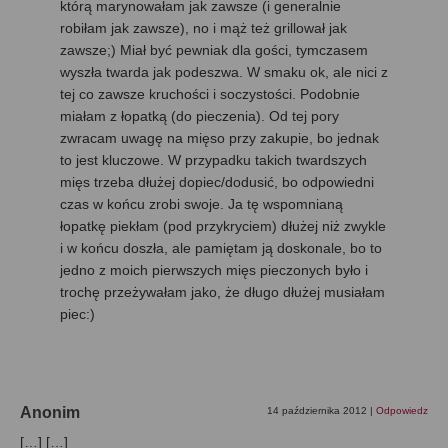
którą marynowałam jak zawsze (i generalnie
robiłam jak zawsze), no i mąż też grillował jak
zawsze;) Miał być pewniak dla gości, tymczasem
wyszła twarda jak podeszwa. W smaku ok, ale nici z
tej co zawsze kruchości i soczystości. Podobnie
miałam z łopatką (do pieczenia). Od tej pory
zwracam uwagę na mięso przy zakupie, bo jednak
to jest kluczowe. W przypadku takich twardszych
mięs trzeba dłużej dopiec/dodusić, bo odpowiedni
czas w końcu zrobi swoje. Ja tę wspomnianą
łopatkę piekłam (pod przykryciem) dłużej niż zwykle
i w końcu doszła, ale pamiętam ją doskonale, bo to
jedno z moich pierwszych mięs pieczonych było i
trochę przeżywałam jako, że długo dłużej musiałam
piec:)
Anonim
14 października 2012
|
Odpowiedz
[…] […]