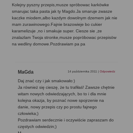
Kolejny pyszny przepis,musze spröbowac karköwke
smarujac taka pasta jak ty Magdo.Ja smaruje zwasze
kaczke miodem,albo kazdym dowolnym dzemem jak nie
mam zurawinowego.Fajnie brazowieje bo cukier
karamelizuje ,no i smakuje super. Ciesze sie ,ze
znalazlam Twoja stronke,musze popröbowac przepisöw
na wedliny domowe.Pozdrawiam pa pa
MaGda
14 października 2011
|
Odpowiedz
Daj znać czy i jak smakowało:)
Ja również się cieszę, że tu trafiłaś! Zawsze chętnie
witam nowych odwiedzających, bo to i dla mnie
kolejna okazja, by poznać nowe spojrzenie na
danie, nowy przepis czy po prostu fajnego
człowieka;)
Pozdrawiam serdecznie i oczywiście zapraszam do
częstych odwiedzin;)