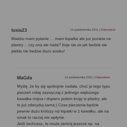
tusia23
14 października 2011
|
Odpowiedz
Madziu mam pytanie…. mam łopatke ale juz pocieta na
plastry …czy ona sie nada? boje sie ze jak bedzie sie
piekla nie bedzie duzo sosiku!
MaGda
14 października 2011
|
Odpowiedz
Myślę, że by się spokojnie nadała, choć ja tego typu
pieczeń robię zazwyczaj z jednego większego
kawałka mięsa i dopiero potem kroję w plastry, ale
to już zdecyduj sama;) Czas pieczenia będzie
pewnie dużo krótszy niż łopatki w 1 kawałku, ale na
smak to raczej nie wpłynie.
Jeśli zechcesz, to może zerknij jeszcze np. na