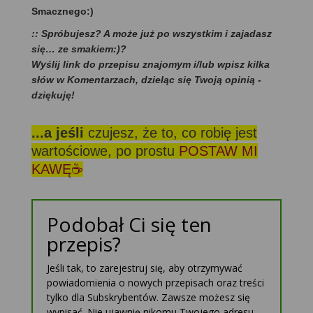
Smacznego:)
:: Spróbujesz? A może już po wszystkim i zajadasz
się… ze smakiem:)?
Wyślij link do przepisu znajomym i/lub wpisz kilka
słów w Komentarzach, dzieląc się Twoją opinią -
dziękuję!
...a jeśli
czujesz, że to, co robię jest
wartościowe, po prostu
POSTAW MI
KAWĘ☕
Podobał Ci się ten
przepis?
Jeśli tak, to zarejestruj się, aby otrzymywać
powiadomienia o nowych przepisach oraz treści
tylko dla Subskrybentów. Zawsze możesz się
wypisać. Nie ujawnię nikomu Twojego adresu.