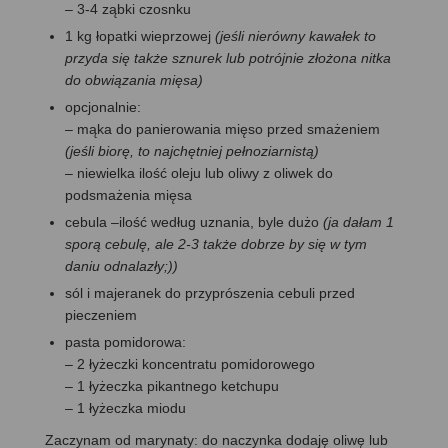
–
3-4 ząbki czosnku
1 kg łopatki wieprzowej
(jeśli nierówny kawałek to
przyda się także sznurek lub potrójnie złożona nitka
do obwiązania mięsa)
opcjonalnie:
– mąka do panierowania mięso przed smażeniem
(jeśli biorę, to najchętniej pełnoziarnistą)
– niewielka ilość oleju lub oliwy z oliwek do
podsmażenia mięsa
cebula –ilość według uznania, byle dużo
(ja dałam 1
sporą cebulę, ale 2-3 także dobrze by się w tym
daniu odnalazły;))
sól i majeranek do przyprószenia cebuli przed
pieczeniem
pasta pomidorowa:
– 2 łyżeczki koncentratu pomidorowego
– 1 łyżeczka pikantnego ketchupu
– 1 łyżeczka miodu
Zaczynam od marynaty: do naczynka dodaję oliwę lub