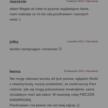
marzenie
7 kwietnia 2012
|
Odpowiedz
witam Magdo.wl robie to pysznie wygladajace danie…
mam nadzieje ze mi sie uda,pozdrawiam i wesolych
swiat.:)
jolka
1 grudnia 2011
|
Odpowiedz
bardzo zachęcająco i smacznie 🙂
Iwona
18 listopada 2011
|
Odpowiedz
Nie mogę oderwać wzroku od tych potraw, oglądam filmiki
z otwartą buzią, muszę powiedzieć, że zazdroszczę Pani
rodzinie, tyle się mogą pokosztować smakołyków..sama
chciałabym mieć taki talent. W niedzielę robię PIECZEŃ
KANAPKOWĄ.
Pozdrawiam i na pewno nie raz tutaj zajrzę;-))