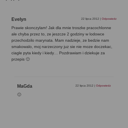
Evelyn
22 lipca 2012
|
Odpowiedz
Prawie skonczylam! Jak dla mnie troszke pracochlonne
ale chyba przez to, ze jeszcze 2 godziny w lodowce
przechodzilo marynata. Mam nadzieje, ze bedzie nam
smakowalo, moj narzeczony juz sie nie moze doczekac,
ciagle pyta kiedy i kiedy… Pozdrawiam i dziekuje za
przepis 🙂
MaGda
22 lipca 2012
|
Odpowiedz
🙂