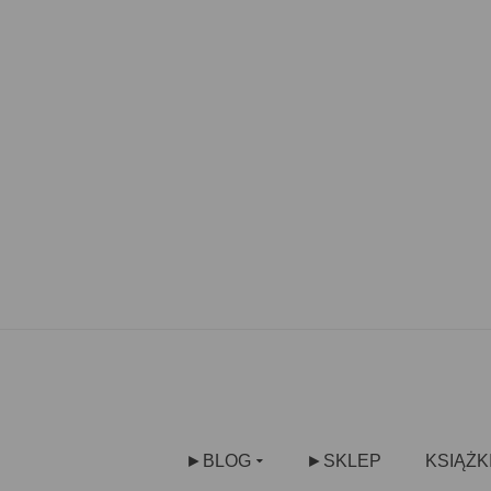
►BLOG
►SKLEP
KSIĄŻK