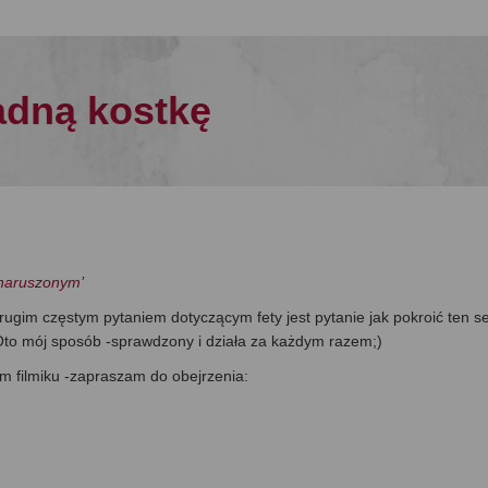
ładną kostkę
enaruszonym
’
rugim częstym pytaniem dotyczącym fety jest pytanie jak pokroić ten s
) Oto mój sposób -sprawdzony i działa za każdym razem;)
im filmiku -zapraszam do obejrzenia: