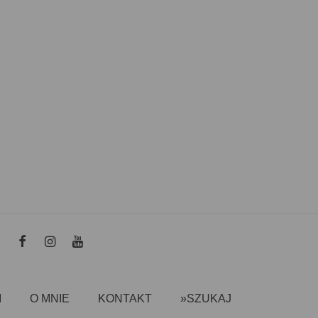
I
O MNIE
KONTAKT
»SZUKAJ