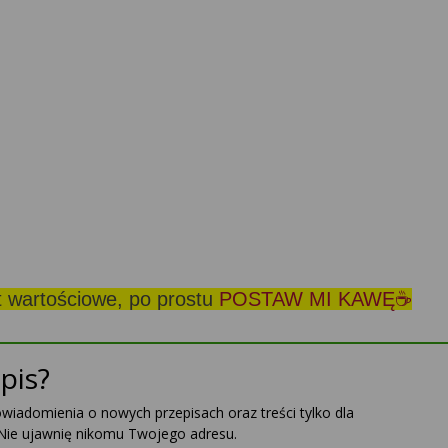
st wartościowe, po prostu
POSTAW MI KAWĘ☕
pis?
powiadomienia o nowych przepisach oraz treści tylko dla
Nie ujawnię nikomu Twojego adresu.