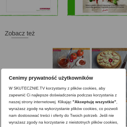
Zobacz też
Cenimy prywatność użytkowników
Domowy ketchup (bez cukru)
Tarta francuska z cebulą i pomidorem
W SKUTECZNIE.TV korzystamy z plików cookies, aby
zapewnić Ci najlepsze doświadczenia podczas korzystania z
naszej strony internetowej. Klikając
"Akceptuję wszystkie"
,
Domowe żelki
Zupa kurkowa z selerem i pietruszką
wyrażasz zgodę na wykorzystanie plików cookies, co pozwoli
nam dostosować treści i oferty do Twoich potrzeb. Jeśli nie
wyrażasz zgody na korzystanie z nieistotnych plików cookies,