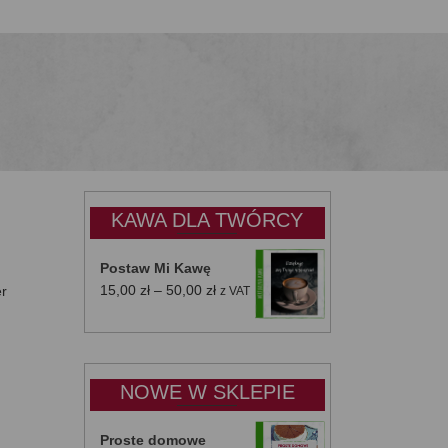
KAWA DLA TWÓRCY
Postaw Mi Kawę
Zakres
15,00
zł
–
50,00
zł
er
z VAT
cen:
od
15,00 zł
do
NOWE W SKLEPIE
50,00 zł
Proste domowe