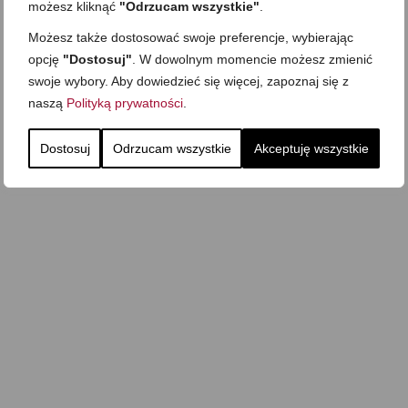
Zapiekany naleśnik z mięsem i pieczarkami. I pro
możesz kliknąć
"Odrzucam wszystkie"
.
Gołąbki z cukinii
sałatka
Możesz także dostosować swoje preferencje, wybierając
opcję
"Dostosuj"
. W dowolnym momencie możesz zmienić
swoje wybory. Aby dowiedzieć się więcej, zapoznaj się z
naszą
Polityką prywatności
.
Dostosuj
Odrzucam wszystkie
Akceptuję wszystkie