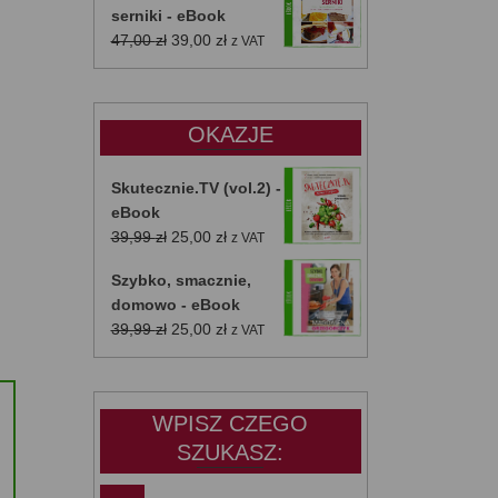
serniki - eBook
Pierwotna
Aktualna
47,00
zł
39,00
zł
z VAT
cena
cena
wynosiła:
wynosi:
47,00 zł.
39,00 zł.
OKAZJE
Skutecznie.TV (vol.2) -
eBook
Pierwotna
Aktualna
39,99
zł
25,00
zł
z VAT
cena
cena
Szybko, smacznie,
wynosiła:
wynosi:
domowo - eBook
39,99 zł.
25,00 zł.
Pierwotna
Aktualna
39,99
zł
25,00
zł
z VAT
cena
cena
wynosiła:
wynosi:
39,99 zł.
25,00 zł.
WPISZ CZEGO
SZUKASZ: