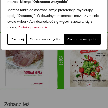
możesz kliknąć
"Odrzucam wszystkie"
.
Możesz także dostosować swoje preferencje, wybierając
opcję
"Dostosuj"
. W dowolnym momencie możesz zmienić
ideo inspiracje dla Ciebie
swoje wybory. Aby dowiedzieć się więcej, zapoznaj się z
naszą
Polityką prywatności
.
Dostosuj
Odrzucam wszystkie
Akceptuję wszystkie
Zobacz też