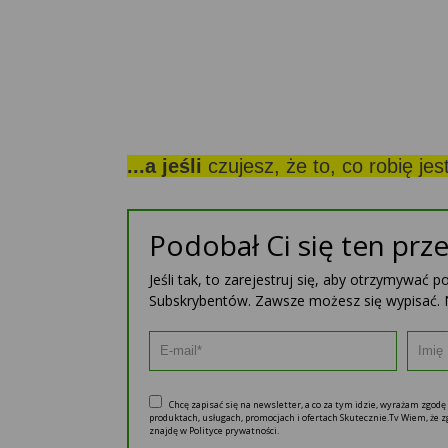
...a jeśli
czujesz, że to, co robię je
Podobał Ci się ten prze
Jeśli tak, to zarejestruj się, aby otrzymywać 
Subskrybentów. Zawsze możesz się wypisać. 
Chcę zapisać się na newsletter, a co za tym idzie, wyrażam zgod
produktach, usługach, promocjach i ofertach Skutecznie.Tv Wiem, że
znajdę w Polityce prywatności.