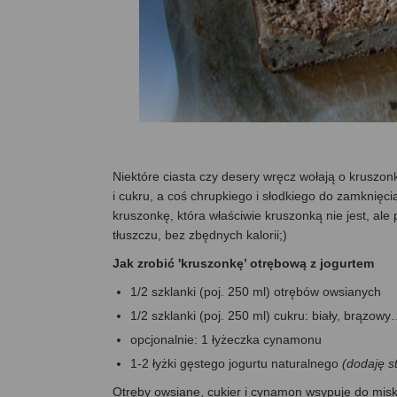
Niektóre ciasta czy desery wręcz wołają o kruszon
i cukru, a coś chrupkiego i słodkiego do zamknięci
kruszonkę, która właściwie kruszonką nie jest, ale
tłuszczu, bez zbędnych kalorii;)
Jak zrobić 'kruszonkę’ otrębową z jogurtem
1/2 szklanki (poj. 250 ml) otrębów owsianych
1/2 szklanki (poj. 250 ml) cukru: biały, brązow
opcjonalnie: 1 łyżeczka cynamonu
1-2 łyżki gęstego jogurtu naturalnego
(dodaję s
Otręby owsiane, cukier i cynamon wsypuję do misk