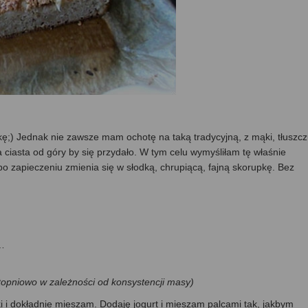
kę;) Jednak nie zawsze mam ochotę na taką tradycyjną, z mąki, tłuszc
a ciasta od góry by się przydało. W tym celu wymyśliłam tę właśnie
 po zapieczeniu zmienia się w słodką, chrupiącą, fajną skorupkę. Bez
y…
topniowo w zależności od konsystencji masy)
i i dokładnie mieszam. Dodaję jogurt i mieszam palcami tak, jakbym