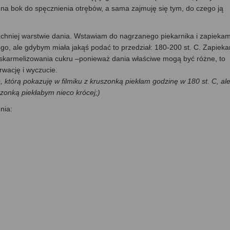
na bok do spęcznienia otrębów, a sama zajmuję się tym, do czego ją
chniej warstwie dania. Wstawiam do nagrzanego piekarnika i zapiekam
go, ale gdybym miała jakąś podać to przedział: 180-200 st. C. Zapiek
 skarmelizowania cukru –ponieważ dania właściwe mogą być różne, to
rwację i wyczucie.
, którą pokazuję w filmiku z kruszonką piekłam godzinę w 180 st. C, al
zonką piekłabym nieco krócej;)
nia: