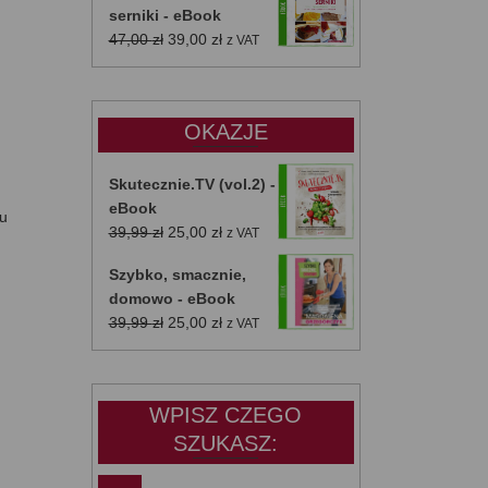
serniki - eBook
Pierwotna
Aktualna
47,00
zł
39,00
zł
z VAT
cena
cena
wynosiła:
wynosi:
47,00 zł.
39,00 zł.
OKAZJE
Skutecznie.TV (vol.2) -
eBook
zu
Pierwotna
Aktualna
39,99
zł
25,00
zł
z VAT
cena
cena
Szybko, smacznie,
wynosiła:
wynosi:
domowo - eBook
39,99 zł.
25,00 zł.
Pierwotna
Aktualna
39,99
zł
25,00
zł
z VAT
cena
cena
wynosiła:
wynosi:
39,99 zł.
25,00 zł.
WPISZ CZEGO
SZUKASZ: