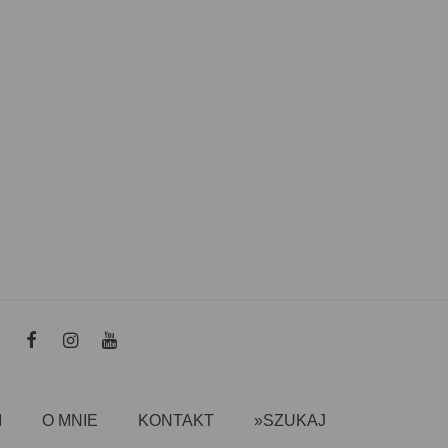
I
O MNIE
KONTAKT
»SZUKAJ