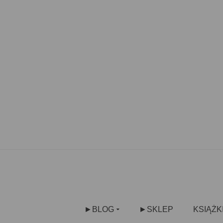
►BLOG
►SKLEP
KSIĄŻK