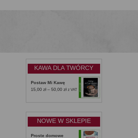
KAWA DLA TWÓRCY
Postaw Mi Kawę
Zakres
15,00
zł
–
50,00
zł
z VAT
cen:
od
15,00 zł
do
NOWE W SKLEPIE
50,00 zł
Proste domowe