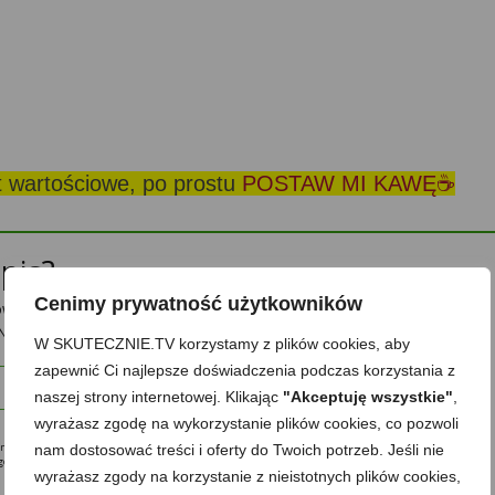
st wartościowe, po prostu
POSTAW MI KAWĘ☕
pis?
Cenimy prywatność użytkowników
powiadomienia o nowych przepisach oraz treści tylko dla
Nie ujawnię nikomu Twojego adresu.
W SKUTECZNIE.TV korzystamy z plików cookies, aby
zapewnić Ci najlepsze doświadczenia podczas korzystania z
Zapisz mnie
naszej strony internetowej. Klikając
"Akceptuję wszystkie"
,
wyrażasz zgodę na wykorzystanie plików cookies, co pozwoli
ę na przesyłanie mi na podany w formularzu adres e-mail informacji o upominkach, nowościach,
nam dostosować treści i oferty do Twoich potrzeb. Jeśli nie
 zgodę mogę w każdej chwili wycofać, a szczegóły związane z przetwarzaniem moich danych osobowych
wyrażasz zgody na korzystanie z nieistotnych plików cookies,