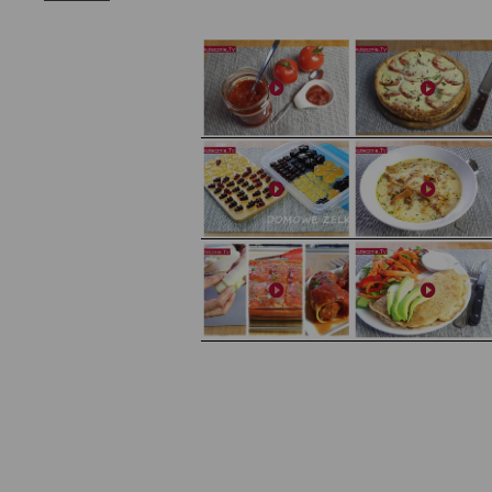
Domowy ketchup (bez cukru)
Tarta francuska z cebulą i pomidorem
Domowe żelki
Zupa kurkowa z selerem i pietruszką
Zapiekany naleśnik z mięsem i pieczarkami. I pro
Gołąbki z cukinii
sałatka