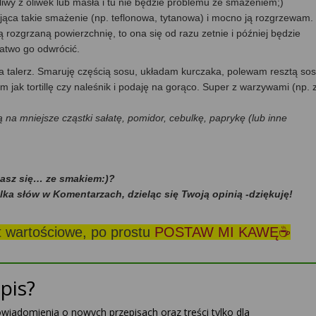
ą oliwy z oliwek lub masła i tu nie będzie problemu ze smażeniem;)
iająca takie smażenie (np. teflonowa, tytanowa) i mocno ją rozgrzewam.
 rozgrzaną powierzchnię, to ona się od razu zetnie i później będzie
łatwo go odwrócić.
 talerz. Smaruję częścią sosu, układam kurczaka, polewam resztą sos
 jak tortillę czy naleśnik i podaję na gorąco. Super z warzywami (np. 
na mniejsze cząstki sałatę, pomidor, cebulkę, paprykę (lub inne
dasz się… ze smakiem:)?
ilka słów w Komentarzach, dzieląc się Twoją opinią -dziękuję!
st wartościowe, po prostu
POSTAW MI KAWĘ☕
pis?
powiadomienia o nowych przepisach oraz treści tylko dla