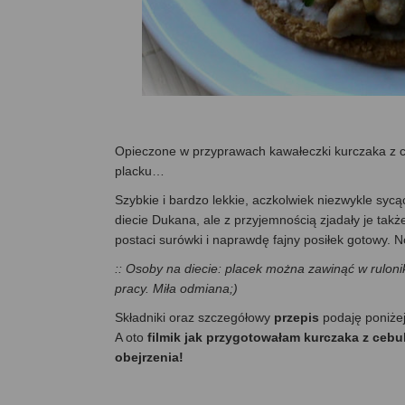
Opieczone w przyprawach kawałeczki kurczaka z 
placku…
Szybkie i bardzo lekkie, aczkolwiek niezwykle sy
diecie Dukana, ale z przyjemnością zjadały je tak
postaci surówki i naprawdę fajny posiłek gotowy. 
:: Osoby na diecie: placek można zawinąć w rulonik 
pracy.
Miła odmiana;)
Składniki oraz szczegółowy
przepis
podaję poniże
A oto
filmik jak przygotowałam kurczaka z ce
obejrzenia!