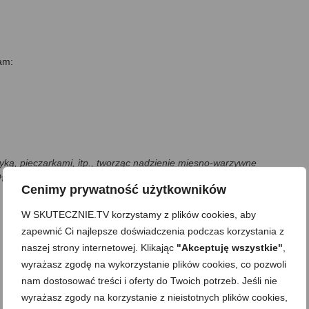
am:
ką, pieczarkami, itp., tworząc nadzienie mięsno-warzywne
hrupiącej na samym końcu (papryka, pomidor, ogórek, cebulka, itp.)
Cenimy prywatność użytkowników
W SKUTECZNIE.TV korzystamy z plików cookies, aby
zapewnić Ci najlepsze doświadczenia podczas korzystania z
naszej strony internetowej. Klikając
"Akceptuję wszystkie"
,
wyrażasz zgodę na wykorzystanie plików cookies, co pozwoli
nam dostosować treści i oferty do Twoich potrzeb. Jeśli nie
wyrażasz zgody na korzystanie z nieistotnych plików cookies,