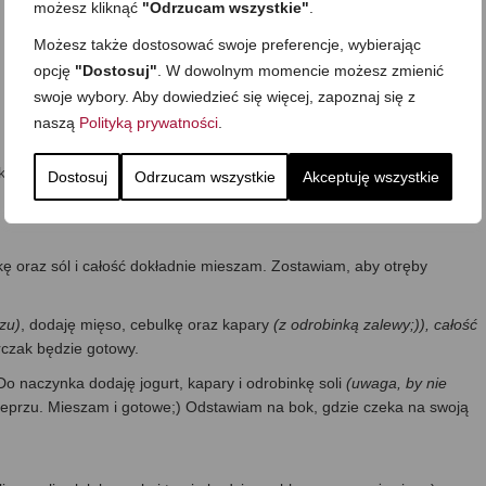
możesz kliknąć
"Odrzucam wszystkie"
.
Możesz także dostosować swoje preferencje, wybierając
opcję
"Dostosuj"
. W dowolnym momencie możesz zmienić
swoje wybory. Aby dowiedzieć się więcej, zapoznaj się z
naszą
Polityką prywatności
.
żyłki i tłustsze kawałki, po czym kroję je w miarę drobną kostkę,
Dostosuj
Odrzucam wszystkie
Akceptuję wszystkie
ykę oraz sól i całość dokładnie mieszam. Zostawiam, aby otręby
zu)
, dodaję mięso, cebulkę oraz kapary
(z odrobinką zalewy;)), całość
czak będzie gotowy.
o naczynka dodaję jogurt, kapary i odrobinkę soli
(uwaga, by nie
eprzu. Mieszam i gotowe;) Odstawiam na bok, gdzie czeka na swoją