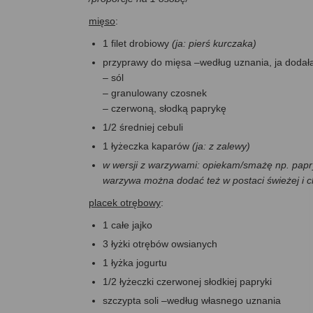
mięso
:
1 filet drobiowy
(ja: pierś kurczaka)
przyprawy do mięsa –według uznania, ja dodał
– sól
– granulowany czosnek
– czerwoną, słodką paprykę
1/2 średniej cebuli
1 łyżeczka kaparów
(ja: z zalewy)
w wersji z warzywami: opiekam/smażę np. papry
warzywa można dodać też w postaci świeżej i c
placek otrębowy
:
1 całe jajko
3 łyżki otrębów owsianych
1 łyżka jogurtu
1/2 łyżeczki czerwonej słodkiej papryki
szczypta soli –według własnego uznania