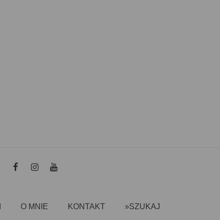
I
O MNIE
KONTAKT
»SZUKAJ