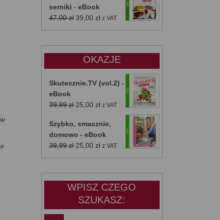
serniki - eBook
Pierwotna
Aktualna
47,00
zł
39,00
zł
z VAT
cena
cena
wynosiła:
wynosi:
47,00 zł.
39,00 zł.
OKAZJE
Skutecznie.TV (vol.2) -
eBook
Pierwotna
Aktualna
39,99
zł
25,00
zł
z VAT
cena
cena
 w
Szybko, smacznie,
wynosiła:
wynosi:
domowo - eBook
39,99 zł.
25,00 zł.
Pierwotna
Aktualna
39,99
zł
25,00
zł
 w
z VAT
cena
cena
wynosiła:
wynosi:
39,99 zł.
25,00 zł.
WPISZ CZEGO
SZUKASZ: