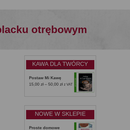
placku otrębowym
KAWA DLA TWÓRCY
Postaw Mi Kawę
Zakres
15,00
zł
–
50,00
zł
z VAT
cen:
od
15,00 zł
do
NOWE W SKLEPIE
50,00 zł
Proste domowe