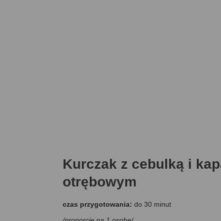
Kurczak z cebulką i k
otrębowym
czas przygotowania:
do 30 minut
/proporcje na 1 osobę/