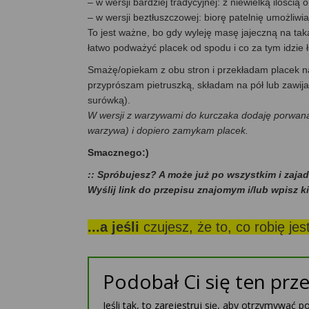
– w wersji bardziej tradycyjnej: z niewielką ilości
– w wersji beztłuszczowej: biorę patelnię umożliw
To jest ważne, bo gdy wyleję masę jajeczną na taką
łatwo podważyć placek od spodu i co za tym idzie 
Smażę/opiekam z obu stron i przekładam placek na
przyprószam pietruszką, składam na pół lub zawijam
surówką).
W wersji z warzywami do kurczaka dodaję porwaną 
warzywa) i dopiero zamykam placek.
Smacznego:)
:: Spróbujesz? A może już po wszystkim i zaja
Wyślij link do przepisu znajomym i/lub wpisz k
...a jeśli
czujesz, że to, co robię je
Podobał Ci się ten prze
Jeśli tak, to zarejestruj się, aby otrzymywać 