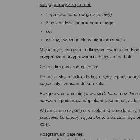
sos jogurtowy z kaparami:
1 łyżeczka kaparów
(ja: z zalewy)
2 solidne łyżki jogurtu naturalnego
sól
czarny, świeżo mielony pieprz do smaku
Mięso myję, osuszam, odkrawam ewentualne błonki, 
przyprószam przyprawami i odstawiam na bok.
Cebulę kroję w drobną kostkę.
Do miski wbijam jajko, dodaję otręby, jogurt, papr
spęczniały i wracam do kurczaka.
Rozgrzewam patelnię
(w wersji Dukana: bez tłuszc
mieszam
i podsmażam/opiekam kilka minut, aż kur
W tym czasie szykuję sos: siekam drobno kapary. D
przesolić, bo kapary są już słone)
oraz czarnego pi
kolej.
Rozgrzewam patelnię: