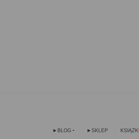
►BLOG
►SKLEP
KSIĄŻK