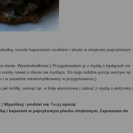
cebulką, osnute kaparowym sosikiem i skryte w otrębowo-paprykowym
cące danie. Wysokobiałkowe;) Przygotowałam je z myślą o będących na
że osoby nawet o diecie nie myślące. Do tego solidna porcja warzyw np.
No i w zasadzie nieskomplikowany w przygotowaniu;)
jak tortillę, owinąć np. w folię aluminiową i zabrać z myślą o jedzonku
j:)
Wypróbuj
i
podziel się
Twoją
opinią
!
bulką i kaparami w paprykowym placku otrębowym. Zapraszam do