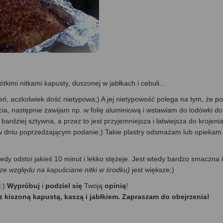
ótkimi nitkami kapusty, duszonej w jabłkach i cebuli…
, aczkolwiek dość nietypowa;) A jej nietypowość polega na tym, że po
ia, następnie zawijam np. w folię aluminiową i wstawiam do lodówki do
bardziej sztywna, a przez to jest przyjemniejsza i łatwiejsza do krojeni
 w dniu poprzedzającym podanie;) Takie plastry odsmażam lub opiekam
dy odstoi jakieś 10 minut i lekko stężeje. Jest wtedy bardzo smaczna i
(ze względu na kapuściane nitki w środku)
jest większe;)
j:)
Wypróbuj
i
podziel się
Twoją
opinią
!
z kiszoną kapustą, kaszą i jabłkiem. Zapraszam do obejrzenia!