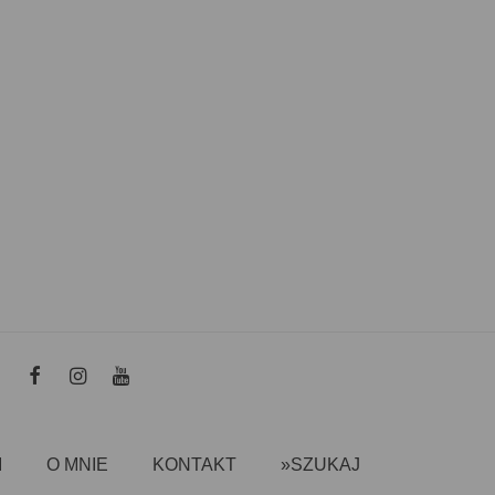
I
O MNIE
KONTAKT
»SZUKAJ