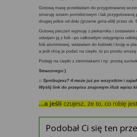
Gotową masę przekładam do przygotowanej wcześnie
smaruję sosem pomidorowym i tak przygotowaną p
drugiej półce od dołu
(grzanie góra-dół)
przez ok. 
Gotową pieczeń wyjmuję z piekarnika i zostawiam do
odwijam ją z folii –po całkowitym ostygnięciu odkle
folii aluminiowej, wstawiam do lodówki i kroję w pl
a jeśli chcę je podać na ciepło, to po prostu smaż
Podaję na ciepło z ziemniakami i np. prostą surów
Smacznego:)
:: Spróbujesz? A może już po wszystkim i zaja
Wyślij link do przepisu znajomym i/lub wpisz k
...a jeśli
czujesz, że to, co robię je
Podobał Ci się ten prze