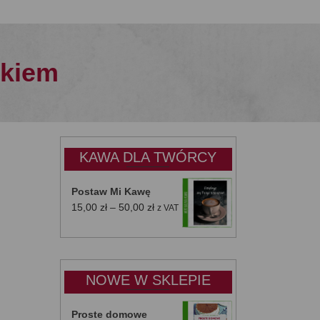
łkiem
KAWA DLA TWÓRCY
Postaw Mi Kawę
Zakres
15,00
zł
–
50,00
zł
z VAT
cen:
od
15,00 zł
do
NOWE W SKLEPIE
50,00 zł
Proste domowe