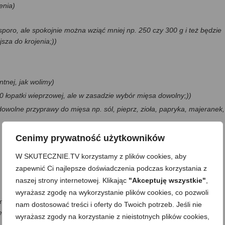
enia)
sporo, ale spokojnie można wziąć mniej np. 250 czy 300 g i też będzie
jsza do krojenia;))
antnej, jak wolimy)
50 łopatki wieprzowej, ale w zasadzie wybór mięsa dowolny;))
dowolne przyprawy do mięsa np. sól, pieprz, zioła, papryka, majeranek,
Cenimy prywatność użytkowników
W SKUTECZNIE.TV korzystamy z plików cookies, aby
zapewnić Ci najlepsze doświadczenia podczas korzystania z
naszej strony internetowej. Klikając
"Akceptuję wszystkie"
,
wyrażasz zgodę na wykorzystanie plików cookies, co pozwoli
arowania pieczeni z wierzchu
nam dostosować treści i oferty do Twoich potrzeb. Jeśli nie
t ketchup)
wyrażasz zgody na korzystanie z nieistotnych plików cookies,