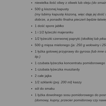
niewielka ilość oliwy z oliwek lub oleju
(do smaż
500 g kiszonej kapusty
(my lubimy kapustę kiszoną, więc daję jej dość 
dobrze, a ponadto finalna pieczeń będzie łatwie
1 dość spore jabłko
1 i 1/2 łyżeczki majeranku
1/2 łyżeczki czerwonej papryki
(słodkiej lub pik
500 g mięsa mielonego
(ja: 250 g wołowiny i 2
1 łyżka gotowej przyprawy do gyrosa
(lub inne 
itp.)
1 czubata łyżeczka koncentratu pomidorowego
1 czubata łyżeczka musztardy
2 całe jajka
1/2 szklanki
(poj. 200 ml)
kaszy
sól do smaku
1 łyżka dowolnego sosu pomidorowego do posm
(domowy, kupny, przecier pomidorowy czy nawe