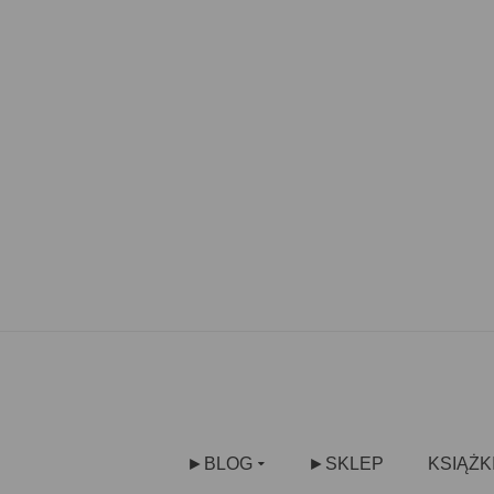
►BLOG
►SKLEP
KSIĄŻK