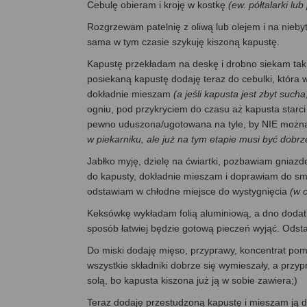
Cebulę obieram i kroję w kostkę
(ew. półtalarki lub
Rozgrzewam patelnię z oliwą lub olejem i na nie
sama w tym czasie szykuję kiszoną kapustę.
Kapustę przekładam na deskę i drobno siekam tak, b
posiekaną kapustę dodaję teraz do cebulki, która
dokładnie mieszam
(a jeśli kapusta jest zbyt such
ogniu, pod przykryciem do czasu aż kapusta starc
pewno uduszona/ugotowana na tyle, by NIE można b
w piekarniku, ale już na tym etapie musi być dob
Jabłko myję, dzielę na ćwiartki, pozbawiam gniaz
do kapusty, dokładnie mieszam i doprawiam do sm
odstawiam w chłodne miejsce do wystygnięcia
(w c
Keksówkę wykładam folią aluminiową, a dno dodatk
sposób łatwiej będzie gotową pieczeń wyjąć. Odsta
Do miski dodaję mięso, przyprawy, koncentrat pom
wszystkie składniki dobrze się wymieszały, a przyp
solą, bo kapusta kiszona już ją w sobie zawiera;)
Teraz dodaję przestudzoną kapustę i mieszam ją 