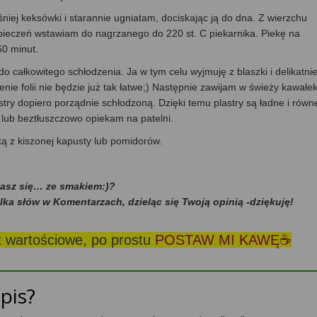
j keksówki i starannie ugniatam, dociskając ją do dna. Z wierzchu
ieczeń wstawiam do nagrzanego do 220 st. C piekarnika. Piekę na
60 minut.
 całkowitego schłodzenia. Ja w tym celu wyjmuję z blaszki i delikatni
jenie folii nie będzie już tak łatwe;) Następnie zawijam w świeży kawałe
astry dopiero porządnie schłodzoną. Dzięki temu plastry są ładne i równ
ę lub beztłuszczowo opiekam na patelni.
ką z kiszonej kapusty lub pomidorów.
dasz się… ze smakiem:)?
ilka słów w Komentarzach, dzieląc się Twoją opinią -dziękuję!
st wartościowe, po prostu
POSTAW MI KAWĘ☕
pis?