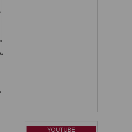
a
im
ła
e
n
YOUTUBE