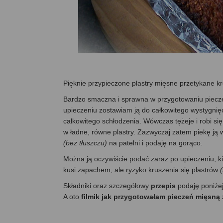
Pięknie przypieczone plastry mięsne przetykane kr
Bardzo smaczna i sprawna w przygotowaniu pieczeń
upieczeniu zostawiam ją do całkowitego wystygnięc
całkowitego schłodzenia. Wówczas tężeje i robi się 
w ładne, równe plastry. Zazwyczaj zatem piekę ją
(bez tłuszczu)
na patelni i podaję na gorąco.
Można ją oczywiście podać zaraz po upieczeniu, kie
kusi zapachem, ale ryzyko kruszenia się plastrów
Składniki oraz szczegółowy
przepis
podaję poniże
A oto
filmik jak przygotowałam pieczeń mięsną 