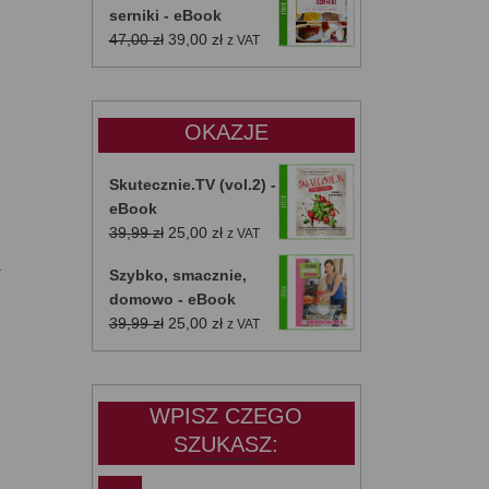
serniki - eBook
Pierwotna
Aktualna
47,00
zł
39,00
zł
z VAT
cena
cena
wynosiła:
wynosi:
47,00 zł.
39,00 zł.
OKAZJE
Skutecznie.TV (vol.2) -
eBook
Pierwotna
Aktualna
39,99
zł
25,00
zł
z VAT
cena
cena
a
Szybko, smacznie,
wynosiła:
wynosi:
domowo - eBook
39,99 zł.
25,00 zł.
Pierwotna
Aktualna
39,99
zł
25,00
zł
z VAT
cena
cena
wynosiła:
wynosi:
39,99 zł.
25,00 zł.
WPISZ CZEGO
SZUKASZ: