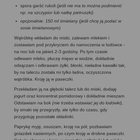
spora garść rukoli
(jeśli nie ma to można podmienić
np. na szczypior lub natkę pietruszki)
opcjonalnie: 150 ml śmietany (jeśli chcę ją podać w
sosie śmietanowym)
Wątróbkę wkładam do miski, zalewam mlekiem i
zostawiam pod przykryciem do namoczenia w lodówce -
na noc lub na jakieś 2-3 godziny. Po tym czasie
odlewam mleko, płuczę mięso w wodzie, dokładnie
odsączam i odkrawam żyłki, błonki, nieładne kawałki tak,
by na talerzu została mi tylko ładna, oczyszczona
wątróbka. Kroję ją w paseczki.
Przekładam ją na głęboki talerz lub do miski, dodaję
jogurt oraz koncentrat pomidorowy i dokładnie mieszam.
Odstawiam na bok
(nie trzeba wstawiać jej do lodówki)
,
by smaki się przegryzły, ale tylko do czasu, gdy
przygotuję pozostałe składniki.
Paprykę myję, osuszam, kroję na pół, pozbawiam
gniazdek nasiennych, po czym kroję w drobne paseczki.