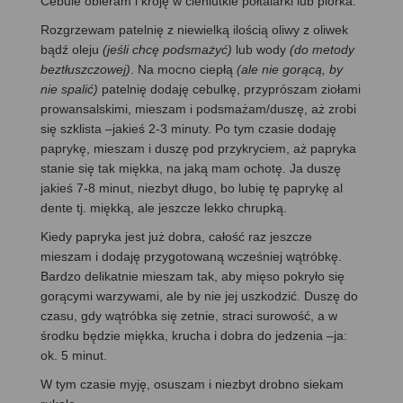
Cebule obieram i kroję w cieniutkie półtalarki lub piórka.
Rozgrzewam patelnię z niewielką ilością oliwy z oliwek
bądź oleju
(jeśli chcę podsmażyć)
lub wody
(do metody
beztłuszczowej)
. Na mocno ciepłą
(ale nie gorącą, by
nie spalić)
patelnię dodaję cebulkę, przyprószam ziołami
prowansalskimi, mieszam i podsmażam/duszę, aż zrobi
się szklista –jakieś 2-3 minuty. Po tym czasie dodaję
paprykę, mieszam i duszę pod przykryciem, aż papryka
stanie się tak miękka, na jaką mam ochotę. Ja duszę
jakieś 7-8 minut, niezbyt długo, bo lubię tę paprykę al
dente tj. miękką, ale jeszcze lekko chrupką.
Kiedy papryka jest już dobra, całość raz jeszcze
mieszam i dodaję przygotowaną wcześniej wątróbkę.
Bardzo delikatnie mieszam tak, aby mięso pokryło się
gorącymi warzywami, ale by nie jej uszkodzić. Duszę do
czasu, gdy wątróbka się zetnie, straci surowość, a w
środku będzie miękka, krucha i dobra do jedzenia –ja:
ok. 5 minut.
W tym czasie myję, osuszam i niezbyt drobno siekam