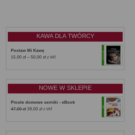
KAWA DLA TWÓRCY
Postaw Mi Kawę
Zakres
15,00
zł
–
50,00
zł
z VAT
cen:
od
15,00 zł
do
NOWE W SKLEPIE
50,00 zł
Proste domowe serniki - eBook
Pierwotna
Aktualna
47,00
zł
39,00
zł
z VAT
cena
cena
wynosiła:
wynosi:
47,00 zł.
39,00 zł.