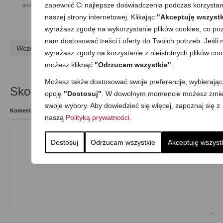
zapewnić Ci najlepsze doświadczenia podczas korzystan
gulasze
naszej strony internetowej. Klikając
"Akceptuję wszystk
wyrażasz zgodę na wykorzystanie plików cookies, co poz
nam dostosować treści i oferty do Twoich potrzeb. Jeśli n
Wcześniejszy
Następny
wyrażasz zgody na korzystanie z nieistotnych plików coo
możesz kliknąć
"Odrzucam wszystkie"
.
Możesz także dostosować swoje preferencje, wybierając
Skomentuj
opcję
"Dostosuj"
. W dowolnym momencie możesz zmie
swoje wybory. Aby dowiedzieć się więcej, zapoznaj się z
Komentarz
naszą
Polityką prywatności
.
Dostosuj
Odrzucam wszystkie
Akceptuję wszyst