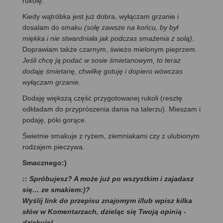
rukolę.
Kiedy wątróbka jest już dobra, wyłączam grzanie i
dosalam do smaku
(solę zawsze na końcu, by był
miękka i nie stwardniała jak podczas smażenia z solą)
.
Doprawiam także czarnym, świeżo mielonym pieprzem.
Jeśli chcę ją podać w sosie śmietanowym, to teraz
dodaję śmietanę, chwilkę gotuję i dopiero wówczas
wyłączam grzanie.
Dodaję większą część przygotowanej rukoli (resztę
odkładam do przyprószenia dania na talerzu). Mieszam i
podaję, póki gorące.
Świetnie smakuje z ryżem, ziemniakami czy z ulubionym
rodzajem pieczywa.
Smacznego:)
:: Spróbujesz? A może już po wszystkim i zajadasz
się… ze smakiem:)?
Wyślij link do przepisu znajomym i/lub wpisz kilka
słów w Komentarzach, dzieląc się Twoją opinią -
dziękuję!