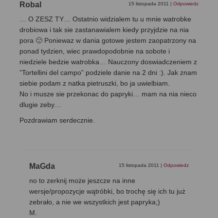
Robal
15 listopada 2011
|
Odpowiedz
… O ZESZ TY… Ostatnio widzialem tu u mnie watrobke
drobiowa i tak sie zastanawialem kiedy przyjdzie na nia
pora 🙂 Poniewaz w dania gotowe jestem zaopatrzony na
ponad tydzien, wiec prawdopodobnie na sobote i
niedziele bedzie watrobka… Nauczony doswiadczeniem z
”Tortellini del campo” podziele danie na 2 dni :). Jak znam
siebie podam z natka pietruszki, bo ja uwielbiam.
No i musze sie przekonac do papryki… mam na nia nieco
dlugie zeby…
Pozdrawiam serdecznie.
MaGda
15 listopada 2011
|
Odpowiedz
no to zerknij może jeszcze na inne
wersje/propozycje wątróbki, bo trochę się ich tu już
zebrało, a nie we wszystkich jest papryka;)
M.