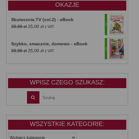
OKAZJE
Skutecznie.TV (vol.2) - eBook
Pierwotna
Aktualna
39,99
zł
25,00
zł
z VAT
cena
cena
wynosiła:
wynosi:
Szybko, smacznie, domowo - eBook
39,99 zł.
25,00 zł.
Pierwotna
Aktualna
39,99
zł
25,00
zł
z VAT
cena
cena
wynosiła:
wynosi:
39,99 zł.
25,00 zł.
WPISZ CZEGO SZUKASZ:
WSZYSTKIE KATEGORIE:
WSZYSTKIE