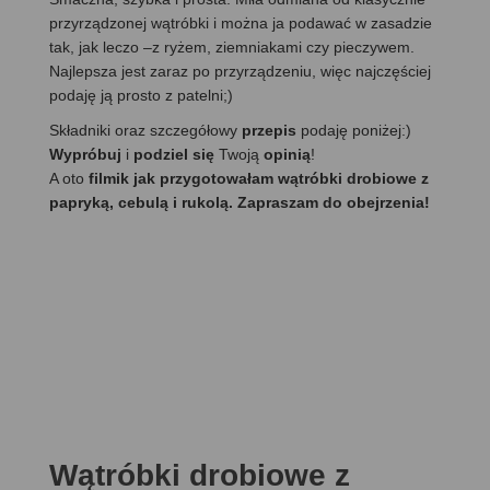
przyrządzonej wątróbki i można ja podawać w zasadzie
tak, jak leczo –z ryżem, ziemniakami czy pieczywem.
Najlepsza jest zaraz po przyrządzeniu, więc najczęściej
podaję ją prosto z patelni;)
Składniki oraz szczegółowy
przepis
podaję poniżej:)
Wypróbuj
i
podziel się
Twoją
opinią
!
A oto
filmik jak przygotowałam wątróbki drobiowe z
papryką, cebulą i rukolą. Zapraszam do obejrzenia!
Wątróbki drobiowe z