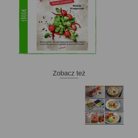
Zobacz też
Domowy ketchup (bez
Tarta francuska z
cukru)
cebulą i pomidorem
Zupa kurkowa z
Domowe żelki
selerem i pietruszką
Zapiekany naleśnik z
mięsem i pieczarkami. I
Gołąbki z cukinii
prosta sałatka