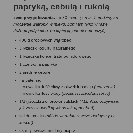
papryką, cebulą i rukolą
czas przygotowania:
do 30 minut
(+ min. 2 godziny na
moczenie wątróbki w mleku; pomijam tylko w razie
dużego pośpiechu, bo lepiej ją jednak namoczyć)
400 g drobiowych wątróbek
3 łyżeczki jogurtu naturalnego
1 łyżeczka koncentratu pomidorowego
1 czerwona papryka
2 średnie cebule
na patelnię:
– niewielka ilość oliwy z oliwek lub oleju
(smażenie)
– niewielka ilość wody
(beztłuszczowo/duszenie)
1/2 łyżeczki ziół prowansalskich
(ALE ilość oczywiście
jak zawsze według własnych upodobań)
sól do smaku
(sól do wątróbki zawsze dodajemy na
końcu!)
czarny, świeżo mielony pieprz