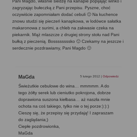
Pani Magdo, właśnie siedzę na kanapie popijając winko i
zagryzając bułeczką z Pani przepisu. Pyszne, choć
oczywiście zapomniałam dodać cebuli 🙂 Na kuchence
znowu studzi się pieczeń kanapkowa, w lodówce sałatka
makaronowa z surimi, a chleb na zakwasie czeka na
piekarnik. Mąż mlaszcze z drugiej strony stołu nad Pani
bułką z pieczenią. Bossssssssko 🙂 Czekamy na jeszcze i
serdecznie pozdrawiamy, Pani Magdo 🙂
MaGda
5 lutego 2012
|
Odpowiedz
Świeżutkie cebulowe do wina… mmmmm. A do
tego żółty serek lub cieniutko pokrojona, dobrze
doprawiona suszona kiełbasa… aż naszła mnie
ochota na coś takiego, tylko nie o tej porze:):):)
Cieszę się, że przepisy się przydają! I zapraszam
do zaglądania;)
Ciepłe pozdrowionka,
MaGda