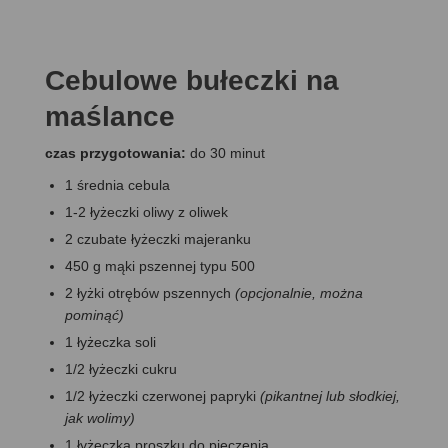
Cebulowe bułeczki na
maślance
czas przygotowania:
do 30 minut
1 średnia cebula
1-2 łyżeczki oliwy z oliwek
2 czubate łyżeczki majeranku
450 g mąki pszennej typu 500
2 łyżki otrębów pszennych
(opcjonalnie, można
pominąć)
1 łyżeczka soli
1/2 łyżeczki cukru
1/2 łyżeczki czerwonej papryki
(pikantnej lub słodkiej,
jak wolimy)
1 łyżeczka proszku do pieczenia