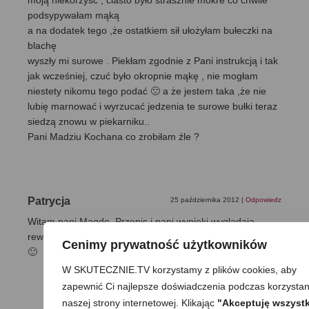
moją niekorzyść ; ciasto było strasznie mokre co chwile
podsypywałam mąką
a na dodatek tego ,że ostatkiem sił ułożyłam bułeczki na
blachę
wyszły mi surowe . Piekłam zgodnie z Pani instrukcją i tak
jak wcześniej, czuć było okropnie mąkę , nie mogłam
niestety nikomu tego podać 🙁 a że jestem taka ,że nie
lubię marnować i wyrzucać jedzenia te surowe bułki teraz
siedzą znowu w piekarniku..
Pani Madziu Kochana co zrobiłam źle ?
Patrycja
25 października 2012
|
Odpowiedz
Witam pani Magdo. Przepis i pani wypieki wyglądają
rewelacyjnie. Muszę koniecznie go wypróbować u siebie
Cenimy prywatność użytkowników
🙂
W SKUTECZNIE.TV korzystamy z plików cookies, aby
zapewnić Ci najlepsze doświadczenia podczas korzystan
naszej strony internetowej. Klikając
"Akceptuję wszystk