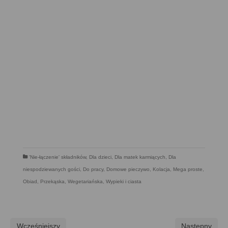
'Nie-łączenie' składników
,
Dla dzieci
,
Dla matek karmiących
,
Dla
niespodziewanych gości
,
Do pracy
,
Domowe pieczywo
,
Kolacja
,
Mega proste
,
Obiad
,
Przekąska
,
Wegetariańska
,
Wypieki i ciasta
Wcześniejszy
Następny