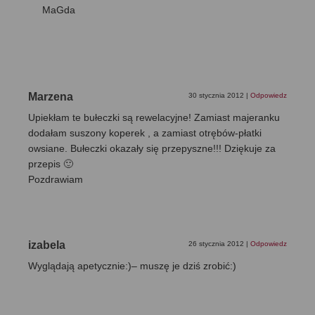
MaGda
Marzena
30 stycznia 2012
|
Odpowiedz
Upiekłam te bułeczki są rewelacyjne! Zamiast majeranku
dodałam suszony koperek , a zamiast otrębów-płatki
owsiane. Bułeczki okazały się przepyszne!!! Dziękuje za
przepis 🙂
Pozdrawiam
izabela
26 stycznia 2012
|
Odpowiedz
Wyglądają apetycznie:)– muszę je dziś zrobić:)