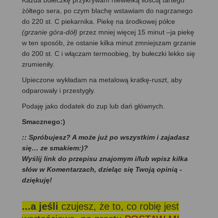
Każda bułeczkę przykrywam niewielką ilością tartego
żółtego sera, po czym blachę wstawiam do nagrzanego
do 220 st. C piekarnika. Piekę na środkowej półce
(grzanie góra-dół)
przez mniej więcej 15 minut –ja piekę
w ten sposób, że ostanie kilka minut zmniejszam grzanie
do 200 st. C i włączam termoobieg, by bułeczki lekko się
zrumieniły.
Upieczone wykładam na metalową kratkę-ruszt, aby
odparowały i przestygły.
Podaję jako dodatek do zup lub dań głównych.
Smacznego:)
:: Spróbujesz? A może już po wszystkim i zajadasz
się… ze smakiem:)?
Wyślij link do przepisu znajomym i/lub wpisz kilka
słów w Komentarzach, dzieląc się Twoją opinią -
dziękuję!
...a jeśli
czujesz, że to, co robię jest