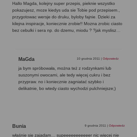
Hallo Magda, kolejny super przepis, pieknie wszystko
pokazujesz, moze kiedys uda sie Tobie pod przepisem.,
przygotowac wersje do druku, byloby fajnie. Dzieki za
kilejna inspiracje, koniecznie zrobie!! Mozna zrobic ciasto
bez cebulki i sera np. do dzemu, miodu ? ?jak myslisz…
MaGda
10 grudnia 2011
|
Odpowiedz
ja bym spróbowała, można też z rodzynkami lub
suszonymi owocami, ale tedy więcej cukru i bez
przypraw. no i koniecznie zagniatać szybko i
delikatnie, bo wtedy ciasto wychodzi pulchniejsze;)
Bunia
9 grudnia 2011
|
Odpowiedz
właśnie się zajadam… supeeeeeeeeeeer nic więcej nie