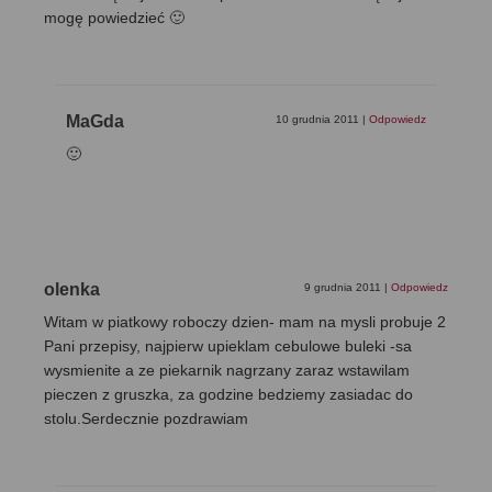
mogę powiedzieć 🙂
MaGda
10 grudnia 2011
|
Odpowiedz
🙂
olenka
9 grudnia 2011
|
Odpowiedz
Witam w piatkowy roboczy dzien- mam na mysli probuje 2
Pani przepisy, najpierw upieklam cebulowe buleki -sa
wysmienite a ze piekarnik nagrzany zaraz wstawilam
pieczen z gruszka, za godzine bedziemy zasiadac do
stolu.Serdecznie pozdrawiam