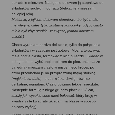
dokładnie mieszam. Następnie dolewam ją stopniowo do
składników suchych i od razu (delikatnie!) mieszam,
najlepiej ręką.
Maślankę z jajkiem dolewam stopniowo, bo być może
nie wleję jej całej, tylko zostawię końcówkę, gdyby ciasto
miało być zbyt rzadkie -zazwyczaj jednak dolewam
całość;)
Ciasto wyrabiam bardzo delikatnie, tylko do połączenia
składników i w zasadzie jest gotowe. Można teraz rwać
małe porcje ciasta, formować z nich bułeczki i układać w
odstępach na wyłożonej papierem do pieczenia blasze.
Ja jednak mieszam ciasto w misce nieco krócej, po
czym przekładam je na przyprószoną mąką stolnicę
(mąki nie za dużo)
i przez krótką chwilę, również
delikatnie, ugniatam. Ciasto powinno lekkie i nie-zbite.
Następnie formuję z niego grubszy placek
(1-2 cm,
zależy jak wysokie chcę mieć bułeczki)
, który kroję w
kwadraty i te kwadraty układam na blasze w sposób
opisany wyżej;)