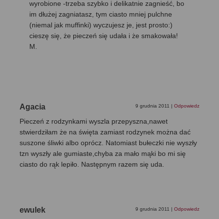
wyrobione -trzeba szybko i delikatnie zagnieść, bo
im dłużej zagniatasz, tym ciasto mniej pulchne
(niemal jak muffinki) wyczujesz je, jest prosto:)
cieszę się, że pieczeń się udała i że smakowała!
M.
Agacia
9 grudnia 2011
|
Odpowiedz
Pieczeń z rodzynkami wyszla przepyszna,nawet
stwierdziłam że na święta zamiast rodzynek można dać
suszone śliwki albo oprócz. Natomiast bułeczki nie wyszły
tzn wyszły ale gumiaste,chyba za mało mąki bo mi się
ciasto do rąk lepiło. Następnym razem się uda.
ewulek
9 grudnia 2011
|
Odpowiedz