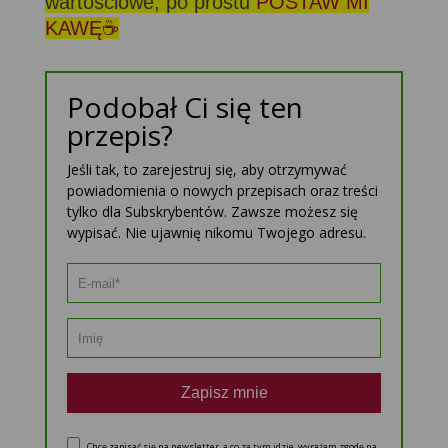
wartościowe, po prostu
POSTAW MI
KAWĘ☕
Podobał Ci się ten
przepis?
Jeśli tak, to zarejestruj się, aby otrzymywać
powiadomienia o nowych przepisach oraz treści
tylko dla Subskrybentów. Zawsze możesz się
wypisać. Nie ujawnię nikomu Twojego adresu.
Zapisz mnie
Chcę zapisać się na newsletter, a co za tym idzie, wyrażam zgodę na