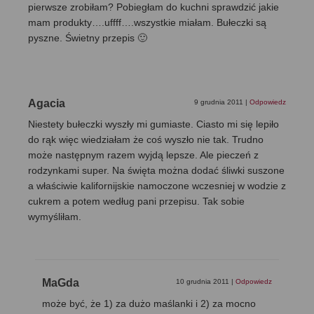
pierwsze zrobiłam? Pobiegłam do kuchni sprawdzić jakie
mam produkty….uffff….wszystkie miałam. Bułeczki są
pyszne. Świetny przepis 🙂
Agacia
9 grudnia 2011
|
Odpowiedz
Niestety bułeczki wyszły mi gumiaste. Ciasto mi się lepiło
do rąk więc wiedziałam że coś wyszło nie tak. Trudno
może następnym razem wyjdą lepsze. Ale pieczeń z
rodzynkami super. Na święta można dodać śliwki suszone
a właściwie kalifornijskie namoczone wczesniej w wodzie z
cukrem a potem według pani przepisu. Tak sobie
wymyśliłam.
MaGda
10 grudnia 2011
|
Odpowiedz
może być, że 1) za dużo maślanki i 2) za mocno