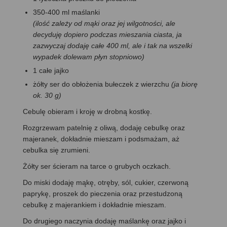
350-400 ml maślanki
(ilość zależy od mąki oraz jej wilgotności, ale
decyduję dopiero podczas mieszania ciasta, ja
zazwyczaj dodaję całe 400 ml, ale i tak na wszelki
wypadek dolewam płyn stopniowo)
1 całe jajko
żółty ser do obłożenia bułeczek z wierzchu
(ja biorę
ok. 30 g)
Cebulę obieram i kroję w drobną kostkę.
Rozgrzewam patelnię z oliwą, dodaję cebulkę oraz
majeranek, dokładnie mieszam i podsmażam, aż
cebulka się zrumieni.
Żółty ser ścieram na tarce o grubych oczkach.
Do miski dodaję mąkę, otręby, sól, cukier, czerwoną
paprykę, proszek do pieczenia oraz przestudzoną
cebulkę z majerankiem i dokładnie mieszam.
Do drugiego naczynia dodaję maślankę oraz jajko i