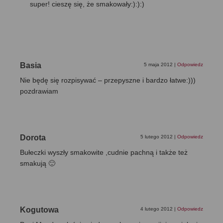
super! cieszę się, że smakowały:):):)
Basia
5 maja 2012
|
Odpowiedz
Nie będę się rozpisywać – przepyszne i bardzo łatwe:)))
pozdrawiam
Dorota
5 lutego 2012
|
Odpowiedz
Bułeczki wyszły smakowite ,cudnie pachną i także też
smakują 🙂
Kogutowa
4 lutego 2012
|
Odpowiedz