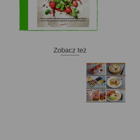
Zobacz też
Domowy ketchup (bez
Tarta francuska z
cukru)
cebulą i pomidorem
Zupa kurkowa z
Domowe żelki
selerem i pietruszką
Zapiekany naleśnik z
mięsem i pieczarkami. I
Gołąbki z cukinii
prosta sałatka
Najprostszy klasyczny
chlebek bananowy
Kotlety ruskie
(zawsze się uda!)