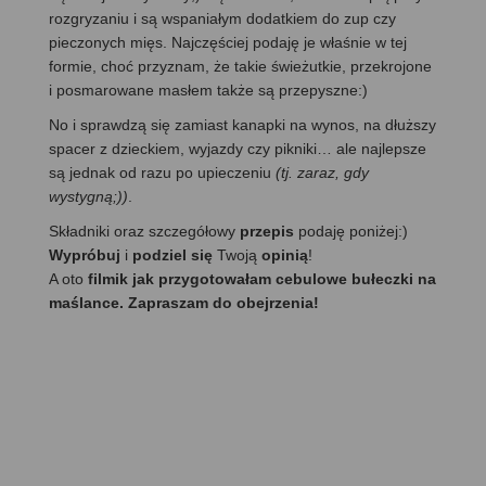
rozgryzaniu i są wspaniałym dodatkiem do zup czy
pieczonych mięs. Najczęściej podaję je właśnie w tej
formie, choć przyznam, że takie świeżutkie, przekrojone
i posmarowane masłem także są przepyszne:)
No i sprawdzą się zamiast kanapki na wynos, na dłuższy
spacer z dzieckiem, wyjazdy czy pikniki… ale najlepsze
są jednak od razu po upieczeniu
(tj. zaraz, gdy
wystygną;))
.
Składniki oraz szczegółowy
przepis
podaję poniżej:)
Wypróbuj
i
podziel się
Twoją
opinią
!
A oto
filmik jak przygotowałam cebulowe bułeczki na
maślance. Zapraszam do obejrzenia!