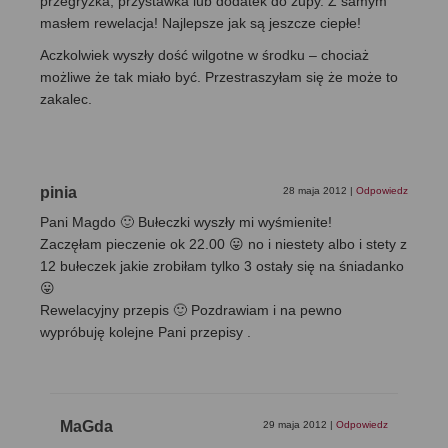
przegryzka, przystawka lub dodatek do zupy. Z samym
masłem rewelacja! Najlepsze jak są jeszcze ciepłe!
Aczkolwiek wyszły dość wilgotne w środku – chociaż
możliwe że tak miało być. Przestraszyłam się że może to
zakalec.
pinia
28 maja 2012
|
Odpowiedz
Pani Magdo 🙂 Bułeczki wyszły mi wyśmienite!
Zaczęłam pieczenie ok 22.00 😛 no i niestety albo i stety z
12 bułeczek jakie zrobiłam tylko 3 ostały się na śniadanko
😛
Rewelacyjny przepis 🙂 Pozdrawiam i na pewno
wypróbuję kolejne Pani przepisy .
MaGda
29 maja 2012
|
Odpowiedz