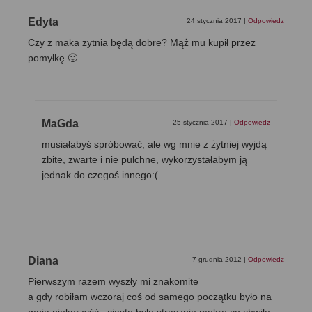
Edyta
24 stycznia 2017
|
Odpowiedz
Czy z maka zytnia będą dobre? Mąż mu kupił przez
pomyłkę 🙂
MaGda
25 stycznia 2017
|
Odpowiedz
musiałabyś spróbować, ale wg mnie z żytniej wyjdą
zbite, zwarte i nie pulchne, wykorzystałabym ją
jednak do czegoś innego:(
Diana
7 grudnia 2012
|
Odpowiedz
Pierwszym razem wyszły mi znakomite
a gdy robiłam wczoraj coś od samego początku było na