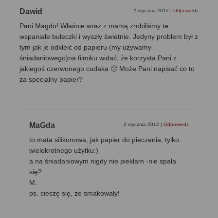
Dawid
2 stycznia 2012
|
Odpowiedz
Pani Magdo! Właśnie wraz z mamą zrobiliśmy te
wspaniałe bułeczki i wyszły świetnie. Jedyny problem był z
tym jak je odkleić od papieru (my używamy
śniadaniowego)na filmiku widać, że korzysta Pani z
jakiegoś czerwonego cudaka 🙂 Może Pani napisać co to
za specjalny papier?
MaGda
2 stycznia 2012
|
Odpowiedz
to mata silikonowa, jak papier do pieczenia, tylko
wielokrotnego użytku:)
a na śniadaniowym nigdy nie piekłam -nie spala
się?
M.
ps. cieszę się, ze smakowały!