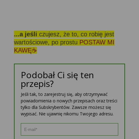
...a jeśli
czujesz, że to, co robię jest
wartościowe, po prostu
POSTAW MI
KAWĘ☕
Podobał Ci się ten
przepis?
Jeśli tak, to zarejestruj się, aby otrzymywać
powiadomienia o nowych przepisach oraz treści
tylko dla Subskrybentów. Zawsze możesz się
wypisać. Nie ujawnię nikomu Twojego adresu.