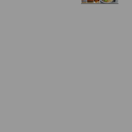
Zapiekany naleśnik z
mięsem i pieczarkami. I
Gołąbki z cukinii
prosta sałatka
Najprostszy klasyczny
chlebek bananowy
Kotlety ruskie
(zawsze się uda!)