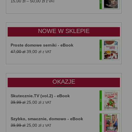
Zakres
15,00
zł
–
50,00
zł
z VAT
cen:
od
15,00 zł
do
NOWE W SKLEPIE
50,00 zł
Proste domowe serniki - eBook
Pierwotna
Aktualna
47,00
zł
39,00
zł
z VAT
cena
cena
wynosiła:
wynosi:
47,00 zł.
39,00 zł.
OKAZJE
Skutecznie.TV (vol.2) - eBook
Pierwotna
Aktualna
39,99
zł
25,00
zł
z VAT
cena
cena
wynosiła:
wynosi:
Szybko, smacznie, domowo - eBook
39,99 zł.
25,00 zł.
Pierwotna
Aktualna
39,99
zł
25,00
zł
z VAT
cena
cena