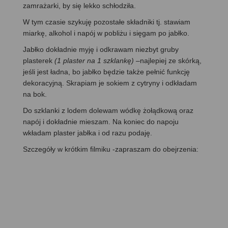
zamrażarki, by się lekko schłodziła.
W tym czasie szykuję pozostałe składniki tj. stawiam
miarkę, alkohol i napój w pobliżu i sięgam po jabłko.
Jabłko dokładnie myję i odkrawam niezbyt gruby
plasterek
(1 plaster na 1 szklankę)
–
najlepiej ze skórką,
jeśli jest ładna, bo jabłko będzie także pełnić funkcję
dekoracyjną. Skrapiam je sokiem z cytryny i odkładam
na bok.
Do szklanki z lodem dolewam wódkę żołądkową oraz
napój i dokładnie mieszam. Na koniec do napoju
wkładam plaster jabłka i od razu podaję.
Szczegóły w krótkim filmiku -zapraszam do obejrzenia: