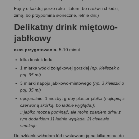
Fajny o każdej porze roku –latem, bo rzeźwi i chłodzi,
zimą, bo przypomina słoneczne, letnie dni;)
Delikatny drink miętowo-
jabłkowy
czas przygotowania:
5-10 minut
kilka kostek lodu
1 miarka wódki żołądkowej gorzkiej
(np. kieliszek o
poj. 35 ml)
3 miarki napoju jabłkowo-miętowego
(np. 3 kieliszki o
poj. 35 ml)
opcjonalnie: 1 niezbyt gruby plaster jabłka
(najlepiej z
czerwoną skórką, bo ładnie wygląda;))
:: jabłko można pominąć, ale moim zdaniem drink z
tym dodatkiem 1) ładnie wygląda, 2) ciekawie
smakuje
Do szklanki wkładam lód i wstawiam ją na kilka minut do