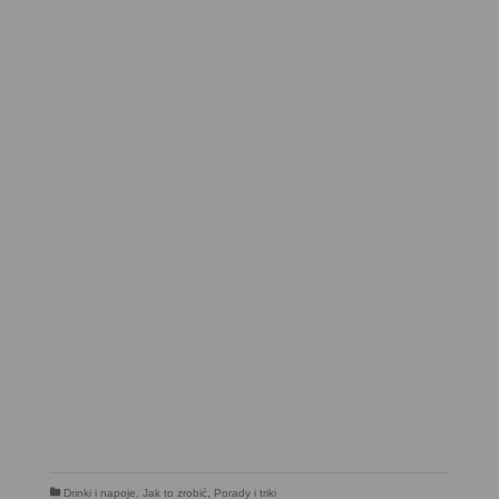
Drinki i napoje
,
Jak to zrobić
,
Porady i triki