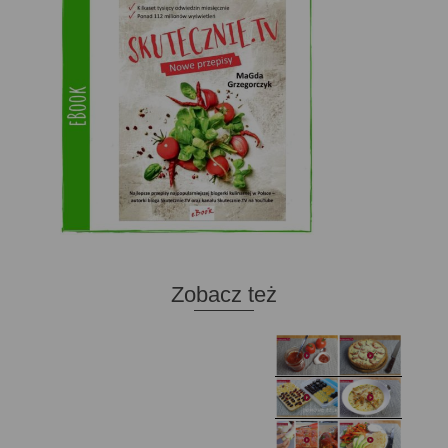
Zobacz też
Domowy ketchup (bez
Tarta francuska z
cukru)
cebulą i pomidorem
Zupa kurkowa z
Domowe żelki
selerem i pietruszką