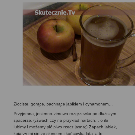
Złociste, gorące, pachnące jabłkiem i cynamonem…
Przyjemna, jesienno-zimowa rozgrzewka po dłuższym
spacerze, łyżwach czy na przykład nartach… o ile
lubimy i możemy pić piwo rzecz jasna;) Zapach jabłek,
kojarzy mi się ze słońcem i końcówką lata, a to