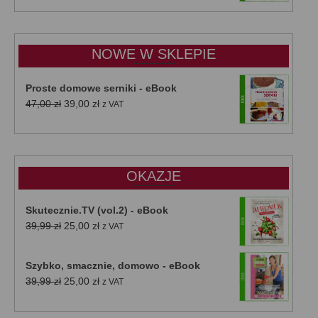
od
15,00 zł
do
NOWE W SKLEPIE
50,00 zł
Proste domowe serniki - eBook
Pierwotna
Aktualna
47,00
zł
39,00
zł
z VAT
cena
cena
wynosiła:
wynosi:
47,00 zł.
39,00 zł.
OKAZJE
Skutecznie.TV (vol.2) - eBook
Pierwotna
Aktualna
39,99
zł
25,00
zł
z VAT
cena
cena
wynosiła:
wynosi:
Szybko, smacznie, domowo - eBook
39,99 zł.
25,00 zł.
Pierwotna
Aktualna
39,99
zł
25,00
zł
z VAT
cena
cena
wynosiła:
wynosi: