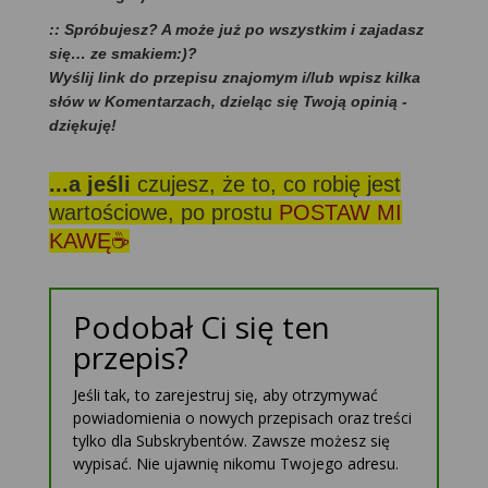
:: Spróbujesz? A może już po wszystkim i zajadasz
się… ze smakiem:)?
Wyślij link do przepisu znajomym i/lub wpisz kilka
słów w Komentarzach, dzieląc się Twoją opinią -
dziękuję!
...a jeśli
czujesz, że to, co robię jest
wartościowe, po prostu
POSTAW MI
KAWĘ☕
Podobał Ci się ten
przepis?
Jeśli tak, to zarejestruj się, aby otrzymywać
powiadomienia o nowych przepisach oraz treści
tylko dla Subskrybentów. Zawsze możesz się
wypisać. Nie ujawnię nikomu Twojego adresu.