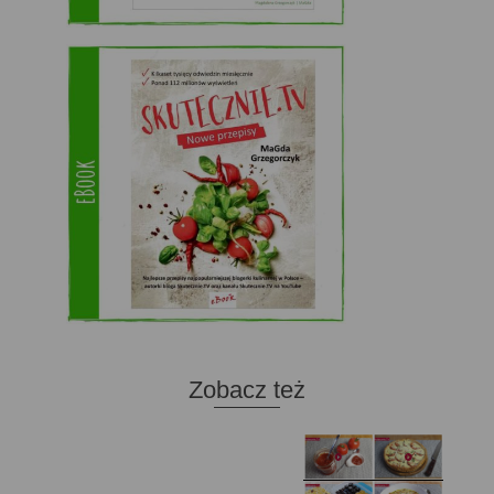
Zobacz też
Domowy ketchup (bez
Tarta francuska z
cukru)
cebulą i pomidorem