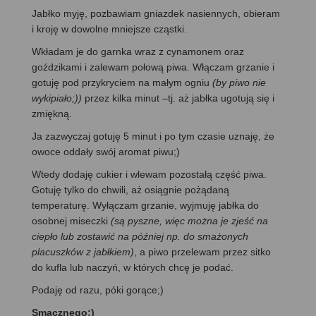
Jabłko myję, pozbawiam gniazdek nasiennych, obieram
i kroję w dowolne mniejsze cząstki.
Wkładam je do garnka wraz z cynamonem oraz
goździkami i zalewam połową piwa. Włączam grzanie i
gotuję pod przykryciem na małym ogniu
(by piwo nie
wykipiało;))
przez kilka minut –tj. aż jabłka ugotują się i
zmiękną.
Ja zazwyczaj gotuję 5 minut i po tym czasie uznaję, że
owoce oddały swój aromat piwu;)
Wtedy dodaję cukier i wlewam pozostałą część piwa.
Gotuję tylko do chwili, aż osiągnie pożądaną
temperaturę. Wyłączam grzanie, wyjmuję jabłka do
osobnej miseczki
(są pyszne, więc można je zjeść na
ciepło lub zostawić na później np. do smażonych
placuszków z jabłkiem)
, a piwo przelewam przez sitko
do kufla lub naczyń, w których chcę je podać.
Podaję od razu, póki gorące;)
Smacznego:)