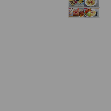
Zupa kurkowa z
Domowe żelki
selerem i pietruszką
Zapiekany naleśnik z
mięsem i pieczarkami. I
Gołąbki z cukinii
prosta sałatka
Najprostszy klasyczny
chlebek bananowy
Kotlety ruskie
(zawsze się uda!)