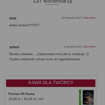
137 komentarzy
ewa
22 listopada 2012
|
Odpowiedz
piwko prima!!!!!!!!!!!!!
amon
12 grudnia 2011
|
Odpowiedz
Bardzo ciekawe… Zastanawia mnie jak to smakuje 🙂
Chyba ciekawość zmusi mnie do wypróbowania.
KAWA DLA TWÓRCY
Postaw Mi Kawę
Zakres
15,00
zł
–
50,00
zł
z VAT
cen: