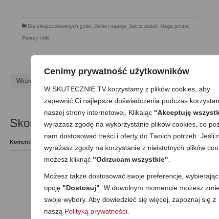
Dla niespodziewanych gości
,
Drinki i napoje
,
Jak to zrobić
,
Mega proste
,
Porady i triki
Cenimy prywatność użytkowników
Wcześniejszy
Następny
W SKUTECZNIE.TV korzystamy z plików cookies, aby
zapewnić Ci najlepsze doświadczenia podczas korzystan
naszej strony internetowej. Klikając
"Akceptuję wszystk
Skomentuj
wyrażasz zgodę na wykorzystanie plików cookies, co poz
nam dostosować treści i oferty do Twoich potrzeb. Jeśli n
Komentarz
wyrażasz zgody na korzystanie z nieistotnych plików coo
możesz kliknąć
"Odrzucam wszystkie"
.
Możesz także dostosować swoje preferencje, wybierając
opcję
"Dostosuj"
. W dowolnym momencie możesz zmie
swoje wybory. Aby dowiedzieć się więcej, zapoznaj się z
naszą
Polityką prywatności
.