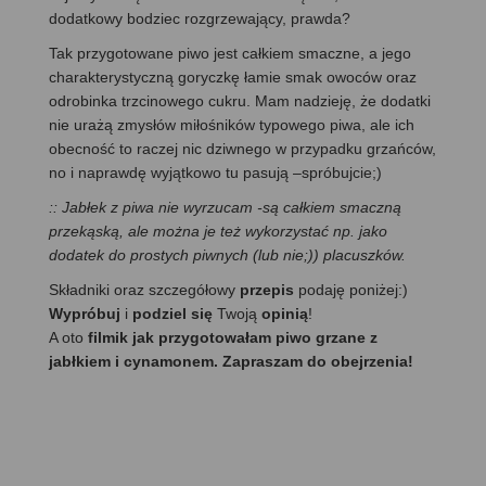
dodatkowy bodziec rozgrzewający, prawda?
Tak przygotowane piwo jest całkiem smaczne, a jego
charakterystyczną goryczkę łamie smak owoców oraz
odrobinka trzcinowego cukru. Mam nadzieję, że dodatki
nie urażą zmysłów miłośników typowego piwa, ale ich
obecność to raczej nic dziwnego w przypadku grzańców,
no i naprawdę wyjątkowo tu pasują –spróbujcie;)
:: Jabłek z piwa nie wyrzucam -są całkiem smaczną
przekąską, ale można je też wykorzystać np. jako
dodatek do prostych piwnych (lub nie;)) placuszków.
Składniki oraz szczegółowy
przepis
podaję poniżej:)
Wypróbuj
i
podziel się
Twoją
opinią
!
A oto
filmik jak przygotowałam piwo grzane z
jabłkiem i cynamonem. Zapraszam do obejrzenia!