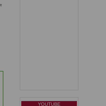
ię
YOUTUBE