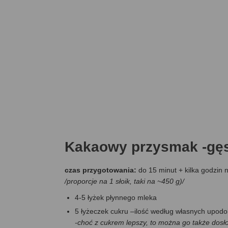
Kakaowy przysmak -gę
czas przygotowania:
do 15 minut + kilka godzin 
/proporcje na 1 słoik, taki na ~450 g)/
4-5 łyżek płynnego mleka
5 łyżeczek cukru –ilość według własnych upodob
-choć z cukrem lepszy, to można go także dosł