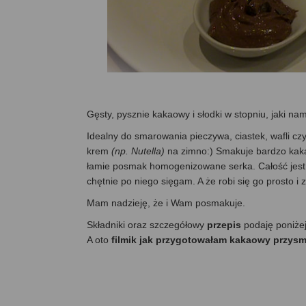
Gęsty, pysznie kakaowy i słodki w stopniu, jaki 
Idealny do smarowania pieczywa, ciastek, wafli 
krem
(np. Nutella)
na zimno:) Smakuje bardzo kaka
łamie posmak homogenizowane serka. Całość jest b
chętnie po niego sięgam. A że robi się go prosto i 
Mam nadzieję, że i Wam posmakuje.
Składniki oraz szczegółowy
przepis
podaję poniże
A oto
filmik jak przygotowałam kakaowy przysm