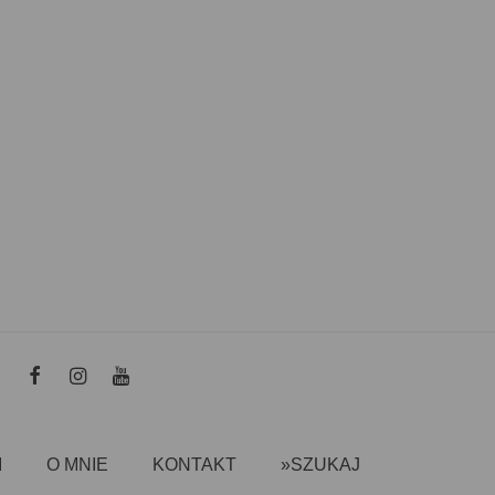
I
O MNIE
KONTAKT
»SZUKAJ