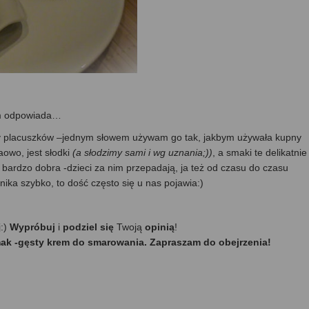
nam odpowiada…
czy placuszków –jednym słowem używam go tak, jakbym używała kupny
owo, jest słodki
(a słodzimy sami i wg uznania;))
, a smaki te delikatnie
ardzo dobra -dzieci za nim przepadają, ja też od czasu do czasu
znika szybko, to dość często się u nas pojawia:)
j:)
Wypróbuj
i
podziel się
Twoją
opinią
!
ak -gęsty krem do smarowania. Zapraszam do obejrzenia!