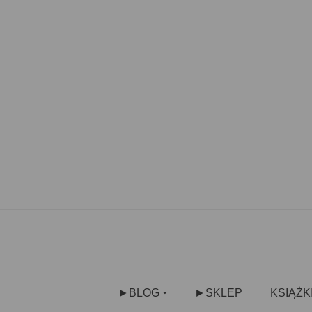
►BLOG
►SKLEP
KSIĄŻK