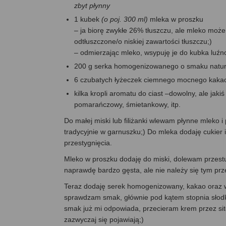
zbyt płynny
1 kubek
(o poj. 300 ml)
mleka w proszku
– ja biorę zwykłe 26% tłuszczu, ale mleko może
odtłuszczone/o niskiej zawartości tłuszczu;)
– odmierzając mleko, wsypuję je do kubka luźno, 
200 g serka homogenizowanego o smaku natu
6 czubatych łyżeczek ciemnego mocnego kaka
kilka kropli aromatu do ciast –dowolny, ale ja
pomarańczowy, śmietankowy, itp.
Do małej miski lub filiżanki wlewam płynne mleko 
tradycyjnie w garnuszku;) Do mleka dodaję cukier 
przestygnięcia.
Mleko w proszku dodaję do miski, dolewam przest
naprawdę bardzo gęsta, ale nie należy się tym prze
Teraz dodaję serek homogenizowany, kakao oraz w
sprawdzam smak, głównie pod kątem stopnia słodko
smak już mi odpowiada, przecieram krem przez sit
zazwyczaj się pojawiają;)