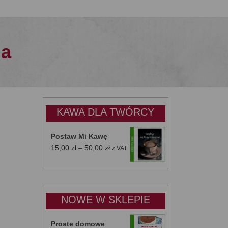
ia
KAWA DLA TWÓRCY
Postaw Mi Kawę
Zakres
15,00
zł
–
50,00
zł
z VAT
cen:
od
15,00 zł
do
NOWE W SKLEPIE
50,00 zł
Proste domowe