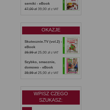
serniki - eBook
Pierwotna
Aktualna
47,00
zł
39,00
zł
z VAT
cena
cena
wynosiła:
wynosi:
47,00 zł.
39,00 zł.
OKAZJE
Skutecznie.TV (vol.2) -
eBook
Pierwotna
Aktualna
39,99
zł
25,00
zł
z VAT
cena
cena
Szybko, smacznie,
wynosiła:
wynosi:
domowo - eBook
39,99 zł.
25,00 zł.
Pierwotna
Aktualna
39,99
zł
25,00
zł
z VAT
cena
cena
wynosiła:
wynosi:
39,99 zł.
25,00 zł.
WPISZ CZEGO
SZUKASZ: