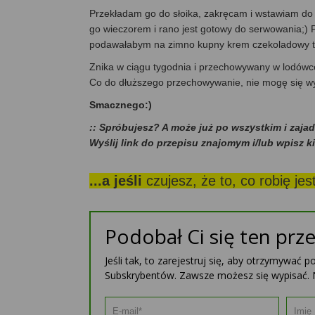
Przekładam go do słoika, zakręcam i wstawiam do lod
go wieczorem i rano jest gotowy do serwowania;) Po
podawałabym na zimno kupny krem czekoladowy ty
Znika w ciągu tygodnia i przechowywany w lodówc
Co do dłuższego przechowywanie, nie mogę się wyp
Smacznego:)
:: Spróbujesz? A może już po wszystkim i zaja
Wyślij link do przepisu znajomym i/lub wpisz k
...a jeśli
czujesz, że to, co robię je
Podobał Ci się ten prze
Jeśli tak, to zarejestruj się, aby otrzymywać 
Subskrybentów. Zawsze możesz się wypisać. 