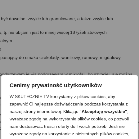
 być dowolne: zwykłe lub granulowane, a także zwykłe lub
tj. nie ubijam i jest to mniej więcej 18 łyżek stołowych
ralnym
o
kiś pasujący do smaku czekolady: waniliowy, rumowy, migdałowy,
i podgrzewam je –ja podgrzewam w mikrofali, bo szybciej, ale można
i mieszam tak, by się dokładnie rozpuścił. Odstawiam do lekkiego
Cenimy prywatność użytkowników
W SKUTECZNIE.TV korzystamy z plików cookies, aby
udzone mleko z cukrem i mieszam na gęstą, lepką masę –będzie
zapewnić Ci najlepsze doświadczenia podczas korzystania z
jmować, bo rozcieńczą ją kolejne składniki;)
naszej strony internetowej. Klikając
"Akceptuję wszystkie"
,
ybrany aromat i dokładnie mieszam –najlepiej mikserem. Następnie
wyrażasz zgodę na wykorzystanie plików cookies, co pozwoli
ści i aromatu -jeśli trzeba, dosładzam lub dodaję jeszcze aromatu. G
nam dostosować treści i oferty do Twoich potrzeb. Jeśli nie
o tak, by pozbyć się zbędnych grudek z mleka w proszku, które
wyrażasz zgody na korzystanie z nieistotnych plików cookies,