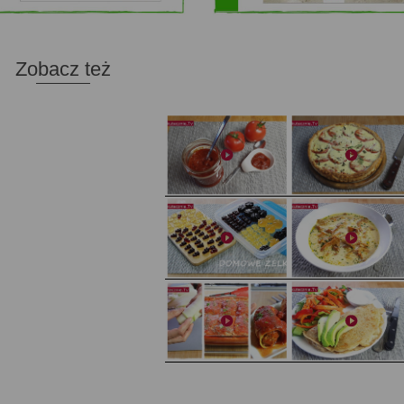
Zobacz też
Domowy ketchup (bez cukru)
Tarta francuska z cebulą i pomidorem
Domowe żelki
Zupa kurkowa z selerem i pietruszką
Zapiekany naleśnik z mięsem i pieczarkami. I pro
Gołąbki z cukinii
sałatka