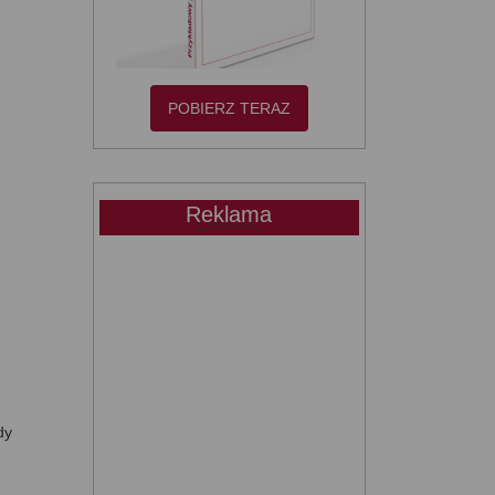
POBIERZ TERAZ
Reklama
dy