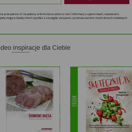
ę na przesyłanie mi na podany w formularzu adres e-mail informacji o upominkach, nowościach,
 zgodę mogę w każdej chwili wycofać, a szczegóły związane z przetwarzaniem moich danych osobowych
ideo inspiracje dla Ciebie