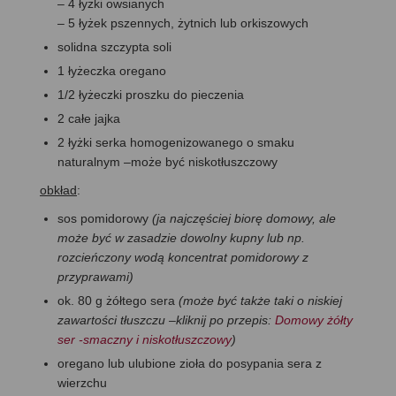
– 4 łyżki owsianych
– 5 łyżek pszennych, żytnich lub orkiszowych
solidna szczypta soli
1 łyżeczka oregano
1/2 łyżeczki proszku do pieczenia
2 całe jajka
2 łyżki serka homogenizowanego o smaku
naturalnym –może być niskotłuszczowy
obkład
:
sos pomidorowy
(ja najczęściej biorę domowy, ale
może być w zasadzie dowolny kupny lub np.
rozcieńczony wodą koncentrat pomidorowy z
przyprawami)
ok. 80 g żółtego sera
(może być także taki o niskiej
zawartości tłuszczu –kliknij po przepis:
Domowy żółty
ser -smaczny i niskotłuszczowy
)
oregano lub ulubione zioła do posypania sera z
wierzchu