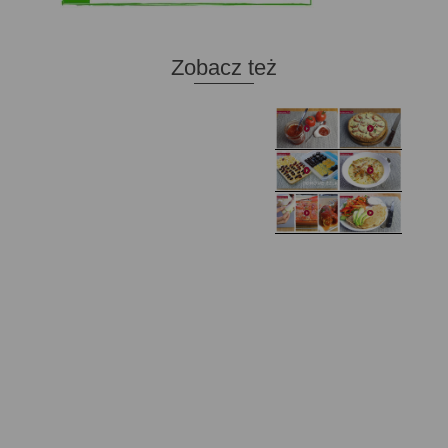
Zobacz też
Domowy ketchup (bez
Tarta francuska z
cukru)
cebulą i pomidorem
Zupa kurkowa z
Domowe żelki
selerem i pietruszką
Zapiekany naleśnik z
mięsem i pieczarkami. I
Gołąbki z cukinii
prosta sałatka
Najprostszy klasyczny
chlebek bananowy
Kotlety ruskie
(zawsze się uda!)