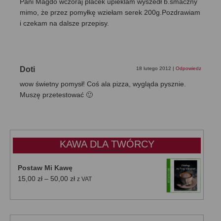
Pani Magdo wczoraj placek upieklam wyszedł b.smaczny
mimo, że przez pomyłkę wziełam serek 200g.Pozdrawiam
i czekam na dalsze przepisy.
Doti
18 lutego 2012
|
Odpowiedz
wow świetny pomysł! Coś ala pizza, wygląda pysznie.
Muszę przetestować 🙂
KAWA DLA TWÓRCY
Postaw Mi Kawę
Zakres
15,00
zł
–
50,00
zł
z VAT
cen:
od
15,00 zł