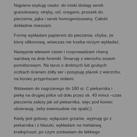
Najpierw szykuję ciasto: do miski dodaję serek
granulowany, otręby, sól, oregano, proszek do
pieczenia, jajka i serek homogenizowany. Całość
dokładnie mieszam.
Formę wykładam papierem do pieczenia, chyba, że
biorę silikonową, wówczas nie trzeba niczym wykładać.
Następnie wlewam ciasto i rozprowadzam równą
warstwą na dnie foremki. Smaruję z wierzchu sosem
pomidorowym. Na tarce o drobnych lub grubych
oczkach ścieram żółty ser i posypuję placek z wierzchu,
na koniec przyprószam ziołami.
Wstawiam do nagrzanego do 180 st. C piekarnika i
piekę na drugiej półce od dołu przez ok. 40 minut –czas
pieczenia zależy jak od piekarnika, więc pod koniec
obserwuję, żeby ewentualnie nie spalić;)
Kiedy jest gotowy, wyłączam grzanie, wyjmuję go z
piekarnika i z blaszki, wykładam na metalową
kratkę/ruszt, po czym zostawiam do lekkiego