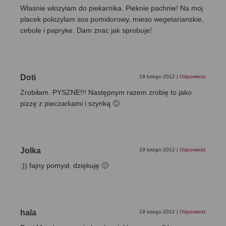
Wlasnie wlozylam do piekarnika. Pieknie pachnie! Na moj
placek polozylam sos pomidorowy, mieso wegetarianskie,
cebule i papryke. Dam znac jak sprobuje!
Doti
19 lutego 2012
|
Odpowiedz
Zrobiłam. PYSZNE!!! Następnym razem zrobię to jako
pizzę z pieczarkami i szynką 🙂
Jolka
19 lutego 2012
|
Odpowiedz
:)) fajny pomysł, dziękuję 🙂
hala
19 lutego 2012
|
Odpowiedz