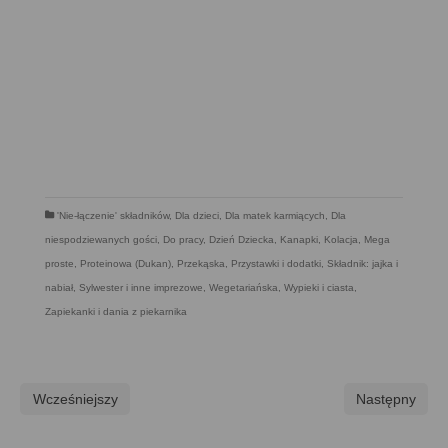
'Nie-łączenie' składników
,
Dla dzieci
,
Dla matek karmiących
,
Dla
niespodziewanych gości
,
Do pracy
,
Dzień Dziecka
,
Kanapki
,
Kolacja
,
Mega
proste
,
Proteinowa (Dukan)
,
Przekąska
,
Przystawki i dodatki
,
Składnik: jajka i
nabiał
,
Sylwester i inne imprezowe
,
Wegetariańska
,
Wypieki i ciasta
,
Zapiekanki i dania z piekarnika
Wcześniejszy
Następny