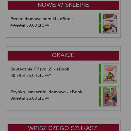
do
NOWE W SKLEPIE
50,00 zł
Proste domowe serniki - eBook
Pierwotna
Aktualna
47,00
zł
39,00
zł
z VAT
cena
cena
wynosiła:
wynosi:
47,00 zł.
39,00 zł.
OKAZJE
Skutecznie.TV (vol.2) - eBook
Pierwotna
Aktualna
39,99
zł
25,00
zł
z VAT
cena
cena
wynosiła:
wynosi:
Szybko, smacznie, domowo - eBook
39,99 zł.
25,00 zł.
Pierwotna
Aktualna
39,99
zł
25,00
zł
z VAT
cena
cena
wynosiła:
wynosi:
39,99 zł.
25,00 zł.
WPISZ CZEGO SZUKASZ: