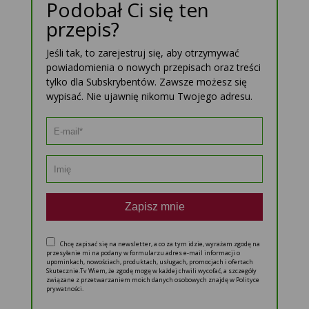
Podobał Ci się ten
przepis?
Jeśli tak, to zarejestruj się, aby otrzymywać
powiadomienia o nowych przepisach oraz treści
tylko dla Subskrybentów. Zawsze możesz się
wypisać. Nie ujawnię nikomu Twojego adresu.
Zapisz mnie
Chcę zapisać się na newsletter, a co za tym idzie, wyrażam zgodę na
przesyłanie mi na podany w formularzu adres e-mail informacji o
upominkach, nowościach, produktach, usługach, promocjach i ofertach
Skutecznie.Tv Wiem, że zgodę mogę w każdej chwili wycofać, a szczegóły
związane z przetwarzaniem moich danych osobowych znajdę w Polityce
prywatności.