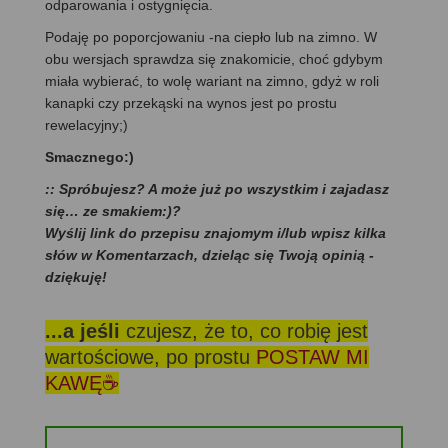
odparowania i ostygnięcia.
Podaję po poporcjowaniu -na ciepło lub na zimno. W
obu wersjach sprawdza się znakomicie, choć gdybym
miała wybierać, to wolę wariant na zimno, gdyż w roli
kanapki czy przekąski na wynos jest po prostu
rewelacyjny;)
Smacznego:)
:: Spróbujesz? A może już po wszystkim i zajadasz
się… ze smakiem:)?
Wyślij link do przepisu znajomym i/lub wpisz kilka
słów w Komentarzach, dzieląc się Twoją opinią -
dziękuję!
...a jeśli
czujesz, że to, co robię jest
wartościowe, po prostu
POSTAW MI
KAWĘ☕