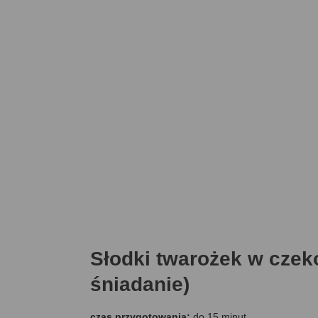
Słodki twarożek w cze
śniadanie)
czas przygotowania:
do 15 minut