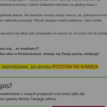
by delikatnie kremowy. Całość dokładnie mieszam na gładką masę o
połowie placka. Na twarożku można ułożyć owoce, np. pokrojone w ma
atrz składniki powyżej)
. Placek zawijam wokół nadzienia –dość ściśle,
 sprawdzi się także jako przekąska na wynos np. do pracy lub do szkoły
dasz się… ze smakiem:)?
ilka słów w Komentarzach, dzieląc się Twoją opinią -dziękuję!
st wartościowe, po prostu
POSTAW MI KAWĘ☕
pis?
powiadomienia o nowych przepisach oraz treści tylko dla
Nie ujawnię nikomu Twojego adresu.