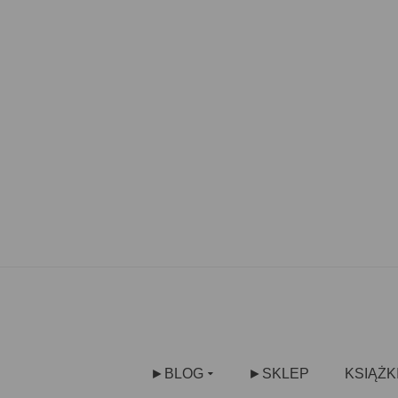
►BLOG
►SKLEP
KSIĄŻK