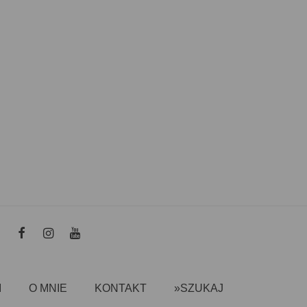
I
O MNIE
KONTAKT
»SZUKAJ