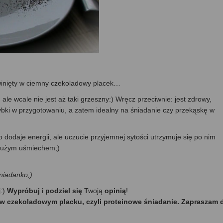
awinięty w ciemny czekoladowy placek…
le wcale nie jest aż taki grzeszny:) Wręcz przeciwnie: jest zdrowy,
ybki w przygotowaniu, a zatem idealny na śniadanie czy przekąskę w
 dodaje energii, ale uczucie przyjemnej sytości utrzymuje się po nim
uuużym uśmiechem;)
niadanko;)
j:)
Wypróbuj
i
podziel się
Twoją
opinią
!
k w czekoladowym placku, czyli proteinowe śniadanie. Zapraszam 