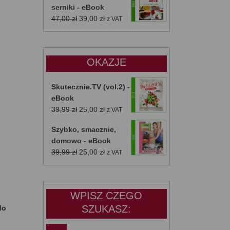
serniki - eBook
Pierwotna
Aktualna
47,00
zł
39,00
zł
z VAT
cena
cena
wynosiła:
wynosi:
47,00 zł.
39,00 zł.
OKAZJE
Skutecznie.TV (vol.2) -
eBook
Pierwotna
Aktualna
39,99
zł
25,00
zł
z VAT
cena
cena
Szybko, smacznie,
wynosiła:
wynosi:
domowo - eBook
39,99 zł.
25,00 zł.
Pierwotna
Aktualna
39,99
zł
25,00
zł
z VAT
cena
cena
wynosiła:
wynosi:
39,99 zł.
25,00 zł.
WPISZ CZEGO
SZUKASZ:
do