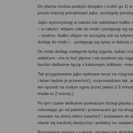
Do placka można podejść dwojako i zrobić go 1) w we
prostu inaczej potraktować jajko, szczegóły poniżej
Jajko wykorzystuję w całości lub oddzielam białko o
– w całości: wbijam całe do miski i postępuję wg op
– osobno: białko ubijam ze szczyptą soli na szty
dodaję do miski i… postępuję wg opisu w dalszej c
Do miski dodaję następnie łyżkę jogurtu, kakao or
widelcem –ma to być płynne i nie powinno się ciągną
bardzo delikatnie łączę z kakaowym żółtkiem –miesz
Tak przygotowane jajko wylewam teraz na rozgrzan
i łatwo będzie je przewrócić), rozprowadzam tak,
ten sposób na małym ogniu przez jakieś 2-3 minuty,
trwało to 2 minuty;)
Po tym czasie delikatnie podważam brzegi placka
odsuwając go od patelni)
i przewracam go na drugą
zsuwam na zimny talerz
(ważne!)
i zostawiam do le
stanie się bardziej elastyczny i podatny na zawijani
Rozgniatam twaróg z cukrem, miodem lub słodzikiem,