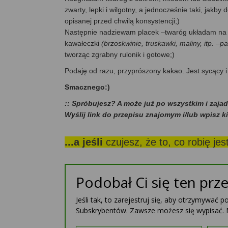
zwarty, lepki i wilgotny, a jednocześnie taki, jak
opisanej przed chwilą konsystencji;)
Następnie nadziewam placek –twaróg układam na 
kawałeczki
(brzoskwinie, truskawki, maliny, itp. –p
tworząc zgrabny rulonik i gotowe;)
Podaję od razu, przyprószony kakao. Jest sycący i
Smacznego:)
:: Spróbujesz? A może już po wszystkim i zaja
Wyślij link do przepisu znajomym i/lub wpisz k
...a jeśli
czujesz, że to, co robię je
Podobał Ci się ten prze
Jeśli tak, to zarejestruj się, aby otrzymywać 
Subskrybentów. Zawsze możesz się wypisać. 