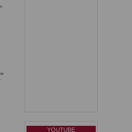
po
ie
w
YOUTUBE