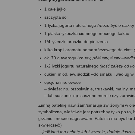
1 całe jajko
szczypta soli
1 łyżka jogurtu naturalnego
(może być o niskiej
1 płaska łyżeczka ciemnego mocnego kakao
1/4 łyżeczki proszku do pieczenia
kilka kropli aromatu pomarańczowego do ciast
ok. 70 g twarogu
(chudy, półtłusty, tłusty –wedł
1-2 łyżki jogurtu naturalnego
(ilość zależy od ko
cukier, miód, ew. słodzik –do smaku i według 
opcjonalnie: owoce
– świeże: np. brzoskwinie, truskawki, maliny,
– lub suszone: np. suszone morele czy żurawin
Zimną patelnię nawilżam/smaruję zwilżonymi w ole
symboliczna, właściwie jest potrzebny tylko po to
grzanie i mocno nagrzewam. Patelnia ma być bardz
skwierczeć;)
…jeśli ktoś ma ochotę lub życzenie, dodaje tłuszcz