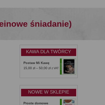
einowe śniadanie)
KAWA DLA TWÓRCY
Postaw Mi Kawę
Zakres
15,00
zł
–
50,00
zł
z VAT
cen:
od
15,00 zł
do
NOWE W SKLEPIE
50,00 zł
Proste domowe