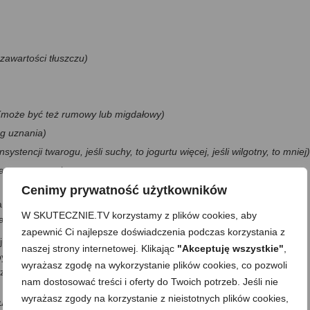
 zawartości tłuszczu)
(może być też rumowy lub migdałowy)
ug uznania)
nsystencji twarogu, jeśli suchy, to jogurtu więcej, jeśli wilgotny, to mniej)
własnego uznania
Cenimy prywatność użytkowników
 mandarynki, pomarańcze
W SKUTECZNIE.TV korzystamy z plików cookies, aby
a
zapewnić Ci najlepsze doświadczenia podczas korzystania z
ju palcami lub ręcznikiem papierowym–ilość tłuszczu naprawdę
naszej strony internetowej. Klikając
"Akceptuję wszystkie"
,
, by placek ładnie odszedł przy przewracaniu na drugą stronę. Włączam
wyrażasz zgodę na wykorzystanie plików cookies, co pozwoli
o gorąca –tak, że gdy kapnę na nią kroplą wody, to zacznie
nam dostosować treści i oferty do Twoich potrzeb. Jeśli nie
wyrażasz zgody na korzystanie z nieistotnych plików cookies,
u nieco więcej;)