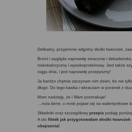
Delikatny, przyjemnie wilgotny słodki twarożek, z
Brzmi i wygląda naprawdę smacznie i dekadencko, a
niskokaloryczny i wysokoproteinowy. Jest także sz
ciągu dnia, i jest naprawdę przepyszny!
Ja bardzo chętnie zaczynam nim dzień, bo nie tylko
długo. Do tego kawka i wkraczam w poranek z d
Mam nadzieję, że i Wam posmakuje!
…nota bene, u mnie pojawi się na walentynkowe ś
Składniki oraz szczegółowy
przepis
podaję poniże
A oto
filmik jak przygotowałam słodki twaroże
obejrzenia!