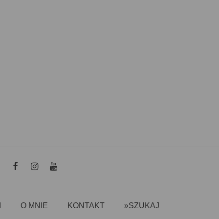
I
O MNIE
KONTAKT
»SZUKAJ