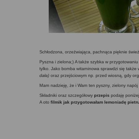
Schłodzona, orzeźwiająca, pachnąca pięknie śwież
Pyszna i zielona;) A także szybka w przygotowaniu
tylko. Jako bomba witaminowa sprawdzi się także
dała)
oraz przejściowym np. przed wiosną, gdy org
Mam nadzieję, że i Wam ten pyszny, zielony napój p
Składniki oraz szczegółowy
przepis
podaję poniże
A oto
filmik jak przygotowałam lemoniadę piet