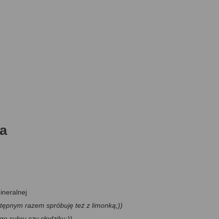
a
neralnej
stępnym razem spróbuję też z limonką;))
go cukru czy słodziku;))