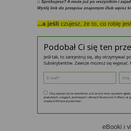
:: Spróbujesz? A może już po wszystkim i zaja
Wyślij link do przepisu znajomym i/lub wpisz k
...a jeśli
czujesz, że to, co robię je
Podobał Ci się ten prze
Jeśli tak, to zarejestruj się, aby otrzymywać 
Subskrybentów. Zawsze możesz się wypisać. 
Chcę zapisać się na newsletter, a co za tym idzie, wyrażam zgod
produktach, usługach, promocjach i ofertach Skutecznie.Tv Wiem, że
znajdę w Polityce prywatności.
eBooki i v