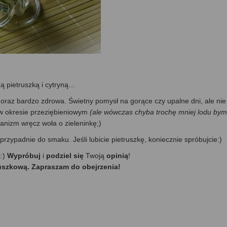
ą pietruszką i cytryną…
 oraz bardzo zdrowa. Świetny pomysł na gorące czy upalne dni, ale nie
 w okresie przeziębieniowym
(ale wówczas chyba trochę mniej lodu bym
anizm wręcz woła o zieleninkę;)
rzypadnie do smaku. Jeśli lubicie pietruszkę, koniecznie spróbujcie:)
j:)
Wypróbuj
i
podziel się
Twoją
opinią
!
ruszkową. Zapraszam do obejrzenia!