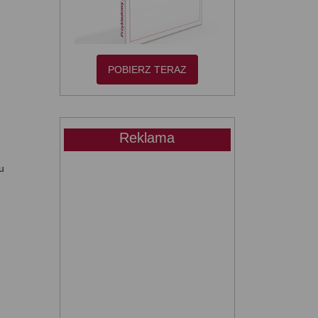
POBIERZ TERAZ
Reklama
u