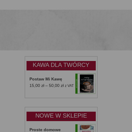
KAWA DLA TWÓRCY
Postaw Mi Kawę
Zakres
15,00
zł
–
50,00
zł
z VAT
cen:
od
15,00 zł
do
NOWE W SKLEPIE
50,00 zł
Proste domowe