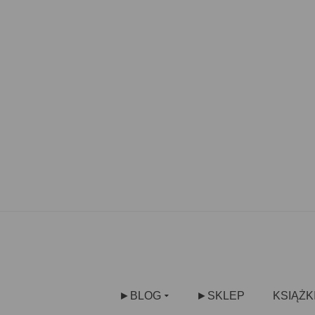
►BLOG
►SKLEP
KSIĄŻK