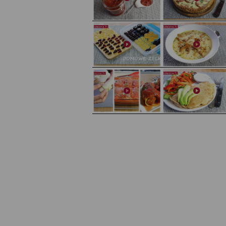
Domowy ketchup (bez cukru)
Tarta francuska z cebulą i pomidorem
Domowe żelki
Zupa kurkowa z selerem i pietruszką
Zapiekany naleśnik z mięsem i pieczarkami. I pro
Gołąbki z cukinii
sałatka