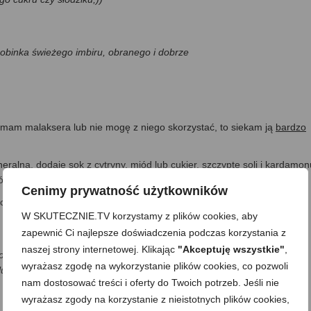
robinka świeżego imbiru, obranego i dobrze
e mam malaksera lub nie mogę z niego skorzystać, to siekam ją
bardzo
alną, dodaję sok z cytryny, miód lub cukier, szczyptę soli i kardamon
ój się spieni, a pietruszka będzie drobno posiekana.
Cenimy prywatność użytkowników
ch szklanek dodaję lód
(np. 1 kostka na szklankę)
, zalewam napojem,
W SKUTECZNIE.TV korzystamy z plików cookies, aby
zapewnić Ci najlepsze doświadczenia podczas korzystania z
naszej strony internetowej. Klikając
"Akceptuję wszystkie"
,
go nie mamy, to myślę, że można po prostu drobniutko posiekać
wyrażasz zgodę na wykorzystanie plików cookies, co pozwoli
lub po prostu słoika z nakrętką i po zakręceniu mocno wstrząsnąć.
nam dostosować treści i oferty do Twoich potrzeb. Jeśli nie
wyrażasz zgody na korzystanie z nieistotnych plików cookies,