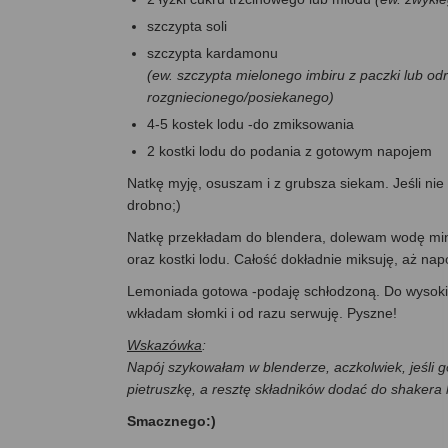
szczypta soli
szczypta kardamonu
(ew. szczypta mielonego imbiru z paczki lub od
rozgniecionego/posiekanego)
4-5 kostek lodu -do zmiksowania
2 kostki lodu do podania z gotowym napojem
Natkę myję, osuszam i z grubsza siekam. Jeśli ni
drobno;­)
Natkę przekładam do blendera, dolewam wodę miner
oraz kostki lodu. Całość dokładnie miksuję, aż nap
Lemoniada gotowa -podaję schłodzoną. Do wysoki
wkładam słomki i od razu serwuję. Pyszne!
Wskazówka
:
Napój szykowałam w blenderze, aczkolwiek, jeśli 
pietruszkę, a resztę składników dodać do shakera 
Smacznego:)