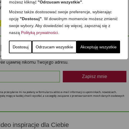
dasz się… ze smakiem:)?
możesz kliknąć
"Odrzucam wszystkie"
.
ilka słów w Komentarzach, dzieląc się Twoją opinią -dziękuję!
Możesz także dostosować swoje preferencje, wybierając
opcję
"Dostosuj"
. W dowolnym momencie możesz zmienić
st wartościowe, po prostu
POSTAW MI KAWĘ☕
swoje wybory. Aby dowiedzieć się więcej, zapoznaj się z
naszą
Polityką prywatności
.
pis?
Dostosuj
Odrzucam wszystkie
Akceptuję wszystkie
powiadomienia o nowych przepisach oraz treści tylko dla
Nie ujawnię nikomu Twojego adresu.
Zapisz mnie
ę na przesyłanie mi na podany w formularzu adres e-mail informacji o upominkach, nowościach,
 zgodę mogę w każdej chwili wycofać, a szczegóły związane z przetwarzaniem moich danych osobowych
ideo inspiracje dla Ciebie