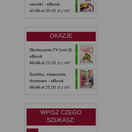
serniki - eBook
Pierwotna
Aktualna
47,00
zł
39,00
zł
z VAT
cena
cena
wynosiła:
wynosi:
47,00 zł.
39,00 zł.
OKAZJE
Skutecznie.TV (vol.2) -
eBook
Pierwotna
Aktualna
39,99
zł
25,00
zł
z VAT
cena
cena
Szybko, smacznie,
wynosiła:
wynosi:
domowo - eBook
39,99 zł.
25,00 zł.
Pierwotna
Aktualna
39,99
zł
25,00
zł
z VAT
cena
cena
wynosiła:
wynosi:
39,99 zł.
25,00 zł.
WPISZ CZEGO
SZUKASZ: