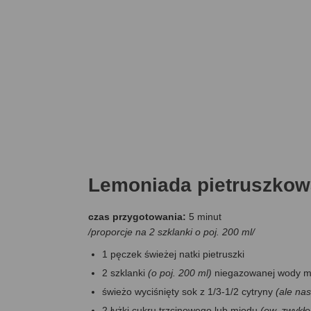
Lemoniada pietruszkow
czas przygotowania:
5 minut
/proporcje na 2 szklanki o poj. 200 ml/
1 pęczek świeżej natki pietruszki
2 szklanki
(o poj. 200 ml)
niegazowanej wody mi
świeżo wyciśnięty sok z 1/3-1/2 cytryny
(ale na
2 łyżki cukru trzcinowego lub miodu
(ew. zwykłe