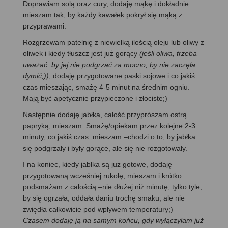
Doprawiam solą oraz cury, dodaję mąkę i dokładnie
mieszam tak, by każdy kawałek pokrył się mąką z
przyprawami.
Rozgrzewam patelnię z niewielką ilością oleju lub oliwy z
oliwek i kiedy tłuszcz jest już gorący
(jeśli oliwa, trzeba
uważać, by jej nie podgrzać za mocno, by nie zaczęła
dymić;))
, dodaję przygotowane paski sojowe i co jakiś
czas mieszając, smażę 4-5 minut na średnim ogniu.
Mają być apetycznie przypieczone i złociste;)
Następnie dodaję jabłka, całość przyprószam ostrą
papryką, mieszam. Smażę/opiekam przez kolejne 2-3
minuty, co jakiś czas mieszam –chodzi o to, by jabłka
się podgrzały i były gorące, ale się nie rozgotowały.
I na koniec, kiedy jabłka są już gotowe, dodaję
przygotowaną wcześniej rukolę, mieszam i krótko
podsmażam z całością –nie dłużej niż minutę, tylko tyle,
by się ogrzała, oddała daniu trochę smaku, ale nie
zwiędła całkowicie pod wpływem temperatury;)
Czasem dodaję ją na samym końcu, gdy wyłączyłam już