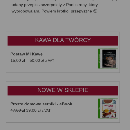
udany przepis zaczerpniety z Pani strony, ktory
wyprobowalam. Powiem krotko, przepyszne 🙂
KAWA DLA TWÓRCY
Postaw Mi Kawę
Zakres
15,00
zł
–
50,00
zł
z VAT
cen:
od
15,00 zł
do
NOWE W SKLEPIE
50,00 zł
Proste domowe serniki - eBook
Pierwotna
Aktualna
47,00
zł
39,00
zł
z VAT
cena
cena
wynosiła:
wynosi:
47,00 zł.
39,00 zł.