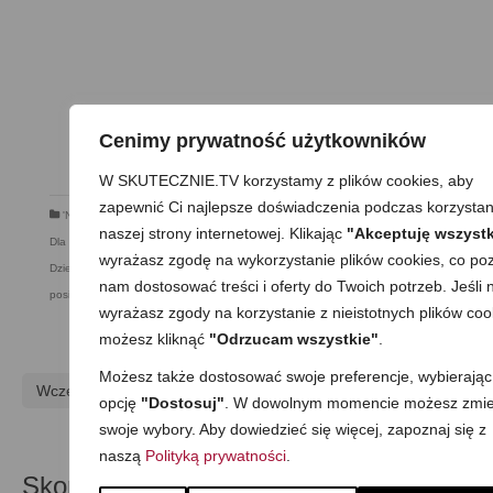
Cenimy prywatność użytkowników
W SKUTECZNIE.TV korzystamy z plików cookies, aby
zapewnić Ci najlepsze doświadczenia podczas korzystan
'Nie-łączenie' składników
,
Bez nabiału i jajek
,
Bezglutenowa
,
Bezmleczna
,
naszej strony internetowej. Klikając
"Akceptuję wszystk
Dla dzieci
,
Dla matek karmiących
,
Dla niespodziewanych gości
,
Do pracy
,
wyrażasz zgodę na wykorzystanie plików cookies, co poz
Dzień Dziecka
,
Kolacja
,
Mega proste
,
Obiad
,
Przekąska
,
Romantyczny
nam dostosować treści i oferty do Twoich potrzeb. Jeśli n
posiłek
,
Składnik: owoce i warzywa
,
Surówki i sałatki
,
Wegetariańska
wyrażasz zgody na korzystanie z nieistotnych plików coo
możesz kliknąć
"Odrzucam wszystkie"
.
Możesz także dostosować swoje preferencje, wybierając
Wcześniejszy
Następny
opcję
"Dostosuj"
. W dowolnym momencie możesz zmie
swoje wybory. Aby dowiedzieć się więcej, zapoznaj się z
naszą
Polityką prywatności
.
Skomentuj