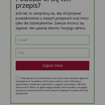
przepis?
Jeśli tak, to zarejestruj się, aby otrzymywać
powiadomienia o nowych przepisach oraz treści
tylko dla Subskrybentów. Zawsze możesz się
wypisać. Nie ujawnię nikomu Twojego adresu.
Zapisz mnie
Chcę zapisać się na newsletter, a co za tym idzie, wyrażam zgodę na
przesyłanie mi na podany w formularzu adres e-mail informacji o
upominkach, nowościach, produktach, usługach, promocjach i ofertach
Skutecznie.Tv Wiem, że zgodę mogę w każdej chwili wycofać, a szczegóły
związane z przetwarzaniem moich danych osobowych znajdę w Polityce
prywatności.