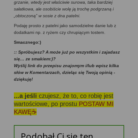
grzanie, wtedy jest właściwie surowa, taka bardziej
sałatkowa, ale osobiście wolę ją trochę podgrzaną i
„obtoczoną” w sosie z dna patelni.
Podaję prosto z patelni jako samodzielne danie lub z
dodatkami np. z ryżem czy chrupiącym tostem.
Smacznego:)
:: Spróbujesz? A może już po wszystkim i zajadasz
się… ze smakiem:)?
Wyślij link do przepisu znajomym i/lub wpisz kilka
słów w Komentarzach, dzieląc się Twoją opinią -
dziękuję!
...a jeśli
czujesz, że to, co robię jest
wartościowe, po prostu
POSTAW MI
KAWĘ☕
Podobał Ci się ten