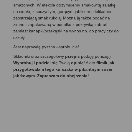
smażonych. W efekcie otrzymujemy smakowitą sałatkę
na ciepło, z soczystym, gorącym jabłkiem i delikatnie
zaostrzającą smak rukolą. Można ją także podać na
zimno i zapakowaną w pudełko z pokrywką zabrać
zamiast kanapki/przekąski na wynos np. do pracy czy do
szkoły.
Jest naprawdę pyszna –spróbujcie!
Składniki oraz szczegółowy
przepis
podaję poniżej:)
Wypróbuj
i
podziel się
Twoją
opinią
! A oto
filmik jak
przygotowałam tego kurczaka w pikantnym sosie
jabłkowym. Zapraszam do obejrzenia!