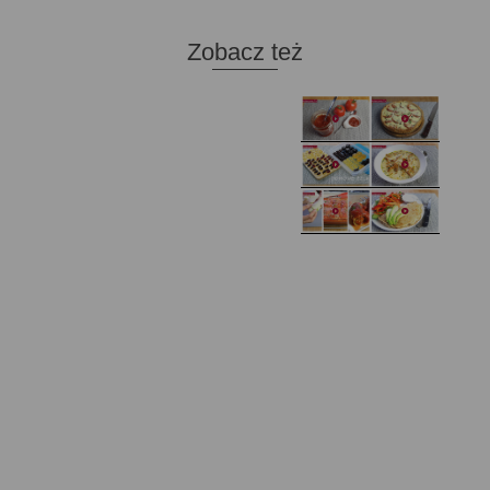
Zobacz też
Domowy ketchup (bez
Tarta francuska z
cukru)
cebulą i pomidorem
Zupa kurkowa z
Domowe żelki
selerem i pietruszką
Zapiekany naleśnik z
mięsem i pieczarkami. I
Gołąbki z cukinii
prosta sałatka
Najprostszy klasyczny
chlebek bananowy
Kotlety ruskie
(zawsze się uda!)