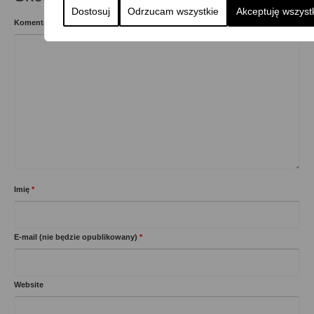
Dostosuj
Odrzucam wszystkie
Akceptuję wszyst
Komentarz
Imię
*
E-mail (nie będzie opublikowany)
*
Website