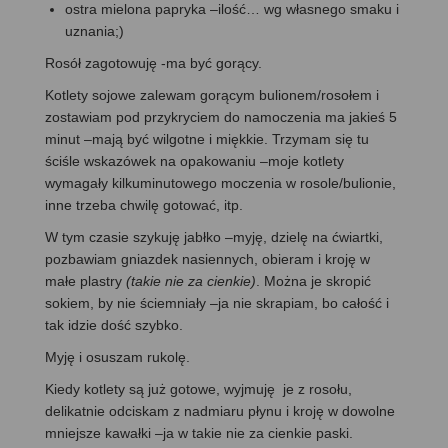
ostra mielona papryka –ilość… wg własnego smaku i
uznania;)
Rosół zagotowuję -ma być gorący.
Kotlety sojowe zalewam gorącym bulionem/rosołem i
zostawiam pod przykryciem do namoczenia ma jakieś 5
minut –mają być wilgotne i miękkie. Trzymam się tu
ściśle wskazówek na opakowaniu –moje kotlety
wymagały kilkuminutowego moczenia w rosole/bulionie,
inne trzeba chwilę gotować, itp.
W tym czasie szykuję jabłko –myję, dzielę na ćwiartki,
pozbawiam gniazdek nasiennych, obieram i kroję w
małe plastry
(takie nie za cienkie)
. Można je skropić
sokiem, by nie ściemniały –ja nie skrapiam, bo całość i
tak idzie dość szybko.
Myję i osuszam rukolę.
Kiedy kotlety są już gotowe, wyjmuję je z rosołu,
delikatnie odciskam z nadmiaru płynu i kroję w dowolne
mniejsze kawałki –ja w takie nie za cienkie paski.