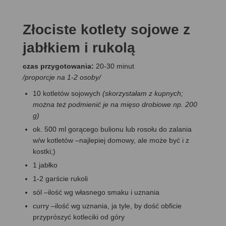
Złociste kotlety sojowe z
jabłkiem i rukolą
czas przygotowania:
20-30 minut
/proporcje na 1-2 osoby/
10 kotletów sojowych
(skorzystałam z kupnych;
można też podmienić je na mięso drobiowe np. 200
g)
ok. 500 ml gorącego bulionu lub rosołu do zalania
w/w kotletów –najlepiej domowy, ale może być i z
kostki;)
1 jabłko
1-2 garście rukoli
sól –ilość wg własnego smaku i uznania
curry –ilość wg uznania, ja tyle, by dość obficie
przyprószyć kotleciki od góry