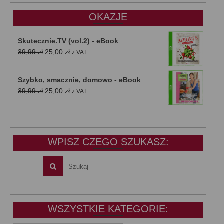
OKAZJE
Skutecznie.TV (vol.2) - eBook
Pierwotna
Aktualna
39,99
zł
25,00
zł
z VAT
cena
cena
wynosiła:
wynosi:
Szybko, smacznie, domowo - eBook
39,99 zł.
25,00 zł.
Pierwotna
Aktualna
39,99
zł
25,00
zł
z VAT
cena
cena
wynosiła:
wynosi:
39,99 zł.
25,00 zł.
WPISZ CZEGO SZUKASZ:
WSZYSTKIE KATEGORIE: