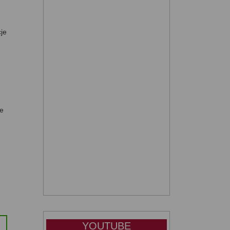
cje
ie
YOUTUBE