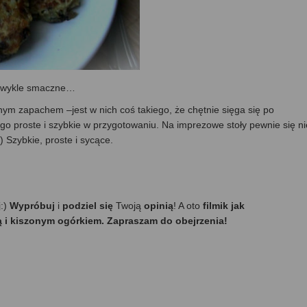
iezwykle smaczne…
nym zapachem –jest w nich coś takiego, że chętnie sięga się po
go proste i szybkie w przygotowaniu. Na imprezowe stoły pewnie się ni
) Szybkie, proste i sycące.
j:)
Wypróbuj
i
podziel się
Twoją
opinią
! A oto
filmik jak
 i kiszonym ogórkiem. Zapraszam do obejrzenia!