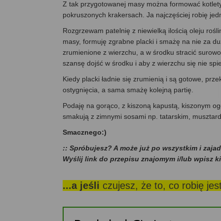
Z tak przygotowanej masy można formować kotlety 
pokruszonych krakersach. Ja najczęściej robię jedn
Rozgrzewam patelnię z niewielką ilością oleju rośl
masy, formuję zgrabne placki i smażę na nie za du
zrumienione z wierzchu, a w środku stracić surow
szansę dojść w środku i aby z wierzchu się nie spie
Kiedy placki ładnie się zrumienią i są gotowe, prz
ostygnięcia, a sama smażę kolejną partię.
Podaję na gorąco, z kiszoną kapustą, kiszonym og
smakują z zimnymi sosami np. tatarskim, muszta
Smacznego:)
:: Spróbujesz? A może już po wszystkim i zaja
Wyślij link do przepisu znajomym i/lub wpisz k
...a jeśli
czujesz, że to, co robię je