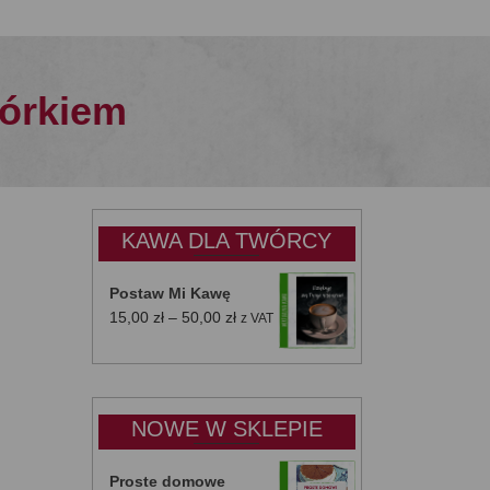
górkiem
KAWA DLA TWÓRCY
Postaw Mi Kawę
Zakres
15,00
zł
–
50,00
zł
z VAT
cen:
od
15,00 zł
do
NOWE W SKLEPIE
50,00 zł
Proste domowe