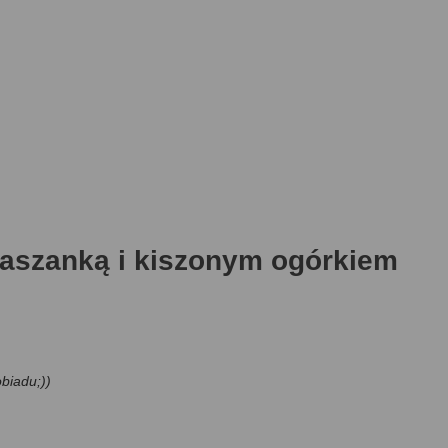
kaszanką i kiszonym ogórkiem
obiadu;))