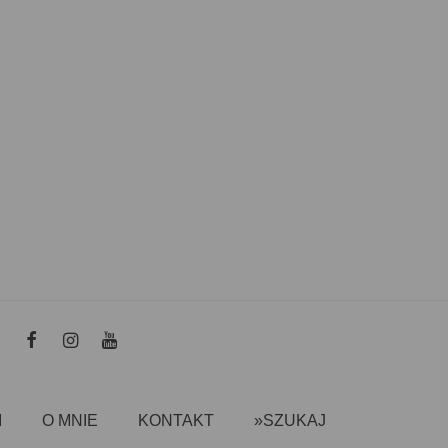
I
O MNIE
KONTAKT
»SZUKAJ