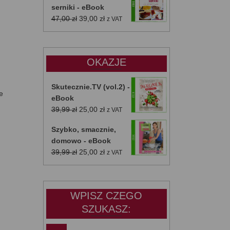
serniki - eBook
Pierwotna
Aktualna
47,00
zł
39,00
zł
z VAT
cena
cena
wynosiła:
wynosi:
47,00 zł.
39,00 zł.
OKAZJE
Skutecznie.TV (vol.2) -
e
eBook
Pierwotna
Aktualna
39,99
zł
25,00
zł
z VAT
cena
cena
Szybko, smacznie,
wynosiła:
wynosi:
domowo - eBook
39,99 zł.
25,00 zł.
Pierwotna
Aktualna
39,99
zł
25,00
zł
z VAT
cena
cena
wynosiła:
wynosi:
39,99 zł.
25,00 zł.
WPISZ CZEGO
SZUKASZ: