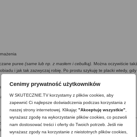
 smażenia
iaczane puree
(same lub np. z masłem i cebulką)
. Można oczywiście tak
obiadu i jak tak zazwyczaj robię. Po prostu szykuję te placki wtedy, gdy
Cenimy prywatność użytkowników
elcem.
W SKUTECZNIE.TV korzystamy z plików cookies, aby
na tarce o grubych oczkach.
zapewnić Ci najlepsze doświadczenia podczas korzystania z
naszej strony internetowej. Klikając
"Akceptuję wszystkie"
,
 przekładam do miski. Dodaję mąkę, jajko i całość z grubsza mieszam,
wyrażasz zgodę na wykorzystanie plików cookies, co pozwoli
zały. Następnie dodaję przyprawy –ja: pieprz ziołowy, majeranek i
nam dostosować treści i oferty do Twoich potrzeb. Jeśli nie
wnomiernie rozprowadzając przyprawy i wszystkie składniki.
wyrażasz zgody na korzystanie z nieistotnych plików cookies,