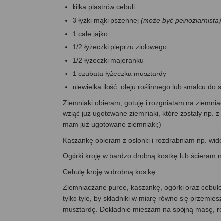
kilka plastrów cebuli
3 łyżki mąki pszennej
(może być pełnoziarnista)
1 całe jajko
1/2 łyżeczki pieprzu ziołowego
1/2 łyżeczki majeranku
1 czubata łyżeczka musztardy
niewielka ilość oleju roślinnego lub smalcu do
Ziemniaki obieram, gotuję i rozgniatam na ziemn
wziąć już ugotowane ziemniaki, które zostały np. z 
mam już ugotowane ziemniaki;)
Kaszankę obieram z osłonki i rozdrabniam np. wid
Ogórki kroję w bardzo drobną kostkę lub ścieram 
Cebulę kroję w drobną kostkę.
Ziemniaczane puree, kaszankę, ogórki oraz cebule
tylko tyle, by składniki w miarę równo się przemies
musztardę. Dokładnie mieszam na spójną masę, ró