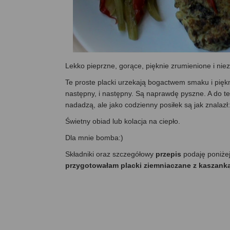
Lekko pieprzne, gorące, pięknie zrumienione i n
Te proste placki urzekają bogactwem smaku i pięk
następny, i następny. Są naprawdę pyszne. A do te
nadadzą, ale jako codzienny posiłek są jak znalazł:
Świetny obiad lub kolacja na ciepło.
Dla mnie bomba:)
Składniki oraz szczegółowy
przepis
podaję poniże
przygotowałam placki ziemniaczane z kaszanką