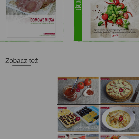
Zobacz też
Domowy ketchup (bez cukru)
Tarta francuska z cebulą i pomidorem
Domowe żelki
Zupa kurkowa z selerem i pietruszką