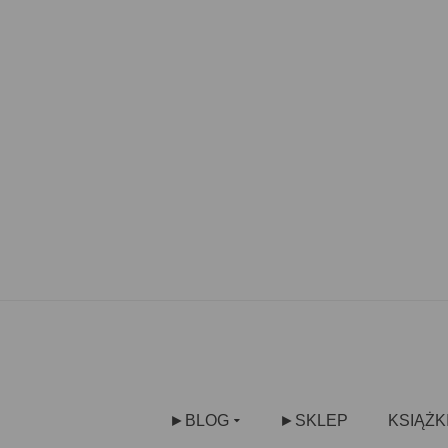
►BLOG
►SKLEP
KSIĄŻK