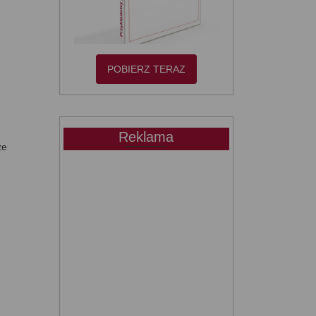
POBIERZ TERAZ
Reklama
że