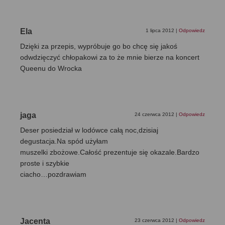
Ela
1 lipca 2012
|
Odpowiedz
Dzięki za przepis, wypróbuje go bo chcę się jakoś
odwdzięczyć chłopakowi za to że mnie bierze na koncert
Queenu do Wrocka
jaga
24 czerwca 2012
|
Odpowiedz
Deser posiedział w lodówce całą noc,dzisiaj
degustacja.Na spód użyłam
muszelki zbożowe.Całość prezentuje się okazale.Bardzo
proste i szybkie
ciacho…pozdrawiam
Jacenta
23 czerwca 2012
|
Odpowiedz