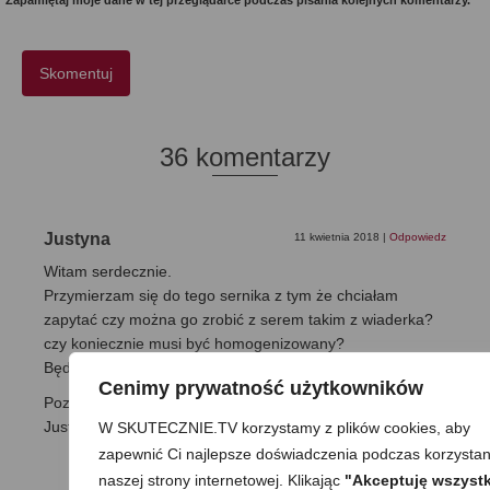
Zapamiętaj moje dane w tej przeglądarce podczas pisania kolejnych komentarzy.
36 komentarzy
Justyna
11 kwietnia 2018
|
Odpowiedz
Witam serdecznie.
Przymierzam się do tego sernika z tym że chciałam
zapytać czy można go zrobić z serem takim z wiaderka?
czy koniecznie musi być homogenizowany?
Będę bardzo wdzięczna za odpowiedź.
Cenimy prywatność użytkowników
Pozdrawiam,
Justyna
W SKUTECZNIE.TV korzystamy z plików cookies, aby
zapewnić Ci najlepsze doświadczenia podczas korzystan
naszej strony internetowej. Klikając
"Akceptuję wszystk