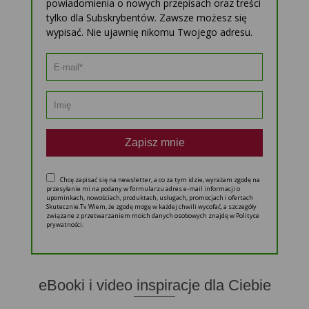
powiadomienia o nowych przepisach oraz treści
tylko dla Subskrybentów. Zawsze możesz się
wypisać. Nie ujawnię nikomu Twojego adresu.
Zapisz mnie
Chcę zapisać się na newsletter, a co za tym idzie, wyrażam zgodę na
przesyłanie mi na podany w formularzu adres e-mail informacji o
upominkach, nowościach, produktach, usługach, promocjach i ofertach
Skutecznie.Tv Wiem, że zgodę mogę w każdej chwili wycofać, a szczegóły
związane z przetwarzaniem moich danych osobowych znajdę w Polityce
prywatności.
eBooki i video inspiracje dla Ciebie