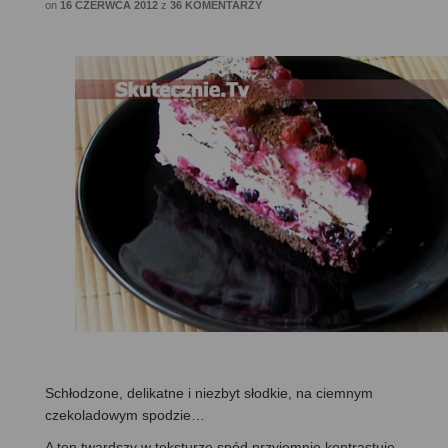
on
16 CZERWCA 2012
z
36 KOMENTARZY
Schłodzone, delikatne i niezbyt słodkie, na ciemnym
czekoladowym spodzie…
A ten twardszy w teksturze spód przyjemnie kontrastuje