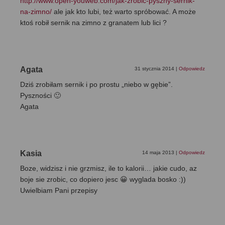
http://www.open-youweb.com/jak-zrobic-pyszny-sernik-
na-zimno/
ale jak kto lubi, też warto spróbować. A może
ktoś robił sernik na zimno z granatem lub lici ?
Agata
31 stycznia 2014
|
Odpowiedz
Dziś zrobiłam sernik i po prostu „niebo w gębie”.
Pyszności 🙂
Agata
Kasia
14 maja 2013
|
Odpowiedz
Boze, widzisz i nie grzmisz, ile to kalorii… jakie cudo, az
boje sie zrobic, co dopiero jesc 😀 wyglada bosko :))
Uwielbiam Pani przepisy