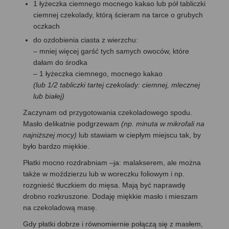
1 łyżeczka ciemnego mocnego kakao lub pół tabliczki
ciemnej czekolady, którą ścieram na tarce o grubych
oczkach
do ozdobienia ciasta z wierzchu:
– mniej więcej garść tych samych owoców, które
dałam do środka
– 1 łyżeczka ciemnego, mocnego kakao
(lub 1/2 tabliczki tartej czekolady: ciemnej, mlecznej
lub białej)
Zaczynam od przygotowania czekoladowego spodu.
Masło delikatnie podgrzewam
(np. minuta w mikrofali na
najniższej mocy)
lub stawiam w ciepłym miejscu tak, by
było bardzo miękkie.
Płatki mocno rozdrabniam –ja: malakserem, ale można
także w moździerzu lub w woreczku foliowym i np.
rozgnieść tłuczkiem do mięsa. Mają być naprawdę
drobno rozkruszone. Dodaję miękkie masło i mieszam
na czekoladową masę.
Gdy płatki dobrze i równomiernie połączą się z masłem,