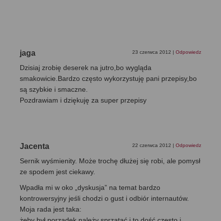
jaga
23 czerwca 2012
|
Odpowiedz
Dzisiaj zrobię deserek na jutro,bo wygląda
smakowicie.Bardzo często wykorzystuję pani przepisy,bo
są szybkie i smaczne.
Pozdrawiam i dziękuję za super przepisy
Jacenta
22 czerwca 2012
|
Odpowiedz
Sernik wyśmienity. Może trochę dłużej się robi, ale pomysł
ze spodem jest ciekawy.
Wpadła mi w oko „dyskusja” na temat bardzo
kontrowersyjny jeśli chodzi o gust i odbiór internautów.
Moja rada jest taka:
żeby był porządek należy sprzątać i to dość często i