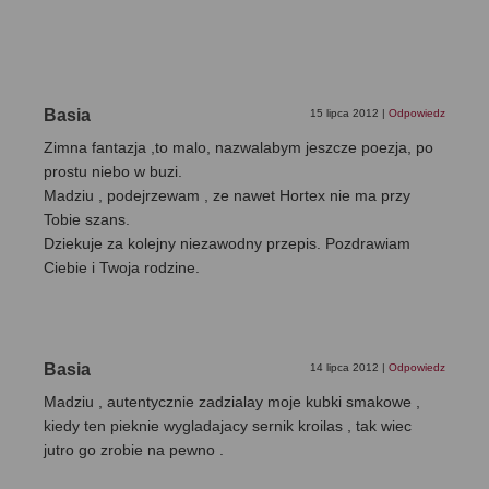
Basia
15 lipca 2012
|
Odpowiedz
Zimna fantazja ,to malo, nazwalabym jeszcze poezja, po
prostu niebo w buzi.
Madziu , podejrzewam , ze nawet Hortex nie ma przy
Tobie szans.
Dziekuje za kolejny niezawodny przepis. Pozdrawiam
Ciebie i Twoja rodzine.
Basia
14 lipca 2012
|
Odpowiedz
Madziu , autentycznie zadzialay moje kubki smakowe ,
kiedy ten pieknie wygladajacy sernik kroilas , tak wiec
jutro go zrobie na pewno .