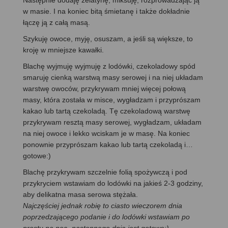
Następnie dodaję żelatynę, miksuję, rozprowadzając ją
w masie. I na koniec bitą śmietanę i także dokładnie
łączę ją z całą masą.
Szykuję owoce, myję, osuszam, a jeśli są większe, to
kroję w mniejsze kawałki.
Blachę wyjmuję wyjmuję z lodówki, czekoladowy spód
smaruję cienką warstwą masy serowej i na niej układam
warstwę owoców, przykrywam mniej więcej połową
masy, która została w misce, wygładzam i przyprószam
kakao lub tartą czekoladą. Tę czekoladową warstwę
przykrywam resztą masy serowej, wygładzam, układam
na niej owoce i lekko wciskam je w masę. Na koniec
ponownie przyprószam kakao lub tartą czekoladą i…
gotowe:)
Blachę przykrywam szczelnie folią spożywczą i pod
przykryciem wstawiam do lodówki na jakieś 2-3 godziny,
aby delikatna masa serowa stężała.
Najczęściej jednak robię to ciasto wieczorem dnia
poprzedzającego podanie i do lodówki wstawiam po