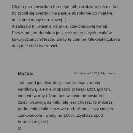
Chyba przechwaliłam ten spód, albo zrobiłam coś nie tak,
bo zrobił się twardy i nie pasuje absolutnie do miękkiej,
delikatnej masy sernikowej :(.
A zależało mi właśnie na takiej czekoladowej wersji.
Przyznam, że dodałam jeszcze trochę całych płatków
kukurydzianych Nestle, ale to te ciemne Mlekołaki Lubella
dają taki efekt twardości.
MaGda
25 czerwca 2012
|
Odpowiedz
Tak, spód jest twardszy i kontrastuje z masą
sernikową, ale nie w sposób przeszkadzający tzn.
nie jest twardy:( Nam taki właśnie odpowiada i
dzieci wsuwają aż miło, ale jeśli chcesz, to możesz
podmienić płatki zbożowe na herbatniki czy ciastka
czekoladowe i wtedy na 100% uzyskasz spód
bardziej miękki:)
M.