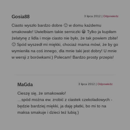
Gosia88
3 lipca 2012
|
Odpowiedz
Ciasto wyszło bardzo dobre 🙂 w domu każdemu
smakowało! Uwielbiam takie serniczki 😀 Tylko ja kupiłam
żelatynę z lidla i moje ciasto nie było, że tak powiem zbite!
🙂 Spód wyszedł mi miękki, chociaż mama mówi, że by go
wymieniła na coś innego, dla mnie taki jest dobry! U mnie
w wersji z borówkami:) Polecam! Bardzo prosty przepis!
MaGda
3 lipca 2012
|
Odpowiedz
Cieszę się, że smakowało!
…spód można ew. zrobić z ciastek czekoladowych -
będzie bardziej miękki, ja daję płatki, bo mi to na
maksa smakuje i dzieci też lubią:)