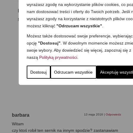
wyrażasz zgodę na wykorzystanie plików cookies, co poz
MaGda
11 kwietnia 2018
|
Odpowiedz
nam dostosować treści i oferty do Twoich potrzeb. Jeśli n
wyrażasz zgody na korzystanie z nieistotnych plików coo
Myślę, że może być taki z wiaderka:)
możesz kliknąć
"Odrzucam wszystkie"
.
Możesz także dostosować swoje preferencje, wybierając
opcję
"Dostosuj"
. W dowolnym momencie możesz zmie
Justyna
12 kwietnia 2018
|
Odpowiedz
swoje wybory. Aby dowiedzieć się więcej, zapoznaj się z
Dziękuję za szybką odpowiedź 🙂 sernik
naszą
Polityką prywatności
.
chłodzi się w lodówce. Pozdrawiam
serdecznie.
Dostosuj
Odrzucam wszystkie
Akceptuję wszyst
barbara
13 maja 2016
|
Odpowiedz
Witam
czy ktoś robił ten sernik na innym spodzie? zastanawiam