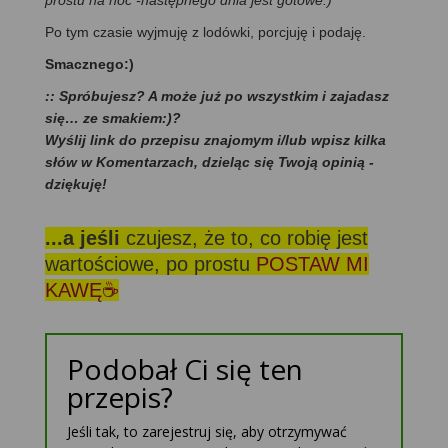
prostu na noc -następnego dnia jest gotowe:)
Po tym czasie wyjmuję z lodówki, porcjuję i podaję.
Smacznego:)
:: Spróbujesz? A może już po wszystkim i zajadasz
się… ze smakiem:)?
Wyślij link do przepisu znajomym i/lub wpisz kilka
słów w Komentarzach, dzieląc się Twoją opinią -
dziękuję!
...a jeśli
czujesz, że to, co robię jest
wartościowe, po prostu
POSTAW MI
KAWĘ☕
Podobał Ci się ten
przepis?
Jeśli tak, to zarejestruj się, aby otrzymywać