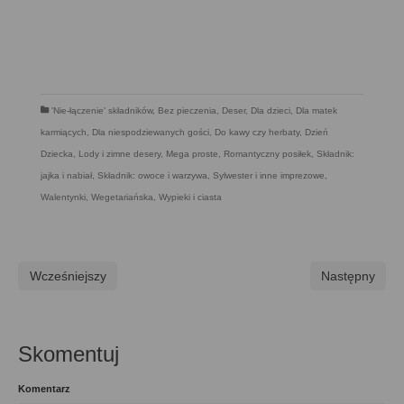
'Nie-łączenie' składników
,
Bez pieczenia
,
Deser
,
Dla dzieci
,
Dla matek
karmiących
,
Dla niespodziewanych gości
,
Do kawy czy herbaty
,
Dzień
Dziecka
,
Lody i zimne desery
,
Mega proste
,
Romantyczny posiłek
,
Składnik:
jajka i nabiał
,
Składnik: owoce i warzywa
,
Sylwester i inne imprezowe
,
Walentynki
,
Wegetariańska
,
Wypieki i ciasta
Wcześniejszy
Następny
Skomentuj
Komentarz