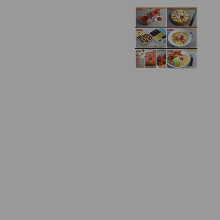
Domowy ketchup (bez
Tarta francuska z
cukru)
cebulą i pomidorem
Zupa kurkowa z
Domowe żelki
selerem i pietruszką
Zapiekany naleśnik z
mięsem i pieczarkami. I
Gołąbki z cukinii
prosta sałatka
Najprostszy klasyczny
chlebek bananowy
Kotlety ruskie
(zawsze się uda!)