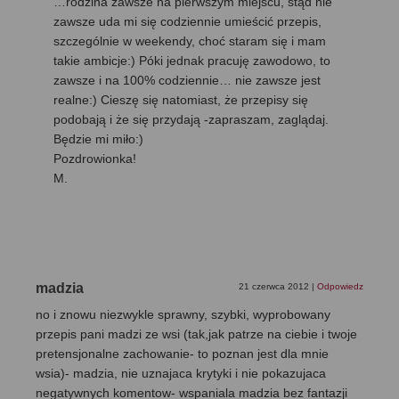
…rodzina zawsze na pierwszym miejscu, stąd nie
zawsze uda mi się codziennie umieścić przepis,
szczególnie w weekendy, choć staram się i mam
takie ambicje:) Póki jednak pracuję zawodowo, to
zawsze i na 100% codziennie… nie zawsze jest
realne:) Cieszę się natomiast, że przepisy się
podobają i że się przydają -zapraszam, zaglądaj.
Będzie mi miło:)
Pozdrowionka!
M.
madzia
21 czerwca 2012
|
Odpowiedz
no i znowu niezwykle sprawny, szybki, wyprobowany
przepis pani madzi ze wsi (tak,jak patrze na ciebie i twoje
pretensjonalne zachowanie- to poznan jest dla mnie
wsia)- madzia, nie uznajaca krytyki i nie pokazujaca
negatywnych komentow- wspaniala madzia bez fantazji