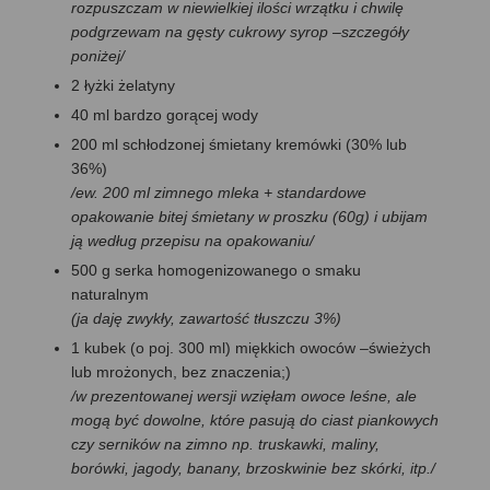
rozpuszczam w niewielkiej ilości wrzątku i chwilę
podgrzewam na gęsty cukrowy syrop –szczegóły
poniżej/
2 łyżki żelatyny
40 ml bardzo gorącej wody
200 ml schłodzonej śmietany kremówki (30% lub
36%)
/ew. 200 ml zimnego mleka + standardowe
opakowanie bitej śmietany w proszku (60g) i ubijam
ją według przepisu na opakowaniu/
500 g serka homogenizowanego o smaku
naturalnym
(ja daję zwykły, zawartość tłuszczu 3%)
1 kubek (o poj. 300 ml) miękkich owoców –świeżych
lub mrożonych, bez znaczenia;)
/w prezentowanej wersji wzięłam owoce leśne, ale
mogą być dowolne, które pasują do ciast piankowych
czy serników na zimno np. truskawki, maliny,
borówki, jagody, banany, brzoskwinie bez skórki, itp./