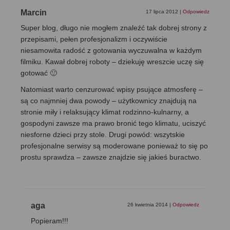
Marcin
17 lipca 2012
|
Odpowiedz
Super blog, długo nie mogłem znaleźć tak dobrej strony z
przepisami, pełen profesjonalizm i oczywiście
niesamowita radość z gotowania wyczuwalna w każdym
filmiku. Kawał dobrej roboty – dziekuję wreszcie uczę się
gotować 🙂
Natomiast warto cenzurować wpisy psujące atmosferę –
są co najmniej dwa powody – użytkownicy znajdują na
stronie miły i relaksujący klimat rodzinno-kulnarny, a
gospodyni zawsze ma prawo bronić tego klimatu, uciszyć
niesforne dzieci przy stole. Drugi powód: wszytskie
profesjonalne serwisy są moderowane ponieważ to się po
prostu sprawdza – zawsze znajdzie się jakieś buractwo.
aga
26 kwietnia 2014
|
Odpowiedz
Popieram!!!