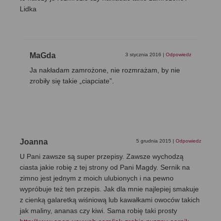
Lidka
MaGda
3 stycznia 2016
|
Odpowiedz
Ja nakładam zamrożone, nie rozmrażam, by nie
zrobiły się takie „ciapciate”.
Joanna
5 grudnia 2015
|
Odpowiedz
U Pani zawsze są super przepisy. Zawsze wychodzą
ciasta jakie robię z tej strony od Pani Magdy. Sernik na
zimno jest jednym z moich ulubionych i na pewno
wypróbuje też ten przepis. Jak dla mnie najlepiej smakuje
z cienką galaretką wiśniową lub kawałkami owoców takich
jak maliny, ananas czy kiwi. Sama robię taki prosty