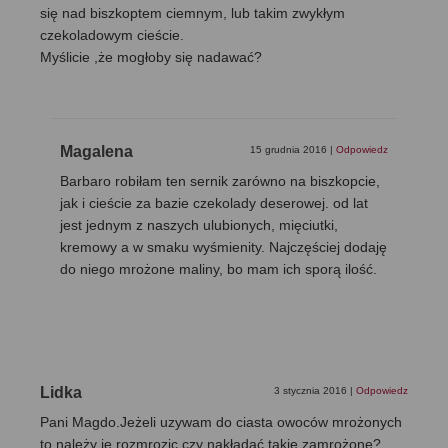
się nad biszkoptem ciemnym, lub takim zwykłym
czekoladowym cieście.
Myślicie ,że mogłoby się nadawać?
Magalena
15 grudnia 2016
|
Odpowiedz
Barbaro robiłam ten sernik zarówno na biszkopcie,
jak i cieście za bazie czekolady deserowej. od lat
jest jednym z naszych ulubionych, mięciutki,
kremowy a w smaku wyśmienity. Najczęściej dodaję
do niego mrożone maliny, bo mam ich sporą ilość.
Lidka
3 stycznia 2016
|
Odpowiedz
Pani Magdo.Jeżeli uzywam do ciasta owoców mrożonych
to należy je rozmrozic czy nakładać takie zamrożone?