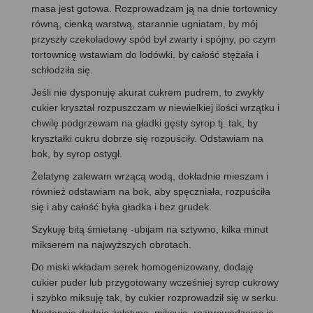
masa jest gotowa. Rozprowadzam ją na dnie tortownicy
równą, cienką warstwą, starannie ugniatam, by mój
przyszły czekoladowy spód był zwarty i spójny, po czym
tortownicę wstawiam do lodówki, by całość stężała i
schłodziła się.
Jeśli nie dysponuję akurat cukrem pudrem, to zwykły
cukier kryształ rozpuszczam w niewielkiej ilości wrzątku i
chwilę podgrzewam na gładki gęsty syrop tj. tak, by
kryształki cukru dobrze się rozpuściły. Odstawiam na
bok, by syrop ostygł.
Żelatynę zalewam wrzącą wodą, dokładnie mieszam i
również odstawiam na bok, aby spęczniała, rozpuściła
się i aby całość była gładka i bez grudek.
Szykuję bitą śmietanę -ubijam na sztywno, kilka minut
mikserem na najwyższych obrotach.
Do miski wkładam serek homogenizowany, dodaję
cukier puder lub przygotowany wcześniej syrop cukrowy
i szybko miksuję tak, by cukier rozprowadził się w serku.