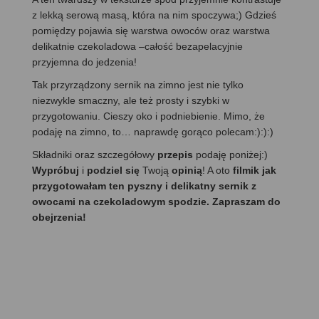
z lekką serową masą, która na nim spoczywa;) Gdzieś
pomiędzy pojawia się warstwa owoców oraz warstwa
delikatnie czekoladowa –całość bezapelacyjnie
przyjemna do jedzenia!
Tak przyrządzony sernik na zimno jest nie tylko
niezwykle smaczny, ale też prosty i szybki w
przygotowaniu. Cieszy oko i podniebienie. Mimo, że
podaję na zimno, to… naprawdę gorąco polecam:):):)
Składniki oraz szczegółowy
przepis
podaję poniżej:)
Wypróbuj
i
podziel się
Twoją
opinią
! A oto
filmik jak
przygotowałam ten pyszny i delikatny sernik z
owocami na czekoladowym spodzie. Zapraszam do
obejrzenia!