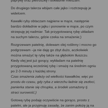
paprykę oraz pietruszkę i dokładnie mieszam.
Do drugiego talerza wbijam całe jajko i roztrzepuję je
widelcem.
Kawałki ryby obtaczam najpierw w mące, następnie
bardzo dokładnie w jajku i ponownie w mące, po czym
strzepuję jej nadmiar. Tak przygotowaną rybę układam
na suchym talerzu, gdzie czeka na smażenie;)
Rozgrzewam patelnię, dolewam olej roślinny i mocno go
podgrzewam –ja nie daję go zbyt dużo, aczkolwiek
można smażyć tę rybę także na głębokim tłuszczu.
Kiedy olej jest już gorący, wykładam na patelnię
przygotowaną wcześniej rybę i smażę na średnim ogniu
po 2-3 minuty z każdej strony.
Czas smażenia zależy od wielkości kawałków, więc po
prostu do czasu, gdy ryba z wierzchu ładnie się zezłoci,
panierka stanie się chrupka, a środek usmażony tj.
straci surowość;)
Gotową rybę podaję oczywiście na gorąco, prosto z
patelni, ale ja przyjmuję zasadę, że zanim położę ją na