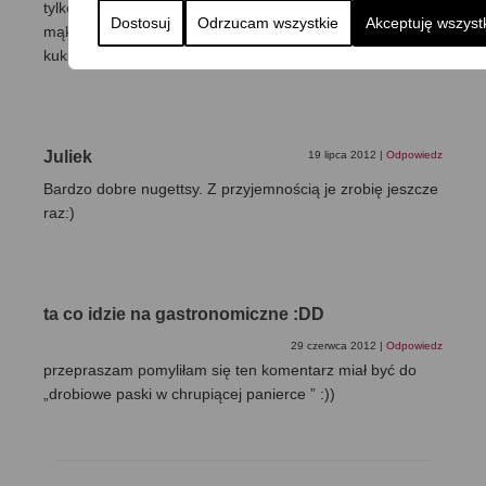
tylko marudzil ze paniery za dużo jak tak na przemian jest
Dostosuj
Odrzucam wszystkie
Akceptuję wszyst
mąka jajo mąka. Kolejny raz zrobiłam w samej mące
kukurydz, nawet bez jaja, i wtedy było idealnie 🙂
Juliek
19 lipca 2012
|
Odpowiedz
Bardzo dobre nugettsy. Z przyjemnością je zrobię jeszcze
raz:)
ta co idzie na gastronomiczne :DD
29 czerwca 2012
|
Odpowiedz
przepraszam pomyliłam się ten komentarz miał być do
„drobiowe paski w chrupiącej panierce ” :))