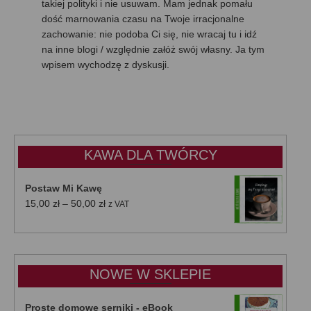
takiej polityki i nie usuwam. Mam jednak pomału
dość marnowania czasu na Twoje irracjonalne
zachowanie: nie podoba Ci się, nie wracaj tu i idź
na inne blogi / względnie załóż swój własny. Ja tym
wpisem wychodzę z dyskusji.
KAWA DLA TWÓRCY
Postaw Mi Kawę
Zakres
15,00
zł
–
50,00
zł
z VAT
cen:
od
15,00 zł
do
NOWE W SKLEPIE
50,00 zł
Proste domowe serniki - eBook