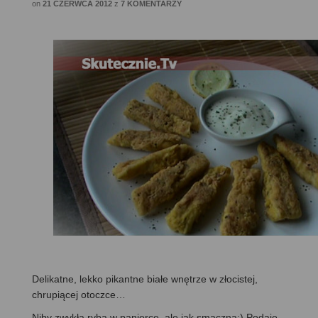
on
21 CZERWCA 2012
z
7 KOMENTARZY
Delikatne, lekko pikantne białe wnętrze w złocistej,
chrupiącej otoczce…
Niby zwykła ryba w panierce, ale jak smaczna:) Podaję