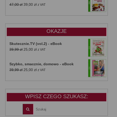
Pierwotna
Aktualna
47,00
zł
39,00
zł
z VAT
cena
cena
wynosiła:
wynosi:
47,00 zł.
39,00 zł.
OKAZJE
Skutecznie.TV (vol.2) - eBook
Pierwotna
Aktualna
39,99
zł
25,00
zł
z VAT
cena
cena
wynosiła:
wynosi:
Szybko, smacznie, domowo - eBook
39,99 zł.
25,00 zł.
Pierwotna
Aktualna
39,99
zł
25,00
zł
z VAT
cena
cena
wynosiła:
wynosi:
39,99 zł.
25,00 zł.
WPISZ CZEGO SZUKASZ: