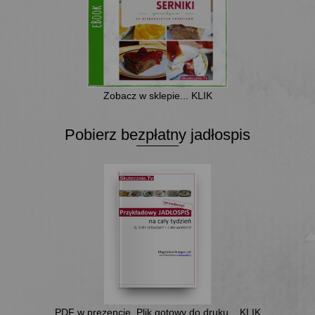
Zobacz w sklepie... KLIK
Pobierz bezpłatny jadłospis
PDF w prezencie. Plik gotowy do druku... KLIK