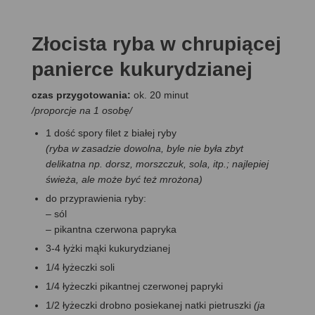
Złocista ryba w chrupiącej
panierce kukurydzianej
czas przygotowania:
ok. 20 minut
/proporcje na 1 osobę/
1 dość spory filet z białej ryby
(ryba w zasadzie dowolna, byle nie była zbyt
delikatna np. dorsz, morszczuk, sola, itp.; najlepiej
świeża, ale może być też mrożona)
do przyprawienia ryby:
– sól
– pikantna czerwona papryka
3-4 łyżki mąki kukurydzianej
1/4 łyżeczki soli
1/4 łyżeczki pikantnej czerwonej papryki
1/2 łyżeczki drobno posiekanej natki pietruszki
(ja