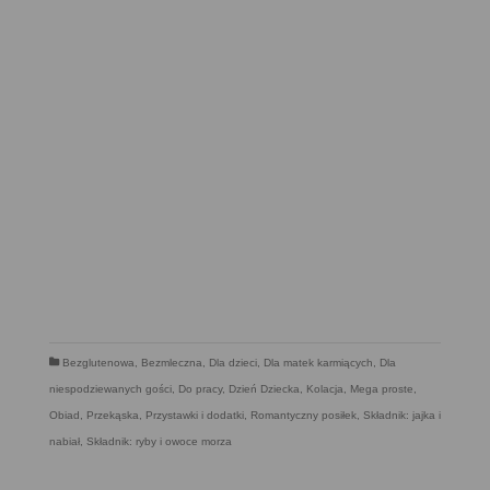
Bezglutenowa
,
Bezmleczna
,
Dla dzieci
,
Dla matek karmiących
,
Dla
niespodziewanych gości
,
Do pracy
,
Dzień Dziecka
,
Kolacja
,
Mega proste
,
Obiad
,
Przekąska
,
Przystawki i dodatki
,
Romantyczny posiłek
,
Składnik: jajka i
nabiał
,
Składnik: ryby i owoce morza