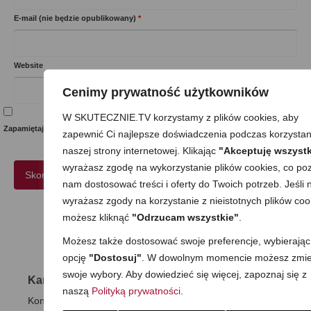
E-mail (nie będzie opublikowany)
*
Website
Cenimy prywatność użytkowników
W SKUTECZNIE.TV korzystamy z plików cookies, aby
Zapamiętaj moje dane w tej przeglądarce podczas pisania kolejnych komentarzy.
zapewnić Ci najlepsze doświadczenia podczas korzystan
naszej strony internetowej. Klikając
"Akceptuję wszystk
wyrażasz zgodę na wykorzystanie plików cookies, co poz
nam dostosować treści i oferty do Twoich potrzeb. Jeśli n
wyrażasz zgody na korzystanie z nieistotnych plików coo
możesz kliknąć
"Odrzucam wszystkie"
.
7 komentarzy
Możesz także dostosować swoje preferencje, wybierając
opcję
"Dostosuj"
. W dowolnym momencie możesz zmie
swoje wybory. Aby dowiedzieć się więcej, zapoznaj się z
Karina
30 marca 2018
|
Odpowiedz
naszą
Polityką prywatności
.
Koncepcja na takie rybne nuggetsy bardzo fajna, maż