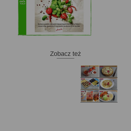
Zobacz też
Domowy ketchup (bez
Tarta francuska z
cukru)
cebulą i pomidorem
Zupa kurkowa z
Domowe żelki
selerem i pietruszką
Zapiekany naleśnik z
mięsem i pieczarkami. I
Gołąbki z cukinii
prosta sałatka
Najprostszy klasyczny
chlebek bananowy
Kotlety ruskie
(zawsze się uda!)