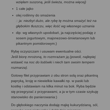
wzięłam suszoną, jeśli świeża, można więcej)
1 całe jajko
olej roślinny do smażenia
:: ja: niezbyt dużo, ale rybę tę można smażyć też na
głębokim tłuszczu, więc ilość wg własnego uznania
dip: wg własnych upodobań, ja najczęściej podaję z
sosem jogurtowym, majonezowo-śmietanowym lub
pikantnym pomidorowym;)
Rybę oczyszczam i usuwam ewentualne ości.
Jeśli biorę mrożoną, to rozmrażam ją (powoli, najlepiej
wstawić na noc do lodówki i niech tam swoim tempem
rozmarza).
Gotowy filet przyprawiam z obu stron solą oraz pikantną
papryką, kroję w niewielkie kawałki np. w paski lub
kostkę i odstawiam na kilka minut na bok. Ryba będzie
się przegryzać z przyprawami, a ja w tym czasie szykuję
stanowisko do panierowania:)
Do głębokiego naczynia dodaję mąkę kukurydzianą, sól,