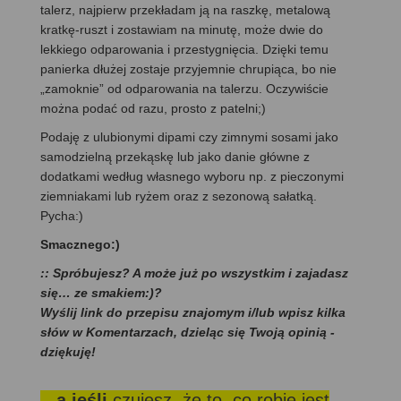
talerz, najpierw przekładam ją na raszkę, metalową
kratkę-ruszt i zostawiam na minutę, może dwie do
lekkiego odparowania i przestygnięcia. Dzięki temu
panierka dłużej zostaje przyjemnie chrupiąca, bo nie
„zamoknie” od odparowania na talerzu. Oczywiście
można podać od razu, prosto z patelni;)
Podaję z ulubionymi dipami czy zimnymi sosami jako
samodzielną przekąskę lub jako danie główne z
dodatkami według własnego wyboru np. z pieczonymi
ziemniakami lub ryżem oraz z sezonową sałatką.
Pycha:)
Smacznego:)
:: Spróbujesz? A może już po wszystkim i zajadasz
się… ze smakiem:)?
Wyślij link do przepisu znajomym i/lub wpisz kilka
słów w Komentarzach, dzieląc się Twoją opinią -
dziękuję!
...a jeśli
czujesz, że to, co robię jest