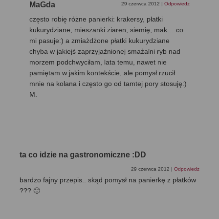
MaGda
29 czerwca 2012
|
Odpowiedz
często robię różne panierki: krakersy, płatki
kukurydziane, mieszanki ziaren, siemię, mak… co
mi pasuje:) a zmiażdżone płatki kukurydziane
chyba w jakiejś zaprzyjaźnionej smażalni ryb nad
morzem podchwyciłam, lata temu, nawet nie
pamiętam w jakim kontekście, ale pomysł rzucił
mnie na kolana i często go od tamtej pory stosuję:)
M.
ta co idzie na gastronomiczne :DD
29 czerwca 2012
|
Odpowiedz
bardzo fajny przepis.. skąd pomysł na panierkę z płatków
??? 🙂