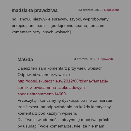
madzia-ta prawdziwa
23 czerwca 2012
|
Odpowiedz
no i znowu niezwykle sprawny, szybki, wyprobowany
przepis pani madzi…[podejrzenie spamu, ten sam
komentarz przy innych wpisach]
MaGda
23 czerwca 2012
|
Odpowiedz
Dajesz ten sam komentarz przy wielu wpisach
Odpowiedziałam przy wpisie:
http://gotuj.skutecznie.tv/2012/06/zimna-fantazja-
sernik-z-owocami-na-czekoladowym-
spodzie/#comment-14669
Przeczytaj i kończmy tę dyskusję, bo nie zamierzam
tracić czasu na odpowiadanie na każdy identyczny
komentarz pod każdym wpisem.
Dla Twojej wiadomości: otrzymuję mnóstwo próśb,
by usunąć Twoje komentarze, tyle, że nie mam