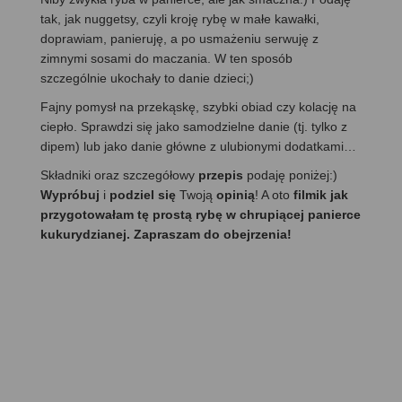
tak, jak nuggetsy, czyli kroję rybę w małe kawałki,
doprawiam, panieruję, a po usmażeniu serwuję z
zimnymi sosami do maczania. W ten sposób
szczególnie ukochały to danie dzieci;)
Fajny pomysł na przekąskę, szybki obiad czy kolację na
ciepło. Sprawdzi się jako samodzielne danie (tj. tylko z
dipem) lub jako danie główne z ulubionymi dodatkami…
Składniki oraz szczegółowy
przepis
podaję poniżej:)
Wypróbuj
i
podziel się
Twoją
opinią
! A oto
filmik jak
przygotowałam tę prostą rybę w chrupiącej panierce
kukurydzianej. Zapraszam do obejrzenia!