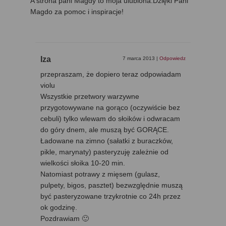
A strona pani Magdy to moja ulubiona.Dzięki Pani
Magdo za pomoc i inspiracje!
Iza
7 marca 2013
|
Odpowiedz
przepraszam, że dopiero teraz odpowiadam
violu
Wszystkie przetwory warzywne
przygotowywane na gorąco (oczywiście bez
cebuli) tylko wlewam do słoików i odwracam
do góry dnem, ale muszą być GORĄCE.
Ładowane na zimno (sałatki z buraczków,
pikle, marynaty) pasteryzuję zależnie od
wielkości słoika 10-20 min.
Natomiast potrawy z mięsem (gulasz,
pulpety, bigos, pasztet) bezwzględnie muszą
być pasteryzowane trzykrotnie co 24h przez
ok godzinę.
Pozdrawiam 🙂