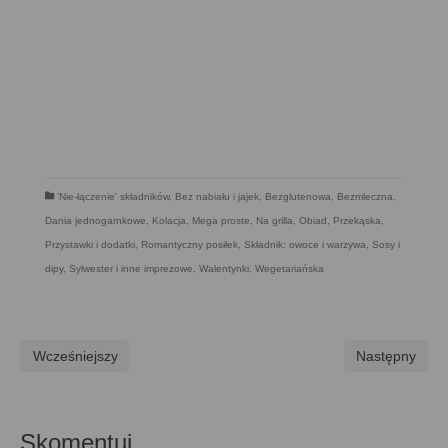
'Nie-łączenie' składników
,
Bez nabiału i jajek
,
Bezglutenowa
,
Bezmleczna
,
Dania jednogarnkowe
,
Kolacja
,
Mega proste
,
Na grilla
,
Obiad
,
Przekąska
,
Przystawki i dodatki
,
Romantyczny posiłek
,
Składnik: owoce i warzywa
,
Sosy i
dipy
,
Sylwester i inne imprezowe
,
Walentynki
,
Wegetariańska
Wcześniejszy
Następny
Skomentuj