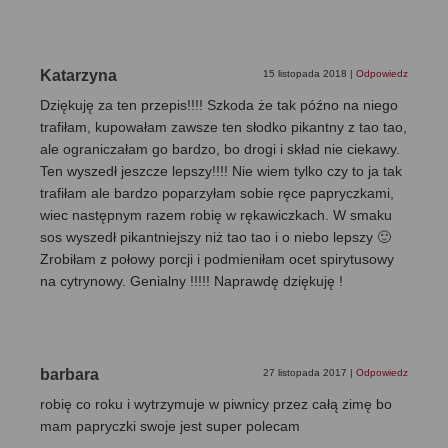
Katarzyna
15 listopada 2018
|
Odpowiedz
Dziękuję za ten przepis!!!! Szkoda że tak późno na niego
trafiłam, kupowałam zawsze ten słodko pikantny z tao tao,
ale ograniczałam go bardzo, bo drogi i skład nie ciekawy.
Ten wyszedł jeszcze lepszy!!!! Nie wiem tylko czy to ja tak
trafiłam ale bardzo poparzyłam sobie ręce papryczkami,
wiec następnym razem robię w rękawiczkach. W smaku
sos wyszedł pikantniejszy niż tao tao i o niebo lepszy 🙂
Zrobiłam z połowy porcji i podmieniłam ocet spirytusowy
na cytrynowy. Genialny !!!!! Naprawdę dziękuję !
barbara
27 listopada 2017
|
Odpowiedz
robię co roku i wytrzymuje w piwnicy przez całą zimę bo
mam papryczki swoje jest super polecam