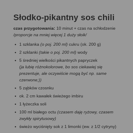
Słodko-pikantny sos chili
czas przygotowania:
10 minut + czas na schłodzenie
/proporcje na mniej więcej 1 duży słoik/
1 szklanka
(o poj. 200 ml)
cukru (ok. 200 g)
2 szklanki
(takie o poj. 200 ml)
wody
5 średniej wielkości pikantnych papryczek
(ja lubię różnokolorowe, bo sos ciekawiej się
prezentuje, ale oczywiście mogą być np. same
czerwone;))
5 ząbków czosnku
ok. 2 cm kawałek świeżego imbiru
1 łyżeczka soli
100 ml białego octu
(czasem daję ryżowy, czasem
zwykły spirytusowy)
świeżo wyciśnięty sok z 1 limonki (ew. z 1/2 cytryny)