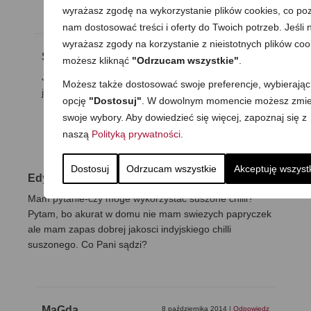
wyrażasz zgodę na wykorzystanie plików cookies, co poz
nam dostosować treści i oferty do Twoich potrzeb. Jeśli n
wyrażasz zgody na korzystanie z nieistotnych plików coo
Sabat
25 lutego 2016
|
Odpowiedz
możesz kliknąć
"Odrzucam wszystkie"
.
Ja dodaje pół łyżeczki suszonego imbiru z paczki i
Możesz także dostosować swoje preferencje, wybierając
jest OK, ani za mało ani za dużo.
opcję
"Dostosuj"
. W dowolnym momencie możesz zmie
swoje wybory. Aby dowiedzieć się więcej, zapoznaj się z
naszą
Polityką prywatności
.
Dostosuj
Odrzucam wszystkie
Akceptuję wszyst
Edyta
8 października 2014
|
Odpowiedz
Mam pytanie-czy moge wykorzystac suszone chilli?
Pytam, bo akurat w domu nie mam swiezych papryczek
ale mam zapas dobrej jakosci indyjskiego chilli
suszonego. Co Pani sądzi?
MaGda
8 października 2014
|
Odpowiedz