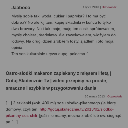
Jaaboco
1 lipca 2013
|
Odpowiedz
Myślę sobie tak, woda, cukier i papryka? I to ma być
dobre:/? No ale kij tam, kupię składniki w końcu to tylko
dwa browary. No i tak maję, maję ten sosik spróbowałem,
myślę cholera, średniawy. Ale zawekowałem, włożyłem do
lodówy. Na drugi dzień zrobiłem tosty, zjadłem i oto moja
opinia:
Ten sos kulturalnie urywa dupę, polecma :]
Ostro-słodki makaron zapiekany z mięsem i fetą |
Gotuj.Skutecznie.Tv | video przepisy na proste,
smaczne i szybkie w przygotowaniu dania
26 marca 2013
|
Odpowiedz
[…] 2 szklanki (=ok. 400 ml) sosu słodko-pikantnego (ja biorę
domowy, czyli ten:
http://gotuj.skutecznie.tv/2013/02/slodko-
pikantny-sos-chili
|jeśli nie mamy, można zrobić lub ew. sięgnąć
po […]