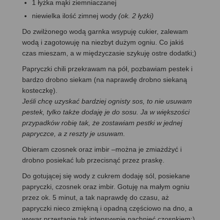
1 łyżka mąki ziemniaczanej
niewielka ilość zimnej wody
(ok. 2 łyżki)
Do zwilżonego wodą garnka wsypuję cukier, zalewam
wodą i zagotowuję na niezbyt dużym ogniu. Co jakiś
czas mieszam, a w międzyczasie szykuję ostre dodatki;)
Papryczki chili przekrawam na pół, pozbawiam pestek i
bardzo drobno siekam (na naprawdę drobno siekaną
kosteczkę).
Jeśli chcę uzyskać bardziej ognisty sos, to nie usuwam
pestek, tylko także dodaję je do sosu. Ja w większości
przypadków robię tak, że zostawiam pestki w jednej
papryczce, a z reszty je usuwam.
Obieram czosnek oraz imbir –można je zmiażdżyć i
drobno posiekać lub przecisnąć przez praskę.
Do gotującej się wody z cukrem dodaję sól, posiekane
papryczki, czosnek oraz imbir. Gotuję na małym ogniu
przez ok. 5 minut, a tak naprawdę do czasu, aż
papryczki nieco zmiękną i opadną częściowo na dno, a
wywar przestanie tak intensywnie pachnieć czosnkiem;)