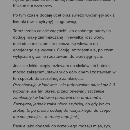
Kilka minut wystarczy.
Po tym czasie dodaję ocet oraz świeżo wyciśnięty sok z
limonki (ew. z cytryny) i zagotowuję.
Teraz trzeba całość zagęścić –do osobnego naczynia
dodaję mąkę ziemniaczaną i niewielką ilość wody,
dokładnie mieszam i te mieszankę wlewam do
gotującego się wywaru. Gotuję, aż zgęstnieje, po czym
wyłączam grzanie i zostawiam do przestygnięcia.
Jeszcze lekko ciepły rozlewam do słoików lub butelek,
mocno zakręcam, stawiam do góry dnem i zostawiam w
ten sposób do szczelnego zamknięcia.
Przechowuję w lodówce –nie próbowałam dłużej niż 2-3
tygodnie, ale ten okres, przechowywany szczelnie
zamknięty i w lodówce przetrwał bez problemów.
Zazwyczaj jednak znika nieco szybciej, bo gdy już go
zrobię, to po prostu podaję do wszystkiego, do czego
ten sos pasuje… a trochę tego jest;)
Pasuje jako dodatek do wszelkiego rodzaju mięs, ryb,