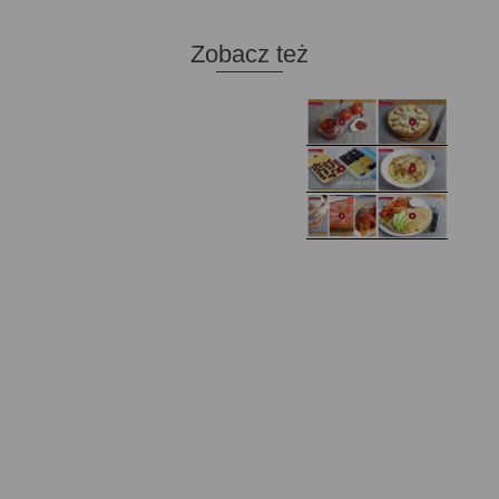
Zobacz też
Domowy ketchup (bez
Tarta francuska z
cukru)
cebulą i pomidorem
Zupa kurkowa z
Domowe żelki
selerem i pietruszką
Zapiekany naleśnik z
mięsem i pieczarkami. I
Gołąbki z cukinii
prosta sałatka
Najprostszy klasyczny
chlebek bananowy
Kotlety ruskie
(zawsze się uda!)