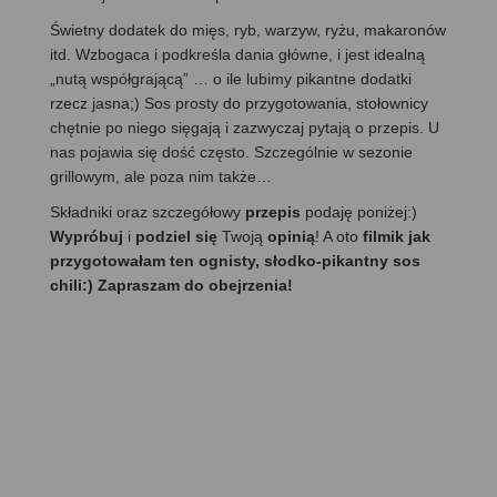
Świetny dodatek do mięs, ryb, warzyw, ryżu, makaronów
itd. Wzbogaca i podkreśla dania główne, i jest idealną
„nutą współgrającą” … o ile lubimy pikantne dodatki
rzecz jasna;) Sos prosty do przygotowania, stołownicy
chętnie po niego sięgają i zazwyczaj pytają o przepis. U
nas pojawia się dość często. Szczególnie w sezonie
grillowym, ale poza nim także…
Składniki oraz szczegółowy
przepis
podaję poniżej:)
Wypróbuj
i
podziel się
Twoją
opinią
! A oto
filmik jak
przygotowałam ten ognisty, słodko-pikantny sos
chili:) Zapraszam do obejrzenia!