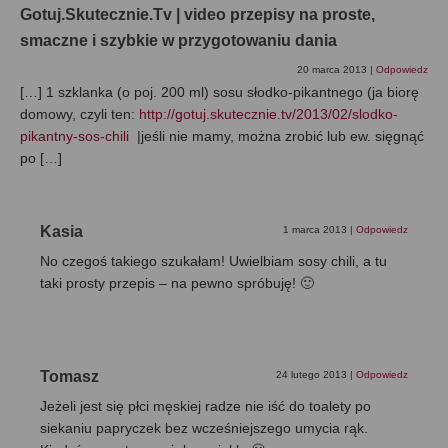
Gotuj.Skutecznie.Tv | video przepisy na proste,
smaczne i szybkie w przygotowaniu dania
20 marca 2013
|
Odpowiedz
[…] 1 szklanka (o poj. 200 ml) sosu słodko-pikantnego (ja biorę
domowy, czyli ten:
http://gotuj.skutecznie.tv/2013/02/slodko-
pikantny-sos-chili
|jeśli nie mamy, można zrobić lub ew. sięgnąć
po […]
Kasia
1 marca 2013
|
Odpowiedz
No czegoś takiego szukałam! Uwielbiam sosy chili, a tu
taki prosty przepis – na pewno spróbuję! 🙂
Tomasz
24 lutego 2013
|
Odpowiedz
Jeżeli jest się płci męskiej radze nie iść do toalety po
siekaniu papryczek bez wcześniejszego umycia rąk.