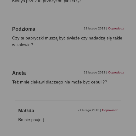
Kiedyś przez to przeżyłem piekło 🙂
Podzioma
23 lutego 2013
|
Odpowiedz
Czy te papryczki muszą być świeże czy nadadzą się takie
w zalewie?
Aneta
21 lutego 2013
|
Odpowiedz
Też mnie ciekawi dlaczego nie może byc cebuli??
MaGda
21 lutego 2013
|
Odpowiedz
Bo sie psuje:)