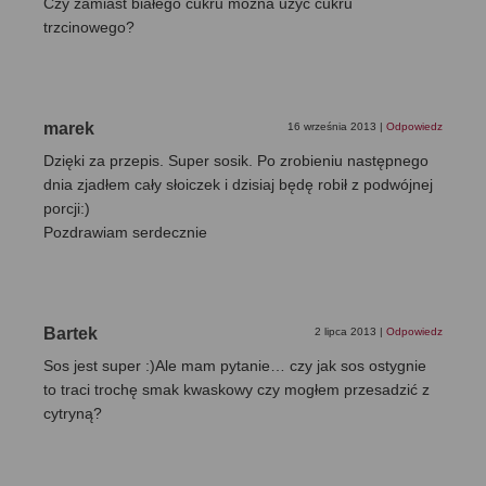
Czy zamiast białego cukru można użyć cukru
trzcinowego?
marek
16 września 2013
|
Odpowiedz
Dzięki za przepis. Super sosik. Po zrobieniu następnego
dnia zjadłem cały słoiczek i dzisiaj będę robił z podwójnej
porcji:)
Pozdrawiam serdecznie
Bartek
2 lipca 2013
|
Odpowiedz
Sos jest super :)Ale mam pytanie… czy jak sos ostygnie
to traci trochę smak kwaskowy czy mogłem przesadzić z
cytryną?