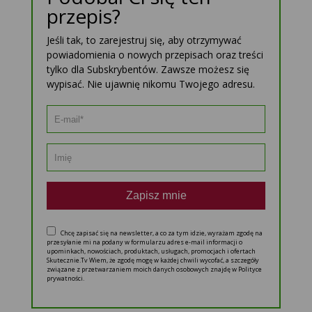
przepis?
Jeśli tak, to zarejestruj się, aby otrzymywać
powiadomienia o nowych przepisach oraz treści
tylko dla Subskrybentów. Zawsze możesz się
wypisać. Nie ujawnię nikomu Twojego adresu.
Zapisz mnie
Chcę zapisać się na newsletter, a co za tym idzie, wyrażam zgodę na
przesyłanie mi na podany w formularzu adres e-mail informacji o
upominkach, nowościach, produktach, usługach, promocjach i ofertach
Skutecznie.Tv Wiem, że zgodę mogę w każdej chwili wycofać, a szczegóły
związane z przetwarzaniem moich danych osobowych znajdę w Polityce
prywatności.