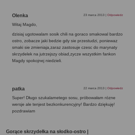
Olenka
23 marca 2013
|
Odpowiedz
Witaj Magdo,
dzisiaj ugotowalam sosik chili na goraco smakowal bardzo
ostro, zobacze jaki bedzie gdy sie przestudzi, poniewaz
smaki sie zmieniaja,zaraz zastosuje czesc do marynaty
skrzydelek na jutrzejszy obiad,zycze wszystkim fankon
Magdy spokojnej niedzieli.
patka
22 marca 2013
|
Odpowiedz
Super! Długo szukalametego sosu, próbowałam rózne
wersje ale tenjest bezkonkurencyjny! Bardzo dziękuję!
pozdrawiam
Gorące skrzydełka na słodko-ostro |