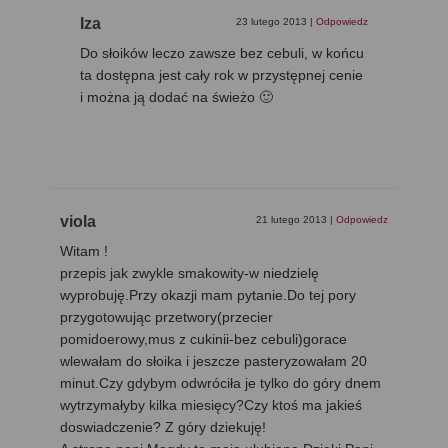
Iza
23 lutego 2013
|
Odpowiedz
Do słoików leczo zawsze bez cebuli, w końcu
ta dostępna jest cały rok w przystępnej cenie
i można ją dodać na świeżo 🙂
viola
21 lutego 2013
|
Odpowiedz
Witam !
przepis jak zwykle smakowity-w niedzielę
wyprobuję.Przy okazji mam pytanie.Do tej pory
przygotowując przetwory(przecier
pomidoerowy,mus z cukinii-bez cebuli)gorace
wlewałam do słoika i jeszcze pasteryzowałam 20
minut.Czy gdybym odwróciła je tylko do góry dnem
wytrzymałyby kilka miesięcy?Czy ktoś ma jakieś
doswiadczenie? Z góry dziekuję!