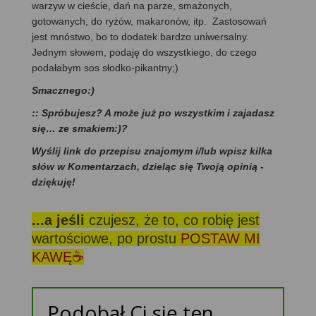
warzyw w cieście, dań na parze, smażonych,
gotowanych, do ryżów, makaronów, itp. Zastosowań
jest mnóstwo, bo to dodatek bardzo uniwersalny.
Jednym słowem, podaję do wszystkiego, do czego
podałabym sos słodko-pikantny;)
Smacznego:)
:: Spróbujesz? A może już po wszystkim i zajadasz
się… ze smakiem:)?
Wyślij link do przepisu znajomym i/lub wpisz kilka
słów w Komentarzach, dzieląc się Twoją opinią -
dziękuję!
...a jeśli
czujesz, że to, co robię jest
wartościowe, po prostu
POSTAW MI
KAWĘ☕
Podobał Ci się ten