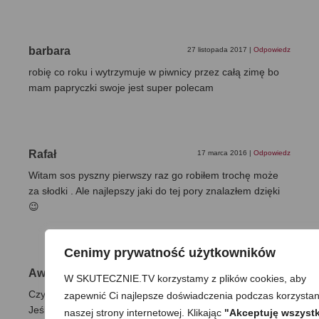
barbara
27 listopada 2017
|
Odpowiedz
robię co roku i wytrzymuje w piwnicy przez całą zimę bo
mam papryczki swoje jest super polecam
Rafał
17 marca 2016
|
Odpowiedz
Witam sos pyszny pierwszy raz go robiłem trochę może
za słodki . Ale najlepszy jaki do tej pory znalazłem dzięki
😉
Cenimy prywatność użytkowników
AwayWithClouds
11 października 2014
|
Odpowiedz
W SKUTECZNIE.TV korzystamy z plików cookies, aby
Czy mogę zastąpić świeży imbir suszonym w proszku?
zapewnić Ci najlepsze doświadczenia podczas korzystan
Jeśli tak, to w jakiej proporcji?
naszej strony internetowej. Klikając
"Akceptuję wszystk