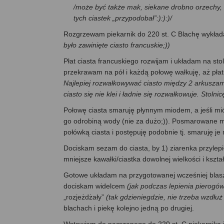
/może być także mak, siekane drobno orzechy, 
tych ciastek „przypodobał”:):):)/
Rozgrzewam piekarnik do 220 st. C Blachę wykła
było zawinięte ciasto francuskie;))
Płat ciasta francuskiego rozwijam i układam na sto
przekrawam na pół i każdą połowę wałkuję, aż płat 
Najlepiej rozwałkowywać ciasto między 2 arkuszam
ciasto się nie klei i ładnie się rozwałkowuje. Sto
Połowę ciasta smaruję płynnym miodem, a jeśli mió
go odrobiną wody (nie za dużo;)). Posmarowane 
połówką ciasta i postępuję podobnie tj. smaruję 
Dociskam sezam do ciasta, by 1) ziarenka przylepił
mniejsze kawałki/ciastka dowolnej wielkości i kształt
Gotowe układam na przygotowanej wcześniej blasze
dociskam widelcem
(jak podczas lepienia pierogów
„rozjeżdżały”
(tak gdzieniegdzie, nie trzeba wzdłuż
blachach i piekę kolejno jedną po drugiej.