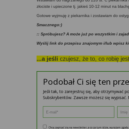
Wstawiam do nagrzanego do 220 st. C piekarnika i 
złociste i upieczone tj. jakieś 10-12 minut na blach
Gotowe wyjmuję z piekarnika i zostawiam do ostygn
Smacznego:)
:: Spróbujesz? A może już po wszystkim i zaja
Wyślij link do przepisu znajomym i/lub wpisz k
...a jeśli
czujesz, że to, co robię je
Podobał Ci się ten prze
Jeśli tak, to zarejestruj się, aby otrzymywać 
Subskrybentów. Zawsze możesz się wypisać. 
Chcę zapisać się na newsletter, a co za tym idzie, wyrażam zgod