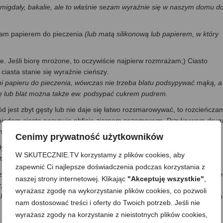
migdały, bakalie, ale to właśnie sezam wyraźnie się w naszym domu d
dam papierem do pieczenia
(lub matą silikonową lub papierem, w który
le. Jeśli biorę mrożone, to oczywiście najpierw rozmrażam;) Ciasto
ciasta stanie się wyraźnie cieńszy.
i papieru do pieczenia, wówczas nie trzeba blatu podsypywać mąką, a
lnicę lub blat można także ew. podsypać cukrem pudrem.
d jest zbyt gęsty lub nie daje się łatwo rozsmarowywać, to rozcieńcza
miodem ciasto posypuję obficie ziarnem sezamowym. Przykrywam drug
je miodem i posypuję sezamem.
Cenimy prywatność użytkowników
y się mocno i 2) aby obie warstwy w miarę dobrze się skleiły. Kroję na
W SKUTECZNIE.TV korzystamy z plików cookies, aby
u -kwadraty, prostokąty, trójkąciki, paski, itp.
zapewnić Ci najlepsze doświadczenia podczas korzystania z
, zachowując odstępy, bo ciastka będą rosły podczas pieczenia. Brze
naszej strony internetowej. Klikając
"Akceptuję wszystkie"
,
;))
po to, by skleić obie warstwy ciasta, aby się podczas pieczenia nie
wyrażasz zgodę na wykorzystanie plików cookies, co pozwoli
 każdej krawędzi;))
. Ja piekę na 2 tury, więc ciastka układam na dwóch
nam dostosować treści i oferty do Twoich potrzeb. Jeśli nie
wyrażasz zgody na korzystanie z nieistotnych plików cookies,