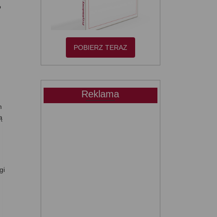
o
POBIERZ TERAZ
Reklama
m
ą
gi