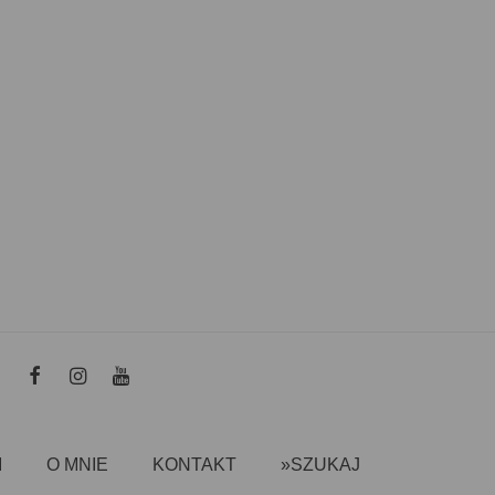
I
O MNIE
KONTAKT
»SZUKAJ