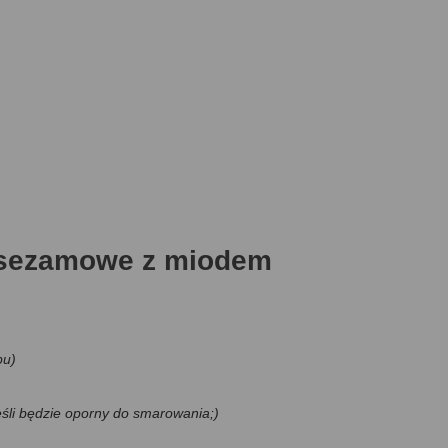
 sezamowe z miodem
pu)
eśli będzie oporny do smarowania;)