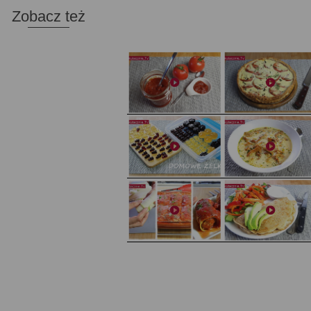
Zobacz też
Domowy ketchup (bez cukru)
Tarta francuska z cebulą i pomidorem
Domowe żelki
Zupa kurkowa z selerem i pietruszką
Zapiekany naleśnik z mięsem i pieczarkami. I pro
Gołąbki z cukinii
sałatka