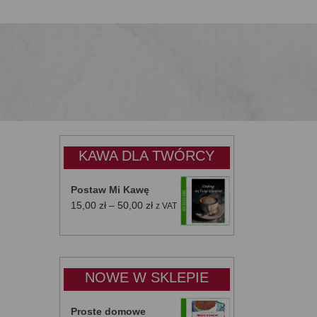
KAWA DLA TWÓRCY
Postaw Mi Kawę
Zakres
15,00
zł
–
50,00
zł
z VAT
cen:
od
15,00 zł
do
NOWE W SKLEPIE
50,00 zł
Proste domowe