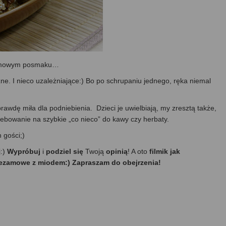
ezamowym posmaku…
szne. I nieco uzależniające:) Bo po schrupaniu jednego, ręka niemal
rawdę miła dla podniebienia. Dzieci je uwielbiają, my zresztą także,
zebowanie na szybkie „co nieco” do kawy czy herbaty.
 gości;)
j:)
Wypróbuj
i
podziel się
Twoją
opinią
! A oto
filmik jak
sezamowe z miodem:) Zapraszam do obejrzenia!