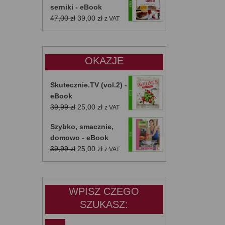
serniki - eBook
Pierwotna
Aktualna
47,00
zł
39,00
zł
z VAT
cena
cena
wynosiła:
wynosi:
47,00 zł.
39,00 zł.
OKAZJE
Skutecznie.TV (vol.2) -
eBook
Pierwotna
Aktualna
39,99
zł
25,00
zł
z VAT
cena
cena
Szybko, smacznie,
wynosiła:
wynosi:
domowo - eBook
39,99 zł.
25,00 zł.
Pierwotna
Aktualna
39,99
zł
25,00
zł
z VAT
cena
cena
wynosiła:
wynosi:
39,99 zł.
25,00 zł.
WPISZ CZEGO
SZUKASZ: