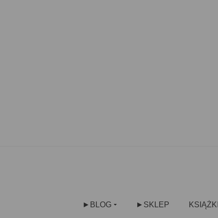
►BLOG
►SKLEP
KSIĄŻK