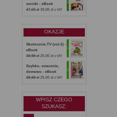
serniki - eBook
Pierwotna
Aktualna
47,00
zł
39,00
zł
z VAT
cena
cena
wynosiła:
wynosi:
47,00 zł.
39,00 zł.
OKAZJE
Skutecznie.TV (vol.2) -
eBook
Pierwotna
Aktualna
39,99
zł
25,00
zł
z VAT
cena
cena
Szybko, smacznie,
wynosiła:
wynosi:
domowo - eBook
39,99 zł.
25,00 zł.
Pierwotna
Aktualna
39,99
zł
25,00
zł
z VAT
cena
cena
wynosiła:
wynosi:
39,99 zł.
25,00 zł.
WPISZ CZEGO
SZUKASZ: