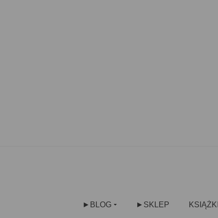
►BLOG
►SKLEP
KSIĄŻK