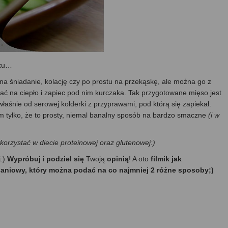
nku…
y na śniadanie, kolację czy po prostu na przekąskę, ale można go z
ć na ciepło i zapiec pod nim kurczaka. Tak przygotowane mięso jest
łaśnie od serowej kołderki z przyprawami, pod którą się zapiekał.
dam tylko, że to prosty, niemal banalny sposób na bardzo smaczne
(i w
orzystać w diecie proteinowej oraz glutenowej:)
j:)
Wypróbuj
i
podziel się
Twoją
opinią
! A oto
filmik jak
daniowy, który można podać na co najmniej 2 różne sposoby;)