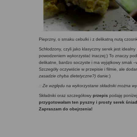
Pieprzny, o smaku cebulki i z delikatną nutą czos
Schłodzony, czyli jako klasyczny serek jest idealn
powodzeniem wykorzystać inaczej:) To znaczy poda
delikatne, bardzo soczyste i ma wyjątkowy smak –w
Szczegóły oczywiście w przepisie i filmie, ale do
zasadzie chyba dietetyczne?)
danie:)
:: Ze względu na wykorzystane składniki można wyk
Składniki oraz szczegółowy
przepis
podaję poniże
przygotowałam ten pyszny i prosty serek śnia
Zapraszam do obejrzenia!