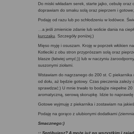
Do miski wkładam serek, starte jajko, cebulę oraz
doprawiam do smaku solą oraz pieprzem i gotowe;
Podaję od razu lub po schłodzeniu w lodówce. Św
…a jeśli zmienicie zdanie lub wolicie dania na ciep
kurczaku
. Szczegóły poniżej;)
Mięso myję i osuszam. Kroję w poprzek włókien na ci
Kotleciki z obu stron przyprószam solą oraz piepr
blasze (łatwiej umyć;)) lub w naczyniu żaroodporn
suszonymi ziołami.
Wstawiam do nagrzanego do 200 st. C piekarnika (l
od dołu, aż będzie gotowy. Czas pieczenia zależy 
sprawdzać:) U mnie trwało to bodajże niepełne 20
aromatyczną, serową skorupkę. Idzie to naprawdę
Gotowe wyjmuję z piekarnika i zostawiam na jakieś
Podaję na gorąco z ulubionymi dodatkami
(ziemnia
Smacznego:)
:: Spróbujesz? A może już po wszystkim i zaja