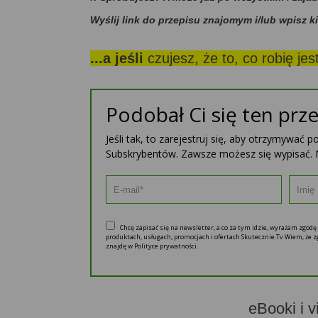
Wyślij link do przepisu znajomym i/lub wpisz k
...a jeśli
czujesz, że to, co robię je
Podobał Ci się ten prze
Jeśli tak, to zarejestruj się, aby otrzymywać 
Subskrybentów. Zawsze możesz się wypisać. 
Chcę zapisać się na newsletter, a co za tym idzie, wyrażam zgod
produktach, usługach, promocjach i ofertach Skutecznie.Tv Wiem, że
znajdę w Polityce prywatności.
eBooki i v