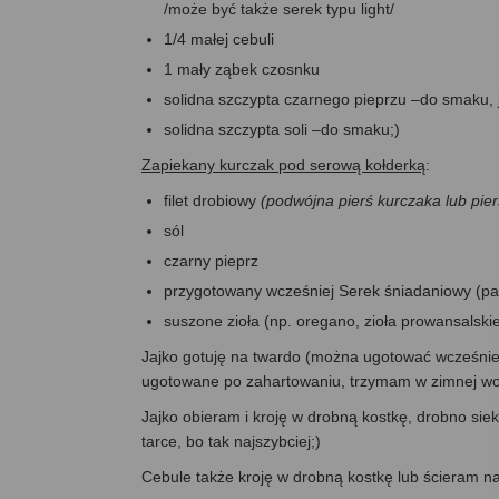
/może być także serek typu light/
1/4 małej cebuli
1 mały ząbek czosnku
solidna szczypta czarnego pieprzu –do smaku, 
solidna szczypta soli –do smaku;)
Zapiekany kurczak pod serową kołderką
:
filet drobiowy
(podwójna pierś kurczaka lub pier
sól
czarny pieprz
przygotowany wcześniej Serek śniadaniowy (pat
suszone zioła (np. oregano, zioła prowansalskie
Jajko gotuję na twardo (można ugotować wcześniej 
ugotowane po zahartowaniu, trzymam w zimnej wod
Jajko obieram i kroję w drobną kostkę, drobno sie
tarce, bo tak najszybciej;)
Cebule także kroję w drobną kostkę lub ścieram na