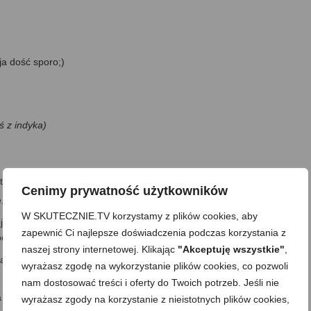
ja dość sporo;)
ś z indyka)
rz przepis powyżej;))
Cenimy prywatność użytkowników
, przyprawa do zapiekania, itp.)
W SKUTECZNIE.TV korzystamy z plików cookies, aby
np. w dniu poprzedzającym podanie;)). Jeśli zależy mi na czasie, to
zapewnić Ci najlepsze doświadczenia podczas korzystania z
zie, aż ostygną.
naszej strony internetowej. Klikając
"Akceptuję wszystkie"
,
kam lub ścieram na tarce o niezbyt drobnych oczkach –ja zazwyczaj na
wyrażasz zgodę na wykorzystanie plików cookies, co pozwoli
nam dostosować treści i oferty do Twoich potrzeb. Jeśli nie
 tarce.
wyrażasz zgody na korzystanie z nieistotnych plików cookies,