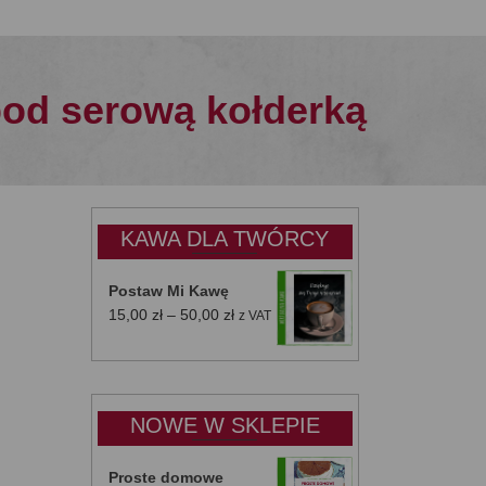
pod serową kołderką
KAWA DLA TWÓRCY
Postaw Mi Kawę
Zakres
15,00
zł
–
50,00
zł
z VAT
cen:
od
15,00 zł
do
NOWE W SKLEPIE
50,00 zł
Proste domowe