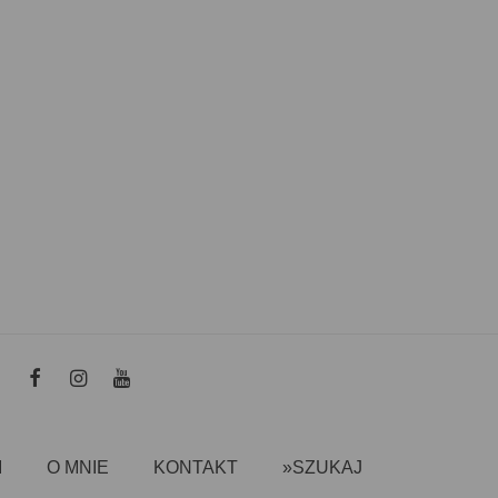
I
O MNIE
KONTAKT
»SZUKAJ