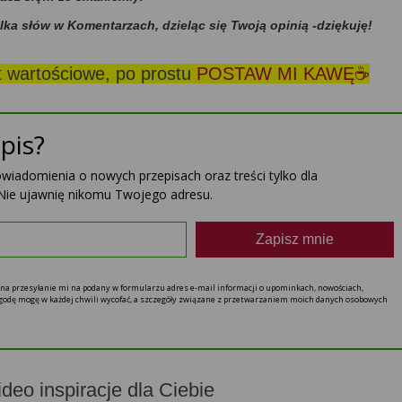
ilka słów w Komentarzach, dzieląc się Twoją opinią -dziękuję!
st wartościowe, po prostu
POSTAW MI KAWĘ☕
pis?
powiadomienia o nowych przepisach oraz treści tylko dla
Nie ujawnię nikomu Twojego adresu.
Zapisz mnie
ę na przesyłanie mi na podany w formularzu adres e-mail informacji o upominkach, nowościach,
 zgodę mogę w każdej chwili wycofać, a szczegóły związane z przetwarzaniem moich danych osobowych
ideo inspiracje dla Ciebie