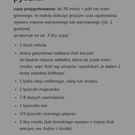
czas przygotowania:
do 30 minut + jeśli nie mam
gotowego, to należy doliczyć jeszcze czas ugotowania
wywaru mięsno-warzywnego lub warzywnego (ok. 1
godzina)
/proporcje na ok. 3 litry zupy/
1 duża cebula
dobra gatunkowo kiełbasa i/lub boczek
/to będzie mięsna wkładka, która da zupie treści
smaku, więc ilość wg uznania i upodobań; ja dałam 1
laskę wiejskiej kiełbasy/
1 łyżka oleju roślinnego, oliwy lub smalcu
2 łyżeczki majeranku
7-8 dużych ziemniaków
1 łyżeczka soli
1/3 łyżeczki czarnego pieprzu
2 litry rosołu
(lub dowolnego wywaru z mięsa i/lub
warzyw, ew. bulion z kostki)