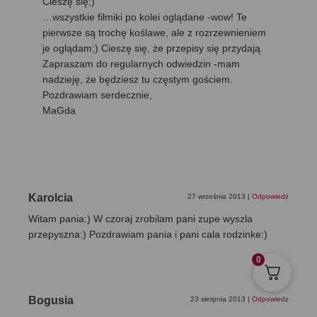
Cieszę się;)
…wszystkie filmiki po kolei oglądane -wow! Te
pierwsze są trochę koślawe, ale z rozrzewnieniem
je oglądam;) Cieszę się, że przepisy się przydają.
Zapraszam do regularnych odwiedzin -mam
nadzieję, że będziesz tu częstym gościem.
Pozdrawiam serdecznie,
MaGda
Karolcia
27 września 2013
|
Odpowiedz
Witam pania:) W czoraj zrobilam pani zupe wyszla
przepyszna:) Pozdrawiam pania i pani cala rodzinke:)
0
Bogusia
23 sierpnia 2013
|
Odpowiedz