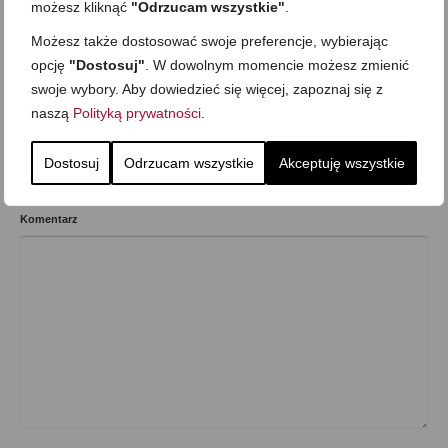
możesz kliknąć
"Odrzucam wszystkie"
.
ziemniaki
,
Zupy i gulasze
Możesz także dostosować swoje preferencje, wybierając
opcję
"Dostosuj"
. W dowolnym momencie możesz zmienić
swoje wybory. Aby dowiedzieć się więcej, zapoznaj się z
Wcześniejszy
Następny
naszą
Polityką prywatności
.
Dostosuj
Odrzucam wszystkie
Akceptuję wszystkie
Skomentuj
Komentarz