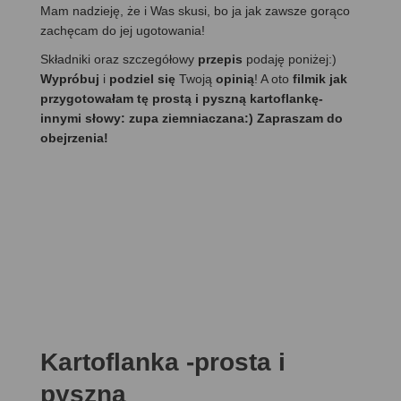
Mam nadzieję, że i Was skusi, bo ja jak zawsze gorąco
zachęcam do jej ugotowania!
Składniki oraz szczegółowy
przepis
podaję poniżej:)
Wypróbuj
i
podziel się
Twoją
opinią
! A oto
filmik jak
przygotowałam tę prostą i pyszną kartoflankę-
innymi słowy: zupa ziemniaczana:) Zapraszam do
obejrzenia!
Kartoflanka -prosta i
pyszna