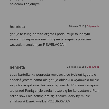
polecam znajomym
henrieta
16 maja 2015
|
Odpowiedz
gotuję tę zupę bardzo często i podsumuję to jednym
słowem przepyszna nie mogęsie jej najeść i polecam
wszystkim znajomym REWELACJA!!!
henrieta
25 lutego 2015
|
Odpowiedz
zupa kartoflanka poprostu rewelacja co tydzień ją gotuje
chociaż jestem sama ale gotuje obiadki a wydawało mi się
że potrafie gotować tak zresztą twierdzi Rodzina i znajomi
ale przed Panią chylę czoła i uczę się bo korzystam z Pani
przepisów i nie zetknęłam się z takim który by mi nie
smakował Dzięki wielkie POZDRAWIAM