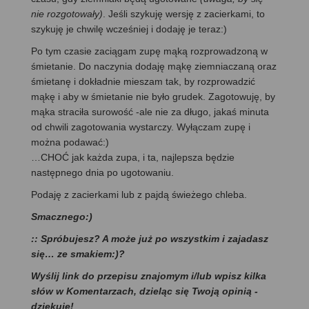
nie rozgotowały)
. Jeśli szykuję wersję z zacierkami, to
szykuję je chwilę wcześniej i dodaję je teraz:)
Po tym czasie zaciągam zupę mąką rozprowadzoną w
śmietanie. Do naczynia dodaję mąkę ziemniaczaną oraz
śmietanę i dokładnie mieszam tak, by rozprowadzić
mąkę i aby w śmietanie nie było grudek. Zagotowuję, by
mąka straciła surowość -ale nie za długo, jakaś minuta
od chwili zagotowania wystarczy. Wyłączam zupę i
można podawać:)
…CHOĆ jak każda zupa, i ta, najlepsza będzie
następnego dnia po ugotowaniu.
Podaję z zacierkami lub z pajdą świeżego chleba.
Smacznego:)
:: Spróbujesz? A może już po wszystkim i zajadasz
się… ze smakiem:)?
Wyślij link do przepisu znajomym i/lub wpisz kilka
słów w Komentarzach, dzieląc się Twoją opinią -
dziękuję!