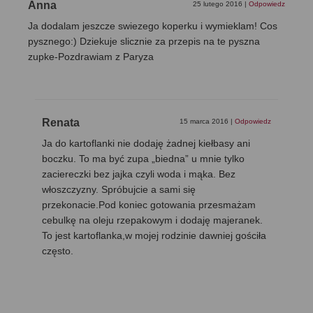
Anna
25 lutego 2016
|
Odpowiedz
Ja dodalam jeszcze swiezego koperku i wymieklam! Cos
pysznego:) Dziekuje slicznie za przepis na te pyszna
zupke-Pozdrawiam z Paryza
Renata
15 marca 2016
|
Odpowiedz
Ja do kartoflanki nie dodaję żadnej kiełbasy ani
boczku. To ma być zupa „biedna” u mnie tylko
zaciereczki bez jajka czyli woda i mąka. Bez
włoszczyzny. Spróbujcie a sami się
przekonacie.Pod koniec gotowania przesmażam
cebulkę na oleju rzepakowym i dodaję majeranek.
To jest kartoflanka,w mojej rodzinie dawniej gościła
często.