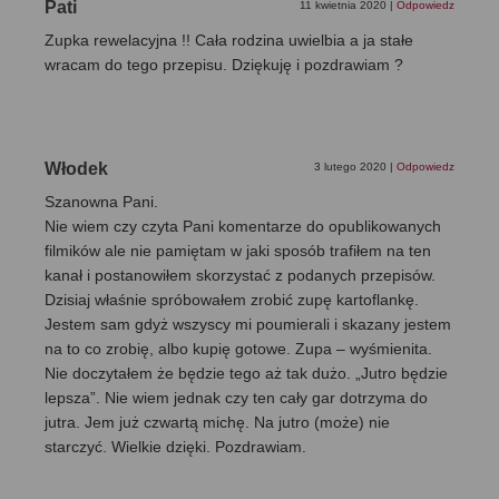
Pati
11 kwietnia 2020
|
Odpowiedz
Zupka rewelacyjna !! Cała rodzina uwielbia a ja stałe
wracam do tego przepisu. Dziękuję i pozdrawiam ?
Włodek
3 lutego 2020
|
Odpowiedz
Szanowna Pani.
Nie wiem czy czyta Pani komentarze do opublikowanych
filmików ale nie pamiętam w jaki sposób trafiłem na ten
kanał i postanowiłem skorzystać z podanych przepisów.
Dzisiaj właśnie spróbowałem zrobić zupę kartoflankę.
Jestem sam gdyż wszyscy mi poumierali i skazany jestem
na to co zrobię, albo kupię gotowe. Zupa – wyśmienita.
Nie doczytałem że będzie tego aż tak dużo. „Jutro będzie
lepsza”. Nie wiem jednak czy ten cały gar dotrzyma do
jutra. Jem już czwartą michę. Na jutro (może) nie
starczyć. Wielkie dzięki. Pozdrawiam.