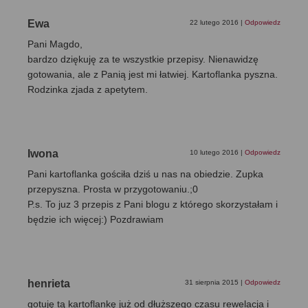
Ewa
22 lutego 2016
|
Odpowiedz
Pani Magdo,
bardzo dziękuję za te wszystkie przepisy. Nienawidzę
gotowania, ale z Panią jest mi łatwiej. Kartoflanka pyszna.
Rodzinka zjada z apetytem.
Iwona
10 lutego 2016
|
Odpowiedz
Pani kartoflanka gościła dziś u nas na obiedzie. Zupka
przepyszna. Prosta w przygotowaniu.;0
P.s. To juz 3 przepis z Pani blogu z którego skorzystałam i
będzie ich więcej:) Pozdrawiam
henrieta
31 sierpnia 2015
|
Odpowiedz
gotuję tą kartoflankę już od dłuższego czasu rewelacja i