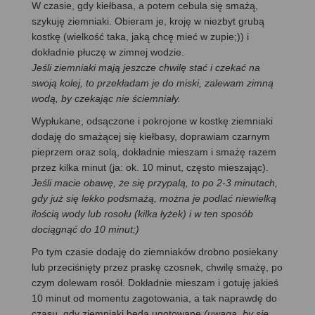
W czasie, gdy kiełbasa, a potem cebula się smażą,
szykuję ziemniaki. Obieram je, kroję w niezbyt grubą
kostkę (wielkość taka, jaką chcę mieć w zupie;)) i
dokładnie płuczę w zimnej wodzie.
Jeśli ziemniaki mają jeszcze chwilę stać i czekać na
swoją kolej, to przekładam je do miski, zalewam zimną
wodą, by czekając nie ściemniały.
Wypłukane, odsączone i pokrojone w kostkę ziemniaki
dodaję do smażącej się kiełbasy, doprawiam czarnym
pieprzem oraz solą, dokładnie mieszam i smażę razem
przez kilka minut (ja: ok. 10 minut, często mieszając).
Jeśli macie obawę, że się przypalą, to po 2-3 minutach,
gdy już się lekko podsmażą, można je podlać niewielką
ilością wody lub rosołu (kilka łyżek) i w ten sposób
dociągnąć do 10 minut;)
Po tym czasie dodaję do ziemniaków drobno posiekany
lub przeciśnięty przez praskę czosnek, chwilę smażę, po
czym dolewam rosół. Dokładnie mieszam i gotuję jakieś
10 minut od momentu zagotowania, a tak naprawdę do
czasu, gdy ziemniaki będą ugotowane
(uwaga, by się