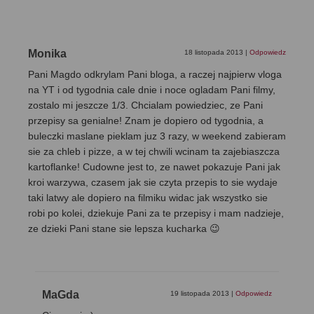
Monika
18 listopada 2013
|
Odpowiedz
Pani Magdo odkrylam Pani bloga, a raczej najpierw vloga
na YT i od tygodnia cale dnie i noce ogladam Pani filmy,
zostalo mi jeszcze 1/3. Chcialam powiedziec, ze Pani
przepisy sa genialne! Znam je dopiero od tygodnia, a
buleczki maslane pieklam juz 3 razy, w weekend zabieram
sie za chleb i pizze, a w tej chwili wcinam ta zajebiaszcza
kartoflanke! Cudowne jest to, ze nawet pokazuje Pani jak
kroi warzywa, czasem jak sie czyta przepis to sie wydaje
taki latwy ale dopiero na filmiku widac jak wszystko sie
robi po kolei, dziekuje Pani za te przepisy i mam nadzieje,
ze dzieki Pani stane sie lepsza kucharka 😉
MaGda
19 listopada 2013
|
Odpowiedz