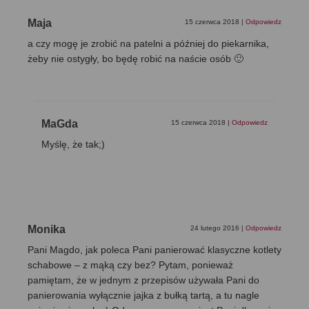
Maja
15 czerwca 2018
|
Odpowiedz
a czy mogę je zrobić na patelni a później do piekarnika,
żeby nie ostygły, bo będę robić na naście osób 🙂
MaGda
15 czerwca 2018
|
Odpowiedz
Myślę, że tak;)
Monika
24 lutego 2016
|
Odpowiedz
Pani Magdo, jak poleca Pani panierować klasyczne kotlety
schabowe – z mąką czy bez? Pytam, ponieważ
pamiętam, że w jednym z przepisów używała Pani do
panierowania wyłącznie jajka z bułką tartą, a tu nagle