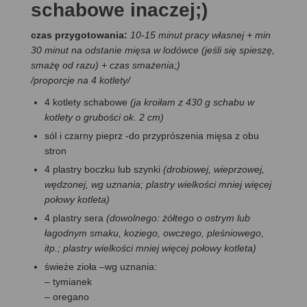
schabowe inaczej;)
czas przygotowania:
10-15 minut pracy własnej + min
30 minut na odstanie mięsa w lodówce (jeśli się spieszę,
smażę od razu) + czas smażenia;)
/
proporcje na 4 kotlety
/
4 kotlety schabowe
(ja kroiłam z 430 g schabu w
kotlety o grubości ok. 2 cm)
sól i czarny pieprz -do przyprószenia mięsa z obu
stron
4 plastry boczku lub szynki
(drobiowej, wieprzowej,
wędzonej, wg uznania; plastry wielkości mniej więcej
połowy kotleta)
4 plastry sera
(dowolnego: żółtego o ostrym lub
łagodnym smaku, koziego, owczego, pleśniowego,
itp.; plastry wielkości mniej więcej połowy kotleta)
świeże zioła –wg uznania:
– tymianek
– oregano