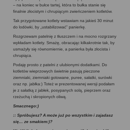
– na koniec w bułce tartej, która to bułka stanie się
finalnie złocistym i chrupiącym zwieńczeniem kotletów.
Tak przygotowane kotlety wstawiam na jakieś 30 minut
do lodówki, by „ustabilizować” panierkę.
Rozgrzewam patelnię z tłuszczem i na mocno rozgrzany
wykładam kotlety. Smażę, obracając kilkakrotnie tak, by
usmażyły się równomiernie, a panierka była złocista i
chrupiąca.
Podaję prosto z patelni z ulubionymi dodatkami. Do
kotletów wieprzowych świetnie pasują pieczone
ziemniaki, ziemniaki gotowane, puree, sałatki, surówki
oraz np. jabłka:) Toteż w prezentowanej wersji podałam
je z sałatką z jabłek, posypanych solą, pieprzem oraz
rzeżuchą i skropionych oliwą.
Smacznego:)
:: Spróbujesz? A może już po wszystkim i zajadasz
się… ze smakiem:)?