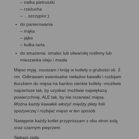
– natka pietruszki
– rzeżucha
– …szczypior;)
do panierowania
– mąka
– jajko
– bułka tarta
do smażenia: smalec lub oliwa/olej roślinny lub
mieszanka oleju i masła
Mięso myję, osuszam i kroję w kotlety o grubości ok. 2
cm. Odkrawam ewentualne nieładne kawałki i rozbijam
tłuczkiem do mięsa na bardzo cienkie kotlety -możliwie
najcieńsze tak, by uzyskać możliwie największą
powierzchnię, ALE tak, by nie rozerwać mięsa.
Można każdy kawałek włożyć między płaty folii
spożywczej i rozbijać mięso w ten sposób.
Następnie każdy kotlet przyprószam z obu stron solą
oraz czarnym pieprzem.
Siekam zioła.