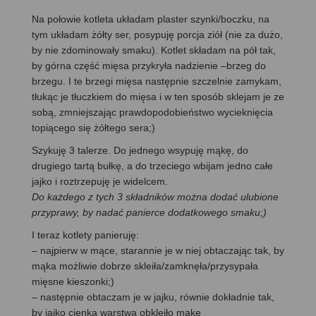
Na połowie kotleta układam plaster szynki/boczku, na
tym układam żółty ser, posypuję porcja ziół (nie za dużo,
by nie zdominowały smaku). Kotlet składam na pół tak,
by górna część mięsa przykryła nadzienie –brzeg do
brzegu. I te brzegi mięsa następnie szczelnie zamykam,
tłukąc je tłuczkiem do mięsa i w ten sposób sklejam je ze
sobą, zmniejszając prawdopodobieństwo wycieknięcia
topiącego się żółtego sera;)
Szykuję 3 talerze. Do jednego wsypuję mąkę, do
drugiego tartą bułkę, a do trzeciego wbijam jedno całe
jajko i roztrzepuję je widelcem.
Do każdego z tych 3 składników można dodać ulubione
przyprawy, by nadać panierce dodatkowego smaku;)
I teraz kotlety panieruję:
– najpierw w mące, starannie je w niej obtaczając tak, by
mąka możliwie dobrze skleiła/zamknęła/przysypała
mięsne kieszonki;)
– następnie obtaczam je w jajku, równie dokładnie tak,
by jajko cienką warstwą obkleiło mąkę