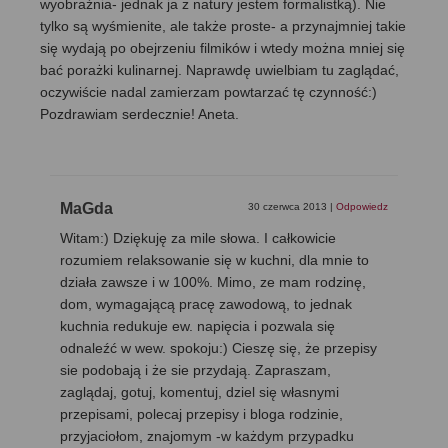
wyobraźnia- jednak ja z natury jestem formalistką). Nie
tylko są wyśmienite, ale także proste- a przynajmniej takie
się wydają po obejrzeniu filmików i wtedy można mniej się
bać porażki kulinarnej. Naprawdę uwielbiam tu zaglądać,
oczywiście nadal zamierzam powtarzać tę czynność:)
Pozdrawiam serdecznie! Aneta.
MaGda
30 czerwca 2013
|
Odpowiedz
Witam:) Dziękuję za mile słowa. I całkowicie
rozumiem relaksowanie się w kuchni, dla mnie to
działa zawsze i w 100%. Mimo, ze mam rodzinę,
dom, wymagającą pracę zawodową, to jednak
kuchnia redukuje ew. napięcia i pozwala się
odnaleźć w wew. spokoju:) Cieszę się, że przepisy
sie podobają i że sie przydają. Zapraszam,
zaglądaj, gotuj, komentuj, dziel się własnymi
przepisami, polecaj przepisy i bloga rodzinie,
przyjaciołom, znajomym -w każdym przypadku