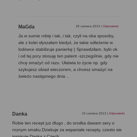
MaGda
26 czerwca 2013
|
Odpowiedz
Ja w sumie robię i tak, i tak, czyli na oba sposoby,
ale z kolei słyszałam kiedyś, że takie odleżenie w
lodówce stabilizuje panierkę:) Sprawdziłam, było ok
i od tej pory stosuję ten patent -szczególnie, gdy nie
chcę smażyć od razu. Ułatwia to życie np. gdy
szykujesz obiad wieczorem, a chcesz smażyć na
świeżo następnego dnia…
Danka
24 czerwca 2013
|
Odpowiedz
Robie ten recept juz dlugo , do srodka dawam sery o
roznym smaku.Dziekuje za wspaniale recepty, czesto sie
inspiruje.Danka z Czech