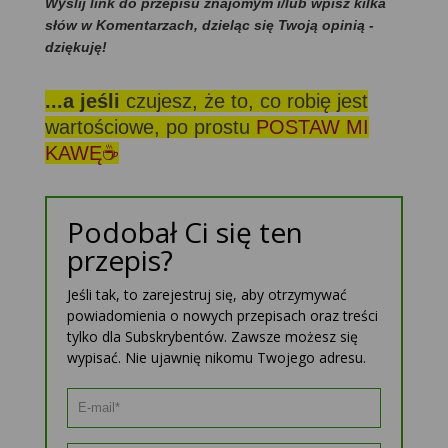
Wyślij link do przepisu znajomym i/lub wpisz kilka
słów w Komentarzach, dzieląc się Twoją opinią -
dziękuję!
...a jeśli
czujesz, że to, co robię jest
wartościowe, po prostu
POSTAW MI
KAWĘ☕
Podobał Ci się ten
przepis?
Jeśli tak, to zarejestruj się, aby otrzymywać
powiadomienia o nowych przepisach oraz treści
tylko dla Subskrybentów. Zawsze możesz się
wypisać. Nie ujawnię nikomu Twojego adresu.