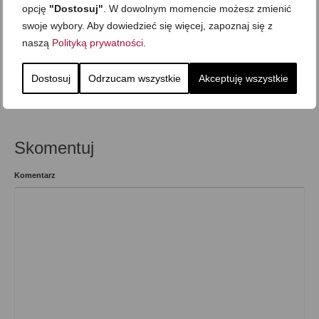
opcję
"Dostosuj"
. W dowolnym momencie możesz zmienić
Dzień Dziecka
,
Kolacja
,
Mega proste
,
Na grilla
,
Obiad
,
Romantyczny posiłek
,
swoje wybory. Aby dowiedzieć się więcej, zapoznaj się z
Składnik: jajka i nabiał
,
Składnik: wieprzowina
,
Sylwester i inne imprezowe
naszą
Polityką prywatności
.
Dostosuj
Odrzucam wszystkie
Akceptuję wszystkie
Wcześniejszy
Następny
Skomentuj
Komentarz