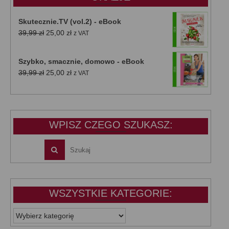
Skutecznie.TV (vol.2) - eBook
Pierwotna
Aktualna
39,99
zł
25,00
zł
z VAT
cena
cena
wynosiła:
wynosi:
Szybko, smacznie, domowo - eBook
39,99 zł.
25,00 zł.
Pierwotna
Aktualna
39,99
zł
25,00
zł
z VAT
cena
cena
wynosiła:
wynosi:
39,99 zł.
25,00 zł.
WPISZ CZEGO SZUKASZ:
WSZYSTKIE KATEGORIE:
WSZYSTKIE
KATEGORIE: