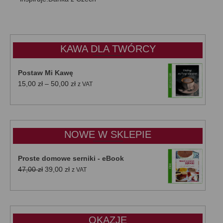
KAWA DLA TWÓRCY
Postaw Mi Kawę
Zakres
15,00
zł
–
50,00
zł
z VAT
cen:
od
15,00 zł
do
NOWE W SKLEPIE
50,00 zł
Proste domowe serniki - eBook
Pierwotna
Aktualna
47,00
zł
39,00
zł
z VAT
cena
cena
wynosiła:
wynosi:
47,00 zł.
39,00 zł.
OKAZJE