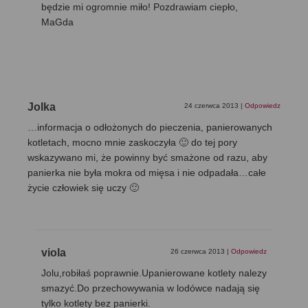
będzie mi ogromnie miło! Pozdrawiam ciepło,
MaGda
Jolka
24 czerwca 2013
|
Odpowiedz
…informacja o odłożonych do pieczenia, panierowanych
kotletach, mocno mnie zaskoczyła 🙂 do tej pory
wskazywano mi, że powinny być smażone od razu, aby
panierka nie była mokra od mięsa i nie odpadała…całe
życie człowiek się uczy 🙂
viola
26 czerwca 2013
|
Odpowiedz
Jolu,robiłaś poprawnie.Upanierowane kotlety nalezy
smazyć.Do przechowywania w lodówce nadają się
tylko kotlety bez panierki.