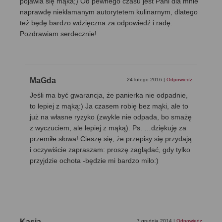
pojawia się mąka;) Od pewnego czasu jest Pani dla mnie
naprawdę niekłamanym autorytetem kulinarnym, dlatego
też będę bardzo wdzięczna za odpowiedź i radę.
Pozdrawiam serdecznie!
MaGda
24 lutego 2016
|
Odpowiedz
Jeśli ma być gwarancja, że panierka nie odpadnie,
to lepiej z mąką:) Ja czasem robię bez mąki, ale to
już na własne ryzyko (zwykle nie odpada, bo smażę
z wyczuciem, ale lepiej z mąką). Ps. …dziękuję za
przemiłe słowa! Cieszę się, że przepisy się przydają
i oczywiście zapraszam: proszę zaglądać, gdy tylko
przyjdzie ochota -będzie mi bardzo miło:)
Kasia
7 grudnia 2014
|
Odpowiedz