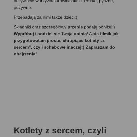
oczywiście warzywa/surówki/sałatki. Proste, pyszne,
pożywne.
Przepadają za nimi także dzieci:)
Składniki oraz szczegółowy
przepis
podaję poniżej:)
Wypróbuj
i
podziel się
Twoją
opinią
! A oto
filmik jak
przygotowałam proste, chrupiące kotlety „z
sercem”, czyli schabowe inaczej;) Zapraszam do
obejrzenia!
Kotlety z sercem, czyli