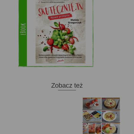
Zobacz też
Domowy ketchup (bez
Tarta francuska z
cukru)
cebulą i pomidorem
Zupa kurkowa z
Domowe żelki
selerem i pietruszką