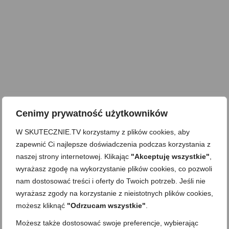
Cenimy prywatność użytkowników
W SKUTECZNIE.TV korzystamy z plików cookies, aby
zapewnić Ci najlepsze doświadczenia podczas korzystania z
naszej strony internetowej. Klikając
"Akceptuję wszystkie"
,
wyrażasz zgodę na wykorzystanie plików cookies, co pozwoli
nam dostosować treści i oferty do Twoich potrzeb. Jeśli nie
wyrażasz zgody na korzystanie z nieistotnych plików cookies,
możesz kliknąć
"Odrzucam wszystkie"
.
Możesz także dostosować swoje preferencje, wybierając
Dla dzieci
,
Dla matek karmiących
,
Dla niespodziewanych gości
,
Do pracy
,