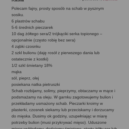
Polecam fajny, prosty sposób na schab w pysznym
sosiku.
6 plastrów schabu
5-6 średnich pieczarek
10 dag żółtego sera/2 trójkąciki serka topionego –
opcjonalnie (często robię bez sera)
4 ząbki czosnku
2 szkl bulionu (daję rosół z pierwszego dania lub
ostatecznie z kostki)
1/2 szkl śmietany 18%
mąka
sól, pieprz, olej
posiekana natka pietruszki
Schab rozbijamy, solimy, pieprzymy, obtaczamy w mące i
podsmażamy na oleju. W garnku zagotowujemy bulion i
przekładamy usmażony schab. Pieczarki kroimy w
plasterki, czosnek siekamy lub przeciskamy i dorzucamy
do mięska. Dusimy ok godziny, uzupełniając w miarę
potrzeby bulion (musi przykrywać mięso). Uduszone
mięso wykładamy, dodajemy śmietanę, starty żółty ser lub