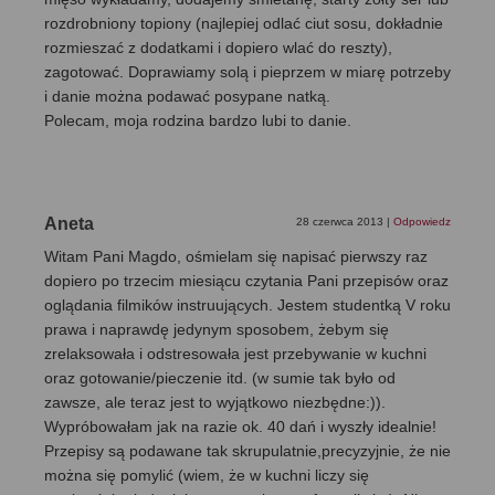
rozdrobniony topiony (najlepiej odlać ciut sosu, dokładnie
rozmieszać z dodatkami i dopiero wlać do reszty),
zagotować. Doprawiamy solą i pieprzem w miarę potrzeby
i danie można podawać posypane natką.
Polecam, moja rodzina bardzo lubi to danie.
Aneta
28 czerwca 2013
|
Odpowiedz
Witam Pani Magdo, ośmielam się napisać pierwszy raz
dopiero po trzecim miesiącu czytania Pani przepisów oraz
oglądania filmików instruujących. Jestem studentką V roku
prawa i naprawdę jedynym sposobem, żebym się
zrelaksowała i odstresowała jest przebywanie w kuchni
oraz gotowanie/pieczenie itd. (w sumie tak było od
zawsze, ale teraz jest to wyjątkowo niezbędne:)).
Wypróbowałam jak na razie ok. 40 dań i wyszły idealnie!
Przepisy są podawane tak skrupulatnie,precyzyjnie, że nie
można się pomylić (wiem, że w kuchni liczy się