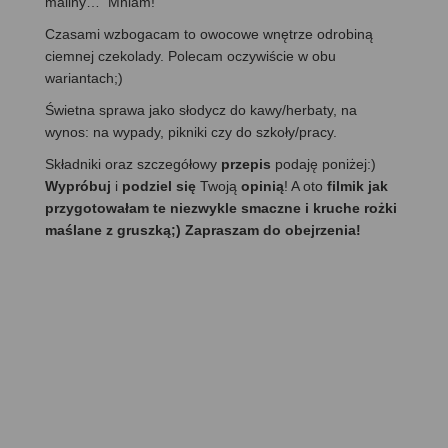
maliny… Mniam!
Czasami wzbogacam to owocowe wnętrze odrobiną
ciemnej czekolady. Polecam oczywiście w obu
wariantach;)
Świetna sprawa jako słodycz do kawy/herbaty, na
wynos: na wypady, pikniki czy do szkoły/pracy.
Składniki oraz szczegółowy
przepis
podaję poniżej:)
Wypróbuj
i
podziel się
Twoją
opinią
! A oto
filmik jak
przygotowałam te niezwykle smaczne i kruche rożki
maślane z gruszką;) Zapraszam do obejrzenia!