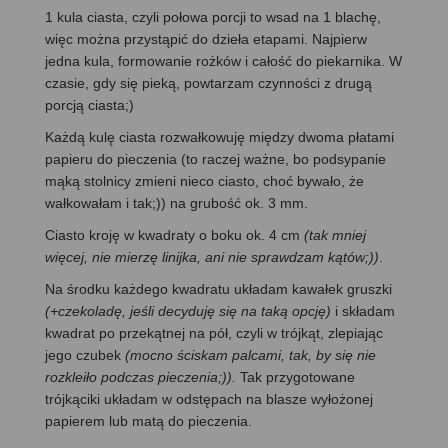
1 kula ciasta, czyli połowa porcji to wsad na 1 blachę,
więc można przystąpić do dzieła etapami. Najpierw
jedna kula, formowanie rożków i całość do piekarnika. W
czasie, gdy się pieką, powtarzam czynności z drugą
porcją ciasta;)
Każdą kulę ciasta rozwałkowuję między dwoma płatami
papieru do pieczenia (to raczej ważne, bo podsypanie
mąką stolnicy zmieni nieco ciasto, choć bywało, że
wałkowałam i tak;)) na grubość ok. 3 mm.
Ciasto kroję w kwadraty o boku ok. 4 cm
(tak mniej
więcej, nie mierzę linijka, ani nie sprawdzam kątów;))
.
Na środku każdego kwadratu układam kawałek gruszki
(+czekoladę, jeśli decyduję się na taką opcję)
i składam
kwadrat po przekątnej na pół, czyli w trójkąt, zlepiając
jego czubek
(mocno ściskam palcami, tak, by się nie
rozkleiło podczas pieczenia;)).
Tak przygotowane
trójkąciki układam w odstępach na blasze wyłożonej
papierem lub matą do pieczenia.