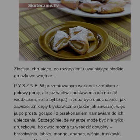
Złociste, chrupiące, po rozgryzieniu uwalniające słodkie
gruszkowe wnętrze…
P Y S Z N E. W prezentowanym wariancie zrobiłam z
połowy porcji, ale już w chwili postawienia ich na stół
wiedziałam, że to był błąd;) Trzeba było upiec całość, jak
zawsze. Zniknęły błyskawicznie (także jak zawsze), więc
ja po prostu gorąco i z przekonaniem namawiam do ich
upieczenia. Szczególnie, że wnętrze może być nie tylko
gruszkowe, bo owoc można tu wsadzić dowolny –
brzoskwinia, jabłko, mango, ananas, wiśnie, truskawki,