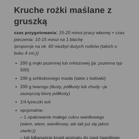
Kruche rożki maślane z
gruszką
czas przygotowania:
15-20 minut pracy własnej + czas
pieczenia: 10-15 minut na 1 blachę
/proporcje na ok. 60 niezbyt dużych rożków (takich o
boku 4 cm;))
200 g mąki pszennej lub orkiszowej
(ja: pszenna typ
500)
200 g schłodzonego masła (takie z lodówki)
200 g twarogu
(tłusty, półtłusty lub chudy –ja
zazwyczaj biorę półtłusty)
1/4 łyżeczki soli
opcjonalnie:
– 1 opakowanie małego cukru waniliowego
(wiem, wiem, wanilinowy, ale tak już się jakoś
utarło;))
– lub kilkanaście kropli aromatu do ciast (waniliowy,