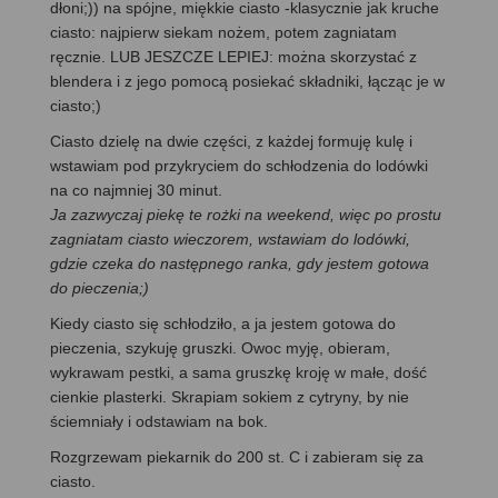
dłoni;)) na spójne, miękkie ciasto -klasycznie jak kruche
ciasto: najpierw siekam nożem, potem zagniatam
ręcznie. LUB JESZCZE LEPIEJ: można skorzystać z
blendera i z jego pomocą posiekać składniki, łącząc je w
ciasto;)
Ciasto dzielę na dwie części, z każdej formuję kulę i
wstawiam pod przykryciem do schłodzenia do lodówki
na co najmniej 30 minut.
Ja zazwyczaj piekę te rożki na weekend, więc po prostu
zagniatam ciasto wieczorem, wstawiam do lodówki,
gdzie czeka do następnego ranka, gdy jestem gotowa
do pieczenia;)
Kiedy ciasto się schłodziło, a ja jestem gotowa do
pieczenia, szykuję gruszki. Owoc myję, obieram,
wykrawam pestki, a sama gruszkę kroję w małe, dość
cienkie plasterki. Skrapiam sokiem z cytryny, by nie
ściemniały i odstawiam na bok.
Rozgrzewam piekarnik do 200 st. C i zabieram się za
ciasto.