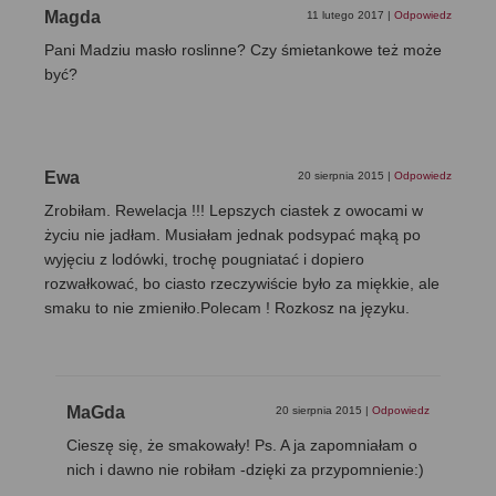
Magda
11 lutego 2017
|
Odpowiedz
Pani Madziu masło roslinne? Czy śmietankowe też może
być?
Ewa
20 sierpnia 2015
|
Odpowiedz
Zrobiłam. Rewelacja !!! Lepszych ciastek z owocami w
życiu nie jadłam. Musiałam jednak podsypać mąką po
wyjęciu z lodówki, trochę pougniatać i dopiero
rozwałkować, bo ciasto rzeczywiście było za miękkie, ale
smaku to nie zmieniło.Polecam ! Rozkosz na języku.
MaGda
20 sierpnia 2015
|
Odpowiedz
Cieszę się, że smakowały! Ps. A ja zapomniałam o
nich i dawno nie robiłam -dzięki za przypomnienie:)