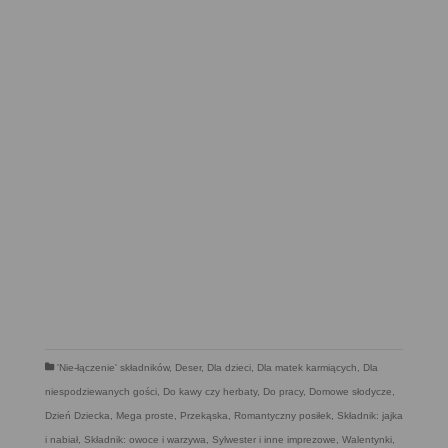
'Nie-łączenie' składników
,
Deser
,
Dla dzieci
,
Dla matek karmiących
,
Dla
niespodziewanych gości
,
Do kawy czy herbaty
,
Do pracy
,
Domowe słodycze
,
Dzień Dziecka
,
Mega proste
,
Przekąska
,
Romantyczny posiłek
,
Składnik: jajka
i nabiał
,
Składnik: owoce i warzywa
,
Sylwester i inne imprezowe
,
Walentynki
,