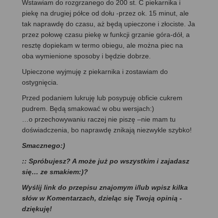
Wstawiam do rozgrzanego do 200 st. C piekarnika i
piekę na drugiej półce od dołu -przez ok. 15 minut, ale
tak naprawdę do czasu, aż będą upieczone i złociste. Ja
przez połowę czasu piekę w funkcji grzanie góra-dół, a
resztę dopiekam w termo obiegu, ale można piec na
oba wymienione sposoby i będzie dobrze.
Upieczone wyjmuję z piekarnika i zostawiam do
ostygnięcia.
Przed podaniem lukruję lub posypuję obficie cukrem
pudrem. Będą smakować w obu wersjach:)
…o przechowywaniu raczej nie piszę –nie mam tu
doświadczenia, bo naprawdę znikają niezwykle szybko!
Smacznego:)
:: Spróbujesz? A może już po wszystkim i zajadasz
się… ze smakiem:)?
Wyślij link do przepisu znajomym i/lub wpisz kilka
słów w Komentarzach, dzieląc się Twoją opinią -
dziękuję!