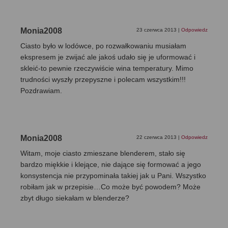
Monia2008
23 czerwca 2013
|
Odpowiedz
Ciasto było w lodówce, po rozwałkowaniu musiałam
ekspresem je zwijać ale jakoś udało się je uformować i
skleić-to pewnie rzeczywiście wina temperatury. Mimo
trudności wyszły przepyszne i polecam wszystkim!!!
Pozdrawiam.
Monia2008
22 czerwca 2013
|
Odpowiedz
Witam, moje ciasto zmieszane blenderem, stało się
bardzo miękkie i klejące, nie dające się formować a jego
konsystencja nie przypominała takiej jak u Pani. Wszystko
robiłam jak w przepisie…Co może być powodem? Może
zbyt długo siekałam w blenderze?