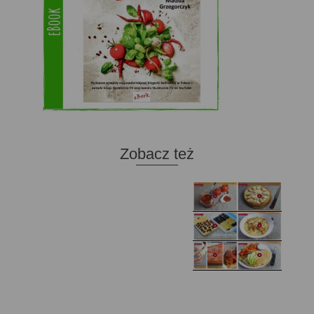
Zobacz też
Domowy ketchup (bez
Tarta francuska z
cukru)
cebulą i pomidorem
Zupa kurkowa z
Domowe żelki
selerem i pietruszką
Zapiekany naleśnik z
mięsem i pieczarkami. I
Gołąbki z cukinii
prosta sałatka
Najprostszy klasyczny
chlebek bananowy
Kotlety ruskie
(zawsze się uda!)