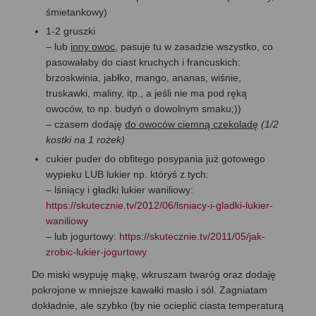
śmietankowy)
1-2 gruszki
– lub
inny owoc
, pasuje tu w zasadzie wszystko, co
pasowałaby do ciast kruchych i francuskich:
brzoskwinia, jabłko, mango, ananas, wiśnie,
truskawki, maliny, itp., a jeśli nie ma pod ręką
owoców, to np. budyń o dowolnym smaku;))
– czasem dodaję
do owoców ciemną czekoladę
(1/2
kostki na 1 rożek)
cukier puder do obfitego posypania już gotowego
wypieku LUB lukier np. któryś z tych:
– lśniący i gładki lukier waniliowy:
https://skutecznie.tv/2012/06/lsniacy-i-gladki-lukier-
waniliowy
– lub jogurtowy:
https://skutecznie.tv/2011/05/jak-
zrobic-lukier-jogurtowy
Do miski wsypuję mąkę, wkruszam twaróg oraz dodaję
pokrojone w mniejsze kawałki masło i sól. Zagniatam
dokładnie, ale szybko (by nie ocieplić ciasta temperaturą