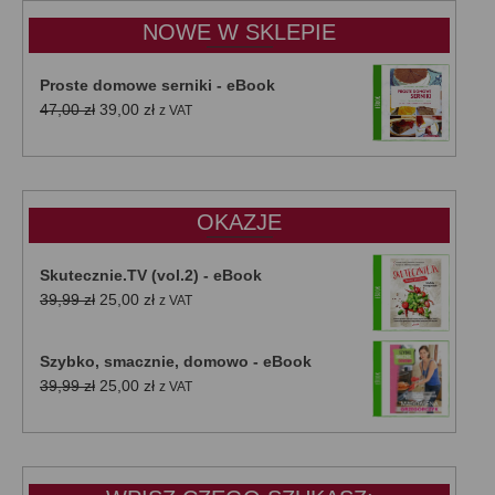
do
NOWE W SKLEPIE
50,00 zł
Proste domowe serniki - eBook
Pierwotna
Aktualna
47,00
zł
39,00
zł
z VAT
cena
cena
wynosiła:
wynosi:
47,00 zł.
39,00 zł.
OKAZJE
Skutecznie.TV (vol.2) - eBook
Pierwotna
Aktualna
39,99
zł
25,00
zł
z VAT
cena
cena
wynosiła:
wynosi:
Szybko, smacznie, domowo - eBook
39,99 zł.
25,00 zł.
Pierwotna
Aktualna
39,99
zł
25,00
zł
z VAT
cena
cena
wynosiła:
wynosi:
39,99 zł.
25,00 zł.