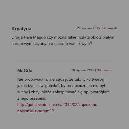
Krystyna
20 stycznia 2015
|
Odpowiedz
Droga Pani Magdo czy mozna takie rozki zrobic z bialym
serem wymieszanym a cukrem waniliowym?
MaGda
20 stycznia 2015
|
Odpowiedz
Nie próbowałam, ale sądzę, że tak, tylko twaróg
jakoś bym „uwilgotniła”, by po upieczeniu nie był
suchy i zbity. Może zainspirować się np. twarogiem
z tego przepisu:
http://gotuj.skutecznie.tv/2014/02/zapiekane-
nalesniki-z-serem/
?