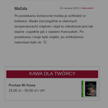
MaGda
22 czerwca 2013
|
Odpowiedz
Po posiekaniu koniecznie trzeba je schłodzić w
lodówce. Masło (szczególnie w obecnych
temperaturach) mięknie i stąd to chłodzenie jest tak
ważne -zupełnie jak z ciastem francuskim. Po
posiekaniu i moje było miękki, po schłodzeniu
natomiast było ok. 🙂
KAWA DLA TWÓRCY
Postaw Mi Kawę
Zakres
15,00
zł
–
50,00
zł
z VAT
cen:
od
15,00 zł