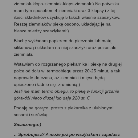
ziemniak-klops-ziemniak-klops-ziemnak:) Na patyczku
mam tym sposobem 4 ziemniaki oraz 3 klopsy i z tej
ilości składników uzyskuję 5 takich właśnie szaszłyków.
Resztę ziemniaków piekę osobno, układając je na
blasze miedzy szaszłykami:)
Blachę wykładam papierem do pieczenia lub matą
silikonową i układam na niej szaszłyki oraz pozostałe
ziemniaki.
Wstawiam do rozgrzanego piekarnika i piekę na drugiej
polce od dołu w termoobiegu przez 20-25 minut, a tak
naprawdę do czasu, aż ziemniaki i mięso będą
upieczone i ładnie się zrumienią;)
Jeśli nie mam termo obiegu, to piekę w funkcji grzanie
góra-dół nieco dłużej lub daję 220 st. C
Podaję na gorąco, prosto z piekarnika z ulubionymi
sosami i surówką.
Smacznego:)
:: Spróbujesz? A może już po wszystkim i zajadasz