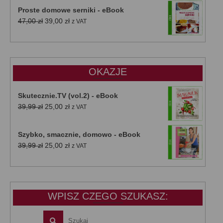
Proste domowe serniki - eBook
Pierwotna
Aktualna
47,00
zł
39,00
zł
z VAT
cena
cena
wynosiła:
wynosi:
47,00 zł.
39,00 zł.
OKAZJE
Skutecznie.TV (vol.2) - eBook
Pierwotna
Aktualna
39,99
zł
25,00
zł
z VAT
cena
cena
wynosiła:
wynosi:
Szybko, smacznie, domowo - eBook
39,99 zł.
25,00 zł.
Pierwotna
Aktualna
39,99
zł
25,00
zł
z VAT
cena
cena
wynosiła:
wynosi:
39,99 zł.
25,00 zł.
WPISZ CZEGO SZUKASZ: