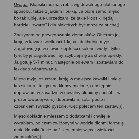
Uwaga
: Klopsiki można zrobić wg dowolnego ulubionego
sposobu, także z jajkiem i bułką. Ja biorę samo mięso,
bo tak lubię, ale uprzedzam, że takie klopsiki będą
bardziej „zwarte” i dla niektórych być może za suche;)
Zaczynam od przygotowania ziemniaków. Obieram je,
kroję w kawałki wielkości 1 kęsa i dokładnie myję.
Zagotowuję je w niewielkiej ilości osolonej wody –tylko
tyle, by je obgotować i by szybciej się za chwilę upiekły.
Ja gotuję 5-7 minut. Następnie odlewam i zostawiam do
lekkiego odparowania.
Mięso myję, osuszam, kroję w mniejsze kawałki i mielę
lub siekam –tak jak na klopsy mielone;) następnie
doprawiam w zasadzie w dowolny ulubiony sposób –w
prezentowanej wersji doprawiłam: solą, pesto i
czosnkiem (wyszło pysznie, więc polecam ten zestaw;)).
Mięso dokładnie mieszam z dodatkami i chwilę je
wyrabiam, po czym zwilżonymi w wodzie dłońmi formuję
małe klopsiki (takie na 1 kęs, mniej więcej wielkości
ziemniaków;))