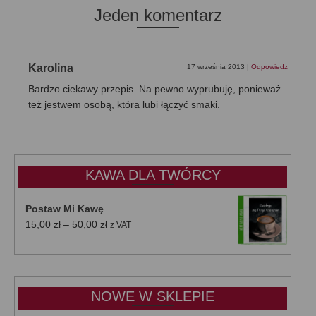
Jeden komentarz
Karolina
17 września 2013
|
Odpowiedz
Bardzo ciekawy przepis. Na pewno wyprubuję, ponieważ
też jestwem osobą, która lubi łączyć smaki.
KAWA DLA TWÓRCY
Postaw Mi Kawę
Zakres
15,00
zł
–
50,00
zł
z VAT
cen:
od
15,00 zł
do
NOWE W SKLEPIE
50,00 zł