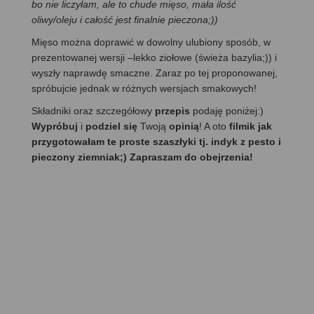
bo nie liczyłam, ale to chude mięso, mała ilość
oliwy/oleju i całość jest finalnie pieczona;))
Mięso można doprawić w dowolny ulubiony sposób, w
prezentowanej wersji –lekko ziołowe (świeża bazylia;)) i
wyszły naprawdę smaczne. Zaraz po tej proponowanej,
spróbujcie jednak w różnych wersjach smakowych!
Składniki oraz szczegółowy
przepis
podaję poniżej:)
Wypróbuj
i
podziel się
Twoją
opinią
! A oto
filmik jak
przygotowałam te proste szaszłyki tj. indyk z pesto i
pieczony ziemniak;) Zapraszam do obejrzenia!