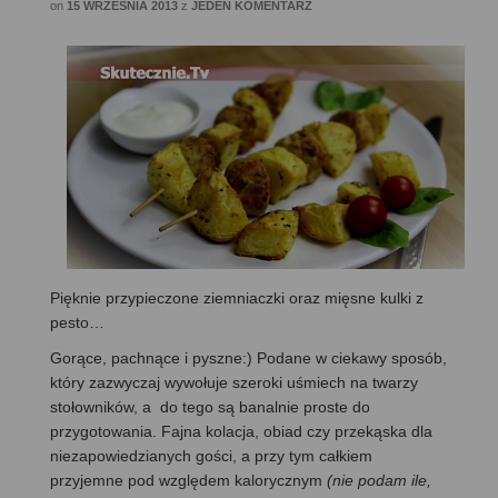
on
15 WRZEŚNIA 2013
z
JEDEN KOMENTARZ
Pięknie przypieczone ziemniaczki oraz mięsne kulki z
pesto…
Gorące, pachnące i pyszne:) Podane w ciekawy sposób,
który zazwyczaj wywołuje szeroki uśmiech na twarzy
stołowników, a do tego są banalnie proste do
przygotowania. Fajna kolacja, obiad czy przekąska dla
niezapowiedzianych gości, a przy tym całkiem
przyjemne pod względem kalorycznym
(nie podam ile,