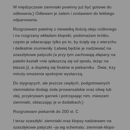
W międzyczasie ziemniaki powinny już być gotowe do
odlewania;) Odlewam je zatem i zostawiam do lekkiego
odparowania.
Rozgrzewam patelnię z niewielką ilością oleju roślinnego
i na rozgrzany wkładam klopsiki, podsmażam krótko,
często je odwracając tylko po to, by ścięły się z wierzchu
i delikatnie zrumieniły. Łatwiej będzie je nadziewać na
szaszłykowe patyczki
(a przy tym zachowają złapany na
patelni kształt =nie spłaszczą się od spodu, leżąc na
blasze;))
, a dopieką się finalnie w piekarniku. Dwie, trzy
minuty smażenia spokojnie wystarczą.
Do stygnących, ale jeszcze ciepłych, podgotowanych
ziemniaków dodaję zioła prowansalskie oraz oliwę lub
olej, przykrywam garnek i potrząsając nim, mieszam
ziemniaki, obtaczając je w dodatkach;)
Rozgrzewam piekarnik do 200 st. C
I teraz szaszłyki: ziemniaki oraz klopsy nadziewam na
szaszłykowe patyczki –ja wg schematu: ziemniak-klops-