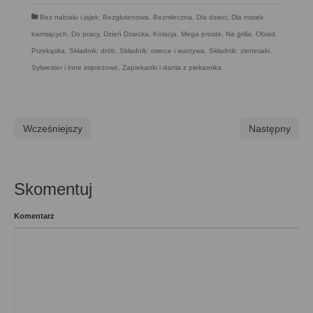
Bez nabiału i jajek
,
Bezglutenowa
,
Bezmleczna
,
Dla dzieci
,
Dla matek
karmiących
,
Do pracy
,
Dzień Dziecka
,
Kolacja
,
Mega proste
,
Na grilla
,
Obiad
,
Przekąska
,
Składnik: drób
,
Składnik: owoce i warzywa
,
Składnik: ziemniaki
,
Sylwester i inne imprezowe
,
Zapiekanki i dania z piekarnika
Wcześniejszy
Następny
Skomentuj
Komentarz