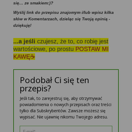
się… ze smakiem:)?
Wyślij link do przepisu znajomym i/lub wpisz kilka
słów w Komentarzach, dzieląc się Twoją opinią -
dziękuję!
...a jeśli
czujesz, że to, co robię jest
wartościowe, po prostu
POSTAW MI
KAWĘ☕
Podobał Ci się ten
przepis?
Jeśli tak, to zarejestruj się, aby otrzymywać
powiadomienia o nowych przepisach oraz treści
tylko dla Subskrybentów. Zawsze możesz się
wypisać. Nie ujawnię nikomu Twojego adresu.