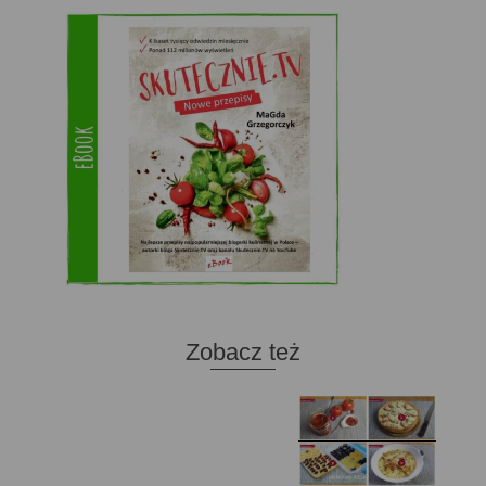
Zobacz też
Domowy ketchup (bez
Tarta francuska z
cukru)
cebulą i pomidorem