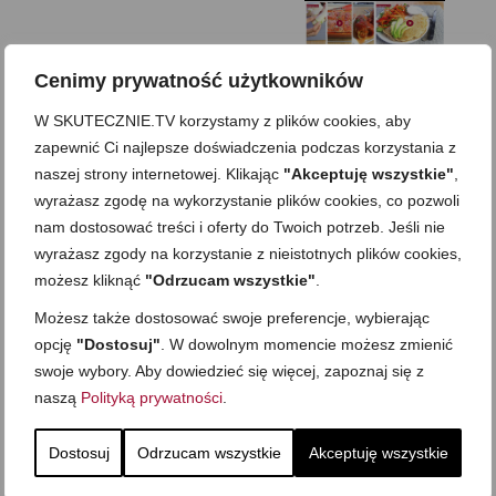
Zupa kurkowa z
Domowe żelki
selerem i pietruszką
Zapiekany naleśnik z
mięsem i pieczarkami. I
Gołąbki z cukinii
prosta sałatka
Cenimy prywatność użytkowników
Najprostszy klasyczny
chlebek bananowy
Kotlety ruskie
(zawsze się uda!)
W SKUTECZNIE.TV korzystamy z plików cookies, aby
zapewnić Ci najlepsze doświadczenia podczas korzystania z
naszej strony internetowej. Klikając
"Akceptuję wszystkie"
,
wyrażasz zgodę na wykorzystanie plików cookies, co pozwoli
nam dostosować treści i oferty do Twoich potrzeb. Jeśli nie
wyrażasz zgody na korzystanie z nieistotnych plików cookies,
możesz kliknąć
"Odrzucam wszystkie"
.
Możesz także dostosować swoje preferencje, wybierając
opcję
"Dostosuj"
. W dowolnym momencie możesz zmienić
swoje wybory. Aby dowiedzieć się więcej, zapoznaj się z
naszą
Polityką prywatności
.
Dostosuj
Odrzucam wszystkie
Akceptuję wszystkie