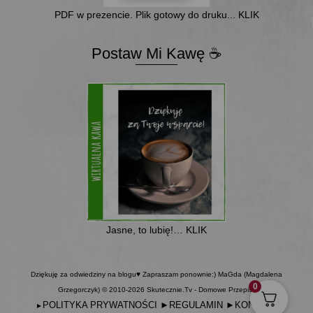
PDF w prezencie. Plik gotowy do druku... KLIK
Postaw Mi Kawę ☕
Jasne, to lubię!… KLIK
Dziękuję za odwiedziny na blogu♥ Zapraszam ponownie:) MaGda (Magdalena
0
Grzegorczyk) © 2010-2026 Skutecznie.Tv - Domowe Przepisy
POLITYKA PRYWATNOŚCI
►
REGULAMIN
►
KONTAKT
►