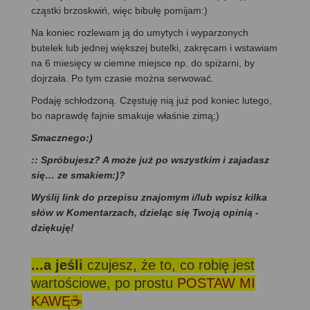
cząstki brzoskwiń, więc bibułę pomijam:)
Na koniec rozlewam ją do umytych i wyparzonych
butelek lub jednej większej butelki, zakręcam i wstawiam
na 6 miesięcy w ciemne miejsce np. do spiżarni, by
dojrzała. Po tym czasie można serwować.
Podaję schłodzoną. Częstuję nią już pod koniec lutego,
bo naprawdę fajnie smakuje właśnie zimą;)
Smacznego:)
:: Spróbujesz? A może już po wszystkim i zajadasz
się… ze smakiem:)?
Wyślij link do przepisu znajomym i/lub wpisz kilka
słów w Komentarzach, dzieląc się Twoją opinią -
dziękuję!
...a jeśli
czujesz, że to, co robię jest
wartościowe, po prostu
POSTAW MI
KAWĘ☕