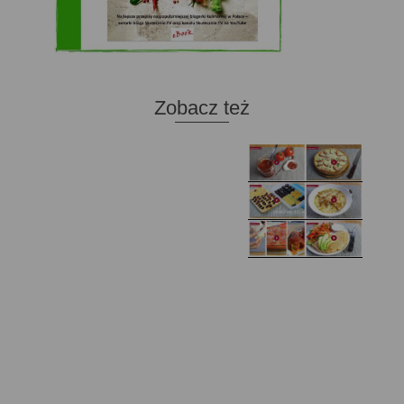
Zobacz też
Domowy ketchup (bez
Tarta francuska z
cukru)
cebulą i pomidorem
Zupa kurkowa z
Domowe żelki
selerem i pietruszką
Zapiekany naleśnik z
mięsem i pieczarkami. I
Gołąbki z cukinii
prosta sałatka
Najprostszy klasyczny
chlebek bananowy
Kotlety ruskie
(zawsze się uda!)