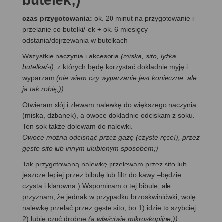
butelek;)
czas przygotowania:
ok. 20 minut na przygotowanie i
przelanie do butelki/-ek + ok. 6 miesięcy
odstania/dojrzewania w butelkach
Wszystkie naczynia i akcesoria
(miska, sito, łyżka,
butelka/-i)
, z których będę korzystać dokładnie myję i
wyparzam
(nie wiem czy wyparzanie jest konieczne, ale
ja tak robię;)).
Otwieram słój i zlewam nalewkę do większego naczynia
(miska, dzbanek), a owoce dokładnie odciskam z soku.
Ten sok także dolewam do nalewki.
Owoce można odcisnąć przez gazę (czyste ręce!), przez
gęste sito lub innym ulubionym sposobem;)
Tak przygotowaną nalewkę przelewam przez sito lub
jeszcze lepiej przez bibułę lub filtr do kawy –będzie
czysta i klarowna:) Wspominam o tej bibule, ale
przyznam, że jednak w przypadku brzoskwiniówki, wolę
nalewkę przelać przez gęste sito, bo 1) idzie to szybciej
2) lubię czuć drobne
(a właściwie mikroskopijne;))