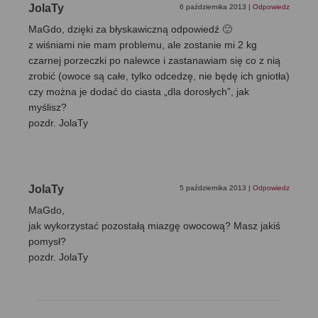
JolaTy
6 października 2013
|
Odpowiedz
MaGdo, dzięki za błyskawiczną odpowiedź 🙂
z wiśniami nie mam problemu, ale zostanie mi 2 kg
czarnej porzeczki po nalewce i zastanawiam się co z nią
zrobić (owoce są całe, tylko odcedzę, nie będę ich gniotła)
czy można je dodać do ciasta „dla dorosłych”, jak
myślisz?
pozdr. JolaTy
JolaTy
5 października 2013
|
Odpowiedz
MaGdo,
jak wykorzystać pozostałą miazgę owocową? Masz jakiś
pomysł?
pozdr. JolaTy