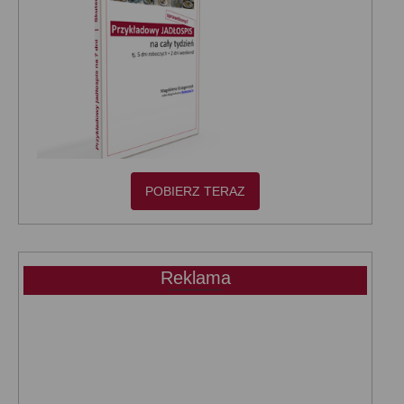
POBIERZ TERAZ
Reklama