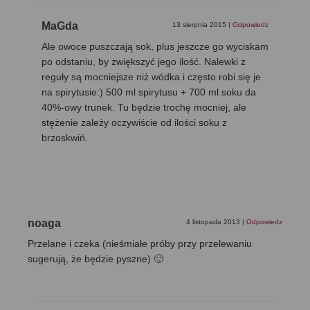
MaGda
13 sierpnia 2015
|
Odpowiedz
Ale owoce puszczają sok, plus jeszcze go wyciskam
po odstaniu, by zwiększyć jego ilość. Nalewki z
reguły są mocniejsze niż wódka i często robi się je
na spirytusie:) 500 ml spirytusu + 700 ml soku da
40%-owy trunek. Tu będzie trochę mocniej, ale
stężenie zależy oczywiście od ilości soku z
brzoskwiń.
noaga
4 listopada 2013
|
Odpowiedz
Przelane i czeka (nieśmiałe próby przy przelewaniu
sugerują, że będzie pyszne) 🙂