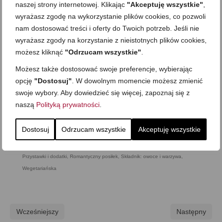
naszej strony internetowej. Klikając
"Akceptuję wszystkie"
,
wyrażasz zgodę na wykorzystanie plików cookies, co pozwoli
nam dostosować treści i oferty do Twoich potrzeb. Jeśli nie
wyrażasz zgody na korzystanie z nieistotnych plików cookies,
możesz kliknąć
"Odrzucam wszystkie"
.
Możesz także dostosować swoje preferencje, wybierając
opcję
"Dostosuj"
. W dowolnym momencie możesz zmienić
swoje wybory. Aby dowiedzieć się więcej, zapoznaj się z
naszą
Polityką prywatności
.
Dostosuj
Odrzucam wszystkie
Akceptuję wszystkie
Bez nabiału i jajek
,
Bezglutenowa
,
Bezmleczna
,
Do kawy czy herbaty
,
Domowe alkohole likiery nalewki
,
Drinki i napoje
,
Jak to zrobić
,
Mega proste
,
Przystawki i dodatki
,
Romantyczny posiłek
,
Składnik: owoce i warzywa
,
Wegetariańska
Wcześniejszy
Następny