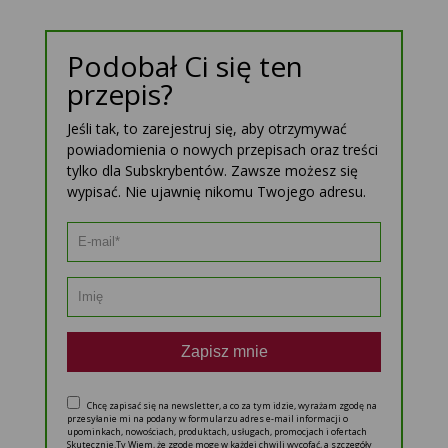
Podobał Ci się ten
przepis?
Jeśli tak, to zarejestruj się, aby otrzymywać
powiadomienia o nowych przepisach oraz treści
tylko dla Subskrybentów. Zawsze możesz się
wypisać. Nie ujawnię nikomu Twojego adresu.
Zapisz mnie
Chcę zapisać się na newsletter, a co za tym idzie, wyrażam zgodę na
przesyłanie mi na podany w formularzu adres e-mail informacji o
upominkach, nowościach, produktach, usługach, promocjach i ofertach
Skutecznie.Tv Wiem, że zgodę mogę w każdej chwili wycofać, a szczegóły