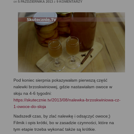
on
5 PAŹDZIERNIKA 2013
z
9 KOMENTARZY
Pod koniec sierpnia pokazywałam pierwszą część
nalewki brzoskwiniowej, gdzie nastawiałam owoce w
słoju na 4-6 tygodni:
https://skutecznie.tv/2013/08/nalewka-brzoskwiniowa-cz-
1-owoce-do-sloja
Nadszedł czas, by zlać nalewkę i odsączyć owoce;)
Filmik i opis krótki, bo w zasadzie czynności, które na
tym etapie trzeba wykonać także są krótkie.