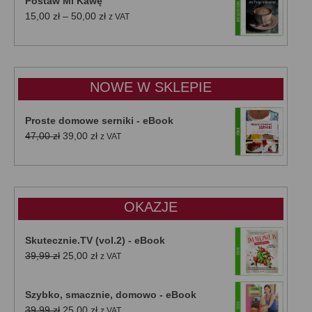
Postaw Mi Kawę
Zakres
15,00
zł
–
50,00
zł
z VAT
cen:
od
15,00 zł
do
NOWE W SKLEPIE
50,00 zł
Proste domowe serniki - eBook
Pierwotna
Aktualna
47,00
zł
39,00
zł
z VAT
cena
cena
wynosiła:
wynosi:
47,00 zł.
39,00 zł.
OKAZJE
Skutecznie.TV (vol.2) - eBook
Pierwotna
Aktualna
39,99
zł
25,00
zł
z VAT
cena
cena
wynosiła:
wynosi:
Szybko, smacznie, domowo - eBook
39,99 zł.
25,00 zł.
Pierwotna
Aktualna
39,99
zł
25,00
zł
z VAT