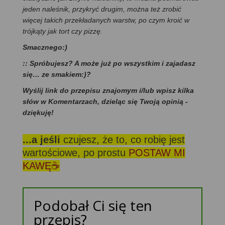
jeden naleśnik, przykryć drugim, można też zrobić
więcej takich przekładanych warstw, po czym kroić w
trójkąty jak tort czy pizzę.
Smacznego:)
:: Spróbujesz? A może już po wszystkim i zajadasz
się… ze smakiem:)?
Wyślij link do przepisu znajomym i/lub wpisz kilka
słów w Komentarzach, dzieląc się Twoją opinią -
dziękuję!
...a jeśli
czujesz, że to, co robię jest
wartościowe, po prostu
POSTAW MI
KAWĘ☕
Podobał Ci się ten
przepis?