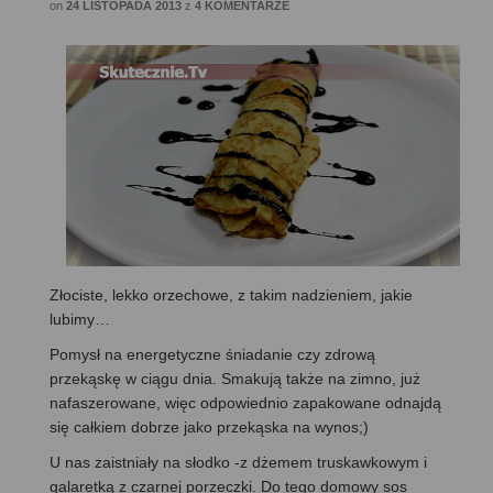
on
24 LISTOPADA 2013
z
4 KOMENTARZE
Złociste, lekko orzechowe, z takim nadzieniem, jakie
lubimy…
Pomysł na energetyczne śniadanie czy zdrową
przekąskę w ciągu dnia. Smakują także na zimno, już
nafaszerowane, więc odpowiednio zapakowane odnajdą
się całkiem dobrze jako przekąska na wynos;)
U nas zaistniały na słodko -z dżemem truskawkowym i
galaretką z czarnej porzeczki. Do tego domowy sos