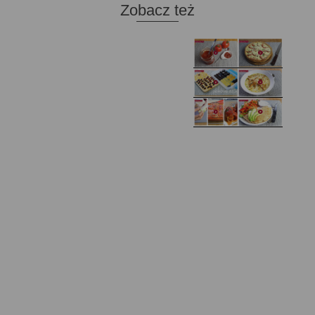
Zobacz też
Domowy ketchup (bez
Tarta francuska z
cukru)
cebulą i pomidorem
Zupa kurkowa z
Domowe żelki
selerem i pietruszką
Zapiekany naleśnik z
mięsem i pieczarkami. I
Gołąbki z cukinii
prosta sałatka
Najprostszy klasyczny
chlebek bananowy
Kotlety ruskie
(zawsze się uda!)