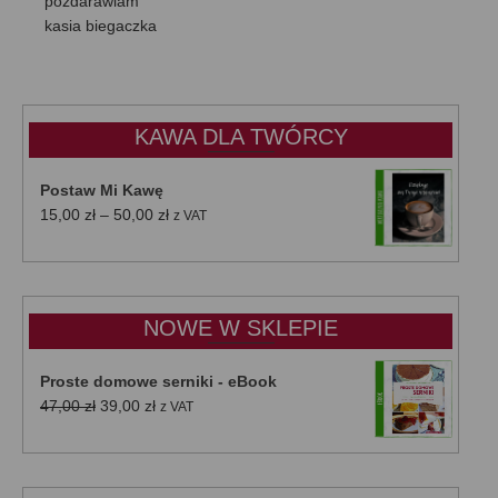
pozdarawiam
kasia biegaczka
KAWA DLA TWÓRCY
Postaw Mi Kawę
Zakres
15,00
zł
–
50,00
zł
z VAT
cen:
od
15,00 zł
do
NOWE W SKLEPIE
50,00 zł
Proste domowe serniki - eBook
Pierwotna
Aktualna
47,00
zł
39,00
zł
z VAT
cena
cena
wynosiła:
wynosi:
47,00 zł.
39,00 zł.