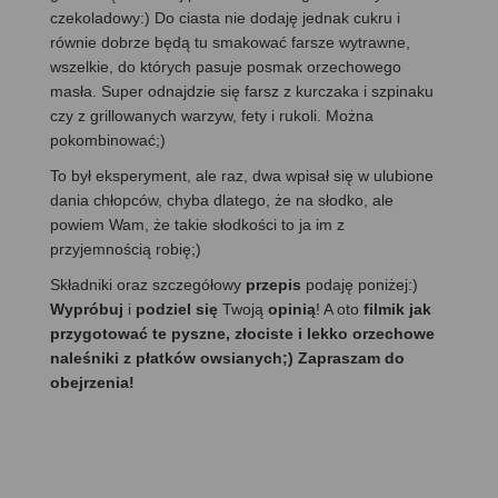
czekoladowy:) Do ciasta nie dodaję jednak cukru i
równie dobrze będą tu smakować farsze wytrawne,
wszelkie, do których pasuje posmak orzechowego
masła. Super odnajdzie się farsz z kurczaka i szpinaku
czy z grillowanych warzyw, fety i rukoli. Można
pokombinować;)
To był eksperyment, ale raz, dwa wpisał się w ulubione
dania chłopców, chyba dlatego, że na słodko, ale
powiem Wam, że takie słodkości to ja im z
przyjemnością robię;)
Składniki oraz szczegółowy
przepis
podaję poniżej:)
Wypróbuj
i
podziel się
Twoją
opinią
! A oto
filmik jak
przygotować te pyszne, złociste i lekko orzechowe
naleśniki z płatków owsianych;) Zapraszam do
obejrzenia!