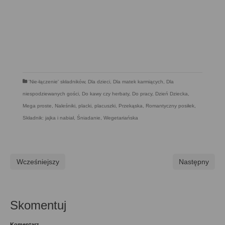
'Nie-łączenie' składników
,
Dla dzieci
,
Dla matek karmiących
,
Dla
niespodziewanych gości
,
Do kawy czy herbaty
,
Do pracy
,
Dzień Dziecka
,
Mega proste
,
Naleśniki, placki, placuszki
,
Przekąska
,
Romantyczny posiłek
,
Składnik: jajka i nabiał
,
Śniadanie
,
Wegetariańska
Wcześniejszy
Następny
Skomentuj
Komentarz