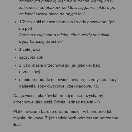
zmielonych płatków
, więc biorę trochę więcej, bo w
zależności od płatków, po które sięgam, niektóre po
zmieleniu tracą nieco na objętości /
1/2 szklanki mieszanki mleka i wody gazowanej (pół
na pół)
/można wziąć samo mleko, choć wtedy naleśniki
będą bardziej „kruche”/
1 całe jajko
szczypta soli
2 łyżki masła orzechowego (ja: gładkie, bez
orzeszków)
ulubione dodatki np. świeże owoce, dżemy, konfitury,
galaretki, sosy owocowe, czekoladowe, itp.
Dając więcej płatków lub mniej mleka, uzyskamy
orzechowe placuszki. Dzisiaj jednak naleśniki;)
Płatki owsiane bardzo drobno mielę –w blenderze lub
młynku do kawy. Z już zmielonych odmierzam potrzebną
ilość.