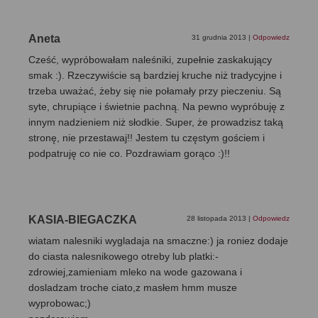
Aneta
31 grudnia 2013
|
Odpowiedz
Cześć, wypróbowałam naleśniki, zupełnie zaskakujący
smak :). Rzeczywiście są bardziej kruche niż tradycyjne i
trzeba uważać, żeby się nie połamały przy pieczeniu. Są
syte, chrupiące i świetnie pachną. Na pewno wypróbuję z
innym nadzieniem niż słodkie. Super, że prowadzisz taką
stronę, nie przestawaj!! Jestem tu częstym gościem i
podpatruję co nie co. Pozdrawiam gorąco :)!!
KASIA-BIEGACZKA
28 listopada 2013
|
Odpowiedz
wiatam nalesniki wygladaja na smaczne:) ja roniez dodaje
do ciasta nalesnikowego otreby lub platki:-
zdrowiej,zamieniam mleko na wode gazowana i
dosladzam troche ciato,z masłem hmm musze
wyprobowac;)