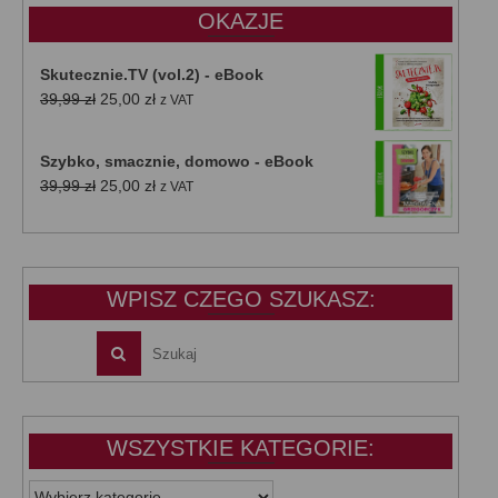
OKAZJE
Skutecznie.TV (vol.2) - eBook
Pierwotna
Aktualna
39,99
zł
25,00
zł
z VAT
cena
cena
wynosiła:
wynosi:
Szybko, smacznie, domowo - eBook
39,99 zł.
25,00 zł.
Pierwotna
Aktualna
39,99
zł
25,00
zł
z VAT
cena
cena
wynosiła:
wynosi:
39,99 zł.
25,00 zł.
WPISZ CZEGO SZUKASZ:
WSZYSTKIE KATEGORIE:
WSZYSTKIE