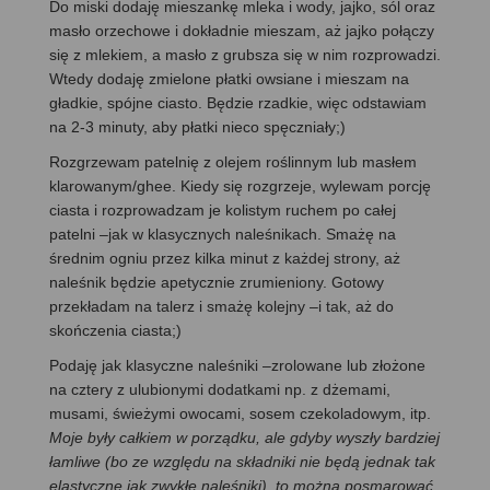
Do miski dodaję mieszankę mleka i wody, jajko, sól oraz
masło orzechowe i dokładnie mieszam, aż jajko połączy
się z mlekiem, a masło z grubsza się w nim rozprowadzi.
Wtedy dodaję zmielone płatki owsiane i mieszam na
gładkie, spójne ciasto. Będzie rzadkie, więc odstawiam
na 2-3 minuty, aby płatki nieco spęczniały;)
Rozgrzewam patelnię z olejem roślinnym lub masłem
klarowanym/ghee. Kiedy się rozgrzeje, wylewam porcję
ciasta i rozprowadzam je kolistym ruchem po całej
patelni –jak w klasycznych naleśnikach. Smażę na
średnim ogniu przez kilka minut z każdej strony, aż
naleśnik będzie apetycznie zrumieniony. Gotowy
przekładam na talerz i smażę kolejny –i tak, aż do
skończenia ciasta;)
Podaję jak klasyczne naleśniki –zrolowane lub złożone
na cztery z ulubionymi dodatkami np. z dżemami,
musami, świeżymi owocami, sosem czekoladowym, itp.
Moje były całkiem w porządku, ale gdyby wyszły bardziej
łamliwe (bo ze względu na składniki nie będą jednak tak
elastyczne jak zwykłe naleśniki), to można posmarować