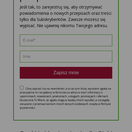
Jeśli tak, to zarejestruj się, aby otrzymywać
powiadomienia o nowych przepisach oraz treści
tylko dla Subskrybentów. Zawsze możesz się
wypisać. Nie ujawnię nikomu Twojego adresu.
Zapisz mnie
Chcę zapisać się na newsletter, a co za tym idzie, wyrażam zgodę na
przesyłanie mi na podany w formularzu adres e-mail informacji o
upominkach, nowościach, produktach, usługach, promocjach i ofertach
Skutecznie.Tv Wiem, że zgodę mogę w każdej chwili wycofać, a szczegóły
związane z przetwarzaniem moich danych osobowych znajdę w Polityce
prywatności.