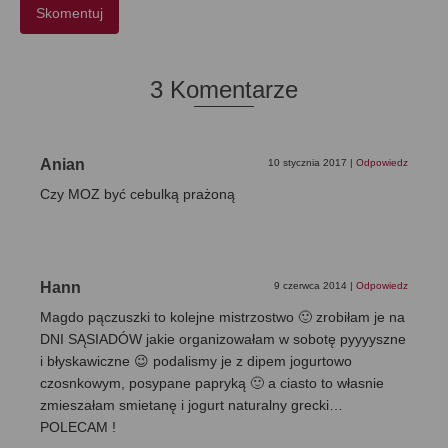
3 Komentarze
Anian
10 stycznia 2017
|
Odpowiedz
Czy MOZ być cebulką prażoną
Hann
9 czerwca 2014
|
Odpowiedz
Magdo pączuszki to kolejne mistrzostwo 🙂 zrobiłam je na
DNI SĄSIADÓW jakie organizowałam w sobotę pyyyyszne
i błyskawiczne 😉 podalismy je z dipem jogurtowo
czosnkowym, posypane papryką 🙂 a ciasto to własnie
zmieszałam smietanę i jogurt naturalny grecki…
POLECAM !