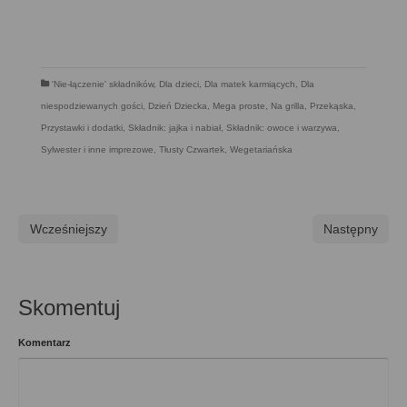
'Nie-łączenie' składników
,
Dla dzieci
,
Dla matek karmiących
,
Dla
niespodziewanych gości
,
Dzień Dziecka
,
Mega proste
,
Na grilla
,
Przekąska
,
Przystawki i dodatki
,
Składnik: jajka i nabiał
,
Składnik: owoce i warzywa
,
Sylwester i inne imprezowe
,
Tłusty Czwartek
,
Wegetariańska
Wcześniejszy
Następny
Skomentuj
Komentarz