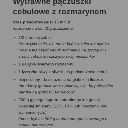
Wytrawne pączuszki
cebulowe z rozmarynem
czas przygotowania:
15 minut
/
proporcje na ok. 30 pączuszków
/
1/2 średniej cebuli
/ja: zwykła biała, ale może być szalotka lub dymka,
można też część cebuli podmienić na szczypior i
zrobić cebulowo-szczypiorową mieszankę/
1 gałązka świeżego rozmarynu
1 łyżeczka oliwy z oliwek -do podsmażenia cebuli
olej roślinny -do smażenia na głębokim tłuszczu
/np. dobry gatunkowo rzepakowy, tyle, by pokrył dno
garnka na grubość 3-4 palców/
200 g gęstego jogurtu naturalnego lub gęstej
kwaśniej śmietany (12%, 18%) lub mieszanki obu
wymienionych;)
/może być też 200 g serka homogenizowanego o
smaku naturalnym/