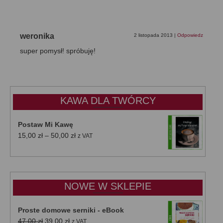
weronika
2 listopada 2013
|
Odpowiedz
super pomysł! spróbuję!
KAWA DLA TWÓRCY
Postaw Mi Kawę
Zakres
15,00
zł
–
50,00
zł
z VAT
cen:
od
15,00 zł
do
NOWE W SKLEPIE
50,00 zł
Proste domowe serniki - eBook
Pierwotna
Aktualna
47,00
zł
39,00
zł
z VAT