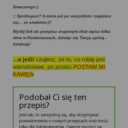
Smacznego:)
:: Spróbujesz? A może już po wszystkim i zajadasz
się… ze smakiem:)?
Wyślij link do przepisu znajomym i/lub wpisz kilka
słów w Komentarzach, dzieląc się Twoją opinią -
dziękuję!
...a jeśli
czujesz, że to, co robię jest
wartościowe, po prostu
POSTAW MI
KAWĘ☕
Podobał Ci się ten
przepis?
Jeśli tak, to zarejestruj się, aby otrzymywać
powiadomienia o nowych przepisach oraz treści
tylko dla Subskrybentów. Zawsze możesz się