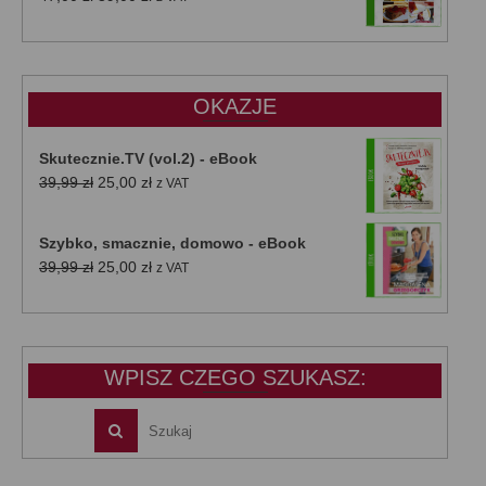
cena
cena
wynosiła:
wynosi:
47,00 zł.
39,00 zł.
OKAZJE
Skutecznie.TV (vol.2) - eBook
Pierwotna
Aktualna
39,99
zł
25,00
zł
z VAT
cena
cena
wynosiła:
wynosi:
Szybko, smacznie, domowo - eBook
39,99 zł.
25,00 zł.
Pierwotna
Aktualna
39,99
zł
25,00
zł
z VAT
cena
cena
wynosiła:
wynosi:
39,99 zł.
25,00 zł.
WPISZ CZEGO SZUKASZ: