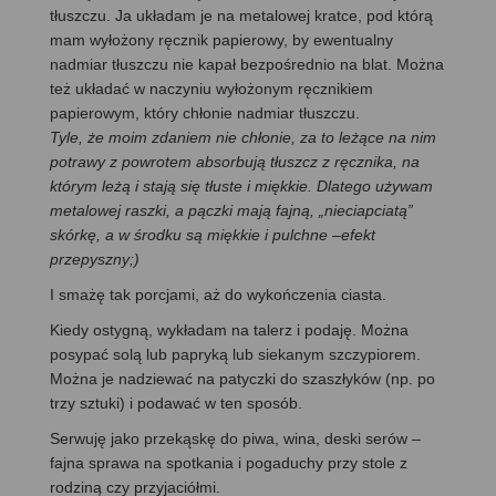
tłuszczu. Ja układam je na metalowej kratce, pod którą
mam wyłożony ręcznik papierowy, by ewentualny
nadmiar tłuszczu nie kapał bezpośrednio na blat. Można
też układać w naczyniu wyłożonym ręcznikiem
papierowym, który chłonie nadmiar tłuszczu.
Tyle, że moim zdaniem nie chłonie, za to leżące na nim
potrawy z powrotem absorbują tłuszcz z ręcznika, na
którym leżą i stają się tłuste i miękkie. Dlatego używam
metalowej raszki, a pączki mają fajną, „nieciapciatą”
skórkę, a w środku są miękkie i pulchne –efekt
przepyszny;)
I smażę tak porcjami, aż do wykończenia ciasta.
Kiedy ostygną, wykładam na talerz i podaję. Można
posypać solą lub papryką lub siekanym szczypiorem.
Można je nadziewać na patyczki do szaszłyków (np. po
trzy sztuki) i podawać w ten sposób.
Serwuję jako przekąskę do piwa, wina, deski serów –
fajna sprawa na spotkania i pogaduchy przy stole z
rodziną czy przyjaciółmi.