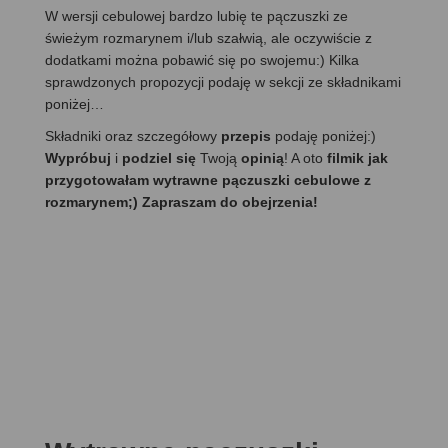
W wersji cebulowej bardzo lubię te pączuszki ze
świeżym rozmarynem i/lub szałwią, ale oczywiście z
dodatkami można pobawić się po swojemu:) Kilka
sprawdzonych propozycji podaję w sekcji ze składnikami
poniżej…
Składniki oraz szczegółowy
przepis
podaję poniżej:)
Wypróbuj
i
podziel się
Twoją
opinią
! A oto
filmik jak
przygotowałam wytrawne pączuszki cebulowe z
rozmarynem;) Zapraszam do obejrzenia!