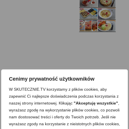
Domowy ketchup (bez
Tarta francuska z
cukru)
cebulą i pomidorem
Zupa kurkowa z
Domowe żelki
selerem i pietruszką
Zapiekany naleśnik z
mięsem i pieczarkami. I
Gołąbki z cukinii
prosta sałatka
Najprostszy klasyczny
chlebek bananowy
Kotlety ruskie
(zawsze się uda!)
Cenimy prywatność użytkowników
W SKUTECZNIE.TV korzystamy z plików cookies, aby
zapewnić Ci najlepsze doświadczenia podczas korzystania z
naszej strony internetowej. Klikając
"Akceptuję wszystkie"
,
wyrażasz zgodę na wykorzystanie plików cookies, co pozwoli
nam dostosować treści i oferty do Twoich potrzeb. Jeśli nie
wyrażasz zgody na korzystanie z nieistotnych plików cookies,