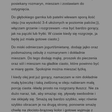
posiekany rozmaryn, mieszam i zostawiam do
ostygnięcia.
Do głębokiego garnka lub patelni wlewam sporą ilość
oleju (na wysokość 3-4 ułożonych w poziomie palców;)),
włączam grzanie i rozgrzewam –ma być bardzo gorący,
jak na pączki lub frytki. W czasie kiedy się rozgrzeje, ja
będę już miała gotowe ciasto;)
Do miski odmierzam jogurt/śmietanę, dodaję jajko oraz
podsmażoną cebulę z rozmarynem i dokładnie
mieszam. Do tego dodaję mąkę, proszek do pieczenia
oraz sól i mieszam na gładkie ciasto, które powinno być
w miarę gęste. Spokojnie można mieszać łyżką.
I kiedy olej jest już gorący, namaczam w nim dokładnie
małą łyżeczkę i taką zwilżoną w oleju nabieram małą
porcję ciasta -kładę prosto na rozgrzany tłuszcz. Nie za
dużo naraz, tak, aby smażąc się, pływały swobodnie i
nie sklejały się. Smażą się bardzo szybko, więc równie
szybko obracam je na drugą stronę, ponownie smażę
chwilę na złocisto-brązowy kolor i gotowe wyjmuję z