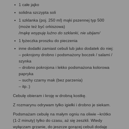
1 całe jajko
solidna szczypta soli
1 szklanka (poj. 250 ml) mąki pszennej typ 500
(może też być orkiszowa)
/mąkę wsypuję luźno do szklanki, nie ubijam/
1 łyżeczka proszku do pieczenia
inne dodatki zamiast cebuli lub jako dodatek do niej:
– pokrojony drobno i podsmażony boczek / salami /
szynka
– drobno pokrojona i lekko podsmażona kolorowa
papryka
– suchy czarny mak (bez parzenia)
– itp.:)
Cebulę obieram i kroję w drobną kostkę.
Z rozmarynu odrywam tylko igiełki i drobno je siekam.
Podsmażam cebulę na małym ogniu na oliwie –krótko
(1-2 minuty) tylko do czasu, aż się zeszkli. Wtedy
wyłączam grzanie, do jeszcze gorącej cebuli dodaję