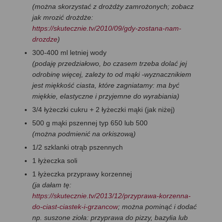
(można skorzystać z drożdży zamrożonych; zobacz
jak mrozić drożdże:
https://skutecznie.tv/2010/09/gdy-zostana-nam-
drozdze
)
300-400 ml letniej wody
(podaję przedziałowo, bo czasem trzeba dolać jej
odrobinę więcej, zależy to od mąki -wyznacznikiem
jest miękkość ciasta, które zagniatamy: ma być
miękkie, elastyczne i przyjemne do wyrabiania)
3/4 łyżeczki cukru + 2 łyżeczki mąki (jak niżej)
500 g mąki pszennej typ 650 lub 500
(można podmienić na orkiszową)
1/2 szklanki otrąb pszennych
1 łyżeczka soli
1 łyżeczka przyprawy korzennej
(ja dałam tę:
https://skutecznie.tv/2013/12/przyprawa-korzenna-
do-ciast-ciastek-i-grzancow
; można pominąć i dodać
np. suszone zioła: przyprawa do pizzy, bazylia lub