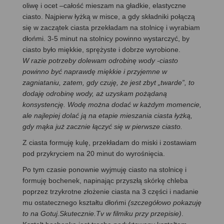
oliwę i ocet –całość mieszam na gładkie, elastyczne
ciasto. Najpierw łyżką w misce, a gdy składniki połączą
się w zaczątek ciasta przekładam na stolnicę i wyrabiam
dłońmi. 3-5 minut na stolnicy powinno wystarczyć, by
ciasto było miękkie, sprężyste i dobrze wyrobione.
W razie potrzeby dolewam odrobinę wody -ciasto
powinno być naprawdę miękkie i przyjemne w
zagniataniu, zatem, gdy czuję, że jest zbyt „twarde”, to
dodaję odrobinę wody, aż uzyskam pożądaną
konsystencję. Wodę można dodać w każdym momencie,
ale najlepiej dolać ją na etapie mieszania ciasta łyżką,
gdy mąka już zacznie łączyć się w pierwsze ciasto.
Z ciasta formuję kulę, przekładam do miski i zostawiam
pod przykryciem na 20 minut do wyrośnięcia.
Po tym czasie ponownie wyjmuję ciasto na stolnicę i
formuję bochenek, napinając przyszłą skórkę chleba
poprzez trzykrotne złożenie ciasta na 3 części i nadanie
mu ostatecznego kształtu dłońmi
(szczegółowo pokazuję
to na Gotuj.Skutecznie.Tv w filmiku przy przepisie)
.