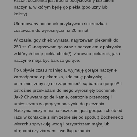
Kształt bochenka jest trochę podyktowany kształtem
naczynia, w którym będę go piekła (podłużny lub
kolisty).
Uformowany bochenek przykrywam ściereczką i
zostawiam do wyrośnięcia na 20 minut.
W czasie, gdy chleb wyrasta, nagrzewam piekarnik do
250 st. C -nagrzewam go wraz z naczyniem z pokrywką,
w których będę piekła chleb(!). Zarówno piekarnik, jak i
naczynie mają być bardzo gorące.
Po upływie czasu rośnięcia, wyjmuję gorące naczynie
żaroodporne z piekarnika, zdejmuję pokrywkę –
ostrożnie, żeby się nie zapomnieć!! są bardzo gorące!! I
ostrożnie przekładam do niego wyrośnięty bochenek.
Jak? Chwytam go delikatnie, ostrożnie przenoszę i
umieszczam w gorącym naczyniu do pieczenia.
Naczynia niczym nie natłuszczam, jest gorące i chleb od
razu w kontakcie z nim zetnie się od spodu;) Bochenek z
wierzchu spryskuję wodą i przyprószam mąką lub
otrębami czy ziarnami –według uznania.