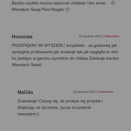
Bardzo szybko można wykonać chlebek i ten smak… 🙂
Wesołych Świąt Pani Magdo 🙂
Honorata
16 grudnia 2014
|
Odpowiedz
PRZEPIĘKNY MI WYSZEDŁ! arcydzielo , za godzinkę jak
wystygnie próbowanie jak smakuje tak jak wygląda to oho
ho piekłąm w garnku rzymskim do chleba Dziekuje bardzo
Wesolych Swiat!
MaGda
16 grudnia 2014
|
Odpowiedz
Gratulacje! Cieszę się, że przepis się przydał i
dziękując za życzenia, życzę oczywiście
nawzajem;)