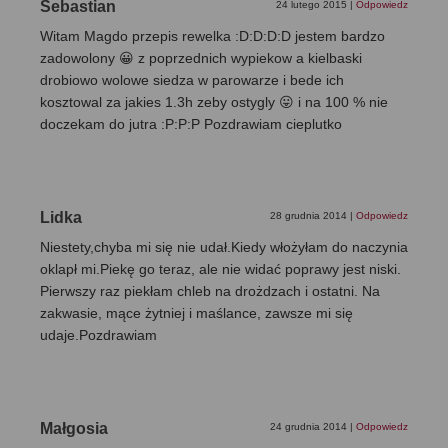
Sebastian
24 lutego 2015
|
Odpowiedz
Witam Magdo przepis rewelka :D:D:D:D jestem bardzo
zadowolony 😀 z poprzednich wypiekow a kielbaski
drobiowo wolowe siedza w parowarze i bede ich
kosztowal za jakies 1.3h zeby ostygly 😛 i na 100 % nie
doczekam do jutra :P:P:P Pozdrawiam cieplutko
Lidka
28 grudnia 2014
|
Odpowiedz
Niestety,chyba mi się nie udał.Kiedy włożyłam do naczynia
oklapł mi.Piekę go teraz, ale nie widać poprawy jest niski.
Pierwszy raz piekłam chleb na drożdzach i ostatni. Na
zakwasie, mące żytniej i maślance, zawsze mi się
udaje.Pozdrawiam
Małgosia
24 grudnia 2014
|
Odpowiedz