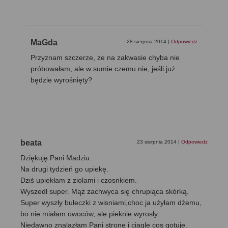
MaGda
28 sierpnia 2014
|
Odpowiedz
Przyznam szczerze, że na zakwasie chyba nie
próbowałam, ale w sumie czemu nie, jeśli już
będzie wyrośnięty?
beata
23 sierpnia 2014
|
Odpowiedz
Dziękuję Pani Madziu.
Na drugi tydzień go upiekę.
Dziś upiekłam z ziolami i czosnkiem.
Wyszedł super. Mąż zachwyca się chrupiąca skórką.
Super wyszły bułeczki z wisniami,choc ja użyłam dżemu,
bo nie miałam owoców, ale pieknie wyrosły.
Niedawno znalazłam Pani strone i ciagle cos gotuje.