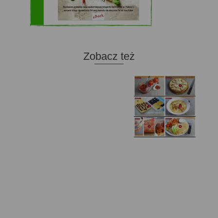
Zobacz też
Domowy ketchup (bez
Tarta francuska z
cukru)
cebulą i pomidorem
Zupa kurkowa z
Domowe żelki
selerem i pietruszką
Zapiekany naleśnik z
mięsem i pieczarkami. I
Gołąbki z cukinii
prosta sałatka
Najprostszy klasyczny
chlebek bananowy
Kotlety ruskie
(zawsze się uda!)