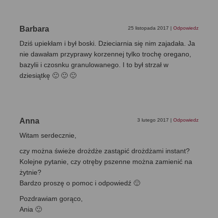
Barbara
25 listopada 2017
|
Odpowiedz
Dziś upiekłam i był boski. Dzieciarnia się nim zajadała. Ja
nie dawałam przyprawy korzennej tylko trochę oregano,
bazylii i czosnku granulowanego. I to był strzał w
dziesiątkę 🙂 🙂 🙂
Anna
3 lutego 2017
|
Odpowiedz
Witam serdecznie,
czy można świeże drożdże zastąpić drożdżami instant?
Kolejne pytanie, czy otręby pszenne można zamienić na
żytnie?
Bardzo proszę o pomoc i odpowiedź 🙂
Pozdrawiam gorąco,
Ania 🙂