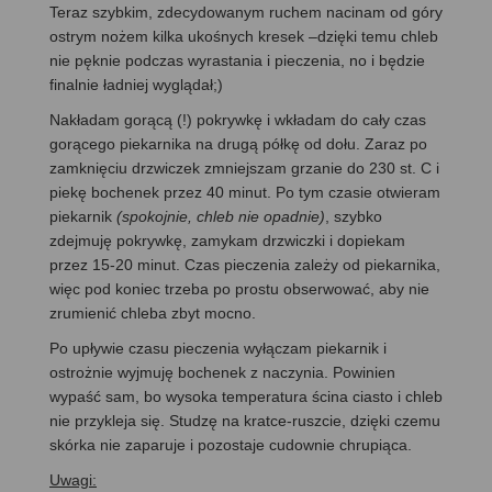
Teraz szybkim, zdecydowanym ruchem nacinam od góry
ostrym nożem kilka ukośnych kresek –dzięki temu chleb
nie pęknie podczas wyrastania i pieczenia, no i będzie
finalnie ładniej wyglądał;)
Nakładam gorącą (!) pokrywkę i wkładam do cały czas
gorącego piekarnika na drugą półkę od dołu. Zaraz po
zamknięciu drzwiczek zmniejszam grzanie do 230 st. C i
piekę bochenek przez 40 minut. Po tym czasie otwieram
piekarnik
(spokojnie, chleb nie opadnie)
, szybko
zdejmuję pokrywkę, zamykam drzwiczki i dopiekam
przez 15-20 minut. Czas pieczenia zależy od piekarnika,
więc pod koniec trzeba po prostu obserwować, aby nie
zrumienić chleba zbyt mocno.
Po upływie czasu pieczenia wyłączam piekarnik i
ostrożnie wyjmuję bochenek z naczynia. Powinien
wypaść sam, bo wysoka temperatura ścina ciasto i chleb
nie przykleja się. Studzę na kratce-ruszcie, dzięki czemu
skórka nie zaparuje i pozostaje cudownie chrupiąca.
Uwagi: