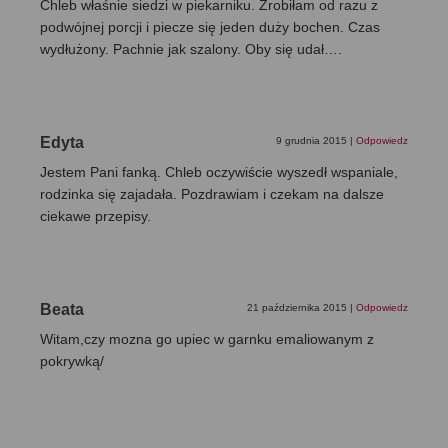
Chleb właśnie siedzi w piekarniku. Zrobiłam od razu z
podwójnej porcji i piecze się jeden duży bochen. Czas
wydłużony. Pachnie jak szalony. Oby się udał….
Edyta
9 grudnia 2015
|
Odpowiedz
Jestem Pani fanką. Chleb oczywiście wyszedł wspaniale,
rodzinka się zajadała. Pozdrawiam i czekam na dalsze
ciekawe przepisy.
Beata
21 października 2015
|
Odpowiedz
Witam,czy mozna go upiec w garnku emaliowanym z
pokrywką/