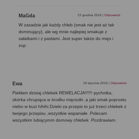
MaGda
15 grudnia 2016
|
Odpowiedz
W zasadzie jak każdy chleb (smak nie jest aż tak
dominujący), ale wg mnie najlepiej smakuje z
sałatkami i z pastami. Jest super także do mięs i
zup.
Ewa
19 stycznia 2016
|
Odpowiedz
Piekłam dzisiaj chlebek REWELACJA!!!!!! pychotka,
skórka chrupiąca w środku mięciutki ,a jaki smak poprostu
niebo w buzi hihihi.Dzieki za przepis to już trzeci chlebek z
twojego przepisu ,wszystkie wspaniałe .Polecam
wszystkim lubiącymm domowy chlebek .Pozdrawiam.