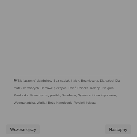
'Nie-łączenie' składników
,
Bez nabiału i jajek
,
Bezmleczna
,
Dla dzieci
,
Dla
matek karmiących
,
Domowe pieczywo
,
Dzień Dziecka
,
Kolacja
,
Na grilla
,
Przekąska
,
Romantyczny posiłek
,
Śniadanie
,
Sylwester i inne imprezowe
,
Wegetariańska
,
Wigilia i Boże Narodzenie
,
Wypieki i ciasta
Wcześniejszy
Następny