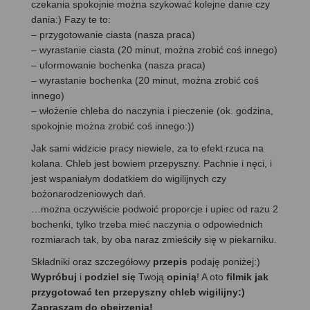
czekania spokojnie można szykować kolejne danie czy
dania:) Fazy te to:
– przygotowanie ciasta (nasza praca)
– wyrastanie ciasta (20 minut, można zrobić coś innego)
– uformowanie bochenka (nasza praca)
– wyrastanie bochenka (20 minut, można zrobić coś
innego)
– włożenie chleba do naczynia i pieczenie (ok. godzina,
spokojnie można zrobić coś innego:))
Jak sami widzicie pracy niewiele, za to efekt rzuca na
kolana. Chleb jest bowiem przepyszny. Pachnie i nęci, i
jest wspaniałym dodatkiem do wigilijnych czy
bożonarodzeniowych dań.
…można oczywiście podwoić proporcje i upiec od razu 2
bochenki, tylko trzeba mieć naczynia o odpowiednich
rozmiarach tak, by oba naraz zmieściły się w piekarniku.
Składniki oraz szczegółowy
przepis
podaję poniżej:)
Wypróbuj
i
podziel się
Twoją
opinią
! A oto
filmik jak
przygotować ten przepyszny chleb wigilijny:)
Zapraszam do obejrzenia!