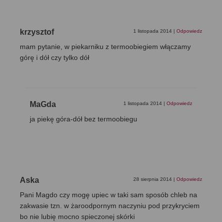
krzysztof
1 listopada 2014
|
Odpowiedz
mam pytanie, w piekarniku z termoobiegiem włączamy
górę i dół czy tylko dół
MaGda
1 listopada 2014
|
Odpowiedz
ja piekę góra-dół bez termoobiegu
Aska
28 sierpnia 2014
|
Odpowiedz
Pani Magdo czy mogę upiec w taki sam sposób chleb na
zakwasie tzn. w żaroodpornym naczyniu pod przykryciem
bo nie lubię mocno spieczonej skórki