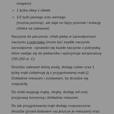
oregano)
1 łyżka oliwy z oliwek
1/2 łyżki jasnego octu winnego
(można pominąć, ale daje on fajny posmak i imitację
chleba na zakwasie)
Naczynie do pieczenia: chleb piekę w żaroodpornym
naczyniu
z pokrywką
(może być zwykłe naczynie
żaroodporne –sprawdzi się każde naczynie z pokrywką,
które nadaje się do piekarnika i wytrzymuje temperaturę
230-250 st. C).
Drożdże zalewam letnią wodą, dodaję cukier oraz 1
łyżkę mąki
(odejmuję ją z przygotowanej mąki;))
.
Dokładnie mieszam i zostawiam, by drożdże się
rozpuściły.
Do miski wsypuję mąkę, otręby, dodaję sól oraz
przyprawę korzenną i dokładnie mieszam.
Do tak przygotowanej mąki dodaję rozpuszczone
drożdże
(przed dolaniem raz jeszcze je mieszam)
oraz