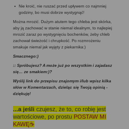
Nie kroić, nie ruszać przed upływem co najmniej
godziny, bo musi dobrze wystygnąć!
Można mrozić. Dużym atutem tego chleba jest skórka,
aby ją zachować w stanie niemal idealnym, to najlepiej
mrozić zaraz po wystygnięciu bochenków, żeby chleb
zachował świeżość i chrupkość. Po rozmrożeniu
smakuje niemal jak wyjęty z piekarnika:)
Smacznego:)
:: Spróbujesz? A może już po wszystkim i zajadasz
się… ze smakiem:)?
Wyślij link do przepisu znajomym i/lub wpisz kilka
słów w Komentarzach, dzieląc się Twoją opinią -
dziękuję!
...a jeśli
czujesz, że to, co robię jest
wartościowe, po prostu
POSTAW MI
KAWĘ☕