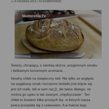
on
9 GRUDNIA 2013
z
53 KOMENTARZE
Świeży, chrupiący, o cienkiej skórce, przyjemnym smaku
i delikatnym korzennym aromacie…
Idealny chleb na świąteczny stół. Nie tylko ze względu
na wyjątkowy smak i korzenne dodatki
(nie bójcie się,
jest ich mało, tak w sam raz;))
, ale także dlatego, że
można go upiec w tak zwanym „międzyczasie”. Ten
chleb to bowiem kilka prostych faz, w których nasza
praca przeplata się z czekaniem. A w trakcie tego