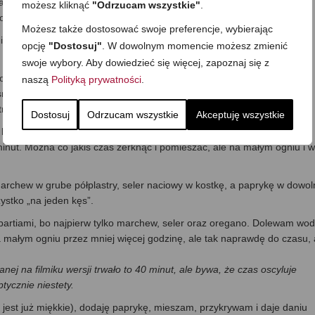
adając je równą warstwą na dnie. Nie mieszam, nie ruszam, tylko
możesz kliknąć
"Odrzucam wszystkie"
.
 od spodu, wtedy da się swobodnie przemieszać;)
Możesz także dostosować swoje preferencje, wybierając
e musi być drobna, bo cebula i tak się rozgotuje, a tym samy ładnie
opcję
"Dostosuj"
. W dowolnym momencie możesz zmienić
swoje wybory. Aby dowiedzieć się więcej, zapoznaj się z
o się już od spodu ściąć. Wtedy dodaję cebulę oraz drobno posiekany
naszą
Polityką prywatności
.
 smażę 2-3 minuty na średnim ogniu, aż cebula zmięknie, a mięso
trzne pory, a tym samym i swoją soczystość/soki w środku.
Dostosuj
Odrzucam wszystkie
Akceptuję wszystkie
laurowy, ziele angielskie oraz czarny i ziołowy pieprz. Mieszam i
ut. Można co jakiś czas zerknąć i pomieszać, ale na małym ogniu i w
archew w grube półplastry, seler naciowy w kostkę, a paprykę w dowol
ystko „na jeden kęs”.
 partiami, bo najpierw tylko marchew, seler oraz oregano. Dolewam wod
małym ogniu przez mniej więcej godzinę, ale tak naprawdę do czasu, 
ej na filmiku wersji trwało to 40 minut, ale bywa, że czas oscyluje
tycznie niestety.
jest już miękkie), dodaję paprykę, mieszam, przykrywam i daje daniu