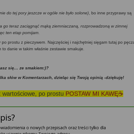
nie do tej pory jeszcze w ogóle nie było solone)
, bo inne przyprawy są
można go teraz zaciągnąć mąką ziemniaczaną, rozprowadzoną w zimnej
ęc ten etap pomijam.
po prostu z pieczywem. Najczęściej i najchętniej sięgam tutaj po pęcz
 to danie w takim właśnie zestawie smakuje.
dasz się… ze smakiem:)?
ilka słów w Komentarzach, dzieląc się Twoją opinią -dziękuję!
st wartościowe, po prostu
POSTAW MI KAWĘ☕
pis?
powiadomienia o nowych przepisach oraz treści tylko dla
Nie ujawnię nikomu Twojego adresu.