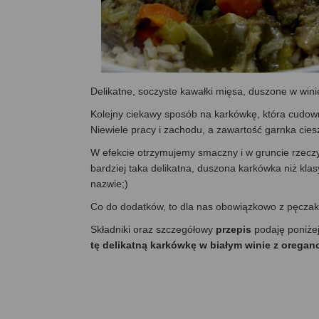
Delikatne, soczyste kawałki mięsa, duszone w wi
Kolejny ciekawy sposób na karkówkę, która cudow
Niewiele pracy i zachodu, a zawartość garnka ciesz
W efekcie otrzymujemy smaczny i w gruncie rzeczy
bardziej taka delikatna, duszona karkówka niż klas
nazwie;)
Co do dodatków, to dla nas obowiązkowo z pęczakie
Składniki oraz szczegółowy
przepis
podaję poniże
tę delikatną karkówkę w białym winie z oregan