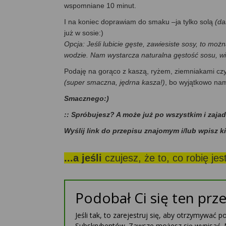
wspomniane 10 minut.
I na koniec doprawiam do smaku –ja tylko solą
(da
już w sosie:)
Opcja: Jeśli lubicie gęste, zawiesiste sosy, to 
wodzie. Nam wystarcza naturalna gęstość sosu, wi
Podaję na gorąco z kaszą, ryżem, ziemniakami czy 
(super smaczna, jędrna kasza!)
, bo wyjątkowo nam
Smacznego:)
:: Spróbujesz? A może już po wszystkim i zaja
Wyślij link do przepisu znajomym i/lub wpisz k
...a jeśli
czujesz, że to, co robię je
Podobał Ci się ten prze
Jeśli tak, to zarejestruj się, aby otrzymywać 
Subskrybentów. Zawsze możesz się wypisać. 