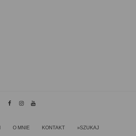
I
O MNIE
KONTAKT
»SZUKAJ