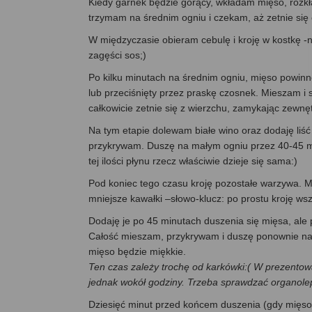
Kiedy garnek będzie gorący, wkładam mięso, rozkł
trzymam na średnim ogniu i czekam, aż zetnie się
W międzyczasie obieram cebulę i kroję w kostkę -ni
zagęści sos;)
Po kilku minutach na średnim ogniu, mięso powinn
lub przeciśnięty przez praskę czosnek. Mieszam i
całkowicie zetnie się z wierzchu, zamykając zewnę
Na tym etapie dolewam białe wino oraz dodaję liść 
przykrywam. Duszę na małym ogniu przez 40-45 min
tej ilości płynu rzecz właściwie dzieje się sama:)
Pod koniec tego czasu kroję pozostałe warzywa. M
mniejsze kawałki –słowo-klucz: po prostu kroję wsz
Dodaję je po 45 minutach duszenia się mięsa, ale
Całość mieszam, przykrywam i duszę ponownie na 
mięso będzie miękkie.
Ten czas zależy trochę od karkówki:( W prezentowan
jednak wokół godziny. Trzeba sprawdzać organolep
Dziesięć minut przed końcem duszenia (gdy mięso 