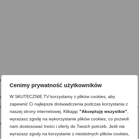
warzywa i mięso)
Cenimy prywatność użytkowników
W SKUTECZNIE.TV korzystamy z plików cookies, aby
w niewielkiej ilości zimnej wody do zagęszczenia sosu (ja nie dodaję)
zapewnić Ci najlepsze doświadczenia podczas korzystania z
obną kostkę lub dowolne mniejsze kawałki na jeden kęs. Jeszcze go na
naszej strony internetowej. Klikając
"Akceptuję wszystkie"
,
wyrażasz zgodę na wykorzystanie plików cookies, co pozwoli
ja niski, ale o dużym dnie, choć w zasadzie taki, jaki zazwyczaj
nam dostosować treści i oferty do Twoich potrzeb. Jeśli nie
wyrażasz zgody na korzystanie z nieistotnych plików cookies,