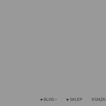
►BLOG
►SKLEP
KSIĄŻK