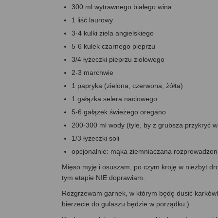
300 ml wytrawnego białego wina
1 liść laurowy
3-4 kulki ziela angielskiego
5-6 kulek czarnego pieprzu
3/4 łyżeczki pieprzu ziołowego
2-3 marchwie
1 papryka (zielona, czerwona, żółta)
1 gałązka selera naciowego
5-6 gałązek świeżego oregano
200-300 ml wody (tyle, by z grubsza przykryć 
1/3 łyżeczki soli
opcjonalnie: mąka ziemniaczana rozprowadzona 
Mięso myję i osuszam, po czym kroję w niezbyt dr
tym etapie NIE doprawiam.
Rozgrzewam garnek, w którym będę dusić karkówkę –
bierzecie do gulaszu będzie w porządku;)