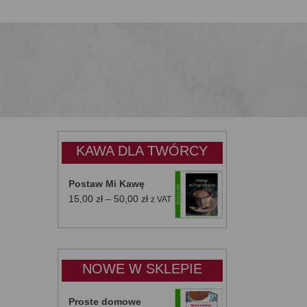
KAWA DLA TWÓRCY
Postaw Mi Kawę
Zakres
15,00
zł
–
50,00
zł
z VAT
cen:
od
15,00 zł
do
NOWE W SKLEPIE
50,00 zł
Proste domowe