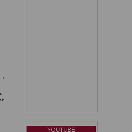
ne
ę.
aż
YOUTUBE