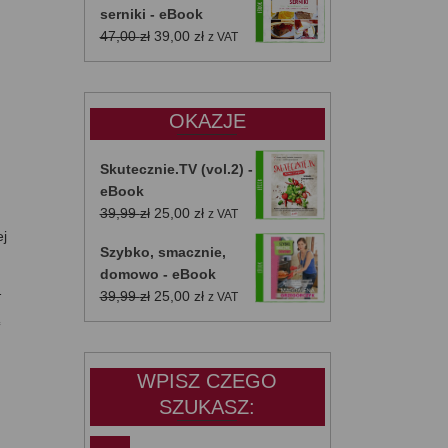
serniki - eBook
Pierwotna
Aktualna
47,00
zł
39,00
zł
z VAT
cena
cena
wynosiła:
wynosi:
47,00 zł.
39,00 zł.
OKAZJE
Skutecznie.TV (vol.2) -
eBook
Pierwotna
Aktualna
39,99
zł
25,00
zł
z VAT
cena
cena
ej
Szybko, smacznie,
wynosiła:
wynosi:
domowo - eBook
39,99 zł.
25,00 zł.
…
Pierwotna
Aktualna
39,99
zł
25,00
zł
z VAT
cena
cena
ć
wynosiła:
wynosi:
39,99 zł.
25,00 zł.
WPISZ CZEGO
SZUKASZ: