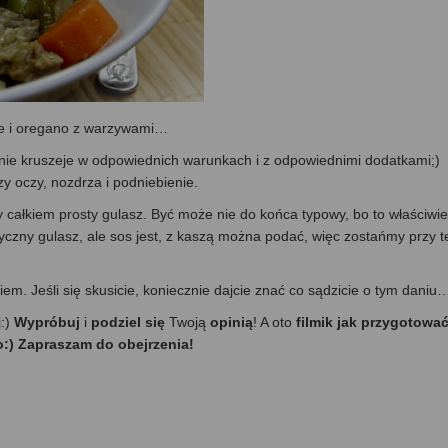
nie i oregano z warzywami…
nie kruszeje w odpowiednich warunkach i z odpowiednimi dodatkami;)
y oczy, nozdrza i podniebienie.
 całkiem prosty gulasz. Być może nie do końca typowy, bo to właściwie
yczny gulasz, ale sos jest, z kaszą można podać, więc zostańmy przy t
m. Jeśli się skusicie, koniecznie dajcie znać co sądzicie o tym daniu
j:)
Wypróbuj
i
podziel się
Twoją
opinią
! A oto
filmik jak przygotowa
o:) Zapraszam do obejrzenia!