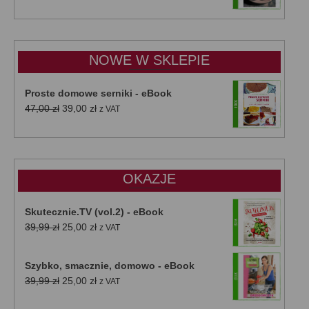
cen:
od
15,00 zł
do
NOWE W SKLEPIE
50,00 zł
Proste domowe serniki - eBook
Pierwotna
Aktualna
47,00
zł
39,00
zł
z VAT
cena
cena
wynosiła:
wynosi:
47,00 zł.
39,00 zł.
OKAZJE
Skutecznie.TV (vol.2) - eBook
Pierwotna
Aktualna
39,99
zł
25,00
zł
z VAT
cena
cena
wynosiła:
wynosi:
Szybko, smacznie, domowo - eBook
39,99 zł.
25,00 zł.
Pierwotna
Aktualna
39,99
zł
25,00
zł
z VAT
cena
cena