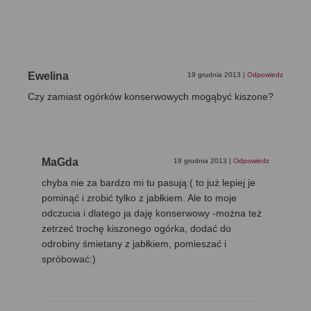
Ewelina
19 grudnia 2013
|
Odpowiedz
Czy zamiast ogórków konserwowych mogąbyć kiszone?
MaGda
19 grudnia 2013
|
Odpowiedz
chyba nie za bardzo mi tu pasują:( to już lepiej je
pominąć i zrobić tylko z jabłkiem. Ale to moje
odczucia i dlatego ja daję konserwowy -można też
zetrzeć trochę kiszonego ogórka, dodać do
odrobiny śmietany z jabłkiem, pomieszać i
spróbować:)