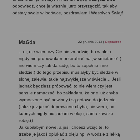
odpowiedź, chce je własnie jutro przyrządzić, tak aby
odstały swoje w lodówce, pozdrawiam i Wesołych Świąt!
MaGda
22 grudnia 2013
|
Odpowiedz
…oj, nie wiem czy Cię nie zmartwię, bo w oleju
nigdy nie próbowałam przerabiać na „w śmietanie”:(
nie wiem czy tak da radę, bo to zupełnie inne
śledzie:( do tego przepisu musiałyby być śledzie w
słonej zalewie, takie najzwyklejsze w świecie… Jeśli
jednak będziesz próbować, to nie wiem czy jest
sens je namaczać, bo zakładam, że one już chyba
wymoczone być powinny i są gotowe do jedzenia
(także już jakoś doprawione chyba, nie wiem, bo
kupnych nigdy nie jadłam w oleju, sama zawsze
robię:()
Ja kupiłabym nowe, a jeśli chcesz wziąć te, to
trzeba je jakoś opłukać z oleju np. w wodzie z lekką