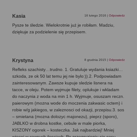
Kasia
16 lutego 2016
|
Odpowiedz
Pysze te śledzie. Wielokrotnie już je robiłam. Madziu,
dziękuje za podzielenie się przepisem.
Krystyna
8 grudnia 2015
|
Odpowiedz
Refleks szachisty…trudno. 1. Gratuluje wydania ksiazki…
szkoda, ze ok 50 lat temu jej nie bylo:)).2. Podpowiadam
zainteresowanym. Zawsze kupuje sledzie lisnera na
tacce, w oleju. Potem wyjmuje filety, oplukuje i wkladam
do naczynia z woda na min 1 h. Wyjmuje, osuszam reczn.
paierowym (mozna wode do moczenia zakwasic octem) i
robie w/g jakiegos, w zaleznosci od okazji, przepisu.3. sos
– smietana (mozna dolozyc majonezu), pieprz (sporo),
JABLKO w drobna kostke, cebule w male piorka,
KISZONY ogorek – kosteczka. Jak najbardziej! Mniej
wiecej w rownych ilosciach. Po przegryzieniu sie sosu