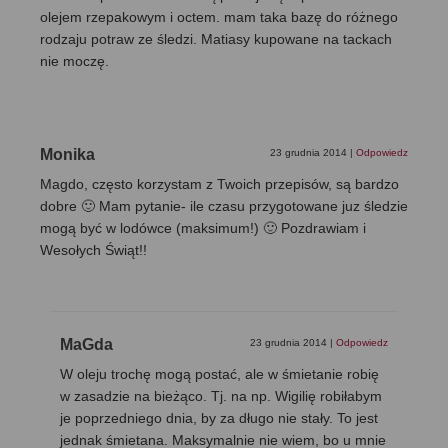
olejem rzepakowym i octem. mam taka bazę do różnego
rodzaju potraw ze śledzi. Matiasy kupowane na tackach
nie moczę.
Monika
23 grudnia 2014
|
Odpowiedz
Magdo, często korzystam z Twoich przepisów, są bardzo
dobre 🙂 Mam pytanie- ile czasu przygotowane juz śledzie
mogą być w lodówce (maksimum!) 🙂 Pozdrawiam i
Wesołych Świąt!!
MaGda
23 grudnia 2014
|
Odpowiedz
W oleju trochę mogą postać, ale w śmietanie robię
w zasadzie na bieżąco. Tj. na np. Wigilię robiłabym
je poprzedniego dnia, by za długo nie stały. To jest
jednak śmietana. Maksymalnie nie wiem, bo u mnie