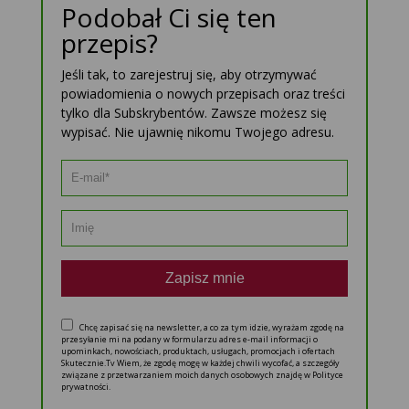
Podobał Ci się ten
przepis?
Jeśli tak, to zarejestruj się, aby otrzymywać
powiadomienia o nowych przepisach oraz treści
tylko dla Subskrybentów. Zawsze możesz się
wypisać. Nie ujawnię nikomu Twojego adresu.
Zapisz mnie
Chcę zapisać się na newsletter, a co za tym idzie, wyrażam zgodę na
przesyłanie mi na podany w formularzu adres e-mail informacji o
upominkach, nowościach, produktach, usługach, promocjach i ofertach
Skutecznie.Tv Wiem, że zgodę mogę w każdej chwili wycofać, a szczegóły
związane z przetwarzaniem moich danych osobowych znajdę w Polityce
prywatności.