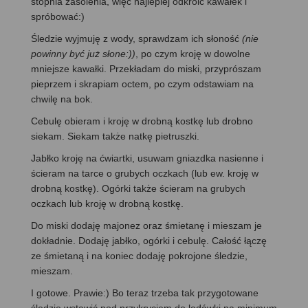
stopnia zasolenia, więc najlepiej odkroić kawałek i
spróbować:)
Śledzie wyjmuję z wody, sprawdzam ich słoność
(nie
powinny być już słone:))
, po czym kroję w dowolne
mniejsze kawałki. Przekładam do miski, przyprószam
pieprzem i skrapiam octem, po czym odstawiam na
chwilę na bok.
Cebulę obieram i kroję w drobną kostkę lub drobno
siekam. Siekam także natkę pietruszki.
Jabłko kroję na ćwiartki, usuwam gniazdka nasienne i
ścieram na tarce o grubych oczkach (lub ew. kroję w
drobną kostkę). Ogórki także ścieram na grubych
oczkach lub kroję w drobną kostkę.
Do miski dodaję majonez oraz śmietanę i mieszam je
dokładnie. Dodaję jabłko, ogórki i cebulę. Całość łączę
ze śmietaną i na koniec dodaję pokrojone śledzie,
mieszam.
I gotowe. Prawie:) Bo teraz trzeba tak przygotowane
śledzie wstawić pod przykryciem do lodówki na minimum