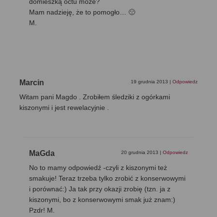
domieszką octu może?
Mam nadzieję, że to pomogło… 🙁
M.
Marcin
19 grudnia 2013
|
Odpowiedz
Witam pani Magdo . Zrobiłem śledziki z ogórkami
kiszonymi i jest rewelacyjnie .
MaGda
20 grudnia 2013
|
Odpowiedz
No to mamy odpowiedź -czyli z kiszonymi też
smakuje! Teraz trzeba tylko zrobić z konserwowymi
i porównać:) Ja tak przy okazji zrobię (tzn. ja z
kiszonymi, bo z konserwowymi smak już znam:)
Pzdr! M.