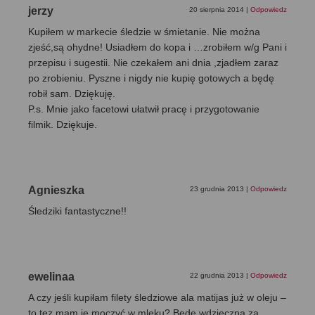
jerzy
20 sierpnia 2014
|
Odpowiedz
Kupiłem w markecie śledzie w śmietanie. Nie można
zjeść,są ohydne! Usiadłem do kopa i …zrobiłem w/g Pani i
przepisu i sugestii. Nie czekałem ani dnia ,zjadłem zaraz
po zrobieniu. Pyszne i nigdy nie kupię gotowych a będę
robił sam. Dziękuję.
P.s. Mnie jako facetowi ułatwił pracę i przygotowanie
filmik. Dziękuje.
Agnieszka
23 grudnia 2013
|
Odpowiedz
Śledziki fantastyczne!!
ewelinaa
22 grudnia 2013
|
Odpowiedz
A czy jeśli kupiłam filety śledziowe ala matijas już w oleju –
to tez mam je moczyć w mleku? Będę wdzięczna za