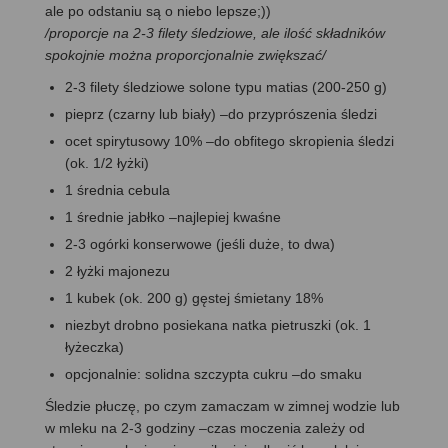
ale po odstaniu są o niebo lepsze;))
/
proporcje na 2-3 filety śledziowe, ale ilość składników
spokojnie można proporcjonalnie zwiększać
/
2-3 filety śledziowe solone typu matias (200-250 g)
pieprz (czarny lub biały) –do przyprószenia śledzi
ocet spirytusowy 10% –do obfitego skropienia śledzi
(ok. 1/2 łyżki)
1 średnia cebula
1 średnie jabłko –najlepiej kwaśne
2-3 ogórki konserwowe (jeśli duże, to dwa)
2 łyżki majonezu
1 kubek (ok. 200 g) gęstej śmietany 18%
niezbyt drobno posiekana natka pietruszki (ok. 1
łyżeczka)
opcjonalnie: solidna szczypta cukru –do smaku
Śledzie płuczę, po czym zamaczam w zimnej wodzie lub
w mleku na 2-3 godziny –czas moczenia zależy od