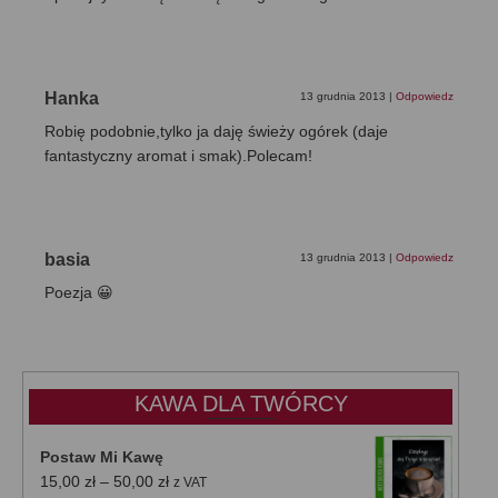
Hanka
13 grudnia 2013
|
Odpowiedz
Robię podobnie,tylko ja daję świeży ogórek (daje
fantastyczny aromat i smak).Polecam!
basia
13 grudnia 2013
|
Odpowiedz
Poezja 😀
KAWA DLA TWÓRCY
Postaw Mi Kawę
Zakres
15,00
zł
–
50,00
zł
z VAT