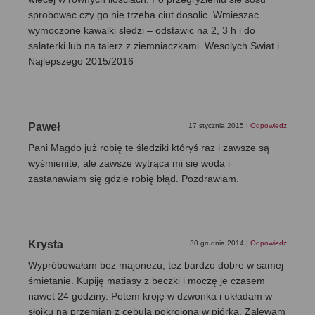
sprobowac czy go nie trzeba ciut dosolic. Wmieszac
wymoczone kawalki sledzi – odstawic na 2, 3 h i do
salaterki lub na talerz z ziemniaczkami. Wesolych Swiat i
Najlepszego 2015/2016
Paweł
17 stycznia 2015
|
Odpowiedz
Pani Magdo już robię te śledziki któryś raz i zawsze są
wyśmienite, ale zawsze wytrąca mi się woda i
zastanawiam się gdzie robię błąd. Pozdrawiam.
Krysta
30 grudnia 2014
|
Odpowiedz
Wypróbowałam bez majonezu, też bardzo dobre w samej
śmietanie. Kupiję matiasy z beczki i moczę je czasem
nawet 24 godziny. Potem kroję w dzwonka i układam w
słoiku na przemian z cebulą pokrojoną w piórka. Zalewam