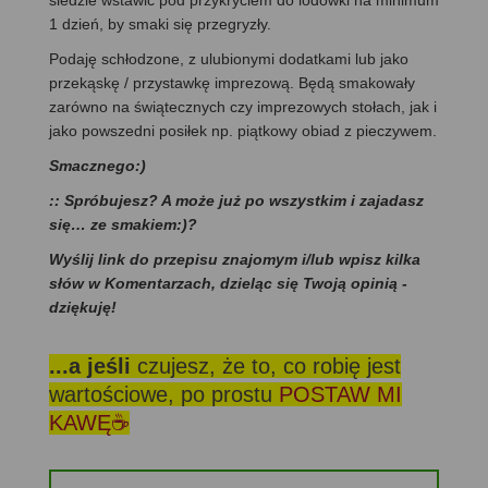
1 dzień, by smaki się przegryzły.
Podaję schłodzone, z ulubionymi dodatkami lub jako
przekąskę / przystawkę imprezową. Będą smakowały
zarówno na świątecznych czy imprezowych stołach, jak i
jako powszedni posiłek np. piątkowy obiad z pieczywem.
Smacznego:)
:: Spróbujesz? A może już po wszystkim i zajadasz
się… ze smakiem:)?
Wyślij link do przepisu znajomym i/lub wpisz kilka
słów w Komentarzach, dzieląc się Twoją opinią -
dziękuję!
...a jeśli
czujesz, że to, co robię jest
wartościowe, po prostu
POSTAW MI
KAWĘ☕