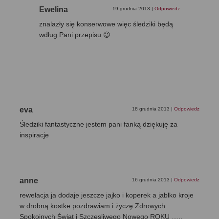
Ewelina
19 grudnia 2013
|
Odpowiedz
znalazły się konserwowe więc śledziki będą
wdług Pani przepisu 😉
eva
18 grudnia 2013
|
Odpowiedz
Śledziki fantastyczne jestem pani fanką dziękuję za
inspiracje
anne
16 grudnia 2013
|
Odpowiedz
rewelacja ja dodaje jeszcze jajko i koperek a jabłko kroje
w drobną kostke pozdrawiam i życzę Zdrowych
Spokojnych Świąt i Szczęsliwego Nowego ROKU …..