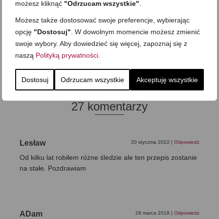
możesz kliknąć
"Odrzucam wszystkie"
.
Możesz także dostosować swoje preferencje, wybierając
opcję
"Dostosuj"
. W dowolnym momencie możesz zmienić
Zapamiętaj moje dane w tej przeglądarce podczas pisania kolejnych komentarzy.
swoje wybory. Aby dowiedzieć się więcej, zapoznaj się z
naszą
Polityką prywatności
.
Dostosuj
Odrzucam wszystkie
Akceptuję wszystkie
27 komentarzy
Lesław
20 stycznia 2022
|
Odpowiedz
Od kilku lat robiłem różne śledzie ale ten przepis zostanie
na stałe. Pozdrawiam
ADam
29 marca 2018
|
Odpowiedz