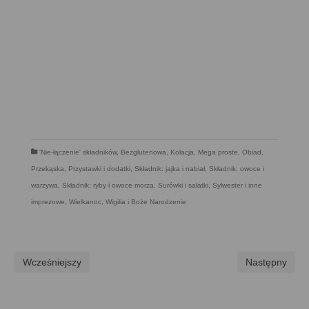
'Nie-łączenie' składników
,
Bezglutenowa
,
Kolacja
,
Mega proste
,
Obiad
,
Przekąska
,
Przystawki i dodatki
,
Składnik: jajka i nabiał
,
Składnik: owoce i
warzywa
,
Składnik: ryby i owoce morza
,
Surówki i sałatki
,
Sylwester i inne
imprezowe
,
Wielkanoc
,
Wigilia i Boże Narodzenie
Wcześniejszy
Następny