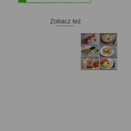
Zobacz też
Domowy ketchup (bez
Tarta francuska z
cukru)
cebulą i pomidorem
Zupa kurkowa z
Domowe żelki
selerem i pietruszką
Zapiekany naleśnik z
mięsem i pieczarkami. I
Gołąbki z cukinii
prosta sałatka
Najprostszy klasyczny
chlebek bananowy
Kotlety ruskie
(zawsze się uda!)