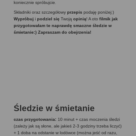
koniecznie spróbujcie.
Składniki oraz szczegółowy
przepis
podaję poniżej:)
Wypróbuj
i
podziel się
Twoją
opinią
! A oto
filmik jak
przygotowałam te naprawdę smaczne śledzie w
śmietanie:) Zapraszam do obejrzenia!
Śledzie w śmietanie
czas przygotowania:
10 minut + czas moczenia śledzi
(zależy jak są słone, ale jakieś 2-3 godziny trzeba liczyć)
+ 1 doba na odstanie w lodówce (można jeść od razu,