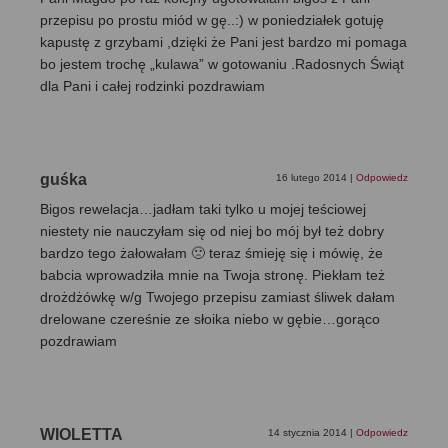
przepisu po prostu miód w gę..:) w poniedziałek gotuję
kapustę z grzybami ,dzięki że Pani jest bardzo mi pomaga
bo jestem trochę „kulawa” w gotowaniu .Radosnych Świąt
dla Pani i całej rodzinki pozdrawiam
guśka
16 lutego 2014
|
Odpowiedz
Bigos rewelacja…jadłam taki tylko u mojej teściowej
niestety nie nauczyłam się od niej bo mój był też dobry
bardzo tego żałowałam 🙁 teraz śmieję się i mówię, że
babcia wprowadziła mnie na Twoja stronę. Piekłam też
drożdżówkę w/g Twojego przepisu zamiast śliwek dałam
drelowane czereśnie ze słoika niebo w gębie…gorąco
pozdrawiam
WIOLETTA
14 stycznia 2014
|
Odpowiedz