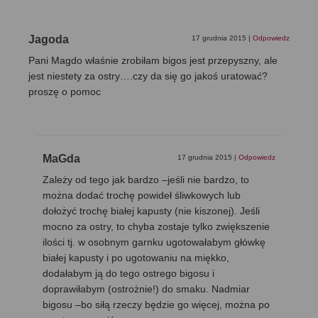
Jagoda
17 grudnia 2015
|
Odpowiedz
Pani Magdo właśnie zrobiłam bigos jest przepyszny, ale
jest niestety za ostry….czy da się go jakoś uratować?
proszę o pomoc
MaGda
17 grudnia 2015
|
Odpowiedz
Zależy od tego jak bardzo –jeśli nie bardzo, to
można dodać trochę powideł śliwkowych lub
dołożyć trochę białej kapusty (nie kiszonej). Jeśli
mocno za ostry, to chyba zostaje tylko zwiększenie
ilości tj. w osobnym garnku ugotowałabym główkę
białej kapusty i po ugotowaniu na miękko,
dodałabym ją do tego ostrego bigosu i
doprawiłabym (ostrożnie!) do smaku. Nadmiar
bigosu –bo siłą rzeczy będzie go więcej, można po