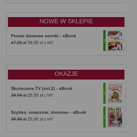
od
15,00 zł
do
NOWE W SKLEPIE
50,00 zł
Proste domowe serniki - eBook
Pierwotna
Aktualna
47,00
zł
39,00
zł
z VAT
cena
cena
wynosiła:
wynosi:
47,00 zł.
39,00 zł.
OKAZJE
Skutecznie.TV (vol.2) - eBook
Pierwotna
Aktualna
39,99
zł
25,00
zł
z VAT
cena
cena
wynosiła:
wynosi:
Szybko, smacznie, domowo - eBook
39,99 zł.
25,00 zł.
Pierwotna
Aktualna
39,99
zł
25,00
zł
z VAT
cena
cena
wynosiła:
wynosi: