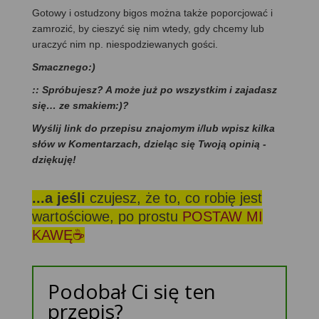
Gotowy i ostudzony bigos można także poporcjować i
zamrozić, by cieszyć się nim wtedy, gdy chcemy lub
uraczyć nim np. niespodziewanych gości.
Smacznego:)
:: Spróbujesz? A może już po wszystkim i zajadasz
się… ze smakiem:)?
Wyślij link do przepisu znajomym i/lub wpisz kilka
słów w Komentarzach, dzieląc się Twoją opinią -
dziękuję!
...a jeśli
czujesz, że to, co robię jest
wartościowe, po prostu
POSTAW MI
KAWĘ☕
Podobał Ci się ten
przepis?