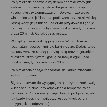
Po tym czasie ponownie wybieram nadmiar wody (nie
wylewam, można zużyć do wzbogacenia zupy np.
kapuśniaku czy ziemniaczanej). Dolewam czerwone
wino, mieszam, jeśli trzeba, podlewam jeszcze niewielką
ilością wody (tej z mięsa), po czym przykrywam i gotuję
na małym ogniu pod uchylonym przykryciem tym razem
przez 20 minut. Co jakiś czas mieszam.
W międzyczasie szykuję przyprawy. W moździerzu
rozgniatam jałowiec, kminek, kulki pieprzu. Dodaję to do
kapusty wraz ze słodką papryką, solą oraz majerankiem.
Mieszam, przykrywam i gotuję na małym ogniu, pod
przykryciem, tym razem przez 30 minut.
Po tym czasie dodaję koncentrat, dokładnie mieszam i
wyłączam grzanie.
Bigos zostawiam do wystygnięcia, po czym przechowuję
w lodówce (a zimą, gdy odpowiednia temperatura na
balkonie;)). Podaję następnego dnia po podgrzaniu, ale
jak każdy bigos i ten najlepszy jest po kilkukrotnym
ostygnięciu i podgrzaniu:)