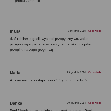
prostu zamrozić.
maria
8 stycznia 2015
|
Odpowiedz
dziś robiłam bigosik.wyszedł przepyszny.wszystkie
przepisy są super a teraz zaczynam szukać na jutro
przepisu na zupe grzybową.
Marta
23 grudnia 2014
|
Odpowiedz
A czym mozna zastąpic wino? Czy ono musi byc?
Danka
20 grudnia 2014
|
Odpowiedz
Pani Magdo po raz kolejny ugotowałam bigos z Pani