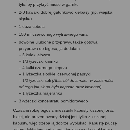
tyle, by przykryć mięso w garnku
2-3 kawałki dobrej gatunkowo kiełbasy (np. wiejska,
śląska)
1 duża cebula
150 ml czerwonego wytrawnego wina
dowolne ulubione przyprawy, także gotowa
przyprawa do bigosu; ja dodałam:
– 5 kulek jałowca
– 1/3 łyżeczki kminku
– 4 kulki czarnego pieprzu
– 1 łyżeczka słodkiej czerwonej papryki
– 1/2 łyżeczki soli
(ALE: sól do smaku, w zależności
od tego jak słona była kapusta oraz kiełbasa)
– 1 łyżeczka majeranku
3 łyżeczki koncentratu pomidorowego
Czasami robię bigos z mieszanki kapusty kiszonej oraz
białej, ale prezentowany dzisiaj jest tylko z kiszonej
kapusty, więc trzeba ją dobrze wypłukać. Kapustę płuczę
zatem dokładnie pod zimną, bieżącą wodą i dokładnie