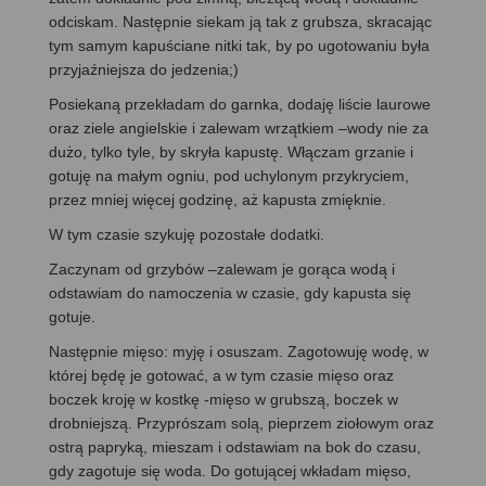
odciskam. Następnie siekam ją tak z grubsza, skracając
tym samym kapuściane nitki tak, by po ugotowaniu była
przyjaźniejsza do jedzenia;)
Posiekaną przekładam do garnka, dodaję liście laurowe
oraz ziele angielskie i zalewam wrzątkiem –wody nie za
dużo, tylko tyle, by skryła kapustę. Włączam grzanie i
gotuję na małym ogniu, pod uchylonym przykryciem,
przez mniej więcej godzinę, aż kapusta zmięknie.
W tym czasie szykuję pozostałe dodatki.
Zaczynam od grzybów –zalewam je gorąca wodą i
odstawiam do namoczenia w czasie, gdy kapusta się
gotuje.
Następnie mięso: myję i osuszam. Zagotowuję wodę, w
której będę je gotować, a w tym czasie mięso oraz
boczek kroję w kostkę -mięso w grubszą, boczek w
drobniejszą. Przyprószam solą, pieprzem ziołowym oraz
ostrą papryką, mieszam i odstawiam na bok do czasu,
gdy zagotuje się woda. Do gotującej wkładam mięso,