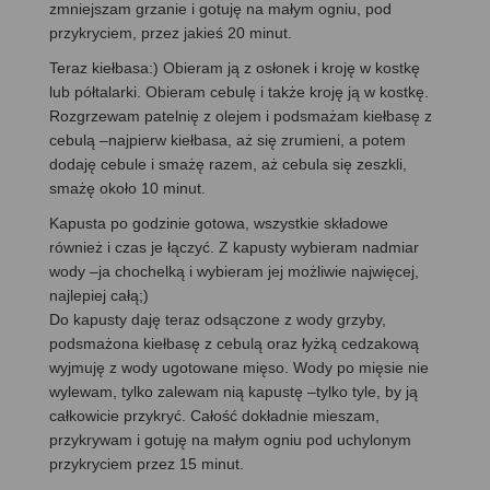
zmniejszam grzanie i gotuję na małym ogniu, pod
przykryciem, przez jakieś 20 minut.
Teraz kiełbasa:) Obieram ją z osłonek i kroję w kostkę
lub półtalarki. Obieram cebulę i także kroję ją w kostkę.
Rozgrzewam patelnię z olejem i podsmażam kiełbasę z
cebulą –najpierw kiełbasa, aż się zrumieni, a potem
dodaję cebule i smażę razem, aż cebula się zeszkli,
smażę około 10 minut.
Kapusta po godzinie gotowa, wszystkie składowe
również i czas je łączyć. Z kapusty wybieram nadmiar
wody –ja chochelką i wybieram jej możliwie najwięcej,
najlepiej całą;)
Do kapusty daję teraz odsączone z wody grzyby,
podsmażona kiełbasę z cebulą oraz łyżką cedzakową
wyjmuję z wody ugotowane mięso. Wody po mięsie nie
wylewam, tylko zalewam nią kapustę –tylko tyle, by ją
całkowicie przykryć. Całość dokładnie mieszam,
przykrywam i gotuję na małym ogniu pod uchylonym
przykryciem przez 15 minut.