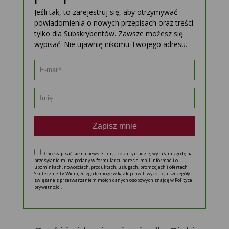
Jeśli tak, to zarejestruj się, aby otrzymywać
powiadomienia o nowych przepisach oraz treści
tylko dla Subskrybentów. Zawsze możesz się
wypisać. Nie ujawnię nikomu Twojego adresu.
Zapisz mnie
Chcę zapisać się na newsletter, a co za tym idzie, wyrażam zgodę na
przesyłanie mi na podany w formularzu adres e-mail informacji o
upominkach, nowościach, produktach, usługach, promocjach i ofertach
Skutecznie.Tv Wiem, że zgodę mogę w każdej chwili wycofać, a szczegóły
związane z przetwarzaniem moich danych osobowych znajdę w Polityce
prywatności.