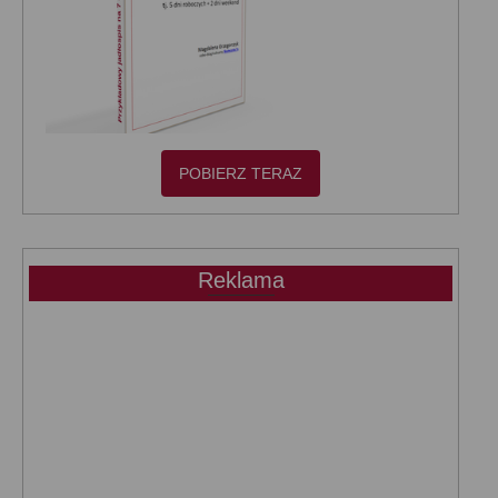
POBIERZ TERAZ
Reklama