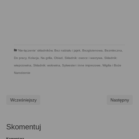
'Nie-łączenie' składników
,
Bez nabiału i jajek
,
Bezglutenowa
,
Bezmleczna
,
Do pracy
,
Kolacja
,
Na grilla
,
Obiad
,
Składnik: owoce i warzywa
,
Składnik:
wieprzowina
,
Składnik: wołowina
,
Sylwester i inne imprezowe
,
Wigilia i Boże
Narodzenie
Wcześniejszy
Następny
Skomentuj
Komentarz