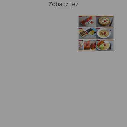
Zobacz też
Domowy ketchup (bez
Tarta francuska z
cukru)
cebulą i pomidorem
Zupa kurkowa z
Domowe żelki
selerem i pietruszką
Zapiekany naleśnik z
mięsem i pieczarkami. I
Gołąbki z cukinii
prosta sałatka
Najprostszy klasyczny
chlebek bananowy
Kotlety ruskie
(zawsze się uda!)