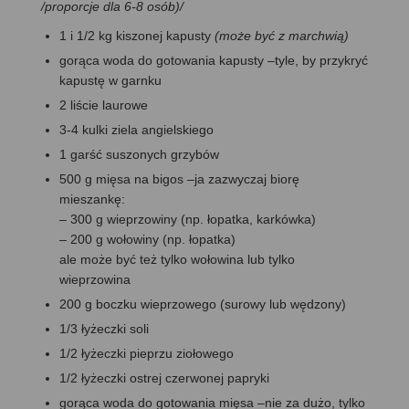
/
proporcje dla 6-8 osób)
/
1 i 1/2 kg kiszonej kapusty
(może być z marchwią)
gorąca woda do gotowania kapusty –tyle, by przykryć
kapustę w garnku
2 liście laurowe
3-4 kulki ziela angielskiego
1 garść suszonych grzybów
500 g mięsa na bigos –ja zazwyczaj biorę
mieszankę:
– 300 g wieprzowiny (np. łopatka, karkówka)
– 200 g wołowiny (np. łopatka)
ale może być też tylko wołowina lub tylko
wieprzowina
200 g boczku wieprzowego (surowy lub wędzony)
1/3 łyżeczki soli
1/2 łyżeczki pieprzu ziołowego
1/2 łyżeczki ostrej czerwonej papryki
gorąca woda do gotowania mięsa –nie za dużo, tylko