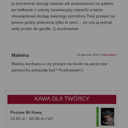
ja koncentrat stosuję zawsze ale podsmażony na patelni
po kiełbasie z cebulą (rewelacyjny zapach) a także
obowiązkowo dodaję świeżego pomidora,Twój przepis na
pewno godny polecenia,tylko to wino… no cóż,ja jednak
wolę prosto do gardła :)) pozdrawiam
Malwina
10 stycznia 2014
|
Odpowiedz
Madziu kochana a czy przepis na kluski na parze tzw
pampuchy pokazała byś? Pozdrawiam:)
KAWA DLA TWÓRCY
Postaw Mi Kawę
Zakres
15,00
zł
–
50,00
zł
z VAT
cen: