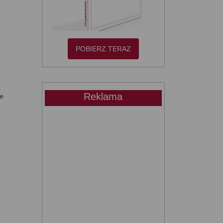
POBIERZ TERAZ
Reklama
ie