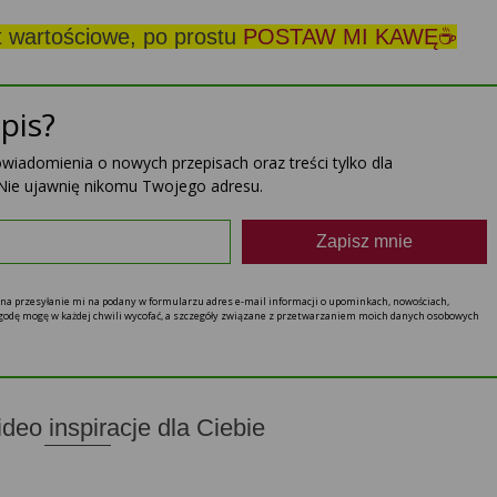
st wartościowe, po prostu
POSTAW MI KAWĘ☕
pis?
powiadomienia o nowych przepisach oraz treści tylko dla
Nie ujawnię nikomu Twojego adresu.
Zapisz mnie
ę na przesyłanie mi na podany w formularzu adres e-mail informacji o upominkach, nowościach,
 zgodę mogę w każdej chwili wycofać, a szczegóły związane z przetwarzaniem moich danych osobowych
ideo inspiracje dla Ciebie