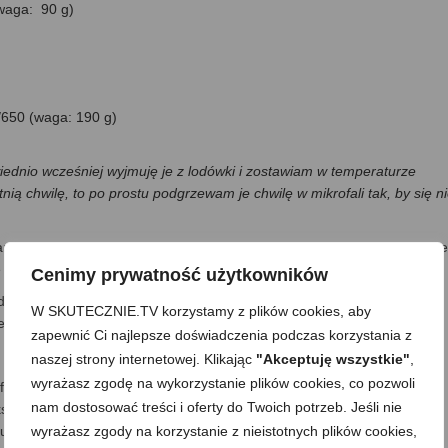
(waga: 90 g)
/650 (waga: 190 g)
ednio wcześniej wyjmuję je z lodówki i zostawiam w temperaturze
nią chwilę, to po prostu podgrzewam je chwilę w mikrofali tak, by się n
aniliowy i ucieram na w miarę spójną masę (np. mikserem), a następnie
e się puszysta.
Cenimy prywatność użytkowników
kładnie mieszam na spójne, elastyczne ciasto –najlepiej najpierw
W SKUTECZNIE.TV korzystamy z plików cookies, aby
e to sprawnie i szybko, bo ciasto jest miękkie i przyjemne w obróbce:)
zapewnić Ci najlepsze doświadczenia podczas korzystania z
naszej strony internetowej. Klikając
"Akceptuję wszystkie"
,
wyrażasz zgodę na wykorzystanie plików cookies, co pozwoli
formuję ciasteczka o dowolnych kształtach. Ja chętnie wyciskam je
nam dostosować treści i oferty do Twoich potrzeb. Jeśli nie
kształty mogą być dowolne –ze szprycki np. kółka, serca, kwiatki,
wyrażasz zgody na korzystanie z nieistotnych plików cookies,
ulki, podłużne małe ciasteczka, wężyki, itp. Można także uformować z