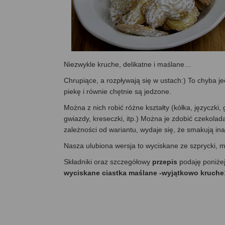
Niezwykle kruche, delikatne i maślane…
Chrupiące, a rozpływają się w ustach:) To chyba je
piekę i równie chętnie są jedzone.
Można z nich robić różne kształty (kółka, języczki, g
gwiazdy, kreseczki, itp.) Można je zdobić czekola
zależności od wariantu, wydaje się, że smakują i
Nasza ulubiona wersja to wyciskane ze szprycki, 
Składniki oraz szczegółowy
przepis
podaję poniże
wyciskane ciastka maślane -wyjątkowo kruche: