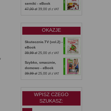
serniki - eBook
Pierwotna
Aktualna
47,00
zł
39,00
zł
z VAT
cena
cena
wynosiła:
wynosi:
47,00 zł.
39,00 zł.
OKAZJE
Skutecznie.TV (vol.2) -
eBook
Pierwotna
Aktualna
39,99
zł
25,00
zł
z VAT
cena
cena
w
Szybko, smacznie,
wynosiła:
wynosi:
domowo - eBook
39,99 zł.
25,00 zł.
Pierwotna
Aktualna
39,99
zł
25,00
zł
z VAT
cena
cena
wynosiła:
wynosi:
39,99 zł.
25,00 zł.
WPISZ CZEGO
SZUKASZ: