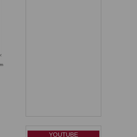
y.
ym
YOUTUBE