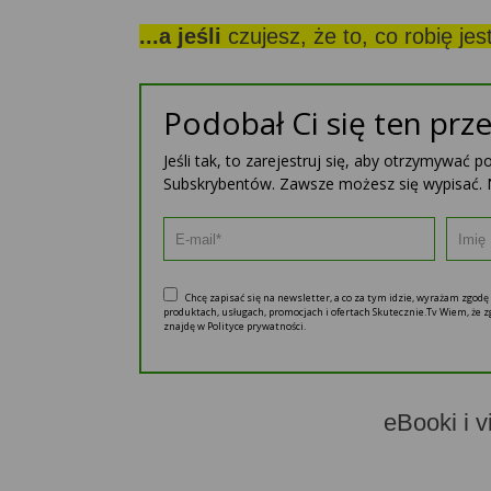
...a jeśli
czujesz, że to, co robię je
Podobał Ci się ten prze
Jeśli tak, to zarejestruj się, aby otrzymywać 
Subskrybentów. Zawsze możesz się wypisać. 
Chcę zapisać się na newsletter, a co za tym idzie, wyrażam zgod
produktach, usługach, promocjach i ofertach Skutecznie.Tv Wiem, że
znajdę w Polityce prywatności.
eBooki i v