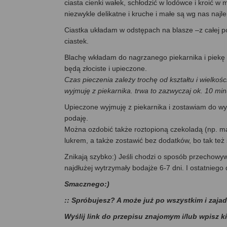
ciasta cienki wałek, schłodzić w lodówce i kroić w
niezwykle delikatne i kruche i małe są wg nas najlep
Ciastka układam w odstępach na blasze –z całej porc
ciastek.
Blachę wkładam do nagrzanego piekarnika i piekę w
będą złociste i upieczone.
Czas pieczenia zależy trochę od kształtu i wielkości
wyjmuję z piekarnika. trwa to zazwyczaj ok. 10 min
Upieczone wyjmuję z piekarnika i zostawiam do wy
podaję.
Można ozdobić także roztopioną czekoladą (np. ma
lukrem, a także zostawić bez dodatków, bo tak też
Znikają szybko:) Jeśli chodzi o sposób przechowy
najdłużej wytrzymały bodajże 6-7 dni. I ostatniego
Smacznego:)
:: Spróbujesz? A może już po wszystkim i zaja
Wyślij link do przepisu znajomym i/lub wpisz k