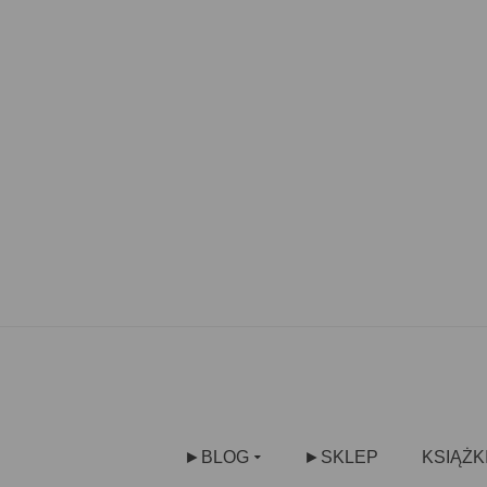
►BLOG
►SKLEP
KSIĄŻK