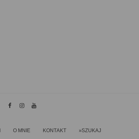
I
O MNIE
KONTAKT
»SZUKAJ