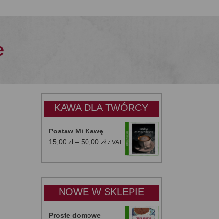
e
KAWA DLA TWÓRCY
Postaw Mi Kawę
Zakres
15,00
zł
–
50,00
zł
z VAT
cen:
od
15,00 zł
do
NOWE W SKLEPIE
50,00 zł
Proste domowe