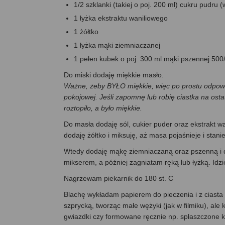
1/2 szklanki (takiej o poj. 200 ml) cukru pudru 
1 łyżka ekstraktu waniliowego
1 żółtko
1 łyżka mąki ziemniaczanej
1 pełen kubek o poj. 300 ml mąki pszennej 500
Do miski dodaję miękkie masło.
Ważne, żeby BYŁO miękkie, więc po prostu odpowi
pokojowej. Jeśli zapomnę lub robię ciastka na ostat
roztopiło, a było miękkie.
Do masła dodaję sól, cukier puder oraz ekstrakt w
dodaję żółtko i miksuję, aż masa pojaśnieje i stani
Wtedy dodaję mąkę ziemniaczaną oraz pszenną i do
mikserem, a później zagniatam ręką lub łyżką. Idzi
Nagrzewam piekarnik do 180 st. C
Blachę wykładam papierem do pieczenia i z ciasta 
szprycką, tworząc małe wężyki (jak w filmiku), ale 
gwiazdki czy formowane ręcznie np. spłaszczone k