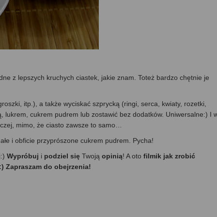
dne z lepszych kruchych ciastek, jakie znam. Toteż bardzo chętnie je
roszki, itp.), a także wyciskać szprycką (ringi, serca, kwiaty, rozetki,
dą, lukrem, cukrem pudrem lub zostawić bez dodatków. Uniwersalne:) I 
naczej, mimo, że ciasto zawsze to samo…
małe i obficie przyprószone cukrem pudrem. Pycha!
j:)
Wypróbuj
i
podziel się
Twoją
opinią
! A oto
filmik jak zrobić
) Zapraszam do obejrzenia!